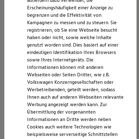
außerdem dazu verwendet, die
Hybridautos
Erscheinungshäufigkeit einer Anzeige zu
Rahmenbedingungen
Marke und Erlebnis
begrenzen und die Effektivität von
Volkswagen R und R Experience
Mechanismen zur Streitbeilegung: Klare
R-Modelle
Kampagnen zu messen und zu steuern. Sie
R Experience
Verfahren regeln die Lösung von
registrieren, ob Sie eine Webseite besucht
Driving Experience
Konflikten beim Datenzugriff
haben oder nicht, sowie welche Inhalte
Volkswagen entdecken
Werkbesichtigung
genutzt worden sind. Dies basiert auf einer
Factory visit
Behörden können unter außergewöhnlichen
eindeutigen Identifikation Ihres Browsers
Lifestyle Shop
sowie Ihres Internetgeräts. Die
T-Roc Kollektion
Umständen – etwa bei Notfällen oder
Golf Kollektion
Informationen können mit anderen
dringenden öffentlichen Bedürfnissen – Zugang
ID. Kollektion
Webseiten oder Seiten Dritter, wie z.B.
Volkswagen Kollektion
zu bestimmten Daten beantragen. Alle Anfragen
Volkswagen Konzerngesellschaften oder
R-Kollektion
werden gemäß bestehender gesetzlicher
GTI Kollektion
Werbetreibenden, geteilt werden, sodass
Fußball Drop
Rahmenbedingungen bearbeitet, um
Ihnen auch auf anderen Webseiten relevante
we drive football
Konformität und Datensicherheit zu
Werbung angezeigt werden kann. Zur
#wedriveproud
Besitzer und Service
gewährleisten.
Übermittlung der vorgenannten
myVolkswagen
Informationen an Dritte werden neben
Software Updates
Weitere Informationen finden Sie unter
Cookies auch weitere Technologien wie
Service und Ersatzteile
Inspektion und HU/AU
folgendem Link:
beispielsweise serverseitige Schnittstellen
Reparaturen und Checks