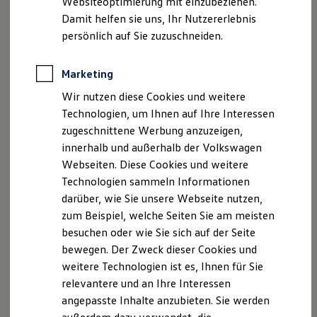
Websiteoptimierung mit einzubeziehen.
Verordnung stellt sicher, dass generierte Daten
Elektrofahrzeugkonzepte
Damit helfen sie uns, Ihr Nutzererlebnis
ID. EVERY1
unter klar definierten Bedingungen zugänglich
Reichweite
persönlich auf Sie zuzuschneiden.
sind – unter Einhaltung höchster Sicherheits- und
Reichweite der ID. Modelle
Reichweite im Winter
Datenschutzstandards.
Rekuperation
Marketing
Laden
Wir nutzen diese Cookies und weitere
Laden unterwegs
Zentrale Aspekte des EU Data Acts:
Laden Zuhause
Technologien, um Ihnen auf Ihre Interessen
Ladestationen finden
zugeschnittene Werbung anzuzeigen,
Nutzerkontrolle & Transparenz:
Ladezeitensimulator
innerhalb und außerhalb der Volkswagen
Batterie
Privatpersonen und Unternehmen haben
Sicherheit
Webseiten. Diese Cookies und weitere
das Recht, auf ihre generierten Daten
Garantie und Lebensdauer
Technologien sammeln Informationen
Nachhaltigkeit
zuzugreifen und diese zu verwalten
darüber, wie Sie unsere Webseite nutzen,
Technologie
Kosten und Kauf
zum Beispiel, welche Seiten Sie am meisten
Fairer Zugang & Nutzung: Nutzer können
Verbrauchskosten
besuchen oder wie Sie sich auf der Seite
ihre Daten selbst abrufen oder sicher mit
Kaufoptionen
bewegen. Der Zweck dieser Cookies und
E-Auto-Förderung
ausgewählten Drittparteien teilen
Software und Konnektivität
weitere Technologien ist es, Ihnen für Sie
Die ID. Software 6
Datensicherheit & Rechtskonformität: Der
relevantere und an Ihre Interessen
ID. Software Versionen und Updates
Datenaustausch erfolgt unter strengen
angepasste Inhalte anzubieten. Sie werden
Digitale Extras
Schnittstellen zu Ihrem ID.
Sicherheitsvorkehrungen und gesetzlichen