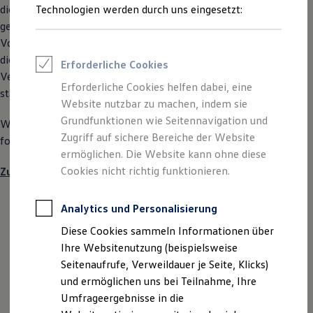
Reifenpakete
die von vernetzten Geräten – einschließlich Fahrzeugen –
Technologien werden durch uns eingesetzt:
Leasing
generierten Daten zu erhalten und diese zu kontrollieren. Die
Leasing-Angebote
Volkswagen
AG verpflichtet sich zur Umsetzung von Lösungen,
Gebrauchtwagen Leasing
Junge Gebrauchtwagen-Leasing
die den Anforderungen des EU Data Acts entsprechen, um
Erforderliche Cookies
Elektroauto Leasing
Vertrauen in datengestützte Dienste und Innovationen zu
Kleinwagen-Leasing
Erforderliche Cookies helfen dabei, eine
stärken.
Leasing ohne Anzahlung
Website nutzbar zu machen, indem sie
Finanzierung
Autokredit mit Schlussrate
Grundfunktionen wie Seitennavigation und
Weitere Informationen zum EU Data Act finden Sie unter
Versicherungen und Garantien
Zugriff auf sichere Bereiche der Website
folgendem Link:
Kfz-Versicherung
ermöglichen. Die Website kann ohne diese
Restschuldversicherungen
Garantien
Cookies nicht richtig funktionieren.
Zur EU-Gesetzgebung
Wartungsverträge
Geschäftskunden
Professional Class bei Volkswagen
Analytics und Personalisierung
Großkunden
Ihre Daten, Ihre Rechte
Diese Cookies sammeln Informationen über
Behörden
Direktkunden
Ihre Websitenutzung (beispielsweise
Sonderfahrzeuge
Gemäß des EU Data Acts wahren wir die
Seitenaufrufe, Verweildauer je Seite, Klicks)
Anpfiff zum Gewinn
und ermöglichen uns bei Teilnahme, Ihre
Prinzipien von Transparenz, Fairness und
Elektromobilität
Elektroautos
Umfrageergebnisse in die
Nutzerkontrolle beim Datenaustausch. Die
ID. Tutorials