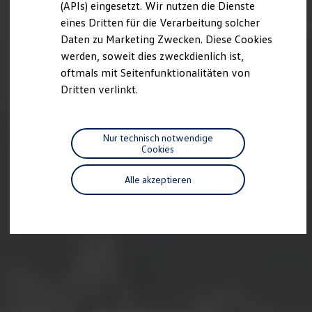
(APIs) eingesetzt. Wir nutzen die Dienste
Motorenöl und Flüssigkeiten
eines Dritten für die Verarbeitung solcher
Räder und Reifen
Pannen- und Unfallhilfe
Daten zu Marketing Zwecken. Diese Cookies
Economy Service
werden, soweit dies zweckdienlich ist,
Volkswagen Teile
oftmals mit Seitenfunktionalitäten von
Zubehör
Modellspezifisches Zubehör
Dritten verlinkt.
Schutz und Pflege
Transport
Entertainment und Elektronik
Individualisieren
Nur technisch notwendige
Wallbox und Ladekabel
Cookies
Digitale Extras
Dienste für Ihr Modell finden
Alle akzeptieren
Volkswagen Apps, Login und Shop
Handy und Fahrzeug verbinden
Updates für Software, Karten und Radio
Über Ihr Auto
Vorgängermodelle
Kundeninformationen
Volkswagen Kundenbetreuung
Warn- und Kontrollleuchten
Assistenzsysteme
Digitale Betriebsanleitung
Live Beratung