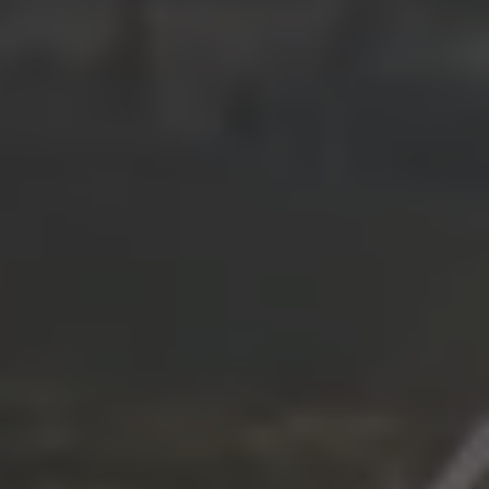
Magazin
Lifestyle
Transport
Familie
Elektromobilität
Volkswagen R
Pannen- und Unfallhilfe
Volkswagen Kundenbetreuung