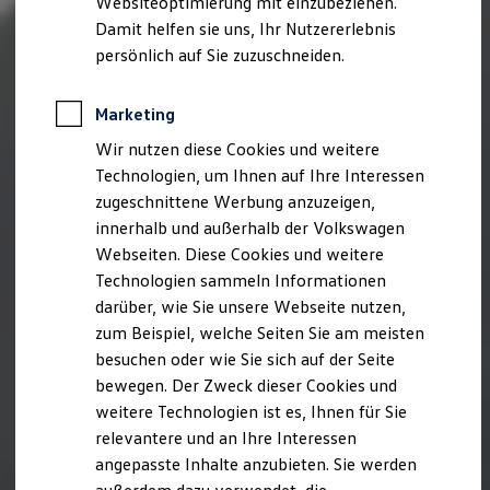
Websiteoptimierung mit einzubeziehen.
Elektrofahrzeugkonzepte
Damit helfen sie uns, Ihr Nutzererlebnis
ID. EVERY1
Reichweite
persönlich auf Sie zuzuschneiden.
Reichweite der ID. Modelle
Reichweite im Winter
Rekuperation
Marketing
Laden
Wir nutzen diese Cookies und weitere
Laden unterwegs
Laden Zuhause
Technologien, um Ihnen auf Ihre Interessen
Ladestationen finden
zugeschnittene Werbung anzuzeigen,
Ladezeitensimulator
innerhalb und außerhalb der Volkswagen
Batterie
Sicherheit
Webseiten. Diese Cookies und weitere
Garantie und Lebensdauer
Technologien sammeln Informationen
Nachhaltigkeit
darüber, wie Sie unsere Webseite nutzen,
Technologie
Kosten und Kauf
zum Beispiel, welche Seiten Sie am meisten
Verbrauchskosten
besuchen oder wie Sie sich auf der Seite
Kaufoptionen
bewegen. Der Zweck dieser Cookies und
E-Auto-Förderung
Software und Konnektivität
weitere Technologien ist es, Ihnen für Sie
Die ID. Software 6
relevantere und an Ihre Interessen
ID. Software Versionen und Updates
angepasste Inhalte anzubieten. Sie werden
Digitale Extras
Schnittstellen zu Ihrem ID.