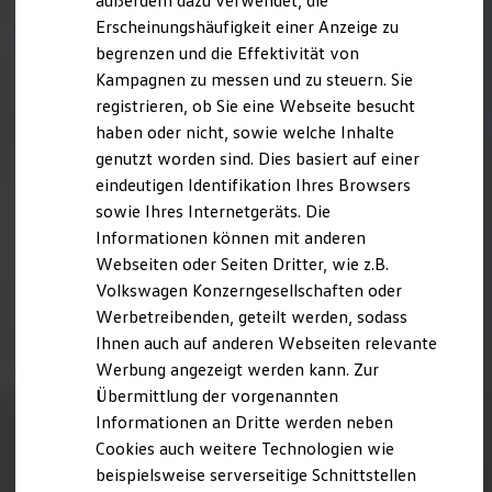
außerdem dazu verwendet, die
Hybridautos
Erscheinungshäufigkeit einer Anzeige zu
Marke und Erlebnis
begrenzen und die Effektivität von
Volkswagen R und R Experience
R-Modelle
Kampagnen zu messen und zu steuern. Sie
R Experience
registrieren, ob Sie eine Webseite besucht
Driving Experience
haben oder nicht, sowie welche Inhalte
Volkswagen entdecken
Werkbesichtigung
genutzt worden sind. Dies basiert auf einer
Factory visit
eindeutigen Identifikation Ihres Browsers
Lifestyle Shop
sowie Ihres Internetgeräts. Die
T-Roc Kollektion
Golf Kollektion
Informationen können mit anderen
ID. Kollektion
Webseiten oder Seiten Dritter, wie z.B.
Volkswagen Kollektion
Volkswagen Konzerngesellschaften oder
R-Kollektion
GTI Kollektion
Werbetreibenden, geteilt werden, sodass
Fußball Drop
Ihnen auch auf anderen Webseiten relevante
we drive football
Werbung angezeigt werden kann. Zur
#wedriveproud
Besitzer und Service
Übermittlung der vorgenannten
myVolkswagen
Informationen an Dritte werden neben
Software Updates
Cookies auch weitere Technologien wie
Service und Ersatzteile
Inspektion und HU/AU
beispielsweise serverseitige Schnittstellen
Reparaturen und Checks