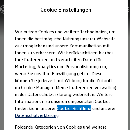
Modelle und Konfigurator
Cookie Einstellungen
Konfigurator
Modelle vergleichen
Konfiguration laden
Zum
Zum
Autosuche
Wir nutzen Cookies und weitere Technologien, um
Hauptinhalt
Footer
Elektroautos
springen
springen
Ihnen die bestmögliche Nutzung unserer Webseite
ENERGY Sondermodelle
Nutzfahrzeuge
zu ermöglichen und unsere Kommunikation mit
SUV und CUV
Ihnen zu verbessern. Wir berücksichtigen hierbei
Familienautos
Ihre Präferenzen und verarbeiten Daten für
Kombis
Kompaktwagen
Marketing, Analytics und Personalisierung nur,
Sportwagen
wenn Sie uns Ihre Einwilligung geben. Diese
Schnell verfügbare Fahrzeuge
Angebote und Produkte
können Sie jederzeit mit Wirkung für die Zukunft
Aktuelle Angebote
im Cookie Manager (Meine Präferenzen verwalten)
E-Auto-Förderung
in der Datenschutzerklärung widerrufen. Weitere
Volkswagen Marktplatz
Informationen zu unseren eingesetzten Cookies
Die ENERGY Sondermodelle
Junge Gebrauchtwagen und Gebrauchtwagen
finden Sie in unserer
Cookie-Richtlinie
und unserer
Volkswagen Zertifizierte Gebrauchtwagen
Datenschutzerklärung
.
Elektromobilität bei Gebrauchtwagen
Zubehör- und Serviceangebote
Folgende Kategorien von Cookies und weitere
Saisonangebote