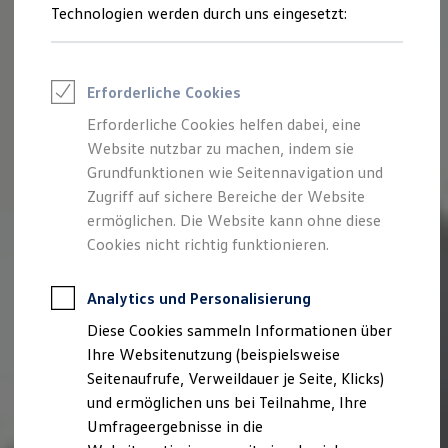
Reifenpakete
Technologien werden durch uns eingesetzt:
Leasing
Leasing-Angebote
Gebrauchtwagen Leasing
Junge Gebrauchtwagen-Leasing
Erforderliche Cookies
Elektroauto Leasing
Kleinwagen-Leasing
Erforderliche Cookies helfen dabei, eine
Leasing ohne Anzahlung
Website nutzbar zu machen, indem sie
Finanzierung
Autokredit mit Schlussrate
Grundfunktionen wie Seitennavigation und
Versicherungen und Garantien
Zugriff auf sichere Bereiche der Website
Kfz-Versicherung
ermöglichen. Die Website kann ohne diese
Restschuldversicherungen
Garantien
Cookies nicht richtig funktionieren.
Wartungsverträge
Geschäftskunden
Professional Class bei Volkswagen
Analytics und Personalisierung
Großkunden
Diese Cookies sammeln Informationen über
Behörden
Direktkunden
Ihre Websitenutzung (beispielsweise
Sonderfahrzeuge
Seitenaufrufe, Verweildauer je Seite, Klicks)
Anpfiff zum Gewinn
und ermöglichen uns bei Teilnahme, Ihre
Elektromobilität
Elektroautos
Umfrageergebnisse in die
ID. Tutorials