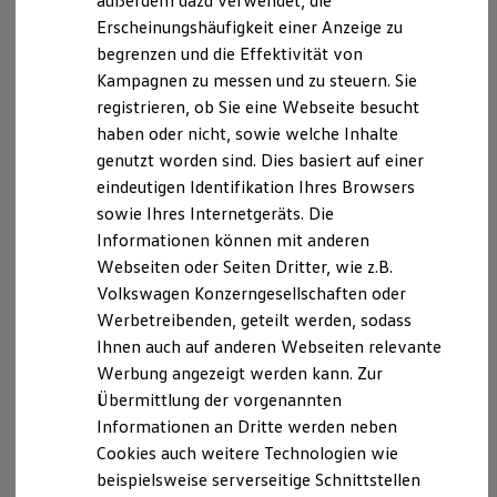
außerdem dazu verwendet, die
Hybridautos
Erscheinungshäufigkeit einer Anzeige zu
Marke und Erlebnis
begrenzen und die Effektivität von
Volkswagen R und R Experience
R-Modelle
Kampagnen zu messen und zu steuern. Sie
R Experience
registrieren, ob Sie eine Webseite besucht
Driving Experience
haben oder nicht, sowie welche Inhalte
Volkswagen entdecken
Werkbesichtigung
genutzt worden sind. Dies basiert auf einer
Factory visit
eindeutigen Identifikation Ihres Browsers
Lifestyle Shop
sowie Ihres Internetgeräts. Die
T-Roc Kollektion
Golf Kollektion
Informationen können mit anderen
ID. Kollektion
Webseiten oder Seiten Dritter, wie z.B.
Volkswagen Kollektion
Volkswagen Konzerngesellschaften oder
R-Kollektion
GTI Kollektion
Werbetreibenden, geteilt werden, sodass
Fußball Drop
Ihnen auch auf anderen Webseiten relevante
we drive football
Werbung angezeigt werden kann. Zur
#wedriveproud
Besitzer und Service
Übermittlung der vorgenannten
myVolkswagen
Informationen an Dritte werden neben
Software Updates
Cookies auch weitere Technologien wie
Service und Ersatzteile
Inspektion und HU/AU
beispielsweise serverseitige Schnittstellen
Reparaturen und Checks