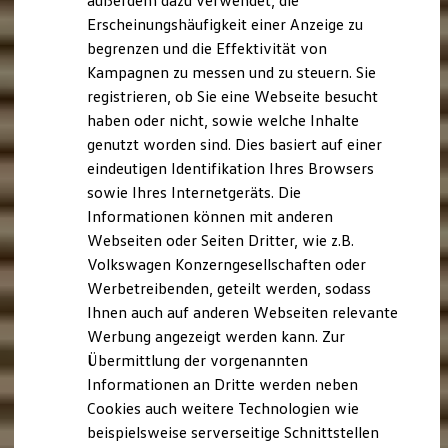
außerdem dazu verwendet, die
Hybridautos
Erscheinungshäufigkeit einer Anzeige zu
Marke und Erlebnis
begrenzen und die Effektivität von
Volkswagen R und R Experience
R-Modelle
Kampagnen zu messen und zu steuern. Sie
R Experience
registrieren, ob Sie eine Webseite besucht
Driving Experience
haben oder nicht, sowie welche Inhalte
Volkswagen entdecken
Werkbesichtigung
genutzt worden sind. Dies basiert auf einer
Factory visit
eindeutigen Identifikation Ihres Browsers
Lifestyle Shop
sowie Ihres Internetgeräts. Die
T-Roc Kollektion
Golf Kollektion
Informationen können mit anderen
ID. Kollektion
Webseiten oder Seiten Dritter, wie z.B.
Volkswagen Kollektion
Volkswagen Konzerngesellschaften oder
R-Kollektion
GTI Kollektion
Werbetreibenden, geteilt werden, sodass
Fußball Drop
Ihnen auch auf anderen Webseiten relevante
we drive football
Werbung angezeigt werden kann. Zur
#wedriveproud
Besitzer und Service
Übermittlung der vorgenannten
myVolkswagen
Informationen an Dritte werden neben
Software Updates
Cookies auch weitere Technologien wie
Service und Ersatzteile
Inspektion und HU/AU
beispielsweise serverseitige Schnittstellen
Reparaturen und Checks