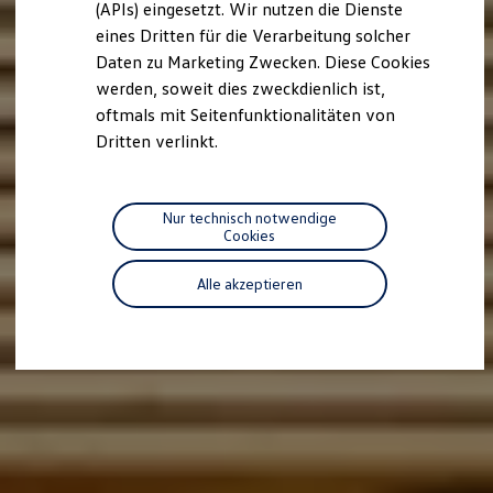
(APIs) eingesetzt. Wir nutzen die Dienste
Motorenöl und Flüssigkeiten
eines Dritten für die Verarbeitung solcher
Räder und Reifen
Pannen- und Unfallhilfe
Daten zu Marketing Zwecken. Diese Cookies
Economy Service
werden, soweit dies zweckdienlich ist,
Volkswagen Teile
oftmals mit Seitenfunktionalitäten von
Zubehör
Modellspezifisches Zubehör
Dritten verlinkt.
Schutz und Pflege
Transport
Entertainment und Elektronik
Individualisieren
Nur technisch notwendige
Wallbox und Ladekabel
Cookies
Digitale Extras
Dienste für Ihr Modell finden
Alle akzeptieren
Volkswagen Apps, Login und Shop
Handy und Fahrzeug verbinden
Updates für Software, Karten und Radio
Über Ihr Auto
Vorgängermodelle
Kundeninformationen
Volkswagen Kundenbetreuung
Warn- und Kontrollleuchten
Assistenzsysteme
Digitale Betriebsanleitung
Live Beratung