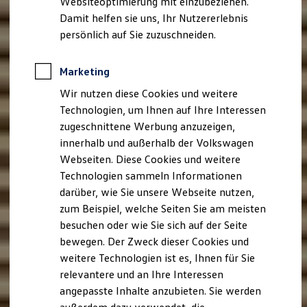
Websiteoptimierung mit einzubeziehen.
Elektrofahrzeugkonzepte
Damit helfen sie uns, Ihr Nutzererlebnis
ID. EVERY1
Reichweite
persönlich auf Sie zuzuschneiden.
Reichweite der ID. Modelle
Reichweite im Winter
Rekuperation
Marketing
Laden
Wir nutzen diese Cookies und weitere
Laden unterwegs
Laden Zuhause
Technologien, um Ihnen auf Ihre Interessen
Ladestationen finden
zugeschnittene Werbung anzuzeigen,
Ladezeitensimulator
innerhalb und außerhalb der Volkswagen
Batterie
Sicherheit
Webseiten. Diese Cookies und weitere
Garantie und Lebensdauer
Technologien sammeln Informationen
Nachhaltigkeit
darüber, wie Sie unsere Webseite nutzen,
Technologie
Kosten und Kauf
zum Beispiel, welche Seiten Sie am meisten
Verbrauchskosten
besuchen oder wie Sie sich auf der Seite
Kaufoptionen
bewegen. Der Zweck dieser Cookies und
E-Auto-Förderung
Software und Konnektivität
weitere Technologien ist es, Ihnen für Sie
Die ID. Software 6
relevantere und an Ihre Interessen
ID. Software Versionen und Updates
angepasste Inhalte anzubieten. Sie werden
Digitale Extras
Schnittstellen zu Ihrem ID.