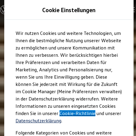
Modelle und Konfigurator
Cookie Einstellungen
Konfigurator
Modelle vergleichen
Konfiguration laden
Zum
Zum
Autosuche
Wir nutzen Cookies und weitere Technologien, um
Hauptinhalt
Footer
Elektroautos
springen
springen
Ihnen die bestmögliche Nutzung unserer Webseite
ENERGY Sondermodelle
Nutzfahrzeuge
zu ermöglichen und unsere Kommunikation mit
SUV und CUV
Ihnen zu verbessern. Wir berücksichtigen hierbei
Familienautos
Ihre Präferenzen und verarbeiten Daten für
Kombis
Kompaktwagen
Marketing, Analytics und Personalisierung nur,
Sportwagen
wenn Sie uns Ihre Einwilligung geben. Diese
Schnell verfügbare Fahrzeuge
Angebote und Produkte
können Sie jederzeit mit Wirkung für die Zukunft
Aktuelle Angebote
im Cookie Manager (Meine Präferenzen verwalten)
E-Auto-Förderung
in der Datenschutzerklärung widerrufen. Weitere
Volkswagen Marktplatz
Informationen zu unseren eingesetzten Cookies
Die ENERGY Sondermodelle
Junge Gebrauchtwagen und Gebrauchtwagen
finden Sie in unserer
Cookie-Richtlinie
und unserer
Volkswagen Zertifizierte Gebrauchtwagen
Datenschutzerklärung
.
Elektromobilität bei Gebrauchtwagen
Zubehör- und Serviceangebote
Folgende Kategorien von Cookies und weitere
Saisonangebote