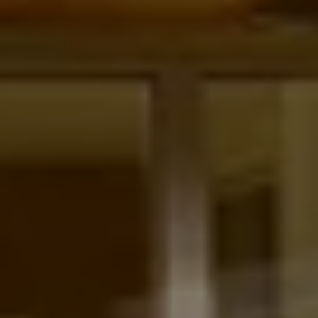
Magazin
Lifestyle
Transport
Familie
Elektromobilität
Volkswagen R
Pannen- und Unfallhilfe
Volkswagen Kundenbetreuung