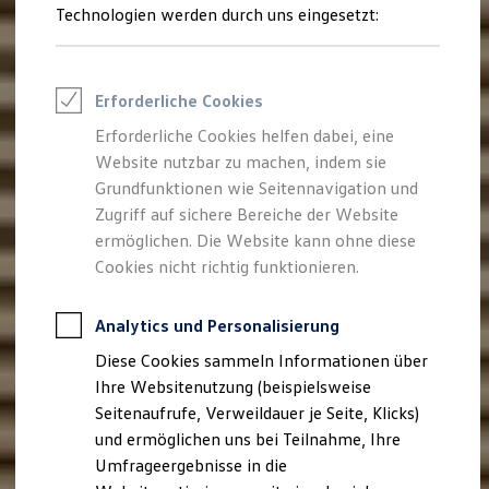
Reifenpakete
Technologien werden durch uns eingesetzt:
Leasing
Leasing-Angebote
Gebrauchtwagen Leasing
Junge Gebrauchtwagen-Leasing
Erforderliche Cookies
Elektroauto Leasing
Kleinwagen-Leasing
Erforderliche Cookies helfen dabei, eine
Leasing ohne Anzahlung
Website nutzbar zu machen, indem sie
Finanzierung
Autokredit mit Schlussrate
Grundfunktionen wie Seitennavigation und
Versicherungen und Garantien
Zugriff auf sichere Bereiche der Website
Kfz-Versicherung
ermöglichen. Die Website kann ohne diese
Restschuldversicherungen
Garantien
Cookies nicht richtig funktionieren.
Wartungsverträge
Geschäftskunden
Professional Class bei Volkswagen
Analytics und Personalisierung
Großkunden
Diese Cookies sammeln Informationen über
Behörden
Direktkunden
Ihre Websitenutzung (beispielsweise
Sonderfahrzeuge
Seitenaufrufe, Verweildauer je Seite, Klicks)
Anpfiff zum Gewinn
und ermöglichen uns bei Teilnahme, Ihre
Elektromobilität
Elektroautos
Umfrageergebnisse in die
ID. Tutorials