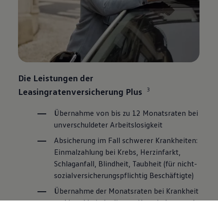
Die Leistungen der
3
Leasingratenversicherung Plus
Übernahme von bis zu 12 Monatsraten bei
unverschuldeter Arbeitslosigkeit
Absicherung im Fall schwerer Krankheiten:
Einmalzahlung bei Krebs, Herzinfarkt,
Schlaganfall, Blindheit, Taubheit (für nicht-
sozialversicherungspflichtig Beschäftigte)
Übernahme der Monatsraten bei Krankheit
und krankheitsbedingter Umschulung nach
der 6. Woche bis zur Genesung