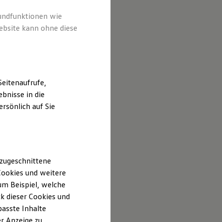
rundfunktionen wie
ebsite kann ohne diese
eitenaufrufe,
bnisse in die
rsönlich auf Sie
 zugeschnittene
ookies und weitere
m Beispiel, welche
k dieser Cookies und
passte Inhalte
r Anzeige zu