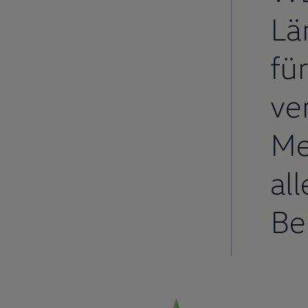
Lä
für
ve
Me
al
Be