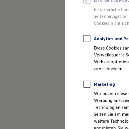
Erforderliche Co
Reifenpakete
Leasing
Erforderliche Coo
Leasing-Angebote
Seitennavigation 
Gebrauchtwagen Leasing
Cookies nicht rich
Junge Gebrauchtwagen-Leasing
Elektroauto Leasing
Kleinwagen-Leasing
Analytics und Pe
Leasing ohne Anzahlung
Finanzierung
Diese Cookies sa
Autokredit mit Schlussrate
Versicherungen und Garantien
Verweildauer je S
Kfz-Versicherung
Websiteoptimierun
Restschuldversicherungen
zuzuschneiden.
Garantien
Wartungsverträge
Geschäftskunden
Marketing
Professional Class bei Volkswagen
Großkunden
Wir nutzen diese 
Behörden
Werbung anzuzeig
Direktkunden
Sonderfahrzeuge
Technologien sam
Anpfiff zum Gewinn
Seiten Sie am mei
Elektromobilität
weitere Technolog
Elektroautos
ID. Tutorials
anzubieten. Sie w