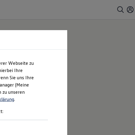
erer Webseite zu
delle
ierbei Ihre
enn Sie uns Ihre
Manager (Meine
nt ans Ziel.
n zu unseren
klärung
.
t: