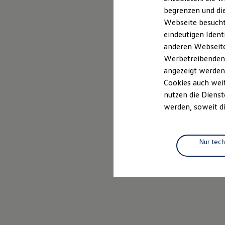
Elektrofahrzeugkonzepte
begrenzen und die
ID. EVERY1
Webseite besucht 
Reichweite
Reichweite der ID. Modelle
eindeutigen Ident
Reichweite im Winter
anderen Webseiten
Rekuperation
Werbetreibenden,
Laden
Laden unterwegs
angezeigt werden
Laden Zuhause
Cookies auch weit
Ladestationen finden
nutzen die Dienst
Ladezeitensimulator
Batterie
werden, soweit di
Sicherheit
Garantie und Lebensdauer
Nachhaltigkeit
Technologie
Nur tec
Kosten und Kauf
Verbrauchskosten
Kaufoptionen
E-Auto-Förderung
Software und Konnektivität
Die ID. Software 6
ID. Software Versionen und Updates
Digitale Extras
Schnittstellen zu Ihrem ID.