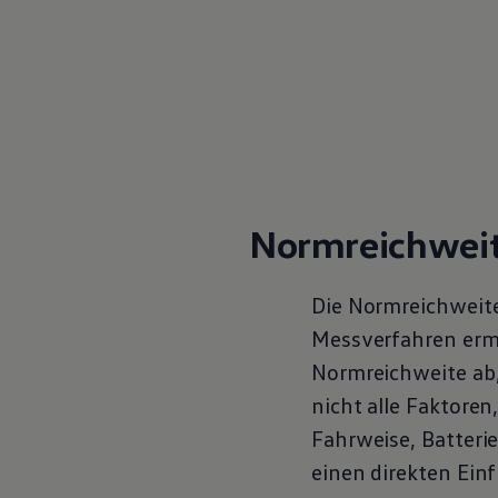
Magazin
Lifestyle
Transport
Familie
Elektromobilität
Volkswagen R
Pannen- und Unfallhilfe
Volkswagen Kundenbetreuung
Normreichweite
Die Normreichweite
Messverfahren ermi
Normreichweite ab, 
nicht alle Faktoren
Fahrweise, Batterie
einen direkten Einf