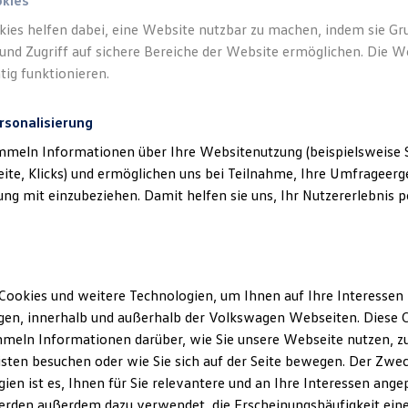
okies
kies helfen dabei, eine Website nutzbar zu machen, indem sie G
und Zugriff auf sichere Bereiche der Website ermöglichen. Die W
tig funktionieren.
rsonalisierung
mmeln Informationen über Ihre Websitenutzung (beispielsweise S
eite, Klicks) und ermöglichen uns bei Teilnahme, Ihre Umfrageerge
g mit einzubeziehen. Damit helfen sie uns, Ihr Nutzererlebnis pe
Cookies und weitere Technologien, um Ihnen auf Ihre Interessen
en, innerhalb und außerhalb der Volkswagen Webseiten. Diese C
meln Informationen darüber, wie Sie unsere Webseite nutzen, zu
sten besuchen oder wie Sie sich auf der Seite bewegen. Der Zwec
ien ist es, Ihnen für Sie relevantere und an Ihre Interessen ange
erden außerdem dazu verwendet, die Erscheinungshäufigkeit eine