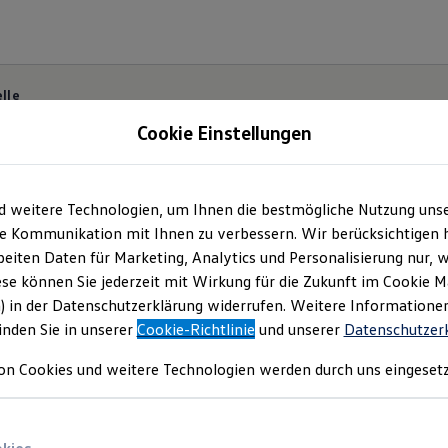
lle
Cookie Einstellungen
d weitere Technologien, um Ihnen die bestmögliche Nutzung uns
Reichweite der
ID. Mo
e Kommunikation mit Ihnen zu verbessern. Wir berücksichtigen h
eiten Daten für Marketing, Analytics und Personalisierung nur, w
ese können Sie jederzeit mit Wirkung für die Zukunft im Cookie 
en oder kurzen Strecken – ein ID. bringt Sie entspan
) in der Datenschutzerklärung widerrufen. Weitere Informatione
inden Sie in unserer
Cookie-Richtlinie
und unserer
Datenschutzer
on Cookies und weitere Technologien werden durch uns eingesetz