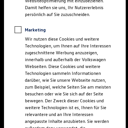
Websiteoptimierung mit einzubeziehen.
Elektrofahrzeugkonzepte
Damit helfen sie uns, Ihr Nutzererlebnis
ID. EVERY1
Reichweite
persönlich auf Sie zuzuschneiden.
Reichweite der ID. Modelle
Reichweite im Winter
Rekuperation
Marketing
Laden
Wir nutzen diese Cookies und weitere
Laden unterwegs
Laden Zuhause
Technologien, um Ihnen auf Ihre Interessen
Ladestationen finden
zugeschnittene Werbung anzuzeigen,
Ladezeitensimulator
innerhalb und außerhalb der Volkswagen
Batterie
Sicherheit
Webseiten. Diese Cookies und weitere
Garantie und Lebensdauer
Technologien sammeln Informationen
Nachhaltigkeit
darüber, wie Sie unsere Webseite nutzen,
Technologie
Kosten und Kauf
zum Beispiel, welche Seiten Sie am meisten
Verbrauchskosten
besuchen oder wie Sie sich auf der Seite
Kaufoptionen
bewegen. Der Zweck dieser Cookies und
E-Auto-Förderung
Software und Konnektivität
weitere Technologien ist es, Ihnen für Sie
Die ID. Software 6
relevantere und an Ihre Interessen
ID. Software Versionen und Updates
angepasste Inhalte anzubieten. Sie werden
Digitale Extras
Schnittstellen zu Ihrem ID.