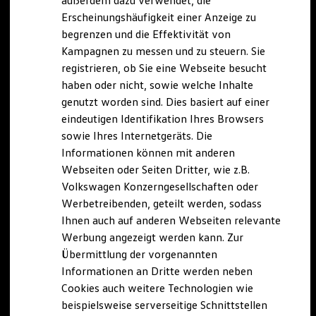
außerdem dazu verwendet, die
Hybridautos
Erscheinungshäufigkeit einer Anzeige zu
Marke und Erlebnis
begrenzen und die Effektivität von
Volkswagen R und R Experience
R-Modelle
Kampagnen zu messen und zu steuern. Sie
R Experience
registrieren, ob Sie eine Webseite besucht
Driving Experience
haben oder nicht, sowie welche Inhalte
Volkswagen entdecken
Werkbesichtigung
genutzt worden sind. Dies basiert auf einer
Factory visit
eindeutigen Identifikation Ihres Browsers
Lifestyle Shop
sowie Ihres Internetgeräts. Die
T-Roc Kollektion
Golf Kollektion
Informationen können mit anderen
ID. Kollektion
Webseiten oder Seiten Dritter, wie z.B.
Volkswagen Kollektion
Volkswagen Konzerngesellschaften oder
R-Kollektion
GTI Kollektion
Werbetreibenden, geteilt werden, sodass
Fußball Drop
Ihnen auch auf anderen Webseiten relevante
we drive football
Werbung angezeigt werden kann. Zur
#wedriveproud
Besitzer und Service
Übermittlung der vorgenannten
myVolkswagen
Informationen an Dritte werden neben
Software Updates
Cookies auch weitere Technologien wie
Service und Ersatzteile
Inspektion und HU/AU
beispielsweise serverseitige Schnittstellen
Reparaturen und Checks