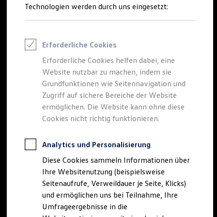
Reifenpakete
Technologien werden durch uns eingesetzt:
Leasing
Leasing-Angebote
Gebrauchtwagen Leasing
Junge Gebrauchtwagen-Leasing
Erforderliche Cookies
Elektroauto Leasing
Kleinwagen-Leasing
Erforderliche Cookies helfen dabei, eine
Leasing ohne Anzahlung
Website nutzbar zu machen, indem sie
Finanzierung
Autokredit mit Schlussrate
Grundfunktionen wie Seitennavigation und
Versicherungen und Garantien
Zugriff auf sichere Bereiche der Website
Kfz-Versicherung
ermöglichen. Die Website kann ohne diese
Restschuldversicherungen
Garantien
Cookies nicht richtig funktionieren.
Wartungsverträge
Geschäftskunden
Professional Class bei Volkswagen
Analytics und Personalisierung
Großkunden
Diese Cookies sammeln Informationen über
Behörden
Direktkunden
Ihre Websitenutzung (beispielsweise
Sonderfahrzeuge
Seitenaufrufe, Verweildauer je Seite, Klicks)
Anpfiff zum Gewinn
und ermöglichen uns bei Teilnahme, Ihre
Elektromobilität
Elektroautos
Umfrageergebnisse in die
ID. Tutorials