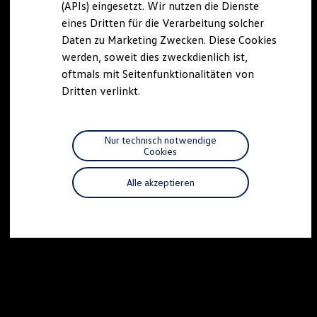
(APIs) eingesetzt. Wir nutzen die Dienste
Motorenöl und Flüssigkeiten
eines Dritten für die Verarbeitung solcher
Räder und Reifen
Pannen- und Unfallhilfe
Daten zu Marketing Zwecken. Diese Cookies
Economy Service
werden, soweit dies zweckdienlich ist,
Volkswagen Teile
oftmals mit Seitenfunktionalitäten von
Zubehör
Modellspezifisches Zubehör
Dritten verlinkt.
Schutz und Pflege
Transport
Entertainment und Elektronik
Individualisieren
Nur technisch notwendige
Wallbox und Ladekabel
Cookies
Digitale Extras
Dienste für Ihr Modell finden
Alle akzeptieren
Volkswagen Apps, Login und Shop
Handy und Fahrzeug verbinden
Updates für Software, Karten und Radio
Über Ihr Auto
Vorgängermodelle
Kundeninformationen
Volkswagen Kundenbetreuung
Warn- und Kontrollleuchten
Assistenzsysteme
Digitale Betriebsanleitung
Live Beratung