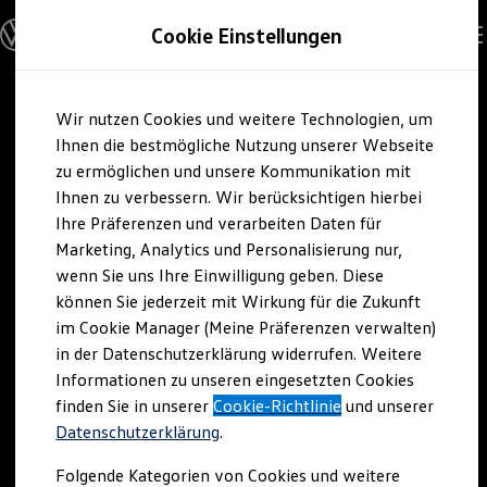
Modelle und Konfigurator
Cookie Einstellungen
Konfigurator
Modelle vergleichen
Konfiguration laden
Zum
Zum
Autosuche
Wir nutzen Cookies und weitere Technologien, um
Hauptinhalt
Footer
Elektroautos
springen
springen
Ihnen die bestmögliche Nutzung unserer Webseite
ENERGY Sondermodelle
Nutzfahrzeuge
zu ermöglichen und unsere Kommunikation mit
SUV und CUV
Ihnen zu verbessern. Wir berücksichtigen hierbei
Familienautos
Ihre Präferenzen und verarbeiten Daten für
Kombis
Kompaktwagen
Marketing, Analytics und Personalisierung nur,
Sportwagen
wenn Sie uns Ihre Einwilligung geben. Diese
Schnell verfügbare Fahrzeuge
Angebote und Produkte
können Sie jederzeit mit Wirkung für die Zukunft
Aktuelle Angebote
im Cookie Manager (Meine Präferenzen verwalten)
E-Auto-Förderung
in der Datenschutzerklärung widerrufen. Weitere
Volkswagen Marktplatz
Informationen zu unseren eingesetzten Cookies
Die ENERGY Sondermodelle
Junge Gebrauchtwagen und Gebrauchtwagen
finden Sie in unserer
Cookie-Richtlinie
und unserer
Volkswagen Zertifizierte Gebrauchtwagen
Datenschutzerklärung
.
Elektromobilität bei Gebrauchtwagen
Zubehör- und Serviceangebote
Folgende Kategorien von Cookies und weitere
Saisonangebote