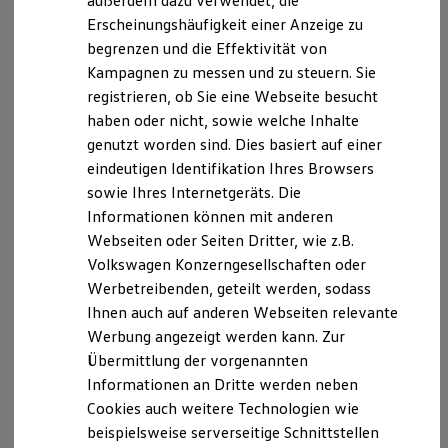
außerdem dazu verwendet, die
Hybridautos
Erscheinungshäufigkeit einer Anzeige zu
Marke und Erlebnis
begrenzen und die Effektivität von
Volkswagen R und R Experience
R-Modelle
Kampagnen zu messen und zu steuern. Sie
R Experience
registrieren, ob Sie eine Webseite besucht
Driving Experience
haben oder nicht, sowie welche Inhalte
Volkswagen entdecken
Werkbesichtigung
genutzt worden sind. Dies basiert auf einer
Factory visit
eindeutigen Identifikation Ihres Browsers
Lifestyle Shop
sowie Ihres Internetgeräts. Die
T-Roc Kollektion
Golf Kollektion
Informationen können mit anderen
ID. Kollektion
Webseiten oder Seiten Dritter, wie z.B.
Volkswagen Kollektion
Volkswagen Konzerngesellschaften oder
R-Kollektion
GTI Kollektion
Werbetreibenden, geteilt werden, sodass
Fußball Drop
Ihnen auch auf anderen Webseiten relevante
we drive football
Werbung angezeigt werden kann. Zur
#wedriveproud
Besitzer und Service
Übermittlung der vorgenannten
myVolkswagen
Informationen an Dritte werden neben
Software Updates
Cookies auch weitere Technologien wie
Service und Ersatzteile
Inspektion und HU/AU
beispielsweise serverseitige Schnittstellen
Reparaturen und Checks