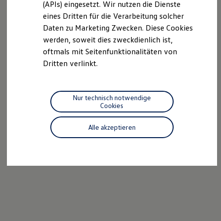
(APIs) eingesetzt. Wir nutzen die Dienste
Motorenöl und Flüssigkeiten
eines Dritten für die Verarbeitung solcher
Räder und Reifen
Pannen- und Unfallhilfe
Daten zu Marketing Zwecken. Diese Cookies
Economy Service
werden, soweit dies zweckdienlich ist,
Volkswagen Teile
oftmals mit Seitenfunktionalitäten von
Zubehör
Modellspezifisches Zubehör
Dritten verlinkt.
Schutz und Pflege
Transport
Entertainment und Elektronik
Individualisieren
Nur technisch notwendige
Wallbox und Ladekabel
Cookies
Digitale Extras
Dienste für Ihr Modell finden
Alle akzeptieren
Volkswagen Apps, Login und Shop
Handy und Fahrzeug verbinden
Updates für Software, Karten und Radio
Über Ihr Auto
Vorgängermodelle
Kundeninformationen
Volkswagen Kundenbetreuung
Warn- und Kontrollleuchten
Assistenzsysteme
Digitale Betriebsanleitung
Live Beratung