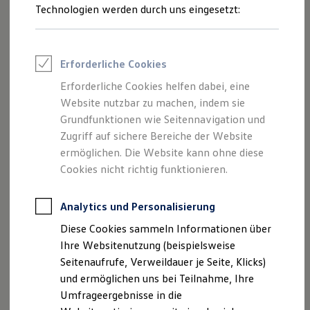
Reifenpakete
Technologien werden durch uns eingesetzt:
Leasing
Leasing-Angebote
Gebrauchtwagen Leasing
Junge Gebrauchtwagen-Leasing
Erforderliche Cookies
Elektroauto Leasing
Kleinwagen-Leasing
Erforderliche Cookies helfen dabei, eine
Leasing ohne Anzahlung
Website nutzbar zu machen, indem sie
Finanzierung
Autokredit mit Schlussrate
Grundfunktionen wie Seitennavigation und
Versicherungen und Garantien
Zugriff auf sichere Bereiche der Website
Kfz-Versicherung
ermöglichen. Die Website kann ohne diese
Restschuldversicherungen
Garantien
Cookies nicht richtig funktionieren.
Wartungsverträge
Geschäftskunden
Professional Class bei Volkswagen
Analytics und Personalisierung
Großkunden
Diese Cookies sammeln Informationen über
Behörden
Direktkunden
Ihre Websitenutzung (beispielsweise
Sonderfahrzeuge
Seitenaufrufe, Verweildauer je Seite, Klicks)
Anpfiff zum Gewinn
und ermöglichen uns bei Teilnahme, Ihre
Elektromobilität
Elektroautos
Umfrageergebnisse in die
ID. Tutorials