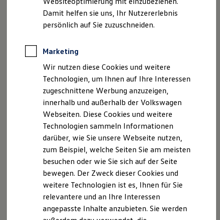
Websiteoptimierung mit einzubeziehen.
Elektrofahrzeugkonzepte
Damit helfen sie uns, Ihr Nutzererlebnis
ID. EVERY1
Reichweite
persönlich auf Sie zuzuschneiden.
Reichweite der ID. Modelle
Reichweite im Winter
Rekuperation
Marketing
Laden
Wir nutzen diese Cookies und weitere
Laden unterwegs
Laden Zuhause
Technologien, um Ihnen auf Ihre Interessen
Ladestationen finden
zugeschnittene Werbung anzuzeigen,
Ladezeitensimulator
innerhalb und außerhalb der Volkswagen
Batterie
Sicherheit
Webseiten. Diese Cookies und weitere
Garantie und Lebensdauer
Technologien sammeln Informationen
Nachhaltigkeit
darüber, wie Sie unsere Webseite nutzen,
Technologie
Kosten und Kauf
zum Beispiel, welche Seiten Sie am meisten
Verbrauchskosten
besuchen oder wie Sie sich auf der Seite
Kaufoptionen
bewegen. Der Zweck dieser Cookies und
E-Auto-Förderung
Software und Konnektivität
weitere Technologien ist es, Ihnen für Sie
Die ID. Software 6
relevantere und an Ihre Interessen
ID. Software Versionen und Updates
angepasste Inhalte anzubieten. Sie werden
Digitale Extras
Schnittstellen zu Ihrem ID.