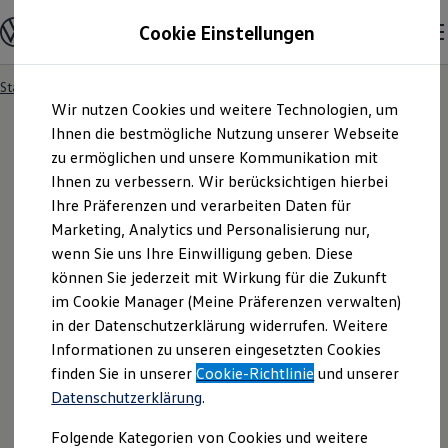
Modelle und Konfigurator
Cookie Einstellungen
Konfigurator
Modelle vergleichen
Konfiguration laden
Startseite
Ihre Service- und Produktanfrage
Zum
Zum
Autosuche
Wir nutzen Cookies und weitere Technologien, um
Hauptinhalt
Footer
Elektroautos
springen
springen
Ihnen die bestmögliche Nutzung unserer Webseite
ENERGY Sondermodelle
Nutzfahrzeuge
zu ermöglichen und unsere Kommunikation mit
SUV und CUV
Ihnen zu verbessern. Wir berücksichtigen hierbei
Ihre
Service
- und
Familienautos
Ihre Präferenzen und verarbeiten Daten für
Kombis
Kompaktwagen
Marketing, Analytics und Personalisierung nur,
Produktanfrage
Sportwagen
wenn Sie uns Ihre Einwilligung geben. Diese
Schnell verfügbare Fahrzeuge
Angebote und Produkte
können Sie jederzeit mit Wirkung für die Zukunft
Aktuelle Angebote
im Cookie Manager (Meine Präferenzen verwalten)
E-Auto-Förderung
in der Datenschutzerklärung widerrufen. Weitere
Volkswagen Marktplatz
Informationen zu unseren eingesetzten Cookies
Die ENERGY Sondermodelle
Junge Gebrauchtwagen und Gebrauchtwagen
finden Sie in unserer
Cookie-Richtlinie
und unserer
Volkswagen Zertifizierte Gebrauchtwagen
Datenschutzerklärung
.
Elektromobilität bei Gebrauchtwagen
Zubehör- und Serviceangebote
Folgende Kategorien von Cookies und weitere
Saisonangebote