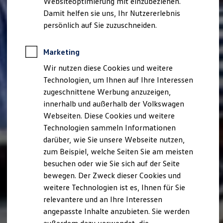
Websiteoptimierung mit einzubeziehen.
Elektrofahrzeugkonzepte
Damit helfen sie uns, Ihr Nutzererlebnis
ID. EVERY1
Reichweite
persönlich auf Sie zuzuschneiden.
Reichweite der ID. Modelle
Reichweite im Winter
Rekuperation
Marketing
Laden
Wir nutzen diese Cookies und weitere
Laden unterwegs
Laden Zuhause
Technologien, um Ihnen auf Ihre Interessen
Ladestationen finden
zugeschnittene Werbung anzuzeigen,
Ladezeitensimulator
innerhalb und außerhalb der Volkswagen
Batterie
Sicherheit
Webseiten. Diese Cookies und weitere
Garantie und Lebensdauer
Technologien sammeln Informationen
Nachhaltigkeit
darüber, wie Sie unsere Webseite nutzen,
Technologie
Kosten und Kauf
zum Beispiel, welche Seiten Sie am meisten
Verbrauchskosten
besuchen oder wie Sie sich auf der Seite
Kaufoptionen
bewegen. Der Zweck dieser Cookies und
E-Auto-Förderung
Software und Konnektivität
weitere Technologien ist es, Ihnen für Sie
Die ID. Software 6
relevantere und an Ihre Interessen
ID. Software Versionen und Updates
angepasste Inhalte anzubieten. Sie werden
Digitale Extras
Schnittstellen zu Ihrem ID.