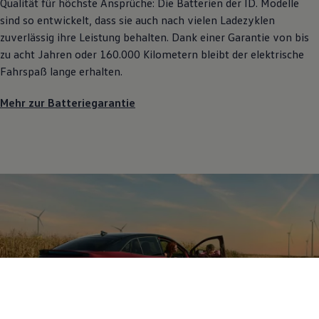
Qualität für höchste Ansprüche: Die Batterien der
ID. Modelle
sind so entwickelt, dass sie auch nach vielen Ladezyklen
zuverlässig ihre Leistung behalten. Dank einer Garantie von bis
zu acht Jahren oder 160.000 Kilometern bleibt der elektrische
Fahrspaß lange erhalten.
Mehr zur Batteriegarantie