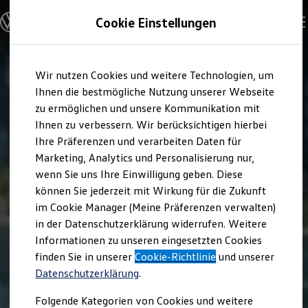
Modelle und Konfigurator
Cookie Einstellungen
Konfigurator
Modelle vergleichen
Konfiguration laden
Zum
Zum
Autosuche
Wir nutzen Cookies und weitere Technologien, um
Hauptinhalt
Footer
Elektroautos
springen
springen
Ihnen die bestmögliche Nutzung unserer Webseite
ENERGY Sondermodelle
Nutzfahrzeuge
zu ermöglichen und unsere Kommunikation mit
SUV und CUV
Ihnen zu verbessern. Wir berücksichtigen hierbei
Familienautos
Ihre Präferenzen und verarbeiten Daten für
Kombis
Kompaktwagen
Marketing, Analytics und Personalisierung nur,
Sportwagen
wenn Sie uns Ihre Einwilligung geben. Diese
Schnell verfügbare Fahrzeuge
Angebote und Produkte
können Sie jederzeit mit Wirkung für die Zukunft
Aktuelle Angebote
im Cookie Manager (Meine Präferenzen verwalten)
E-Auto-Förderung
in der Datenschutzerklärung widerrufen. Weitere
Volkswagen Marktplatz
Informationen zu unseren eingesetzten Cookies
Die ENERGY Sondermodelle
Junge Gebrauchtwagen und Gebrauchtwagen
finden Sie in unserer
Cookie-Richtlinie
und unserer
Volkswagen Zertifizierte Gebrauchtwagen
Datenschutzerklärung
.
Elektromobilität bei Gebrauchtwagen
Zubehör- und Serviceangebote
Folgende Kategorien von Cookies und weitere
Saisonangebote