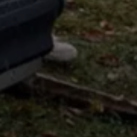
Magazin
Lifestyle
Transport
Familie
Elektromobilität
Volkswagen R
Pannen- und Unfallhilfe
Volkswagen Kundenbetreuung