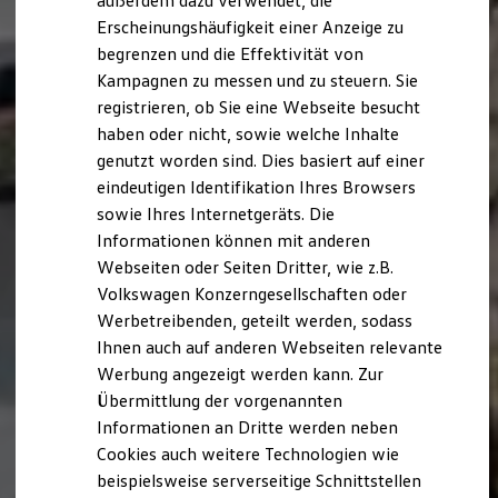
außerdem dazu verwendet, die
Hybridautos
Erscheinungshäufigkeit einer Anzeige zu
Marke und Erlebnis
begrenzen und die Effektivität von
Volkswagen R und R Experience
R-Modelle
Kampagnen zu messen und zu steuern. Sie
R Experience
registrieren, ob Sie eine Webseite besucht
Driving Experience
haben oder nicht, sowie welche Inhalte
Volkswagen entdecken
Werkbesichtigung
genutzt worden sind. Dies basiert auf einer
Factory visit
eindeutigen Identifikation Ihres Browsers
Lifestyle Shop
sowie Ihres Internetgeräts. Die
T-Roc Kollektion
Golf Kollektion
Informationen können mit anderen
ID. Kollektion
Webseiten oder Seiten Dritter, wie z.B.
Volkswagen Kollektion
Volkswagen Konzerngesellschaften oder
R-Kollektion
GTI Kollektion
Werbetreibenden, geteilt werden, sodass
Fußball Drop
Ihnen auch auf anderen Webseiten relevante
we drive football
Werbung angezeigt werden kann. Zur
#wedriveproud
Besitzer und Service
Übermittlung der vorgenannten
myVolkswagen
Informationen an Dritte werden neben
Software Updates
Cookies auch weitere Technologien wie
Service und Ersatzteile
Inspektion und HU/AU
beispielsweise serverseitige Schnittstellen
Reparaturen und Checks