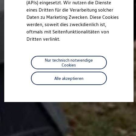
(APIs) eingesetzt. Wir nutzen die Dienste
Motorenöl und Flüssigkeiten
eines Dritten für die Verarbeitung solcher
Räder und Reifen
Pannen- und Unfallhilfe
Daten zu Marketing Zwecken. Diese Cookies
Economy Service
werden, soweit dies zweckdienlich ist,
Volkswagen Teile
oftmals mit Seitenfunktionalitäten von
Zubehör
Modellspezifisches Zubehör
Dritten verlinkt.
Schutz und Pflege
Transport
Entertainment und Elektronik
Individualisieren
Nur technisch notwendige
Wallbox und Ladekabel
Cookies
Digitale Extras
Dienste für Ihr Modell finden
Alle akzeptieren
Volkswagen Apps, Login und Shop
Handy und Fahrzeug verbinden
Updates für Software, Karten und Radio
Über Ihr Auto
Vorgängermodelle
Kundeninformationen
Volkswagen Kundenbetreuung
Warn- und Kontrollleuchten
Assistenzsysteme
Digitale Betriebsanleitung
Live Beratung