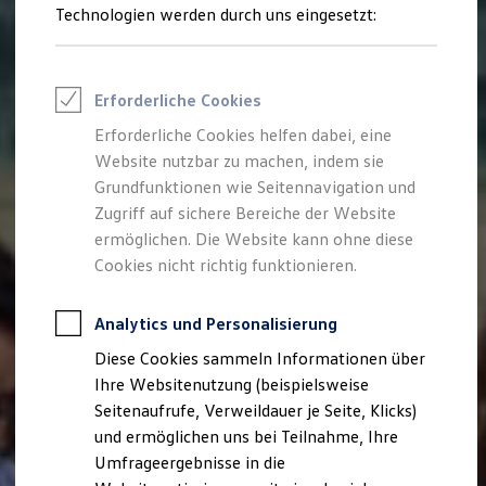
Reifenpakete
Technologien werden durch uns eingesetzt:
Leasing
Leasing-Angebote
Gebrauchtwagen Leasing
Junge Gebrauchtwagen-Leasing
Erforderliche Cookies
Elektroauto Leasing
Kleinwagen-Leasing
Erforderliche Cookies helfen dabei, eine
Leasing ohne Anzahlung
Website nutzbar zu machen, indem sie
Finanzierung
Autokredit mit Schlussrate
Grundfunktionen wie Seitennavigation und
Versicherungen und Garantien
Zugriff auf sichere Bereiche der Website
Kfz-Versicherung
ermöglichen. Die Website kann ohne diese
Restschuldversicherungen
Garantien
Cookies nicht richtig funktionieren.
Wartungsverträge
Geschäftskunden
Professional Class bei Volkswagen
Analytics und Personalisierung
Großkunden
Diese Cookies sammeln Informationen über
Behörden
Direktkunden
Ihre Websitenutzung (beispielsweise
Sonderfahrzeuge
Seitenaufrufe, Verweildauer je Seite, Klicks)
Anpfiff zum Gewinn
und ermöglichen uns bei Teilnahme, Ihre
Elektromobilität
Elektroautos
Umfrageergebnisse in die
ID. Tutorials