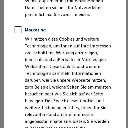
Websiteoptimierung mit einzubeziehen.
Elektrofahrzeugkonzepte
Damit helfen sie uns, Ihr Nutzererlebnis
ID. EVERY1
FAQ
- häufig gestellte Fragen
Reichweite
persönlich auf Sie zuzuschneiden.
Reichweite der ID. Modelle
Reichweite im Winter
Rekuperation
Marketing
Hybrid ist nicht
Laden
Wir nutzen diese Cookies und weitere
Laden unterwegs
Laden Zuhause
Technologien, um Ihnen auf Ihre Interessen
gleich Hybrid:
Ladestationen finden
zugeschnittene Werbung anzuzeigen,
Ladezeitensimulator
innerhalb und außerhalb der Volkswagen
Batterie
Unsere Technologien
Sicherheit
Webseiten. Diese Cookies und weitere
Garantie und Lebensdauer
Technologien sammeln Informationen
im Vergleich
Nachhaltigkeit
darüber, wie Sie unsere Webseite nutzen,
Technologie
Kosten und Kauf
zum Beispiel, welche Seiten Sie am meisten
Plug-in-Hybrid (eHybrid &
GTE
)
Verbrauchskosten
besuchen oder wie Sie sich auf der Seite
Kaufoptionen
bewegen. Der Zweck dieser Cookies und
E-Auto-Förderung
Software und Konnektivität
weitere Technologien ist es, Ihnen für Sie
Die ID. Software 6
relevantere und an Ihre Interessen
ID. Software Versionen und Updates
angepasste Inhalte anzubieten. Sie werden
Digitale Extras
Schnittstellen zu Ihrem ID.