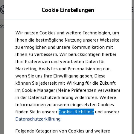
Modelle und Konfigurator
Cookie Einstellungen
Konfigurator
Modelle vergleichen
Konfiguration laden
Startseite
Elektromobilität
Hybridautos
Zum
Zum
Autosuche
Wir nutzen Cookies und weitere Technologien, um
Hauptinhalt
Footer
Elektroautos
springen
springen
Ihnen die bestmögliche Nutzung unserer Webseite
ENERGY Sondermodelle
Nutzfahrzeuge
zu ermöglichen und unsere Kommunikation mit
SUV und CUV
Ihnen zu verbessern. Wir berücksichtigen hierbei
Volkswagen
Familienautos
Ihre Präferenzen und verarbeiten Daten für
Kombis
Kompaktwagen
Marketing, Analytics und Personalisierung nur,
Hybridautos –
Sportwagen
wenn Sie uns Ihre Einwilligung geben. Diese
Schnell verfügbare Fahrzeuge
Angebote und Produkte
können Sie jederzeit mit Wirkung für die Zukunft
Effizienz trifft
Aktuelle Angebote
im Cookie Manager (Meine Präferenzen verwalten)
E-Auto-Förderung
in der Datenschutzerklärung widerrufen. Weitere
Performance
Volkswagen Marktplatz
Informationen zu unseren eingesetzten Cookies
Die ENERGY Sondermodelle
Junge Gebrauchtwagen und Gebrauchtwagen
finden Sie in unserer
Cookie-Richtlinie
und unserer
Volkswagen Zertifizierte Gebrauchtwagen
Hybrid fahren heißt: die Vorteile aus Elektro- und
Datenschutzerklärung
.
Elektromobilität bei Gebrauchtwagen
Zubehör- und Serviceangebote
Verbrennungsmotor flexibel zu nutzen. Ob Plug-in-
Folgende Kategorien von Cookies und weitere
Saisonangebote