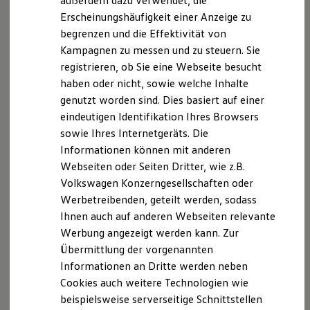
außerdem dazu verwendet, die
Hybridautos
Erscheinungshäufigkeit einer Anzeige zu
Marke und Erlebnis
begrenzen und die Effektivität von
Volkswagen R und R Experience
R-Modelle
Kampagnen zu messen und zu steuern. Sie
1
R Experience
registrieren, ob Sie eine Webseite besucht
Driving Experience
haben oder nicht, sowie welche Inhalte
Volkswagen entdecken
Ein Plug-in-Hybrid kombiniert Elektromotor und TSI-
Werkbesichtigung
genutzt worden sind. Dies basiert auf einer
Factory visit
Benziner. Die Batterie laden Sie bequem zu Hause, am
eindeutigen Identifikation Ihres Browsers
Lifestyle Shop
Arbeitsplatz oder unterwegs. Dadurch können Sie
sowie Ihres Internetgeräts. Die
T-Roc Kollektion
viele Strecken elektrisch fahren. Auf längeren Fahrten
Golf Kollektion
Informationen können mit anderen
ID. Kollektion
übernimmt bei Bedarf der Benziner automatisch.
Webseiten oder Seiten Dritter, wie z.B.
Volkswagen Kollektion
Volkswagen Konzerngesellschaften oder
R-Kollektion
Ihr Vorteil:
GTI Kollektion
Werbetreibenden, geteilt werden, sodass
Fußball Drop
Ihnen auch auf anderen Webseiten relevante
we drive football
Viele Strecken elektrisch fahren –
Werbung angezeigt werden kann. Zur
#wedriveproud
besonders praktisch für regelmäßige
Besitzer und Service
Übermittlung der vorgenannten
Pendelstrecken.
myVolkswagen
Informationen an Dritte werden neben
Software Updates
Auf längeren Fahrten flexibel bleiben,
Cookies auch weitere Technologien wie
Service und Ersatzteile
ohne die Route nach Ladepunkten planen
Inspektion und HU/AU
beispielsweise serverseitige Schnittstellen
Reparaturen und Checks