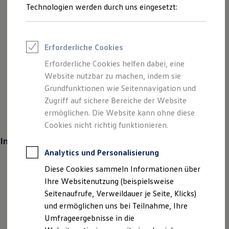
Hybrid mit Stecker, mit dem Sie viele Strecken
Reifenpakete
Technologien werden durch uns eingesetzt:
Leasing
elektrisch fahren können, oder Hybrid ohne Ladekabel,
Leasing-Angebote
der sich während der Fahrt selbst lädt: Bei
Gebrauchtwagen Leasing
Junge Gebrauchtwagen-Leasing
Volkswagen
finden Sie den Antrieb, der zu Ihrem
Erforderliche Cookies
Elektroauto Leasing
Leben passt. Ein intelligentes System entscheidet
Kleinwagen-Leasing
Erforderliche Cookies helfen dabei, eine
Leasing ohne Anzahlung
automatisch, je nach Fahrsituation und
Website nutzbar zu machen, indem sie
Finanzierung
Batterieladestand, wann der Verbrennungsmotor den
Autokredit mit Schlussrate
Grundfunktionen wie Seitennavigation und
Versicherungen und Garantien
Antrieb unterstützt oder sogar komplett übernimmt.
Zugriff auf sichere Bereiche der Website
Kfz-Versicherung
ermöglichen. Die Website kann ohne diese
Restschuldversicherungen
Garantien
Cookies nicht richtig funktionieren.
Wartungsverträge
Inhaltsverzeichnis:
Geschäftskunden
Professional Class bei Volkswagen
Analytics und Personalisierung
Großkunden
Hybrid-Technologien im Vergleich
Diese Cookies sammeln Informationen über
Behörden
Volkswagen
Direktkunden
Plug-in-Hybride
Ihre Websitenutzung (beispielsweise
Sonderfahrzeuge
Seitenaufrufe, Verweildauer je Seite, Klicks)
Selbstladende
Volkswagen
Modelle
Anpfiff zum Gewinn
und ermöglichen uns bei Teilnahme, Ihre
Elektromobilität
Passt ein Hybrid zu Ihrem Alltag?
Elektroautos
Umfrageergebnisse in die
ID. Tutorials
Schnell verfügbare Hybridmodelle