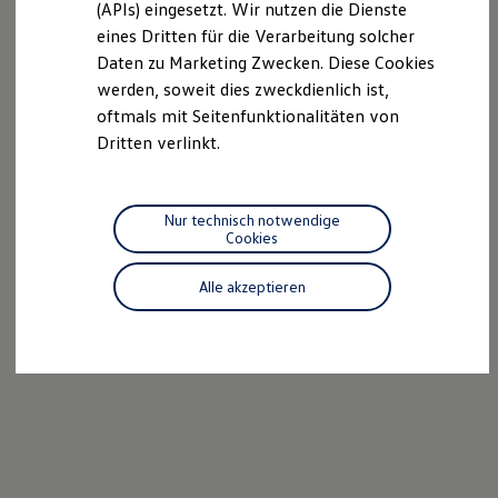
(APIs) eingesetzt. Wir nutzen die Dienste
Motorenöl und Flüssigkeiten
eines Dritten für die Verarbeitung solcher
Räder und Reifen
Pannen- und Unfallhilfe
Daten zu Marketing Zwecken. Diese Cookies
Economy Service
werden, soweit dies zweckdienlich ist,
Volkswagen Teile
oftmals mit Seitenfunktionalitäten von
Zubehör
Modellspezifisches Zubehör
Dritten verlinkt.
Schutz und Pflege
Transport
Entertainment und Elektronik
Individualisieren
Nur technisch notwendige
Wallbox und Ladekabel
Cookies
Digitale Extras
Dienste für Ihr Modell finden
Alle akzeptieren
Volkswagen Apps, Login und Shop
Handy und Fahrzeug verbinden
Updates für Software, Karten und Radio
Über Ihr Auto
Vorgängermodelle
Kundeninformationen
Volkswagen Kundenbetreuung
Warn- und Kontrollleuchten
Assistenzsysteme
Digitale Betriebsanleitung
Live Beratung