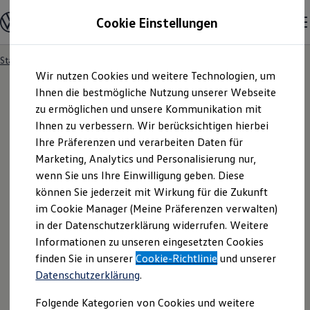
Modelle und Konfigurator
Cookie Einstellungen
Konfigurator
Modelle vergleichen
Konfiguration laden
Startseite
Händlersuche
Zum
Zum
Autosuche
Wir nutzen Cookies und weitere Technologien, um
Hauptinhalt
Footer
Elektroautos
springen
springen
Ihnen die bestmögliche Nutzung unserer Webseite
ENERGY Sondermodelle
Nutzfahrzeuge
zu ermöglichen und unsere Kommunikation mit
SUV und CUV
Ihnen zu verbessern. Wir berücksichtigen hierbei
Familienautos
Ihre Präferenzen und verarbeiten Daten für
Kombis
Kompaktwagen
Marketing, Analytics und Personalisierung nur,
Sportwagen
wenn Sie uns Ihre Einwilligung geben. Diese
Schnell verfügbare Fahrzeuge
Angebote und Produkte
können Sie jederzeit mit Wirkung für die Zukunft
Aktuelle Angebote
im Cookie Manager (Meine Präferenzen verwalten)
E-Auto-Förderung
in der Datenschutzerklärung widerrufen. Weitere
Volkswagen Marktplatz
Informationen zu unseren eingesetzten Cookies
Die ENERGY Sondermodelle
Junge Gebrauchtwagen und Gebrauchtwagen
finden Sie in unserer
Cookie-Richtlinie
und unserer
Volkswagen Zertifizierte Gebrauchtwagen
Datenschutzerklärung
.
Elektromobilität bei Gebrauchtwagen
Zubehör- und Serviceangebote
Folgende Kategorien von Cookies und weitere
Saisonangebote