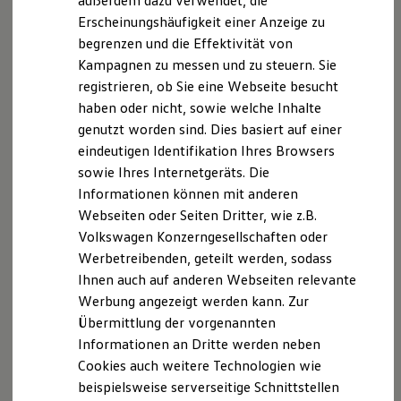
außerdem dazu verwendet, die
Hybridautos
Erscheinungshäufigkeit einer Anzeige zu
Marke und Erlebnis
begrenzen und die Effektivität von
Volkswagen R und R Experience
R-Modelle
Kampagnen zu messen und zu steuern. Sie
R Experience
registrieren, ob Sie eine Webseite besucht
Driving Experience
haben oder nicht, sowie welche Inhalte
Volkswagen entdecken
Werkbesichtigung
genutzt worden sind. Dies basiert auf einer
Factory visit
eindeutigen Identifikation Ihres Browsers
Lifestyle Shop
sowie Ihres Internetgeräts. Die
T-Roc Kollektion
Golf Kollektion
Informationen können mit anderen
ID. Kollektion
Webseiten oder Seiten Dritter, wie z.B.
Volkswagen Kollektion
Volkswagen Konzerngesellschaften oder
R-Kollektion
GTI Kollektion
Werbetreibenden, geteilt werden, sodass
Fußball Drop
Ihnen auch auf anderen Webseiten relevante
we drive football
Werbung angezeigt werden kann. Zur
#wedriveproud
Besitzer und Service
Übermittlung der vorgenannten
myVolkswagen
Informationen an Dritte werden neben
Software Updates
Cookies auch weitere Technologien wie
Service und Ersatzteile
Inspektion und HU/AU
beispielsweise serverseitige Schnittstellen
Reparaturen und Checks