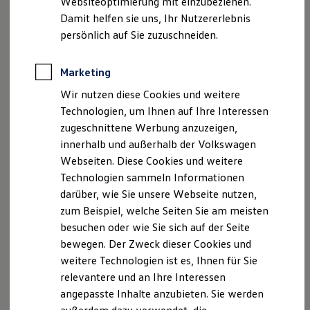
Websiteoptimierung mit einzubeziehen.
Elektrofahrzeugkonzepte
Damit helfen sie uns, Ihr Nutzererlebnis
ID. EVERY1
Reichweite
persönlich auf Sie zuzuschneiden.
Reichweite der ID. Modelle
Reichweite im Winter
Rekuperation
Marketing
Laden
Wir nutzen diese Cookies und weitere
Laden unterwegs
Laden Zuhause
Technologien, um Ihnen auf Ihre Interessen
Ladestationen finden
zugeschnittene Werbung anzuzeigen,
Ladezeitensimulator
innerhalb und außerhalb der Volkswagen
Batterie
Sicherheit
Webseiten. Diese Cookies und weitere
Garantie und Lebensdauer
Technologien sammeln Informationen
Nachhaltigkeit
darüber, wie Sie unsere Webseite nutzen,
Technologie
Kosten und Kauf
zum Beispiel, welche Seiten Sie am meisten
Verbrauchskosten
besuchen oder wie Sie sich auf der Seite
Kaufoptionen
bewegen. Der Zweck dieser Cookies und
E-Auto-Förderung
Software und Konnektivität
weitere Technologien ist es, Ihnen für Sie
Die ID. Software 6
relevantere und an Ihre Interessen
ID. Software Versionen und Updates
angepasste Inhalte anzubieten. Sie werden
Digitale Extras
Schnittstellen zu Ihrem ID.