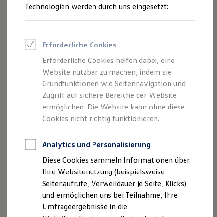
Reifenpakete
Technologien werden durch uns eingesetzt:
Leasing
Leasing-Angebote
Gebrauchtwagen Leasing
Junge Gebrauchtwagen-Leasing
Erforderliche Cookies
Elektroauto Leasing
Kleinwagen-Leasing
Erforderliche Cookies helfen dabei, eine
Leasing ohne Anzahlung
Website nutzbar zu machen, indem sie
Finanzierung
Autokredit mit Schlussrate
Grundfunktionen wie Seitennavigation und
Versicherungen und Garantien
Zugriff auf sichere Bereiche der Website
Kfz-Versicherung
ermöglichen. Die Website kann ohne diese
Restschuldversicherungen
Garantien
Cookies nicht richtig funktionieren.
Wartungsverträge
Geschäftskunden
Professional Class bei Volkswagen
Analytics und Personalisierung
Großkunden
Diese Cookies sammeln Informationen über
Behörden
Direktkunden
Ihre Websitenutzung (beispielsweise
Sonderfahrzeuge
Seitenaufrufe, Verweildauer je Seite, Klicks)
Anpfiff zum Gewinn
und ermöglichen uns bei Teilnahme, Ihre
Elektromobilität
Elektroautos
Umfrageergebnisse in die
ID. Tutorials