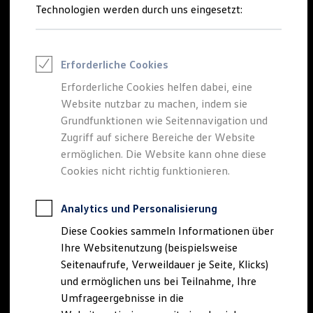
Reifenpakete
Technologien werden durch uns eingesetzt:
Leasing
Leasing-Angebote
Gebrauchtwagen Leasing
Der neue
Tiguan
Junge Gebrauchtwagen-Leasing
Erforderliche Cookies
Elektroauto Leasing
Kleinwagen-Leasing
Erforderliche Cookies helfen dabei, eine
EDITION 20
Leasing ohne Anzahlung
Website nutzbar zu machen, indem sie
Finanzierung
Autokredit mit Schlussrate
Grundfunktionen wie Seitennavigation und
Besonders sportlich. Exklusiv ausgestattet.
Versicherungen und Garantien
Zugriff auf sichere Bereiche der Website
Kfz-Versicherung
Tiguan EDITION 20 konfigurieren
ermöglichen. Die Website kann ohne diese
Restschuldversicherungen
Garantien
Cookies nicht richtig funktionieren.
Mehr zum Tiguan EDITION 20
Wartungsverträge
Geschäftskunden
Professional Class bei Volkswagen
Analytics und Personalisierung
Großkunden
Diese Cookies sammeln Informationen über
Behörden
Direktkunden
Ihre Websitenutzung (beispielsweise
Sonderfahrzeuge
Seitenaufrufe, Verweildauer je Seite, Klicks)
Anpfiff zum Gewinn
und ermöglichen uns bei Teilnahme, Ihre
Elektromobilität
Elektroautos
Umfrageergebnisse in die
ID. Tutorials