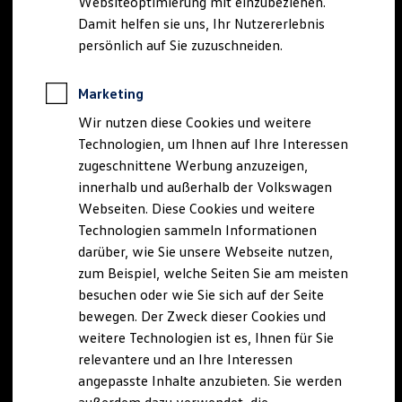
Websiteoptimierung mit einzubeziehen.
Elektrofahrzeugkonzepte
Damit helfen sie uns, Ihr Nutzererlebnis
ID. EVERY1
Reichweite
persönlich auf Sie zuzuschneiden.
Reichweite der ID. Modelle
Reichweite im Winter
Rekuperation
Marketing
Laden
Wir nutzen diese Cookies und weitere
Laden unterwegs
Laden Zuhause
Technologien, um Ihnen auf Ihre Interessen
Ladestationen finden
zugeschnittene Werbung anzuzeigen,
Ladezeitensimulator
innerhalb und außerhalb der Volkswagen
Batterie
Sicherheit
Webseiten. Diese Cookies und weitere
Garantie und Lebensdauer
Technologien sammeln Informationen
Nachhaltigkeit
darüber, wie Sie unsere Webseite nutzen,
Technologie
Kosten und Kauf
zum Beispiel, welche Seiten Sie am meisten
Verbrauchskosten
besuchen oder wie Sie sich auf der Seite
Kaufoptionen
bewegen. Der Zweck dieser Cookies und
E-Auto-Förderung
Software und Konnektivität
weitere Technologien ist es, Ihnen für Sie
Die ID. Software 6
relevantere und an Ihre Interessen
ID. Software Versionen und Updates
angepasste Inhalte anzubieten. Sie werden
Digitale Extras
Schnittstellen zu Ihrem ID.