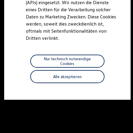
(APIs) eingesetzt. Wir nutzen die Dienste
Motorenöl und Flüssigkeiten
eines Dritten für die Verarbeitung solcher
Räder und Reifen
Pannen- und Unfallhilfe
Daten zu Marketing Zwecken. Diese Cookies
Economy Service
werden, soweit dies zweckdienlich ist,
Volkswagen Teile
oftmals mit Seitenfunktionalitäten von
Zubehör
Modellspezifisches Zubehör
Dritten verlinkt.
Schutz und Pflege
Transport
Entertainment und Elektronik
Individualisieren
Nur technisch notwendige
Wallbox und Ladekabel
Cookies
Digitale Extras
Dienste für Ihr Modell finden
Alle akzeptieren
Volkswagen Apps, Login und Shop
Handy und Fahrzeug verbinden
Updates für Software, Karten und Radio
Über Ihr Auto
Vorgängermodelle
Kundeninformationen
Volkswagen Kundenbetreuung
Warn- und Kontrollleuchten
Assistenzsysteme
Digitale Betriebsanleitung
Live Beratung