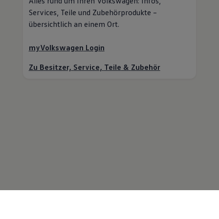
Alles rund um Ihren
Volkswagen
: Infos,
Services,
Teile
und Zubehörprodukte –
übersichtlich an einem Ort.
myVolkswagen
Login
Zu Besitzer,
Service
,
Teile
&
Zubehör