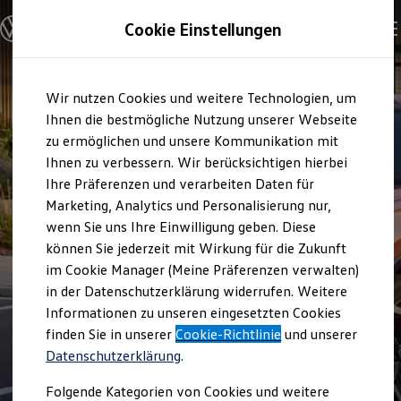
Modelle und Konfigurator
Cookie Einstellungen
Konfigurator
Modelle vergleichen
Konfiguration laden
Zum
Zum
Autosuche
Wir nutzen Cookies und weitere Technologien, um
Hauptinhalt
Footer
Elektroautos
springen
springen
Ihnen die bestmögliche Nutzung unserer Webseite
ENERGY Sondermodelle
Nutzfahrzeuge
zu ermöglichen und unsere Kommunikation mit
SUV und CUV
Ihnen zu verbessern. Wir berücksichtigen hierbei
Familienautos
Ihre Präferenzen und verarbeiten Daten für
Kombis
Kompaktwagen
Marketing, Analytics und Personalisierung nur,
Sportwagen
wenn Sie uns Ihre Einwilligung geben. Diese
Schnell verfügbare Fahrzeuge
Angebote und Produkte
können Sie jederzeit mit Wirkung für die Zukunft
Aktuelle Angebote
im Cookie Manager (Meine Präferenzen verwalten)
E-Auto-Förderung
in der Datenschutzerklärung widerrufen. Weitere
Volkswagen Marktplatz
Informationen zu unseren eingesetzten Cookies
Die ENERGY Sondermodelle
Junge Gebrauchtwagen und Gebrauchtwagen
finden Sie in unserer
Cookie-Richtlinie
und unserer
Volkswagen Zertifizierte Gebrauchtwagen
Datenschutzerklärung
.
Elektromobilität bei Gebrauchtwagen
Zubehör- und Serviceangebote
Folgende Kategorien von Cookies und weitere
Saisonangebote