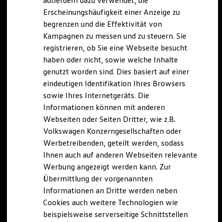
außerdem dazu verwendet, die
Hybridautos
Erscheinungshäufigkeit einer Anzeige zu
Marke und Erlebnis
begrenzen und die Effektivität von
Volkswagen R und R Experience
R-Modelle
Kampagnen zu messen und zu steuern. Sie
R Experience
registrieren, ob Sie eine Webseite besucht
Driving Experience
haben oder nicht, sowie welche Inhalte
Volkswagen entdecken
Werkbesichtigung
genutzt worden sind. Dies basiert auf einer
Factory visit
eindeutigen Identifikation Ihres Browsers
Lifestyle Shop
sowie Ihres Internetgeräts. Die
T-Roc Kollektion
Golf Kollektion
Informationen können mit anderen
ID. Kollektion
Webseiten oder Seiten Dritter, wie z.B.
Volkswagen Kollektion
Volkswagen Konzerngesellschaften oder
R-Kollektion
GTI Kollektion
Werbetreibenden, geteilt werden, sodass
Fußball Drop
Ihnen auch auf anderen Webseiten relevante
we drive football
Werbung angezeigt werden kann. Zur
#wedriveproud
Besitzer und Service
Übermittlung der vorgenannten
myVolkswagen
Informationen an Dritte werden neben
Software Updates
Cookies auch weitere Technologien wie
Service und Ersatzteile
Inspektion und HU/AU
beispielsweise serverseitige Schnittstellen
Reparaturen und Checks