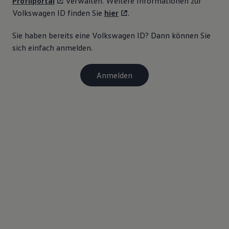
Profilportal
verwalten. Weitere Informationen zur
Magazin
Volkswagen
ID finden Sie
hier
.
Lifestyle
Transport
Sie haben bereits eine
Volkswagen
ID? Dann können Sie
Familie
Elektromobilität
sich einfach anmelden.
Volkswagen R
Pannen- und Unfallhilfe
Volkswagen Kundenbetreuung
Anmelden