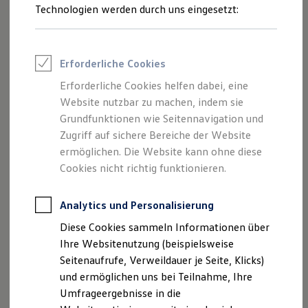
Reifenpakete
Technologien werden durch uns eingesetzt:
Leasing
Leasing-Angebote
Gebrauchtwagen Leasing
Junge Gebrauchtwagen-Leasing
Erforderliche Cookies
Elektroauto Leasing
Kleinwagen-Leasing
Erforderliche Cookies helfen dabei, eine
Leasing ohne Anzahlung
Website nutzbar zu machen, indem sie
Finanzierung
Autokredit mit Schlussrate
Grundfunktionen wie Seitennavigation und
Versicherungen und Garantien
Zugriff auf sichere Bereiche der Website
Kfz-Versicherung
ermöglichen. Die Website kann ohne diese
Restschuldversicherungen
Garantien
Cookies nicht richtig funktionieren.
Wartungsverträge
Geschäftskunden
Professional Class bei Volkswagen
Analytics und Personalisierung
Großkunden
Diese Cookies sammeln Informationen über
Behörden
Direktkunden
Ihre Websitenutzung (beispielsweise
Sonderfahrzeuge
Seitenaufrufe, Verweildauer je Seite, Klicks)
Anpfiff zum Gewinn
und ermöglichen uns bei Teilnahme, Ihre
Elektromobilität
Elektroautos
Umfrageergebnisse in die
ID. Tutorials