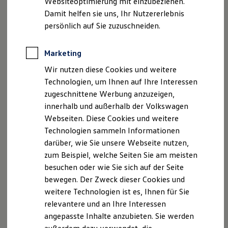
Websiteoptimierung mit einzubeziehen.
Elektrofahrzeugkonzepte
Damit helfen sie uns, Ihr Nutzererlebnis
ID. EVERY1
Reichweite
persönlich auf Sie zuzuschneiden.
Reichweite der ID. Modelle
Reichweite im Winter
Rekuperation
Marketing
Laden
Wir nutzen diese Cookies und weitere
Laden unterwegs
Laden Zuhause
Technologien, um Ihnen auf Ihre Interessen
Ladestationen finden
zugeschnittene Werbung anzuzeigen,
Ladezeitensimulator
innerhalb und außerhalb der Volkswagen
Batterie
Sicherheit
Webseiten. Diese Cookies und weitere
Garantie und Lebensdauer
Technologien sammeln Informationen
Nachhaltigkeit
darüber, wie Sie unsere Webseite nutzen,
Technologie
Kosten und Kauf
zum Beispiel, welche Seiten Sie am meisten
Verbrauchskosten
besuchen oder wie Sie sich auf der Seite
Kaufoptionen
bewegen. Der Zweck dieser Cookies und
E-Auto-Förderung
Software und Konnektivität
weitere Technologien ist es, Ihnen für Sie
Die ID. Software 6
relevantere und an Ihre Interessen
ID. Software Versionen und Updates
angepasste Inhalte anzubieten. Sie werden
Digitale Extras
Schnittstellen zu Ihrem ID.