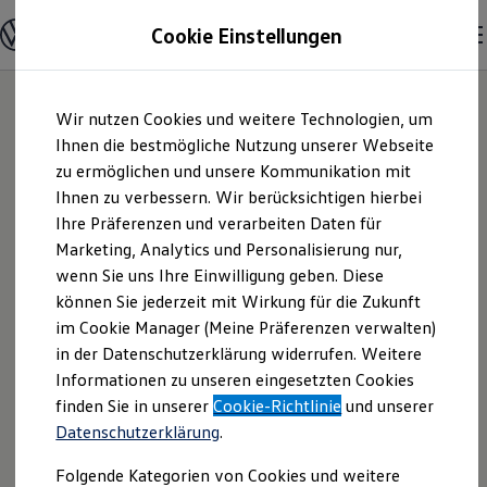
Modelle und Konfigurator
Cookie Einstellungen
Konfigurator
Modelle vergleichen
Konfiguration laden
Zum
Zum
Autosuche
Wir nutzen Cookies und weitere Technologien, um
Hauptinhalt
Footer
Elektroautos
springen
springen
Ihnen die bestmögliche Nutzung unserer Webseite
ENERGY Sondermodelle
Nutzfahrzeuge
zu ermöglichen und unsere Kommunikation mit
SUV und CUV
Ihnen zu verbessern. Wir berücksichtigen hierbei
Familienautos
Ihre Präferenzen und verarbeiten Daten für
Kombis
Kompaktwagen
Marketing, Analytics und Personalisierung nur,
Sportwagen
wenn Sie uns Ihre Einwilligung geben. Diese
Schnell verfügbare Fahrzeuge
Angebote und Produkte
können Sie jederzeit mit Wirkung für die Zukunft
Aktuelle Angebote
im Cookie Manager (Meine Präferenzen verwalten)
E-Auto-Förderung
in der Datenschutzerklärung widerrufen. Weitere
Volkswagen Marktplatz
Informationen zu unseren eingesetzten Cookies
Die ENERGY Sondermodelle
Junge Gebrauchtwagen und Gebrauchtwagen
finden Sie in unserer
Cookie-Richtlinie
und unserer
Volkswagen Zertifizierte Gebrauchtwagen
Datenschutzerklärung
.
Elektromobilität bei Gebrauchtwagen
Zubehör- und Serviceangebote
Folgende Kategorien von Cookies und weitere
Saisonangebote