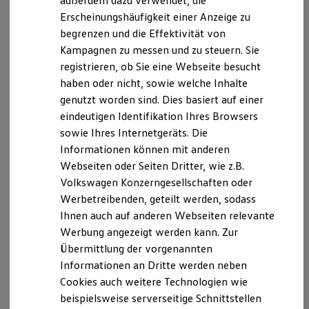
außerdem dazu verwendet, die
Hybridautos
Erscheinungshäufigkeit einer Anzeige zu
Marke und Erlebnis
begrenzen und die Effektivität von
Volkswagen R und R Experience
R-Modelle
Kampagnen zu messen und zu steuern. Sie
R Experience
registrieren, ob Sie eine Webseite besucht
Driving Experience
haben oder nicht, sowie welche Inhalte
Volkswagen entdecken
Werkbesichtigung
genutzt worden sind. Dies basiert auf einer
Factory visit
eindeutigen Identifikation Ihres Browsers
Lifestyle Shop
sowie Ihres Internetgeräts. Die
T-Roc Kollektion
Golf Kollektion
Informationen können mit anderen
ID. Kollektion
Webseiten oder Seiten Dritter, wie z.B.
Volkswagen Kollektion
Volkswagen Konzerngesellschaften oder
R-Kollektion
GTI Kollektion
Werbetreibenden, geteilt werden, sodass
Fußball Drop
Ihnen auch auf anderen Webseiten relevante
we drive football
Werbung angezeigt werden kann. Zur
#wedriveproud
Besitzer und Service
Übermittlung der vorgenannten
myVolkswagen
Informationen an Dritte werden neben
Software Updates
Cookies auch weitere Technologien wie
Service und Ersatzteile
Inspektion und HU/AU
beispielsweise serverseitige Schnittstellen
Reparaturen und Checks