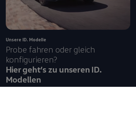
Unsere
ID. Modelle
Probe fahren oder gleich
konfigurieren?
Hier geht’s zu unseren ID.
Modellen
Sie wollen unsere vollelektrischen
ID. Modelle
näher
kennenlernen? Dann vereinbaren Sie eine Probefahrt bei
einem Vertragspartner in Ihrer Nähe. Oder nutzen Sie
unseren Online-Konfigurator, um sich Ihren Traum-ID.
zusammenzustellen.