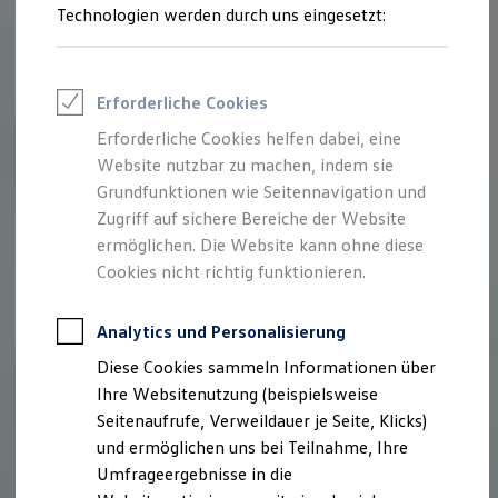
Reifenpakete
Technologien werden durch uns eingesetzt:
Leasing
Leasing-Angebote
Gebrauchtwagen Leasing
Junge Gebrauchtwagen-Leasing
Erforderliche Cookies
Elektroauto Leasing
Kleinwagen-Leasing
Erforderliche Cookies helfen dabei, eine
Leasing ohne Anzahlung
Website nutzbar zu machen, indem sie
Finanzierung
Autokredit mit Schlussrate
Grundfunktionen wie Seitennavigation und
Versicherungen und Garantien
Zugriff auf sichere Bereiche der Website
Kfz-Versicherung
ermöglichen. Die Website kann ohne diese
Restschuldversicherungen
Garantien
Cookies nicht richtig funktionieren.
Wartungsverträge
Geschäftskunden
Professional Class bei Volkswagen
Analytics und Personalisierung
Großkunden
Diese Cookies sammeln Informationen über
Behörden
Direktkunden
Ihre Websitenutzung (beispielsweise
Sonderfahrzeuge
Seitenaufrufe, Verweildauer je Seite, Klicks)
Anpfiff zum Gewinn
und ermöglichen uns bei Teilnahme, Ihre
Elektromobilität
Elektroautos
Umfrageergebnisse in die
ID. Tutorials