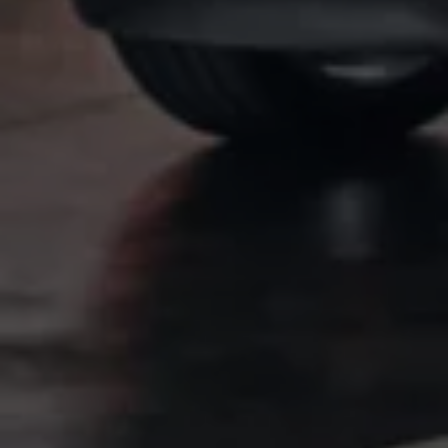
Magazin
Lifestyle
Transport
Familie
Elektromobilität
Volkswagen R
Pannen- und Unfallhilfe
Volkswagen Kundenbetreuung