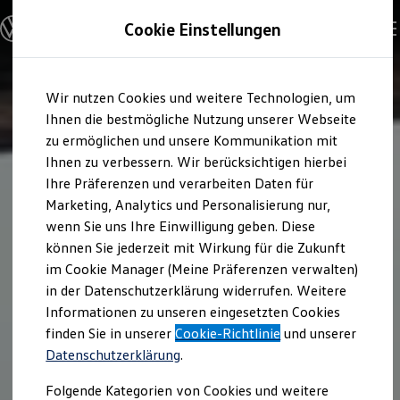
Modelle und Konfigurator
Cookie Einstellungen
Konfigurator
Modelle vergleichen
Konfiguration laden
Zum
Zum
Autosuche
Wir nutzen Cookies und weitere Technologien, um
Hauptinhalt
Footer
Elektroautos
springen
springen
Ihnen die bestmögliche Nutzung unserer Webseite
ENERGY Sondermodelle
Nutzfahrzeuge
zu ermöglichen und unsere Kommunikation mit
SUV und CUV
Ihnen zu verbessern. Wir berücksichtigen hierbei
Familienautos
Ihre Präferenzen und verarbeiten Daten für
Kombis
Kompaktwagen
Marketing, Analytics und Personalisierung nur,
Sportwagen
wenn Sie uns Ihre Einwilligung geben. Diese
Schnell verfügbare Fahrzeuge
Angebote und Produkte
können Sie jederzeit mit Wirkung für die Zukunft
Aktuelle Angebote
im Cookie Manager (Meine Präferenzen verwalten)
E-Auto-Förderung
in der Datenschutzerklärung widerrufen. Weitere
Volkswagen Marktplatz
Informationen zu unseren eingesetzten Cookies
Die ENERGY Sondermodelle
Junge Gebrauchtwagen und Gebrauchtwagen
finden Sie in unserer
Cookie-Richtlinie
und unserer
Volkswagen Zertifizierte Gebrauchtwagen
Datenschutzerklärung
.
Elektromobilität bei Gebrauchtwagen
Zubehör- und Serviceangebote
Folgende Kategorien von Cookies und weitere
Saisonangebote