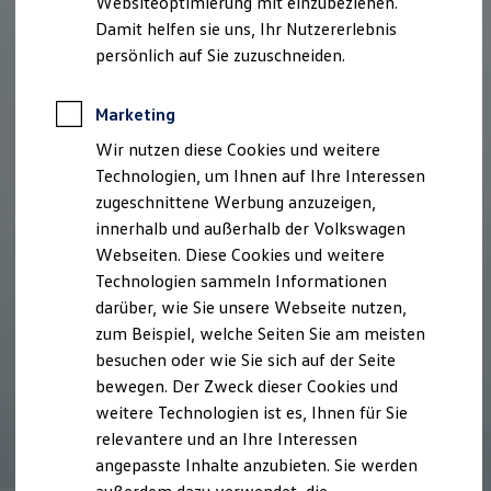
Websiteoptimierung mit einzubeziehen.
Elektrofahrzeugkonzepte
Damit helfen sie uns, Ihr Nutzererlebnis
ID. EVERY1
Reichweite
persönlich auf Sie zuzuschneiden.
Reichweite der ID. Modelle
Reichweite im Winter
Rekuperation
Marketing
Laden
Wir nutzen diese Cookies und weitere
Laden unterwegs
Laden Zuhause
Technologien, um Ihnen auf Ihre Interessen
Ladestationen finden
zugeschnittene Werbung anzuzeigen,
Ladezeitensimulator
innerhalb und außerhalb der Volkswagen
Batterie
Sicherheit
Webseiten. Diese Cookies und weitere
Garantie und Lebensdauer
Technologien sammeln Informationen
Nachhaltigkeit
darüber, wie Sie unsere Webseite nutzen,
Technologie
Kosten und Kauf
zum Beispiel, welche Seiten Sie am meisten
Verbrauchskosten
besuchen oder wie Sie sich auf der Seite
Kaufoptionen
bewegen. Der Zweck dieser Cookies und
E-Auto-Förderung
Software und Konnektivität
weitere Technologien ist es, Ihnen für Sie
Die ID. Software 6
relevantere und an Ihre Interessen
ID. Software Versionen und Updates
angepasste Inhalte anzubieten. Sie werden
Digitale Extras
Schnittstellen zu Ihrem ID.