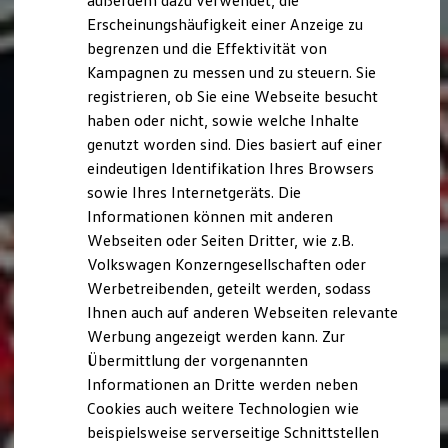
außerdem dazu verwendet, die
Hybridautos
Erscheinungshäufigkeit einer Anzeige zu
Marke und Erlebnis
begrenzen und die Effektivität von
Volkswagen R und R Experience
R-Modelle
Kampagnen zu messen und zu steuern. Sie
R Experience
registrieren, ob Sie eine Webseite besucht
Driving Experience
haben oder nicht, sowie welche Inhalte
Volkswagen entdecken
Werkbesichtigung
genutzt worden sind. Dies basiert auf einer
Factory visit
eindeutigen Identifikation Ihres Browsers
Lifestyle Shop
sowie Ihres Internetgeräts. Die
T-Roc Kollektion
Golf Kollektion
Informationen können mit anderen
ID. Kollektion
Webseiten oder Seiten Dritter, wie z.B.
Volkswagen Kollektion
Volkswagen Konzerngesellschaften oder
R-Kollektion
GTI Kollektion
Werbetreibenden, geteilt werden, sodass
Fußball Drop
Ihnen auch auf anderen Webseiten relevante
we drive football
Werbung angezeigt werden kann. Zur
#wedriveproud
Besitzer und Service
Übermittlung der vorgenannten
myVolkswagen
Informationen an Dritte werden neben
Software Updates
Cookies auch weitere Technologien wie
Service und Ersatzteile
Inspektion und HU/AU
beispielsweise serverseitige Schnittstellen
Reparaturen und Checks