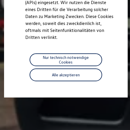
(APIs) eingesetzt. Wir nutzen die Dienste
Motorenöl und Flüssigkeiten
eines Dritten für die Verarbeitung solcher
Räder und Reifen
Pannen- und Unfallhilfe
Daten zu Marketing Zwecken. Diese Cookies
Economy Service
werden, soweit dies zweckdienlich ist,
Volkswagen Teile
oftmals mit Seitenfunktionalitäten von
Zubehör
Modellspezifisches Zubehör
Dritten verlinkt.
Schutz und Pflege
Transport
Entertainment und Elektronik
Individualisieren
Nur technisch notwendige
Wallbox und Ladekabel
Cookies
Digitale Extras
Dienste für Ihr Modell finden
Alle akzeptieren
Volkswagen Apps, Login und Shop
Handy und Fahrzeug verbinden
Updates für Software, Karten und Radio
Über Ihr Auto
Vorgängermodelle
Kundeninformationen
Volkswagen Kundenbetreuung
Warn- und Kontrollleuchten
Assistenzsysteme
Digitale Betriebsanleitung
Live Beratung