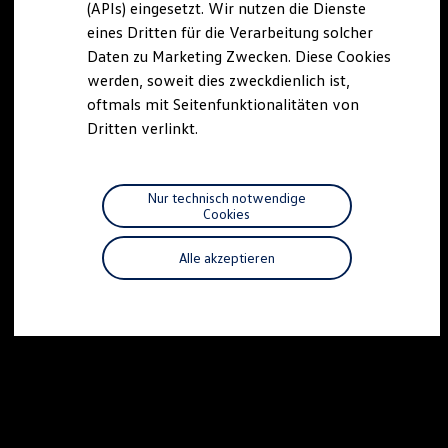
(APIs) eingesetzt. Wir nutzen die Dienste
Motorenöl und Flüssigkeiten
eines Dritten für die Verarbeitung solcher
Räder und Reifen
Pannen- und Unfallhilfe
Daten zu Marketing Zwecken. Diese Cookies
Economy Service
werden, soweit dies zweckdienlich ist,
Volkswagen Teile
oftmals mit Seitenfunktionalitäten von
Zubehör
Modellspezifisches Zubehör
Dritten verlinkt.
Schutz und Pflege
Transport
Entertainment und Elektronik
Individualisieren
Nur technisch notwendige
Wallbox und Ladekabel
Cookies
Digitale Extras
Dienste für Ihr Modell finden
Alle akzeptieren
Volkswagen Apps, Login und Shop
Handy und Fahrzeug verbinden
Updates für Software, Karten und Radio
Über Ihr Auto
Vorgängermodelle
Kundeninformationen
Volkswagen Kundenbetreuung
Warn- und Kontrollleuchten
Assistenzsysteme
Digitale Betriebsanleitung
Live Beratung