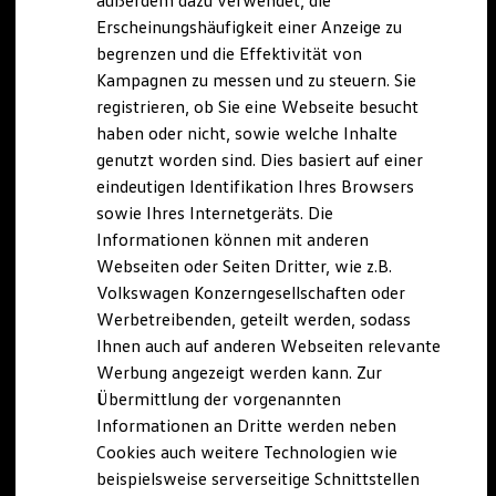
außerdem dazu verwendet, die
Hybridautos
Erscheinungshäufigkeit einer Anzeige zu
Marke und Erlebnis
begrenzen und die Effektivität von
Volkswagen R und R Experience
R-Modelle
Kampagnen zu messen und zu steuern. Sie
R Experience
registrieren, ob Sie eine Webseite besucht
Driving Experience
haben oder nicht, sowie welche Inhalte
Volkswagen entdecken
Werkbesichtigung
genutzt worden sind. Dies basiert auf einer
Factory visit
eindeutigen Identifikation Ihres Browsers
Lifestyle Shop
sowie Ihres Internetgeräts. Die
T-Roc Kollektion
Golf Kollektion
Informationen können mit anderen
ID. Kollektion
Webseiten oder Seiten Dritter, wie z.B.
Volkswagen Kollektion
Volkswagen Konzerngesellschaften oder
R-Kollektion
GTI Kollektion
Werbetreibenden, geteilt werden, sodass
Fußball Drop
Ihnen auch auf anderen Webseiten relevante
we drive football
Werbung angezeigt werden kann. Zur
#wedriveproud
Besitzer und Service
Übermittlung der vorgenannten
myVolkswagen
Informationen an Dritte werden neben
Software Updates
Cookies auch weitere Technologien wie
Service und Ersatzteile
Inspektion und HU/AU
beispielsweise serverseitige Schnittstellen
Reparaturen und Checks