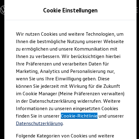
Modelle und Konfigurator
Cookie Einstellungen
Konfigurator
Modelle vergleichen
Konfiguration laden
Zum
Zum
Autosuche
Wir nutzen Cookies und weitere Technologien, um
Hauptinhalt
Footer
Elektroautos
springen
springen
Ihnen die bestmögliche Nutzung unserer Webseite
ENERGY Sondermodelle
Nutzfahrzeuge
zu ermöglichen und unsere Kommunikation mit
SUV und CUV
Ihnen zu verbessern. Wir berücksichtigen hierbei
Familienautos
Ihre Präferenzen und verarbeiten Daten für
Kombis
Kompaktwagen
Marketing, Analytics und Personalisierung nur,
Sportwagen
wenn Sie uns Ihre Einwilligung geben. Diese
Schnell verfügbare Fahrzeuge
Angebote und Produkte
können Sie jederzeit mit Wirkung für die Zukunft
Aktuelle Angebote
im Cookie Manager (Meine Präferenzen verwalten)
E-Auto-Förderung
in der Datenschutzerklärung widerrufen. Weitere
Volkswagen Marktplatz
Informationen zu unseren eingesetzten Cookies
Die ENERGY Sondermodelle
Junge Gebrauchtwagen und Gebrauchtwagen
finden Sie in unserer
Cookie-Richtlinie
und unserer
Volkswagen Zertifizierte Gebrauchtwagen
Datenschutzerklärung
.
Elektromobilität bei Gebrauchtwagen
Zubehör- und Serviceangebote
Folgende Kategorien von Cookies und weitere
Saisonangebote