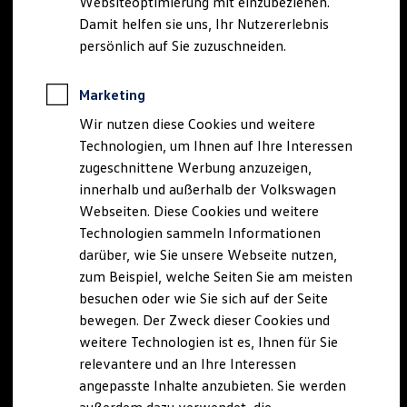
Websiteoptimierung mit einzubeziehen.
Elektrofahrzeugkonzepte
Damit helfen sie uns, Ihr Nutzererlebnis
ID. EVERY1
Reichweite
persönlich auf Sie zuzuschneiden.
Reichweite der ID. Modelle
Reichweite im Winter
Rekuperation
Marketing
Laden
Wir nutzen diese Cookies und weitere
Laden unterwegs
Laden Zuhause
Technologien, um Ihnen auf Ihre Interessen
Ladestationen finden
zugeschnittene Werbung anzuzeigen,
Ladezeitensimulator
innerhalb und außerhalb der Volkswagen
Batterie
Sicherheit
Webseiten. Diese Cookies und weitere
Garantie und Lebensdauer
Technologien sammeln Informationen
Nachhaltigkeit
darüber, wie Sie unsere Webseite nutzen,
Technologie
Kosten und Kauf
zum Beispiel, welche Seiten Sie am meisten
Verbrauchskosten
besuchen oder wie Sie sich auf der Seite
Kaufoptionen
bewegen. Der Zweck dieser Cookies und
E-Auto-Förderung
Software und Konnektivität
weitere Technologien ist es, Ihnen für Sie
Die ID. Software 6
relevantere und an Ihre Interessen
ID. Software Versionen und Updates
angepasste Inhalte anzubieten. Sie werden
Digitale Extras
Schnittstellen zu Ihrem ID.