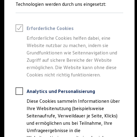
Reifenpakete
Technologien werden durch uns eingesetzt:
Leasing
Leasing-Angebote
Gebrauchtwagen Leasing
Junge Gebrauchtwagen-Leasing
Erforderliche Cookies
Elektroauto Leasing
Kleinwagen-Leasing
Erforderliche Cookies helfen dabei, eine
Leasing ohne Anzahlung
Website nutzbar zu machen, indem sie
Finanzierung
Autokredit mit Schlussrate
Grundfunktionen wie Seitennavigation und
Versicherungen und Garantien
Zugriff auf sichere Bereiche der Website
Kfz-Versicherung
ermöglichen. Die Website kann ohne diese
Restschuldversicherungen
Garantien
Cookies nicht richtig funktionieren.
Wartungsverträge
Geschäftskunden
Professional Class bei Volkswagen
Analytics und Personalisierung
Großkunden
Diese Cookies sammeln Informationen über
Behörden
Direktkunden
Ihre Websitenutzung (beispielsweise
Sonderfahrzeuge
Seitenaufrufe, Verweildauer je Seite, Klicks)
Anpfiff zum Gewinn
und ermöglichen uns bei Teilnahme, Ihre
Elektromobilität
Elektroautos
Umfrageergebnisse in die
ID. Tutorials