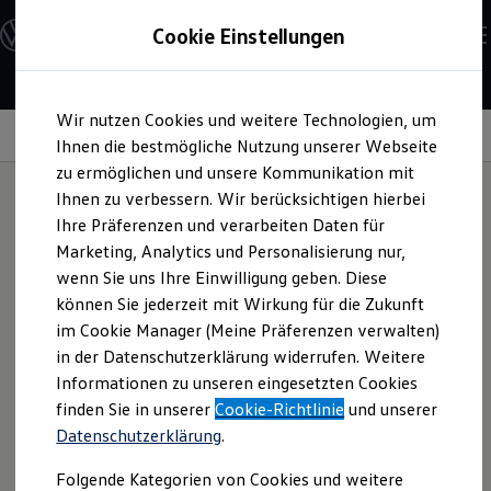
Modelle und Konfigurator
Cookie Einstellungen
Konfigurator
Modelle vergleichen
Konfiguration laden
Zum
Zum
Autosuche
Wir nutzen Cookies und weitere Technologien, um
Hauptinhalt
Footer
Elektroautos
springen
springen
Information
Ihnen die bestmögliche Nutzung unserer Webseite
ENERGY Sondermodelle
Nutzfahrzeuge
zu ermöglichen und unsere Kommunikation mit
SUV und CUV
Ihnen zu verbessern. Wir berücksichtigen hierbei
Familienautos
Ihre Präferenzen und verarbeiten Daten für
Kombis
Unterwegs
mit Kindern
Kompaktwagen
Marketing, Analytics und Personalisierung nur,
Sportwagen
wenn Sie uns Ihre Einwilligung geben. Diese
Schnell verfügbare Fahrzeuge
Angebote und Produkte
können Sie jederzeit mit Wirkung für die Zukunft
Von der Babyschale bis zum Kindersitz im sportlichen
GTI
Aktuelle Angebote
im Cookie Manager (Meine Präferenzen verwalten)
Design: Entdecken Sie verschiedene Kindersitze für eine
E-Auto-Förderung
in der Datenschutzerklärung widerrufen. Weitere
Volkswagen Marktplatz
geschütztere sowie komfortable Reise der jüngsten
Informationen zu unseren eingesetzten Cookies
Die ENERGY Sondermodelle
Fahrgäste. Diese Sitze erfüllen die Norm UN-R129.
Junge Gebrauchtwagen und Gebrauchtwagen
finden Sie in unserer
Cookie-Richtlinie
und unserer
Volkswagen Zertifizierte Gebrauchtwagen
Datenschutzerklärung
.
Elektromobilität bei Gebrauchtwagen
Zubehör- und Serviceangebote
Folgende Kategorien von Cookies und weitere
Saisonangebote