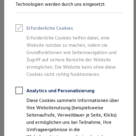
Reifenpakete
Technologien werden durch uns eingesetzt:
Leasing
Leasing-Angebote
Gebrauchtwagen Leasing
Junge Gebrauchtwagen-Leasing
Erforderliche Cookies
Elektroauto Leasing
Kleinwagen-Leasing
Erforderliche Cookies helfen dabei, eine
Leasing ohne Anzahlung
Website nutzbar zu machen, indem sie
Finanzierung
Autokredit mit Schlussrate
Grundfunktionen wie Seitennavigation und
Versicherungen und Garantien
Zugriff auf sichere Bereiche der Website
Kfz-Versicherung
Kindersitz „i-SIZE Babyschale“
ermöglichen. Die Website kann ohne diese
Restschuldversicherungen
Garantien
Cookies nicht richtig funktionieren.
Ab Geburt, bis zu 83 cm (ca. 13 kg oder 15
Wartungsverträge
Geschäftskunden
Monate)
Professional Class bei Volkswagen
Analytics und Personalisierung
Flache Liegeposition, für mehr Schutz und
Großkunden
Diese Cookies sammeln Informationen über
Behörden
Komfort
Direktkunden
Ihre Websitenutzung (beispielsweise
Einfaches Hineinsetzen dank 90°-Drehung zur
Sonderfahrzeuge
Seitenaufrufe, Verweildauer je Seite, Klicks)
Anpfiff zum Gewinn
offenen Autotür auf der
Volkswagen
Original
Flex
und ermöglichen uns bei Teilnahme, Ihre
Elektromobilität
Base i-SENSE
Elektroautos
Umfrageergebnisse in die
ID. Tutorials
5-Punkt-Gurtsystem