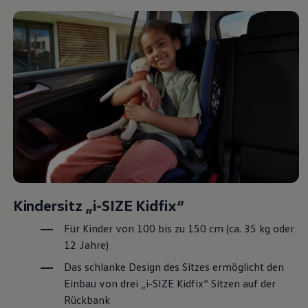
Magazin
Lifestyle
Transport
Familie
Elektromobilität
Volkswagen R
Pannen- und Unfallhilfe
Volkswagen Kundenbetreuung
Kindersitz „i-SIZE Kidfix“
Für Kinder von 100 bis zu 150 cm (ca. 35 kg oder
12 Jahre)
Das schlanke Design des Sitzes ermöglicht den
Einbau von drei „i-SIZE Kidfix“ Sitzen auf der
Rückbank