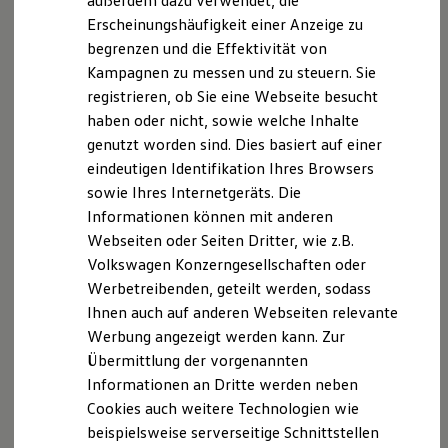
außerdem dazu verwendet, die
Hybridautos
Erscheinungshäufigkeit einer Anzeige zu
Ab Geburt, bis zu 105 cm (ca. 18 kg oder 4 Jahre)
Marke und Erlebnis
begrenzen und die Effektivität von
Volkswagen R und R Experience
Hohe Flexibilität: vorwärts- oder
R-Modelle
Kampagnen zu messen und zu steuern. Sie
rückwärtsgerichtet durch 360°-Drehfunktion
R Experience
registrieren, ob Sie eine Webseite besucht
Driving Experience
Mehr Beinfreiheit durch flexibel anpassbaren
haben oder nicht, sowie welche Inhalte
Volkswagen entdecken
Werkbesichtigung
Stützbügel
genutzt worden sind. Dies basiert auf einer
Factory visit
eindeutigen Identifikation Ihres Browsers
5-Punkt-Gurtsystem, höhenverstellbares
Lifestyle Shop
sowie Ihres Internetgeräts. Die
T-Roc Kollektion
Stützbein und
V
-förmige Kopfstütze
Golf Kollektion
Informationen können mit anderen
Schnell abnehmbarer Bezug
ID. Kollektion
Webseiten oder Seiten Dritter, wie z.B.
Volkswagen Kollektion
Neugeborenen-Einsatz
Volkswagen Konzerngesellschaften oder
R-Kollektion
GTI Kollektion
Werbetreibenden, geteilt werden, sodass
Fußball Drop
Ihnen auch auf anderen Webseiten relevante
we drive football
Werbung angezeigt werden kann. Zur
#wedriveproud
Besitzer und Service
Übermittlung der vorgenannten
myVolkswagen
Informationen an Dritte werden neben
Software Updates
Cookies auch weitere Technologien wie
Service und Ersatzteile
Inspektion und HU/AU
beispielsweise serverseitige Schnittstellen
Reparaturen und Checks