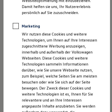
Websiteoptimierung mit einzubeziehen.
Elektrofahrzeugkonzepte
Damit helfen sie uns, Ihr Nutzererlebnis
ID. EVERY1
Einfach verstellbare Kopfstütze und Gurte
Reichweite
persönlich auf Sie zuzuschneiden.
Schnell abnehmbarer Bezug
Reichweite der ID. Modelle
Reichweite im Winter
Sonnenverdeck
Rekuperation
Marketing
Laden
Wir nutzen diese Cookies und weitere
Laden unterwegs
Laden Zuhause
Technologien, um Ihnen auf Ihre Interessen
Ladestationen finden
zugeschnittene Werbung anzuzeigen,
Ladezeitensimulator
innerhalb und außerhalb der Volkswagen
Batterie
Sicherheit
Webseiten. Diese Cookies und weitere
Garantie und Lebensdauer
Technologien sammeln Informationen
Nachhaltigkeit
darüber, wie Sie unsere Webseite nutzen,
Technologie
Kosten und Kauf
zum Beispiel, welche Seiten Sie am meisten
Verbrauchskosten
besuchen oder wie Sie sich auf der Seite
Kaufoptionen
bewegen. Der Zweck dieser Cookies und
E-Auto-Förderung
Software und Konnektivität
weitere Technologien ist es, Ihnen für Sie
Die ID. Software 6
relevantere und an Ihre Interessen
ID. Software Versionen und Updates
angepasste Inhalte anzubieten. Sie werden
Digitale Extras
Kindersitz „i-SIZE Dualfix“
Schnittstellen zu Ihrem ID.