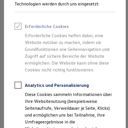
Reifenpakete
Technologien werden durch uns eingesetzt:
Reifentaschen-Set anfragen
Leasing
Leasing-Angebote
Gebrauchtwagen Leasing
Junge Gebrauchtwagen-Leasing
Erforderliche Cookies
Elektroauto Leasing
Kleinwagen-Leasing
Erforderliche Cookies helfen dabei, eine
Leasing ohne Anzahlung
Website nutzbar zu machen, indem sie
Finanzierung
Autokredit mit Schlussrate
Grundfunktionen wie Seitennavigation und
Versicherungen und Garantien
Zugriff auf sichere Bereiche der Website
Kfz-Versicherung
ermöglichen. Die Website kann ohne diese
Restschuldversicherungen
Garantien
Cookies nicht richtig funktionieren.
Wartungsverträge
Geschäftskunden
Professional Class bei Volkswagen
Analytics und Personalisierung
Großkunden
Diese Cookies sammeln Informationen über
Behörden
Direktkunden
Ihre Websitenutzung (beispielsweise
Sonderfahrzeuge
Seitenaufrufe, Verweildauer je Seite, Klicks)
Impressum
Nutzungsbedingungen
Anpfiff zum Gewinn
und ermöglichen uns bei Teilnahme, Ihre
Datenschutzerklärungen
Cookie-Richtlinie
Elektromobilität
Elektroautos
Umfrageergebnisse in die
Lizenzhinweise Dritter
ID. Tutorials