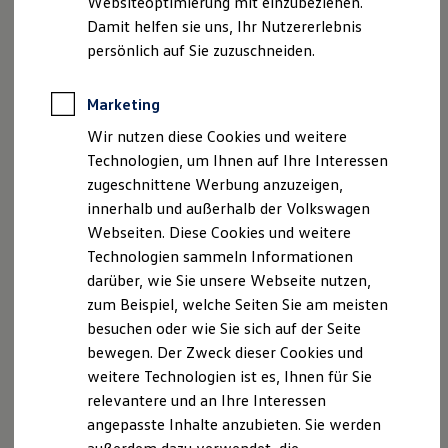
Websiteoptimierung mit einzubeziehen.
Angaben zum Digital Services Act (DSA)
EU Data Act
Elektrofahrzeugkonzepte
Damit helfen sie uns, Ihr Nutzererlebnis
Produktsicherheitsinformationen
Vertrag Widerrufen
ID. EVERY1
Reichweite
persönlich auf Sie zuzuschneiden.
Reichweite der ID. Modelle
Reichweite im Winter
Rekuperation
Marketing
Disclaimer von Volkswagen AG
Laden
Wir nutzen diese Cookies und weitere
Laden unterwegs
Die in dieser Darstellung gezeigten Fahrzeuge und
Laden Zuhause
Ausstattungen können in einzelnen Details vom aktuellen
Technologien, um Ihnen auf Ihre Interessen
Ladestationen finden
deutschen Lieferprogramm abweichen. Abgebildet sind
zugeschnittene Werbung anzuzeigen,
Ladezeitensimulator
teilweise Sonderausstattungen der Fahrzeuge gegen
innerhalb und außerhalb der Volkswagen
Batterie
Mehrpreis.
Sicherheit
Webseiten. Diese Cookies und weitere
Bitte beachten Sie auch unseren Konfigurator für eine
Garantie und Lebensdauer
Technologien sammeln Informationen
Nachhaltigkeit
Übersicht der aktuell verfügbaren Modelle und Ausstattungen.
darüber, wie Sie unsere Webseite nutzen,
Technologie
Die angegebenen Verbrauchs- und Emissionswerte beziehen
Kosten und Kauf
zum Beispiel, welche Seiten Sie am meisten
Verbrauchskosten
sich nicht auf ein einzelnes Fahrzeug und sind nicht Bestandteil
besuchen oder wie Sie sich auf der Seite
Kaufoptionen
des Angebots, sondern dienen allein Vergleichszwecken
bewegen. Der Zweck dieser Cookies und
E-Auto-Förderung
zwischen den verschiedenen Fahrzeugtypen.
Software und Konnektivität
weitere Technologien ist es, Ihnen für Sie
Zusatzausstattungen und
Zubehör
(Anbauteile, Reifenformat
Die ID. Software 6
relevantere und an Ihre Interessen
usw.) können relevante Fahrzeugparameter, wie
z. B.
Gewicht,
ID. Software Versionen und Updates
Rollwiderstand und Aerodynamik verändern und neben
angepasste Inhalte anzubieten. Sie werden
Digitale Extras
Schnittstellen zu Ihrem ID.
Witterungs- und Verkehrsbedingungen sowie dem