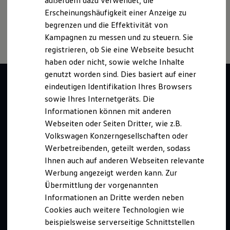
außerdem dazu verwendet, die
Hybridautos
individuellen Fahrverhalten den Kraftstoffverbrauch, den
Erscheinungshäufigkeit einer Anzeige zu
Marke und Erlebnis
Stromverbrauch, die CO₂-Emissionen und die
begrenzen und die Effektivität von
Volkswagen R und R Experience
Fahrleistungswerte eines Fahrzeugs beeinflussen.
R-Modelle
Kampagnen zu messen und zu steuern. Sie
R Experience
registrieren, ob Sie eine Webseite besucht
Driving Experience
haben oder nicht, sowie welche Inhalte
Volkswagen entdecken
Werkbesichtigung
genutzt worden sind. Dies basiert auf einer
Factory visit
eindeutigen Identifikation Ihres Browsers
Lifestyle Shop
sowie Ihres Internetgeräts. Die
T-Roc Kollektion
Golf Kollektion
Informationen können mit anderen
ID. Kollektion
Webseiten oder Seiten Dritter, wie z.B.
Volkswagen Kollektion
Volkswagen Konzerngesellschaften oder
R-Kollektion
GTI Kollektion
Werbetreibenden, geteilt werden, sodass
Fußball Drop
Ihnen auch auf anderen Webseiten relevante
we drive football
Werbung angezeigt werden kann. Zur
#wedriveproud
Besitzer und Service
Übermittlung der vorgenannten
myVolkswagen
Informationen an Dritte werden neben
Software Updates
Cookies auch weitere Technologien wie
Service und Ersatzteile
Inspektion und HU/AU
beispielsweise serverseitige Schnittstellen
Reparaturen und Checks