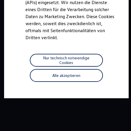
(APIs) eingesetzt. Wir nutzen die Dienste
Motorenöl und Flüssigkeiten
eines Dritten für die Verarbeitung solcher
Räder und Reifen
Pannen- und Unfallhilfe
Daten zu Marketing Zwecken. Diese Cookies
Economy Service
werden, soweit dies zweckdienlich ist,
Volkswagen Teile
oftmals mit Seitenfunktionalitäten von
Zubehör
Modellspezifisches Zubehör
Dritten verlinkt.
Schutz und Pflege
Transport
Entertainment und Elektronik
Individualisieren
Nur technisch notwendige
Wallbox und Ladekabel
Cookies
Digitale Extras
Dienste für Ihr Modell finden
Alle akzeptieren
Volkswagen Apps, Login und Shop
Handy und Fahrzeug verbinden
Updates für Software, Karten und Radio
Über Ihr Auto
Vorgängermodelle
Kundeninformationen
Volkswagen Kundenbetreuung
Warn- und Kontrollleuchten
Assistenzsysteme
Digitale Betriebsanleitung
Live Beratung