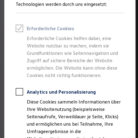
Reifenpakete
Technologien werden durch uns eingesetzt:
Leasing
Leasing-Angebote
Gebrauchtwagen Leasing
Junge Gebrauchtwagen-Leasing
Erforderliche Cookies
Elektroauto Leasing
Kleinwagen-Leasing
Erforderliche Cookies helfen dabei, eine
Leasing ohne Anzahlung
Website nutzbar zu machen, indem sie
Finanzierung
Autokredit mit Schlussrate
Grundfunktionen wie Seitennavigation und
Versicherungen und Garantien
Zugriff auf sichere Bereiche der Website
Kfz-Versicherung
ermöglichen. Die Website kann ohne diese
Restschuldversicherungen
Garantien
Cookies nicht richtig funktionieren.
Wartungsverträge
Geschäftskunden
Professional Class bei Volkswagen
Analytics und Personalisierung
Großkunden
Diese Cookies sammeln Informationen über
Behörden
Direktkunden
Ihre Websitenutzung (beispielsweise
Sonderfahrzeuge
Seitenaufrufe, Verweildauer je Seite, Klicks)
Anpfiff zum Gewinn
und ermöglichen uns bei Teilnahme, Ihre
Elektromobilität
Elektroautos
Umfrageergebnisse in die
ID. Tutorials