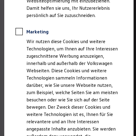
Websiteoptimierung mit einzubeziehen.
Elektrofahrzeugkonzepte
Damit helfen sie uns, Ihr Nutzererlebnis
ID. EVERY1
Reichweite
persönlich auf Sie zuzuschneiden.
Reichweite der ID. Modelle
Reichweite im Winter
Rekuperation
Marketing
Laden
Wir nutzen diese Cookies und weitere
Laden unterwegs
Laden Zuhause
Technologien, um Ihnen auf Ihre Interessen
Ladestationen finden
zugeschnittene Werbung anzuzeigen,
Ladezeitensimulator
innerhalb und außerhalb der Volkswagen
Batterie
Sicherheit
Webseiten. Diese Cookies und weitere
Garantie und Lebensdauer
Technologien sammeln Informationen
Nachhaltigkeit
darüber, wie Sie unsere Webseite nutzen,
Technologie
Kosten und Kauf
zum Beispiel, welche Seiten Sie am meisten
Verbrauchskosten
besuchen oder wie Sie sich auf der Seite
Kaufoptionen
bewegen. Der Zweck dieser Cookies und
E-Auto-Förderung
Software und Konnektivität
weitere Technologien ist es, Ihnen für Sie
Die ID. Software 6
relevantere und an Ihre Interessen
ID. Software Versionen und Updates
angepasste Inhalte anzubieten. Sie werden
Digitale Extras
Schnittstellen zu Ihrem ID.