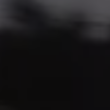
Magazin
Lifestyle
Transport
Familie
Elektromobilität
Volkswagen R
Pannen- und Unfallhilfe
Volkswagen Kundenbetreuung