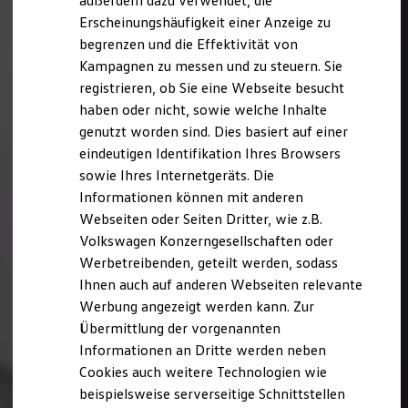
außerdem dazu verwendet, die
Hybridautos
Erscheinungshäufigkeit einer Anzeige zu
Marke und Erlebnis
begrenzen und die Effektivität von
Volkswagen R und R Experience
R-Modelle
Kampagnen zu messen und zu steuern. Sie
R Experience
registrieren, ob Sie eine Webseite besucht
Driving Experience
haben oder nicht, sowie welche Inhalte
Volkswagen entdecken
Werkbesichtigung
genutzt worden sind. Dies basiert auf einer
Factory visit
eindeutigen Identifikation Ihres Browsers
Lifestyle Shop
sowie Ihres Internetgeräts. Die
T-Roc Kollektion
Golf Kollektion
Informationen können mit anderen
ID. Kollektion
Webseiten oder Seiten Dritter, wie z.B.
Volkswagen Kollektion
Volkswagen Konzerngesellschaften oder
R-Kollektion
GTI Kollektion
Werbetreibenden, geteilt werden, sodass
Fußball Drop
Ihnen auch auf anderen Webseiten relevante
we drive football
Werbung angezeigt werden kann. Zur
#wedriveproud
Besitzer und Service
Übermittlung der vorgenannten
myVolkswagen
Informationen an Dritte werden neben
Software Updates
Cookies auch weitere Technologien wie
Service und Ersatzteile
Inspektion und HU/AU
beispielsweise serverseitige Schnittstellen
Reparaturen und Checks