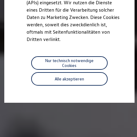
(APIs) eingesetzt. Wir nutzen die Dienste
Motorenöl und Flüssigkeiten
eines Dritten für die Verarbeitung solcher
Räder und Reifen
Pannen- und Unfallhilfe
Daten zu Marketing Zwecken. Diese Cookies
Economy Service
werden, soweit dies zweckdienlich ist,
Volkswagen Teile
oftmals mit Seitenfunktionalitäten von
Zubehör
Modellspezifisches Zubehör
Dritten verlinkt.
Schutz und Pflege
Transport
Entertainment und Elektronik
Individualisieren
Nur technisch notwendige
Wallbox und Ladekabel
Cookies
Digitale Extras
Dienste für Ihr Modell finden
Alle akzeptieren
Volkswagen Apps, Login und Shop
Handy und Fahrzeug verbinden
Updates für Software, Karten und Radio
Über Ihr Auto
Vorgängermodelle
Kundeninformationen
Volkswagen Kundenbetreuung
Warn- und Kontrollleuchten
Assistenzsysteme
Digitale Betriebsanleitung
Live Beratung