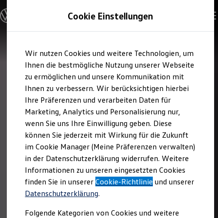
Modelle und Konfigurator
Cookie Einstellungen
Konfigurator
Modelle vergleichen
Konfiguration laden
Zum
Zum
Autosuche
Wir nutzen Cookies und weitere Technologien, um
Hauptinhalt
Footer
Elektroautos
springen
springen
Ihnen die bestmögliche Nutzung unserer Webseite
ENERGY Sondermodelle
Nutzfahrzeuge
zu ermöglichen und unsere Kommunikation mit
SUV und CUV
Ihnen zu verbessern. Wir berücksichtigen hierbei
Familienautos
Ihre Präferenzen und verarbeiten Daten für
Kombis
Kompaktwagen
Marketing, Analytics und Personalisierung nur,
Sportwagen
wenn Sie uns Ihre Einwilligung geben. Diese
Schnell verfügbare Fahrzeuge
Angebote und Produkte
können Sie jederzeit mit Wirkung für die Zukunft
Aktuelle Angebote
im Cookie Manager (Meine Präferenzen verwalten)
E-Auto-Förderung
in der Datenschutzerklärung widerrufen. Weitere
Volkswagen Marktplatz
Informationen zu unseren eingesetzten Cookies
Die ENERGY Sondermodelle
Junge Gebrauchtwagen und Gebrauchtwagen
finden Sie in unserer
Cookie-Richtlinie
und unserer
Volkswagen Zertifizierte Gebrauchtwagen
Datenschutzerklärung
.
Elektromobilität bei Gebrauchtwagen
Zubehör- und Serviceangebote
Folgende Kategorien von Cookies und weitere
Saisonangebote