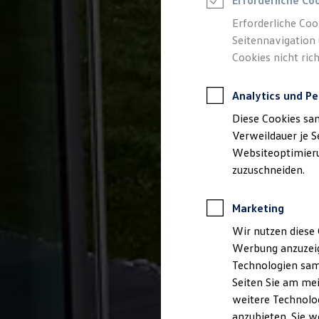
Erforderliche Co
Reifenpakete
Leasing
Erforderliche Coo
Leasing-Angebote
Seitennavigation 
Gebrauchtwagen Leasing
Cookies nicht rich
Junge Gebrauchtwagen-Leasing
Elektroauto Leasing
Kleinwagen-Leasing
Analytics und Pe
Leasing ohne Anzahlung
Finanzierung
Diese Cookies sa
Autokredit mit Schlussrate
Versicherungen und Garantien
Verweildauer je S
Kfz-Versicherung
Websiteoptimierun
Restschuldversicherungen
zuzuschneiden.
Garantien
Wartungsverträge
Geschäftskunden
Marketing
Professional Class bei Volkswagen
Großkunden
Wir nutzen diese 
Behörden
Werbung anzuzeig
Direktkunden
Sonderfahrzeuge
Technologien sam
Anpfiff zum Gewinn
Seiten Sie am mei
Elektromobilität
weitere Technolog
Elektroautos
ID. Tutorials
anzubieten. Sie w