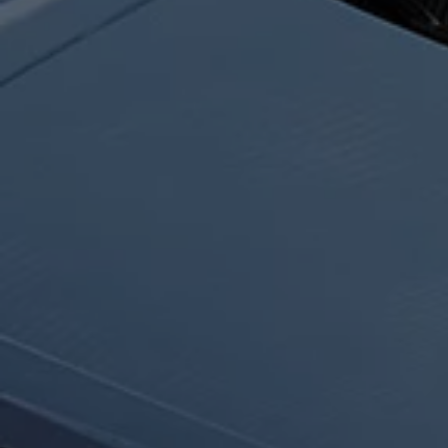
Hybridautos
Marke und Erlebnis
Volkswagen R und R Experience
R-Modelle
R Experience
Driving Experience
Volkswagen entdecken
Werkbesichtigung
Factory visit
Lifestyle Shop
T-Roc Kollektion
Golf Kollektion
ID. Kollektion
Volkswagen Kollektion
R-Kollektion
GTI Kollektion
Fußball Drop
we drive football
#wedriveproud
Besitzer und Service
myVolkswagen
Software Updates
Service und Ersatzteile
Inspektion und HU/AU
Reparaturen und Checks