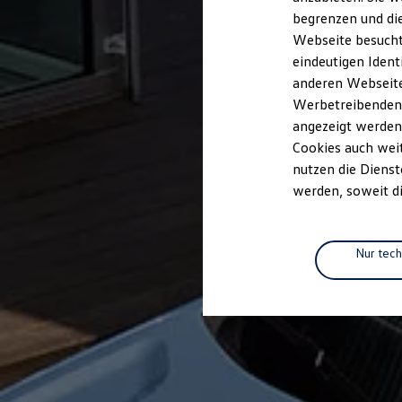
Elektrofahrzeugkonzepte
begrenzen und die
ID. EVERY1
Webseite besucht 
Reichweite
Reichweite der ID. Modelle
eindeutigen Ident
Reichweite im Winter
anderen Webseiten
Rekuperation
Werbetreibenden,
Laden
Laden unterwegs
angezeigt werden
Laden Zuhause
Cookies auch weit
Ladestationen finden
nutzen die Dienst
Ladezeitensimulator
Batterie
werden, soweit di
Sicherheit
Garantie und Lebensdauer
Nachhaltigkeit
Technologie
Nur tec
Kosten und Kauf
Verbrauchskosten
Kaufoptionen
E-Auto-Förderung
Software und Konnektivität
Die ID. Software 6
ID. Software Versionen und Updates
Digitale Extras
Schnittstellen zu Ihrem ID.