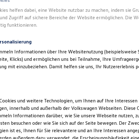
okies
kies helfen dabei, eine Website nutzbar zu machen, indem sie G
und Zugriff auf sichere Bereiche der Website ermöglichen. Die W
tig funktionieren.
rsonalisierung
mmeln Informationen über Ihre Websitenutzung (beispielsweise S
eite, Klicks) und ermöglichen uns bei Teilnahme, Ihre Umfrageerge
g mit einzubeziehen. Damit helfen sie uns, Ihr Nutzererlebnis pe
Cookies und weitere Technologien, um Ihnen auf Ihre Interessen
en, innerhalb und außerhalb der Volkswagen Webseiten. Diese C
meln Informationen darüber, wie Sie unsere Webseite nutzen, zu
sten besuchen oder wie Sie sich auf der Seite bewegen. Der Zwec
ien ist es, Ihnen für Sie relevantere und an Ihre Interessen ange
erden außerdem dazu verwendet, die Erscheinungshäufigkeit eine