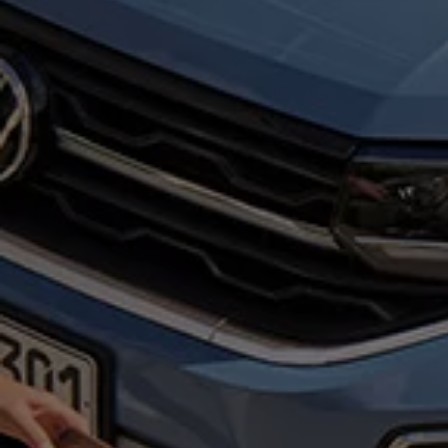
Motorenöl und Flüssigkeiten
Räder und Reifen
Pannen- und Unfallhilfe
Economy Service
Volkswagen Teile
Zubehör
Modellspezifisches Zubehör
Schutz und Pflege
Transport
Entertainment und Elektronik
Individualisieren
Wallbox und Ladekabel
Digitale Extras
Dienste für Ihr Modell finden
Volkswagen Apps, Login und Shop
Handy und Fahrzeug verbinden
Updates für Software, Karten und Radio
Über Ihr Auto
Vorgängermodelle
Kundeninformationen
Volkswagen Kundenbetreuung
Warn- und Kontrollleuchten
Assistenzsysteme
Digitale Betriebsanleitung
Live Beratung