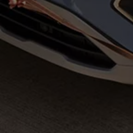
Magazin
Lifestyle
Transport
Familie
Elektromobilität
Volkswagen R
Pannen- und Unfallhilfe
Volkswagen Kundenbetreuung