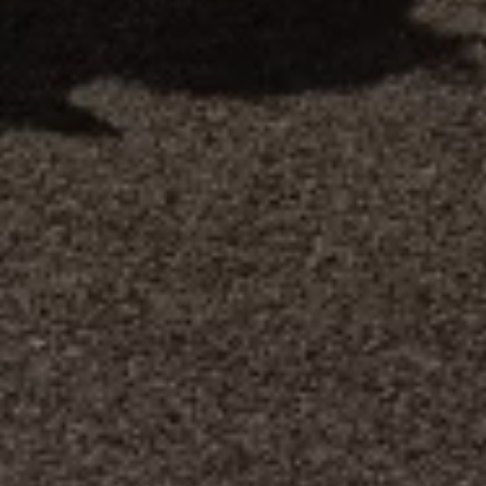
Magazin
Lifestyle
Transport
Familie
Elektromobilität
Volkswagen R
Pannen- und Unfallhilfe
Volkswagen Kundenbetreuung