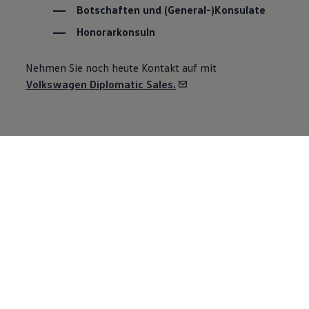
Botschaften und (General-)Konsulate
Honorarkonsuln
Nehmen Sie noch heute Kontakt auf mit
Volkswagen
Diplomatic Sales.
Das könnte Sie
auch interessieren: