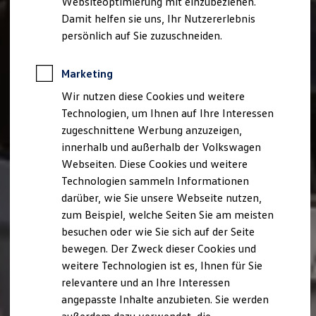
Websiteoptimierung mit einzubeziehen.
Elektrofahrzeugkonzepte
Damit helfen sie uns, Ihr Nutzererlebnis
ID. EVERY1
Reichweite
persönlich auf Sie zuzuschneiden.
Reichweite der ID. Modelle
Reichweite im Winter
Rekuperation
Marketing
Laden
Wir nutzen diese Cookies und weitere
Laden unterwegs
Laden Zuhause
Technologien, um Ihnen auf Ihre Interessen
Ladestationen finden
zugeschnittene Werbung anzuzeigen,
Ladezeitensimulator
innerhalb und außerhalb der Volkswagen
Batterie
Sicherheit
Webseiten. Diese Cookies und weitere
Garantie und Lebensdauer
Technologien sammeln Informationen
Nachhaltigkeit
darüber, wie Sie unsere Webseite nutzen,
Technologie
Kosten und Kauf
zum Beispiel, welche Seiten Sie am meisten
Verbrauchskosten
besuchen oder wie Sie sich auf der Seite
Kaufoptionen
bewegen. Der Zweck dieser Cookies und
E-Auto-Förderung
Software und Konnektivität
weitere Technologien ist es, Ihnen für Sie
Die ID. Software 6
relevantere und an Ihre Interessen
ID. Software Versionen und Updates
angepasste Inhalte anzubieten. Sie werden
Digitale Extras
Schnittstellen zu Ihrem ID.