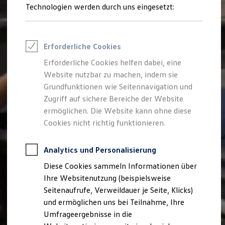
Reifenpakete
Technologien werden durch uns eingesetzt:
Leasing
Leasing-Angebote
Gebrauchtwagen Leasing
Junge Gebrauchtwagen-Leasing
Erforderliche Cookies
Elektroauto Leasing
Kleinwagen-Leasing
Erforderliche Cookies helfen dabei, eine
Leasing ohne Anzahlung
Website nutzbar zu machen, indem sie
Finanzierung
Autokredit mit Schlussrate
Grundfunktionen wie Seitennavigation und
Versicherungen und Garantien
Zugriff auf sichere Bereiche der Website
Kfz-Versicherung
ermöglichen. Die Website kann ohne diese
Restschuldversicherungen
Garantien
Cookies nicht richtig funktionieren.
Wartungsverträge
Geschäftskunden
Professional Class bei Volkswagen
Analytics und Personalisierung
Großkunden
Diese Cookies sammeln Informationen über
Behörden
Direktkunden
Ihre Websitenutzung (beispielsweise
Sonderfahrzeuge
Seitenaufrufe, Verweildauer je Seite, Klicks)
Anpfiff zum Gewinn
und ermöglichen uns bei Teilnahme, Ihre
Elektromobilität
Elektroautos
Umfrageergebnisse in die
ID. Tutorials