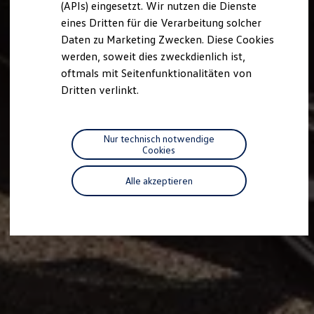
(APIs) eingesetzt. Wir nutzen die Dienste
Motorenöl und Flüssigkeiten
eines Dritten für die Verarbeitung solcher
Räder und Reifen
Pannen- und Unfallhilfe
Daten zu Marketing Zwecken. Diese Cookies
Economy Service
werden, soweit dies zweckdienlich ist,
Volkswagen Teile
oftmals mit Seitenfunktionalitäten von
Zubehör
Modellspezifisches Zubehör
Dritten verlinkt.
Schutz und Pflege
Transport
Entertainment und Elektronik
Individualisieren
Nur technisch notwendige
Wallbox und Ladekabel
Cookies
Digitale Extras
Dienste für Ihr Modell finden
Alle akzeptieren
Volkswagen Apps, Login und Shop
Handy und Fahrzeug verbinden
Updates für Software, Karten und Radio
Über Ihr Auto
Vorgängermodelle
Kundeninformationen
Volkswagen Kundenbetreuung
Warn- und Kontrollleuchten
Assistenzsysteme
Digitale Betriebsanleitung
Live Beratung