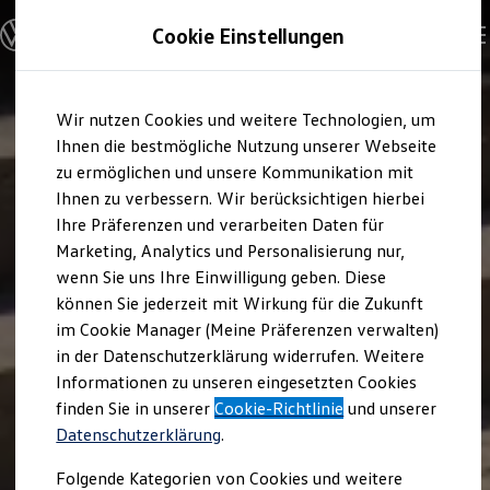
Modelle und Konfigurator
Cookie Einstellungen
Konfigurator
Modelle vergleichen
Konfiguration laden
Zum
Zum
Autosuche
Wir nutzen Cookies und weitere Technologien, um
Hauptinhalt
Footer
Elektroautos
springen
springen
Ihnen die bestmögliche Nutzung unserer Webseite
ENERGY Sondermodelle
Nutzfahrzeuge
zu ermöglichen und unsere Kommunikation mit
SUV und CUV
Ihnen zu verbessern. Wir berücksichtigen hierbei
Familienautos
Ihre Präferenzen und verarbeiten Daten für
Kombis
Kompaktwagen
Marketing, Analytics und Personalisierung nur,
Sportwagen
wenn Sie uns Ihre Einwilligung geben. Diese
Schnell verfügbare Fahrzeuge
Angebote und Produkte
können Sie jederzeit mit Wirkung für die Zukunft
Aktuelle Angebote
im Cookie Manager (Meine Präferenzen verwalten)
E-Auto-Förderung
in der Datenschutzerklärung widerrufen. Weitere
Volkswagen Marktplatz
Informationen zu unseren eingesetzten Cookies
Die ENERGY Sondermodelle
Junge Gebrauchtwagen und Gebrauchtwagen
finden Sie in unserer
Cookie-Richtlinie
und unserer
Volkswagen Zertifizierte Gebrauchtwagen
Datenschutzerklärung
.
Elektromobilität bei Gebrauchtwagen
Zubehör- und Serviceangebote
Folgende Kategorien von Cookies und weitere
Saisonangebote