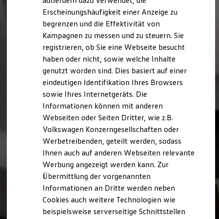
außerdem dazu verwendet, die
Hybridautos
Erscheinungshäufigkeit einer Anzeige zu
Marke und Erlebnis
begrenzen und die Effektivität von
Volkswagen R und R Experience
R-Modelle
Kampagnen zu messen und zu steuern. Sie
R Experience
registrieren, ob Sie eine Webseite besucht
Driving Experience
haben oder nicht, sowie welche Inhalte
Volkswagen entdecken
Werkbesichtigung
genutzt worden sind. Dies basiert auf einer
Factory visit
eindeutigen Identifikation Ihres Browsers
Lifestyle Shop
sowie Ihres Internetgeräts. Die
T-Roc Kollektion
Golf Kollektion
Informationen können mit anderen
ID. Kollektion
Webseiten oder Seiten Dritter, wie z.B.
Volkswagen Kollektion
Volkswagen Konzerngesellschaften oder
R-Kollektion
GTI Kollektion
Werbetreibenden, geteilt werden, sodass
Fußball Drop
Ihnen auch auf anderen Webseiten relevante
we drive football
Werbung angezeigt werden kann. Zur
#wedriveproud
Besitzer und Service
Übermittlung der vorgenannten
myVolkswagen
Informationen an Dritte werden neben
Software Updates
Cookies auch weitere Technologien wie
Service und Ersatzteile
Inspektion und HU/AU
beispielsweise serverseitige Schnittstellen
Reparaturen und Checks