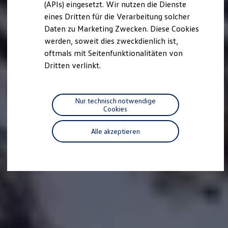
(APIs) eingesetzt. Wir nutzen die Dienste
Motorenöl und Flüssigkeiten
eines Dritten für die Verarbeitung solcher
Räder und Reifen
Pannen- und Unfallhilfe
Daten zu Marketing Zwecken. Diese Cookies
Economy Service
werden, soweit dies zweckdienlich ist,
Volkswagen Teile
oftmals mit Seitenfunktionalitäten von
Zubehör
Modellspezifisches Zubehör
Dritten verlinkt.
Schutz und Pflege
Transport
Entertainment und Elektronik
Individualisieren
Nur technisch notwendige
Wallbox und Ladekabel
Cookies
Digitale Extras
Dienste für Ihr Modell finden
Alle akzeptieren
Volkswagen Apps, Login und Shop
Handy und Fahrzeug verbinden
Updates für Software, Karten und Radio
Über Ihr Auto
Vorgängermodelle
Kundeninformationen
Volkswagen Kundenbetreuung
Warn- und Kontrollleuchten
Assistenzsysteme
Digitale Betriebsanleitung
Live Beratung