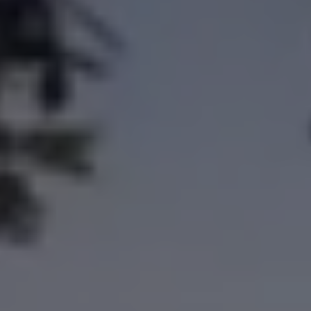
Magazin
Lifestyle
Transport
Familie
Elektromobilität
Volkswagen R
Pannen- und Unfallhilfe
Volkswagen Kundenbetreuung