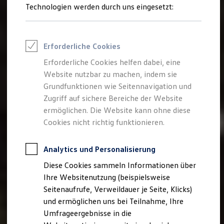
Reifenpakete
Technologien werden durch uns eingesetzt:
Leasing
Leasing-Angebote
Gebrauchtwagen Leasing
Junge Gebrauchtwagen-Leasing
Erforderliche Cookies
Elektroauto Leasing
Kleinwagen-Leasing
Erforderliche Cookies helfen dabei, eine
Leasing ohne Anzahlung
Website nutzbar zu machen, indem sie
Finanzierung
Autokredit mit Schlussrate
Grundfunktionen wie Seitennavigation und
Versicherungen und Garantien
Zugriff auf sichere Bereiche der Website
Kfz-Versicherung
ermöglichen. Die Website kann ohne diese
Restschuldversicherungen
Garantien
Cookies nicht richtig funktionieren.
Wartungsverträge
Geschäftskunden
Professional Class bei Volkswagen
Analytics und Personalisierung
Großkunden
Diese Cookies sammeln Informationen über
Behörden
Direktkunden
Ihre Websitenutzung (beispielsweise
Sonderfahrzeuge
Seitenaufrufe, Verweildauer je Seite, Klicks)
Anpfiff zum Gewinn
und ermöglichen uns bei Teilnahme, Ihre
Elektromobilität
Elektroautos
Umfrageergebnisse in die
ID. Tutorials