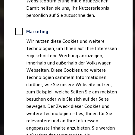
Websiteoptimierung mit einzubeziehen.
Elektrofahrzeugkonzepte
Damit helfen sie uns, Ihr Nutzererlebnis
ID. EVERY1
Reichweite
persönlich auf Sie zuzuschneiden.
Reichweite der ID. Modelle
Reichweite im Winter
Rekuperation
Marketing
Laden
Wir nutzen diese Cookies und weitere
Laden unterwegs
Laden Zuhause
Technologien, um Ihnen auf Ihre Interessen
Ladestationen finden
zugeschnittene Werbung anzuzeigen,
Ladezeitensimulator
innerhalb und außerhalb der Volkswagen
Batterie
Sicherheit
Webseiten. Diese Cookies und weitere
Garantie und Lebensdauer
Technologien sammeln Informationen
Nachhaltigkeit
darüber, wie Sie unsere Webseite nutzen,
Technologie
Kosten und Kauf
zum Beispiel, welche Seiten Sie am meisten
Verbrauchskosten
besuchen oder wie Sie sich auf der Seite
Kaufoptionen
bewegen. Der Zweck dieser Cookies und
E-Auto-Förderung
Software und Konnektivität
weitere Technologien ist es, Ihnen für Sie
Die ID. Software 6
relevantere und an Ihre Interessen
ID. Software Versionen und Updates
angepasste Inhalte anzubieten. Sie werden
Digitale Extras
Schnittstellen zu Ihrem ID.