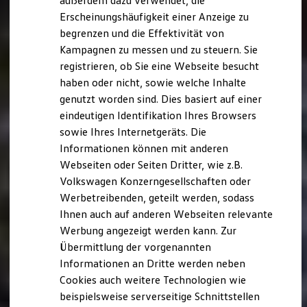
außerdem dazu verwendet, die
Hybridautos
Erscheinungshäufigkeit einer Anzeige zu
Marke und Erlebnis
begrenzen und die Effektivität von
Volkswagen R und R Experience
R-Modelle
Kampagnen zu messen und zu steuern. Sie
R Experience
registrieren, ob Sie eine Webseite besucht
Driving Experience
haben oder nicht, sowie welche Inhalte
Volkswagen entdecken
Werkbesichtigung
genutzt worden sind. Dies basiert auf einer
Factory visit
eindeutigen Identifikation Ihres Browsers
Lifestyle Shop
sowie Ihres Internetgeräts. Die
T-Roc Kollektion
Golf Kollektion
Informationen können mit anderen
ID. Kollektion
Webseiten oder Seiten Dritter, wie z.B.
Volkswagen Kollektion
Volkswagen Konzerngesellschaften oder
R-Kollektion
GTI Kollektion
Werbetreibenden, geteilt werden, sodass
Fußball Drop
Ihnen auch auf anderen Webseiten relevante
we drive football
Werbung angezeigt werden kann. Zur
#wedriveproud
Besitzer und Service
Übermittlung der vorgenannten
myVolkswagen
Informationen an Dritte werden neben
Software Updates
Cookies auch weitere Technologien wie
Service und Ersatzteile
Inspektion und HU/AU
beispielsweise serverseitige Schnittstellen
Reparaturen und Checks