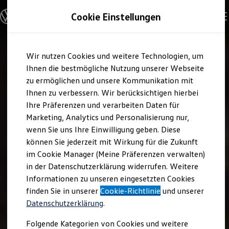
Modelle und Konfigurator
Cookie Einstellungen
Konfigurator
Modelle vergleichen
Konfiguration laden
Zum
Zum
Autosuche
Wir nutzen Cookies und weitere Technologien, um
Hauptinhalt
Footer
Elektroautos
springen
springen
Ihnen die bestmögliche Nutzung unserer Webseite
ENERGY Sondermodelle
Nutzfahrzeuge
zu ermöglichen und unsere Kommunikation mit
SUV und CUV
Ihnen zu verbessern. Wir berücksichtigen hierbei
Familienautos
Ihre Präferenzen und verarbeiten Daten für
Kombis
Kompaktwagen
Marketing, Analytics und Personalisierung nur,
Sportwagen
wenn Sie uns Ihre Einwilligung geben. Diese
Schnell verfügbare Fahrzeuge
Angebote und Produkte
können Sie jederzeit mit Wirkung für die Zukunft
Aktuelle Angebote
im Cookie Manager (Meine Präferenzen verwalten)
E-Auto-Förderung
in der Datenschutzerklärung widerrufen. Weitere
Volkswagen Marktplatz
Informationen zu unseren eingesetzten Cookies
Die ENERGY Sondermodelle
Junge Gebrauchtwagen und Gebrauchtwagen
finden Sie in unserer
Cookie-Richtlinie
und unserer
Volkswagen Zertifizierte Gebrauchtwagen
Datenschutzerklärung
.
Elektromobilität bei Gebrauchtwagen
Zubehör- und Serviceangebote
Folgende Kategorien von Cookies und weitere
Saisonangebote