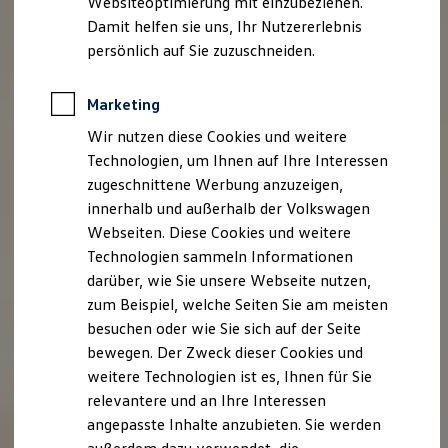
Websiteoptimierung mit einzubeziehen.
Behörden
Damit helfen sie uns, Ihr Nutzererlebnis
Direktkunden
persönlich auf Sie zuzuschneiden.
Sonderfahrzeuge
Anpfiff zum Gewinn
Elektromobilität
Marketing
Elektroautos
ID. Tutorials
Wir nutzen diese Cookies und weitere
Elektrofahrzeugkonzepte
Technologien, um Ihnen auf Ihre Interessen
ID. EVERY1
Reichweite
zugeschnittene Werbung anzuzeigen,
Reichweite der ID. Modelle
innerhalb und außerhalb der Volkswagen
Reichweite im Winter
Webseiten. Diese Cookies und weitere
Rekuperation
Laden
Technologien sammeln Informationen
Laden unterwegs
darüber, wie Sie unsere Webseite nutzen,
Laden Zuhause
zum Beispiel, welche Seiten Sie am meisten
Ladestationen finden
Ladezeitensimulator
besuchen oder wie Sie sich auf der Seite
Batterie
bewegen. Der Zweck dieser Cookies und
Sicherheit
weitere Technologien ist es, Ihnen für Sie
Garantie und Lebensdauer
Nachhaltigkeit
relevantere und an Ihre Interessen
Technologie
angepasste Inhalte anzubieten. Sie werden
Kosten und Kauf