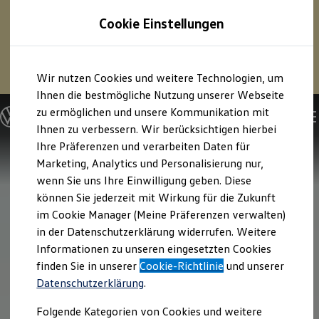
1
Profitieren Sie von bis zu
6.000 €
Cookie Einstellungen
E‑Auto‑Förderung für neue
Volkswagen
ID. oder
Hybridmodelle.
Zum
Zum
Mehr zur
E‑Auto
-Förderung
Wir nutzen Cookies und weitere Technologien, um
Hauptinhalt
Footer
springen
springen
Ihnen die bestmögliche Nutzung unserer Webseite
zu ermöglichen und unsere Kommunikation mit
Modelle und Konfigurator
Konfigurator
Ihnen zu verbessern. Wir berücksichtigen hierbei
Modelle vergleichen
Ihre Präferenzen und verarbeiten Daten für
Konfiguration laden
Marketing, Analytics und Personalisierung nur,
Autosuche
Elektroautos
wenn Sie uns Ihre Einwilligung geben. Diese
ENERGY Sondermodelle
können Sie jederzeit mit Wirkung für die Zukunft
Nutzfahrzeuge
im Cookie Manager (Meine Präferenzen verwalten)
SUV und CUV
Familienautos
in der Datenschutzerklärung widerrufen. Weitere
Kombis
Informationen zu unseren eingesetzten Cookies
Kompaktwagen
finden Sie in unserer
Cookie-Richtlinie
und unserer
Sportwagen
Schnell verfügbare Fahrzeuge
Datenschutzerklärung
.
Angebote und Produkte
Aktuelle Angebote
Folgende Kategorien von Cookies und weitere
E-Auto-Förderung