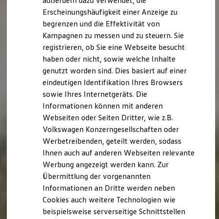
außerdem dazu verwendet, die
Verbrauchskosten
Kaufoptionen
Erscheinungshäufigkeit einer Anzeige zu
E-Auto-Förderung
begrenzen und die Effektivität von
Software und Konnektivität
Kampagnen zu messen und zu steuern. Sie
Die ID. Software 6
ID. Software Versionen und Updates
registrieren, ob Sie eine Webseite besucht
Digitale Extras
haben oder nicht, sowie welche Inhalte
Schnittstellen zu Ihrem ID.
genutzt worden sind. Dies basiert auf einer
Hybridautos
Marke und Erlebnis
eindeutigen Identifikation Ihres Browsers
Volkswagen R und R Experience
sowie Ihres Internetgeräts. Die
R-Modelle
Informationen können mit anderen
R Experience
Driving Experience
Webseiten oder Seiten Dritter, wie z.B.
Volkswagen entdecken
Volkswagen Konzerngesellschaften oder
Werkbesichtigung
Werbetreibenden, geteilt werden, sodass
Factory visit
Lifestyle Shop
Ihnen auch auf anderen Webseiten relevante
T-Roc Kollektion
Werbung angezeigt werden kann. Zur
Golf Kollektion
Übermittlung der vorgenannten
ID. Kollektion
Volkswagen Kollektion
Informationen an Dritte werden neben
R-Kollektion
Cookies auch weitere Technologien wie
GTI Kollektion
beispielsweise serverseitige Schnittstellen
Fußball Drop