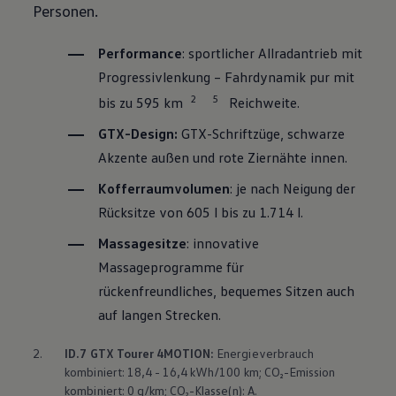
Personen.
Performance
: sportlicher Allradantrieb mit
Progressivlenkung – Fahrdynamik pur mit
2
5
bis zu 595 km
Reichweite.
GTX-Design:
GTX-Schriftzüge, schwarze
Akzente außen und rote Ziernähte innen.
Kofferraumvolumen
: je nach Neigung der
Rücksitze von 605 l bis zu 1.714 l.
Massagesitze
: innovative
Massageprogramme für
rückenfreundliches, bequemes Sitzen auch
auf langen Strecken.
2.
ID.7 GTX Tourer
4MOTION
:
Energieverbrauch
kombiniert: 18,4 - 16,4 kWh/100 km; CO₂-Emission
kombiniert: 0 g/km; CO₂-Klasse(n): A.