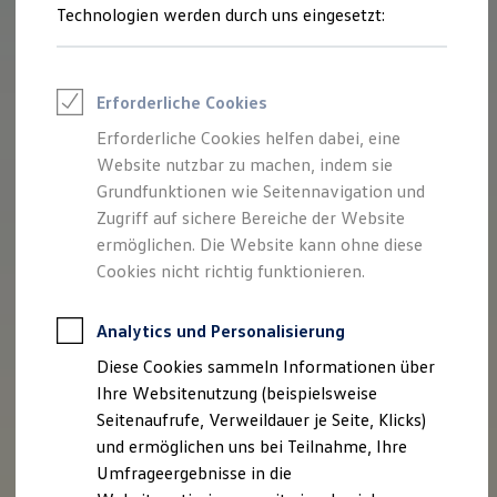
Technologien werden durch uns eingesetzt:
Volkswagen Marktplatz
Die ENERGY Sondermodelle
Junge Gebrauchtwagen und Gebrauchtwagen
Volkswagen Zertifizierte Gebrauchtwagen
Elektromobilität bei Gebrauchtwagen
Erforderliche Cookies
Zubehör- und Serviceangebote
Saisonangebote
Erforderliche Cookies helfen dabei, eine
Reifenpakete
Website nutzbar zu machen, indem sie
Leasing
Grundfunktionen wie Seitennavigation und
Leasing-Angebote
Gebrauchtwagen Leasing
Zugriff auf sichere Bereiche der Website
Junge Gebrauchtwagen-Leasing
ermöglichen. Die Website kann ohne diese
Elektroauto Leasing
Cookies nicht richtig funktionieren.
Kleinwagen-Leasing
Leasing ohne Anzahlung
Finanzierung
Analytics und Personalisierung
Autokredit mit Schlussrate
Versicherungen und Garantien
Diese Cookies sammeln Informationen über
Kfz-Versicherung
Ihre Websitenutzung (beispielsweise
Restschuldversicherungen
Garantien
Seitenaufrufe, Verweildauer je Seite, Klicks)
Wartungsverträge
und ermöglichen uns bei Teilnahme, Ihre
Geschäftskunden
Umfrageergebnisse in die
Professional Class bei Volkswagen
Großkunden