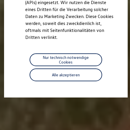
we drive football
(APIs) eingesetzt. Wir nutzen die Dienste
#wedriveproud
eines Dritten für die Verarbeitung solcher
Besitzer und Service
Daten zu Marketing Zwecken. Diese Cookies
myVolkswagen
Software Updates
werden, soweit dies zweckdienlich ist,
Service und Ersatzteile
oftmals mit Seitenfunktionalitäten von
Inspektion und HU/AU
Dritten verlinkt.
Reparaturen und Checks
Motorenöl und Flüssigkeiten
Räder und Reifen
Pannen- und Unfallhilfe
Nur technisch notwendige
Economy Service
Cookies
Volkswagen Teile
Zubehör
Modellspezifisches Zubehör
Alle akzeptieren
Schutz und Pflege
Transport
Entertainment und Elektronik
Individualisieren
Wallbox und Ladekabel
Digitale Extras
Dienste für Ihr Modell finden
Volkswagen Apps, Login und Shop
Handy und Fahrzeug verbinden
Updates für Software, Karten und Radio