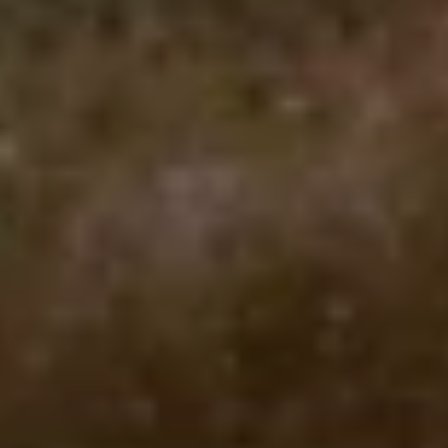
Über Ihr Auto
Vorgängermodelle
Kundeninformationen
Volkswagen Kundenbetreuung
Warn- und Kontrollleuchten
Assistenzsysteme
Digitale Betriebsanleitung
Live Beratung
Magazin
Lifestyle
Transport
Familie
Elektromobilität
Volkswagen R
Pannen- und Unfallhilfe
Volkswagen Kundenbetreuung