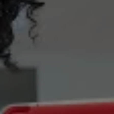
Magazin
Lifestyle
Transport
Familie
Elektromobilität
Volkswagen R
Pannen- und Unfallhilfe
Volkswagen Kundenbetreuung