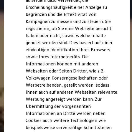
außerdem dazu verwendet, die
Hybridautos
Erscheinungshäufigkeit einer Anzeige zu
Marke und Erlebnis
begrenzen und die Effektivität von
Volkswagen R und R Experience
R-Modelle
Kampagnen zu messen und zu steuern. Sie
R Experience
registrieren, ob Sie eine Webseite besucht
Driving Experience
haben oder nicht, sowie welche Inhalte
Volkswagen entdecken
Werkbesichtigung
genutzt worden sind. Dies basiert auf einer
Factory visit
eindeutigen Identifikation Ihres Browsers
Lifestyle Shop
sowie Ihres Internetgeräts. Die
T-Roc Kollektion
Golf Kollektion
Informationen können mit anderen
ID. Kollektion
Webseiten oder Seiten Dritter, wie z.B.
Volkswagen Kollektion
Volkswagen Konzerngesellschaften oder
R-Kollektion
GTI Kollektion
Werbetreibenden, geteilt werden, sodass
Fußball Drop
Ihnen auch auf anderen Webseiten relevante
we drive football
Werbung angezeigt werden kann. Zur
#wedriveproud
Besitzer und Service
Übermittlung der vorgenannten
myVolkswagen
Informationen an Dritte werden neben
Software Updates
Cookies auch weitere Technologien wie
Service und Ersatzteile
Inspektion und HU/AU
beispielsweise serverseitige Schnittstellen
Reparaturen und Checks