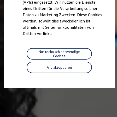
(APIs) eingesetzt. Wir nutzen die Dienste
Motorenöl und Flüssigkeiten
eines Dritten für die Verarbeitung solcher
Räder und Reifen
Pannen- und Unfallhilfe
Daten zu Marketing Zwecken. Diese Cookies
Economy Service
werden, soweit dies zweckdienlich ist,
Volkswagen Teile
oftmals mit Seitenfunktionalitäten von
Zubehör
Modellspezifisches Zubehör
Dritten verlinkt.
Schutz und Pflege
Transport
Entertainment und Elektronik
Individualisieren
Nur technisch notwendige
Wallbox und Ladekabel
Cookies
Digitale Extras
Dienste für Ihr Modell finden
Alle akzeptieren
Volkswagen Apps, Login und Shop
Handy und Fahrzeug verbinden
Updates für Software, Karten und Radio
Über Ihr Auto
Vorgängermodelle
Kundeninformationen
Volkswagen Kundenbetreuung
Warn- und Kontrollleuchten
Assistenzsysteme
Digitale Betriebsanleitung
Live Beratung