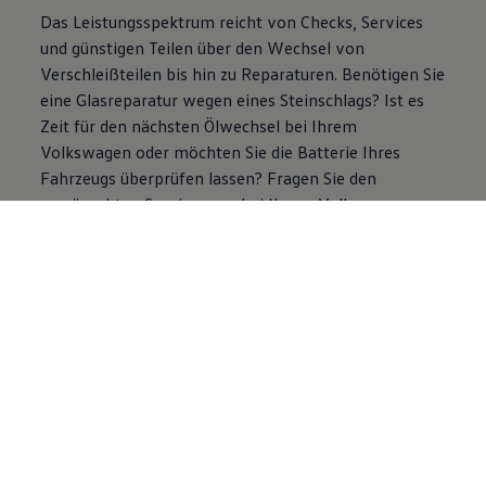
Das Leistungsspektrum reicht von Checks, Services
und günstigen Teilen über den Wechsel von
Verschleißteilen bis hin zu Reparaturen. Benötigen Sie
eine Glasreparatur wegen eines Steinschlags? Ist es
Zeit für den nächsten Ölwechsel bei Ihrem
Volkswagen
oder möchten Sie die Batterie Ihres
Fahrzeugs überprüfen lassen? Fragen Sie den
gewünschten
Service
gern bei Ihrem
Volkswagen
Partner an.
Economy
Service
anfragen
Folgende Services gibt es auch in der
Economy-Variante:
Glasreparatur
Service
Bremsen
Service
Licht
Service
/Lichttest