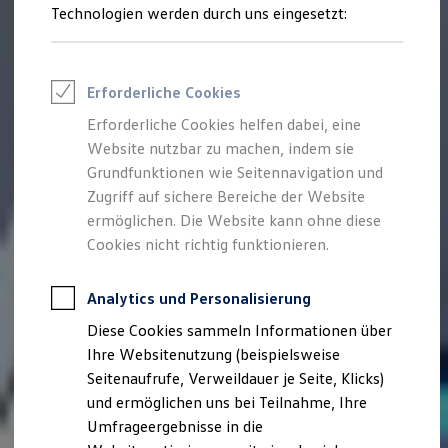
Reifenpakete
Technologien werden durch uns eingesetzt:
Leasing
Leasing-Angebote
Gebrauchtwagen Leasing
Junge Gebrauchtwagen-Leasing
Erforderliche Cookies
Elektroauto Leasing
Kleinwagen-Leasing
Erforderliche Cookies helfen dabei, eine
Leasing ohne Anzahlung
Website nutzbar zu machen, indem sie
Finanzierung
Autokredit mit Schlussrate
Grundfunktionen wie Seitennavigation und
Versicherungen und Garantien
Zugriff auf sichere Bereiche der Website
Kfz-Versicherung
ermöglichen. Die Website kann ohne diese
Restschuldversicherungen
Garantien
Cookies nicht richtig funktionieren.
Wartungsverträge
Geschäftskunden
Professional Class bei Volkswagen
Analytics und Personalisierung
Großkunden
Diese Cookies sammeln Informationen über
Behörden
Direktkunden
Ihre Websitenutzung (beispielsweise
Sonderfahrzeuge
Seitenaufrufe, Verweildauer je Seite, Klicks)
Anpfiff zum Gewinn
und ermöglichen uns bei Teilnahme, Ihre
Elektromobilität
Elektroautos
Umfrageergebnisse in die
ID. Tutorials