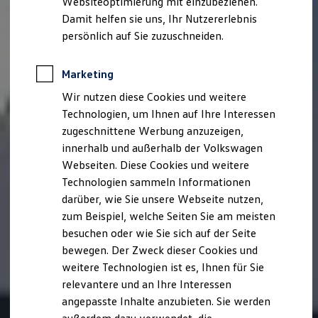
Websiteoptimierung mit einzubeziehen.
Elektrofahrzeugkonzepte
Damit helfen sie uns, Ihr Nutzererlebnis
ID. EVERY1
Reichweite
persönlich auf Sie zuzuschneiden.
Reichweite der ID. Modelle
Reichweite im Winter
Rekuperation
Marketing
Laden
Wir nutzen diese Cookies und weitere
Laden unterwegs
Laden Zuhause
Technologien, um Ihnen auf Ihre Interessen
Ladestationen finden
zugeschnittene Werbung anzuzeigen,
Ladezeitensimulator
innerhalb und außerhalb der Volkswagen
Batterie
Sicherheit
Webseiten. Diese Cookies und weitere
Garantie und Lebensdauer
Technologien sammeln Informationen
Nachhaltigkeit
darüber, wie Sie unsere Webseite nutzen,
Technologie
Kosten und Kauf
zum Beispiel, welche Seiten Sie am meisten
Verbrauchskosten
besuchen oder wie Sie sich auf der Seite
Kaufoptionen
bewegen. Der Zweck dieser Cookies und
E-Auto-Förderung
Software und Konnektivität
weitere Technologien ist es, Ihnen für Sie
Die ID. Software 6
relevantere und an Ihre Interessen
ID. Software Versionen und Updates
angepasste Inhalte anzubieten. Sie werden
Digitale Extras
Schnittstellen zu Ihrem ID.