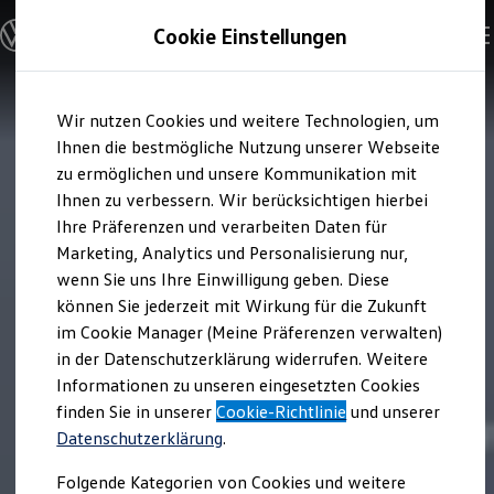
Modelle und Konfigurator
Cookie Einstellungen
Konfigurator
Modelle vergleichen
Konfiguration laden
Zum
Zum
Autosuche
Wir nutzen Cookies und weitere Technologien, um
Hauptinhalt
Footer
Elektroautos
springen
springen
Ihnen die bestmögliche Nutzung unserer Webseite
ENERGY Sondermodelle
Nutzfahrzeuge
zu ermöglichen und unsere Kommunikation mit
SUV und CUV
Ihnen zu verbessern. Wir berücksichtigen hierbei
Familienautos
Ihre Präferenzen und verarbeiten Daten für
Kombis
Kompaktwagen
Marketing, Analytics und Personalisierung nur,
Sportwagen
wenn Sie uns Ihre Einwilligung geben. Diese
Schnell verfügbare Fahrzeuge
Angebote und Produkte
können Sie jederzeit mit Wirkung für die Zukunft
Aktuelle Angebote
im Cookie Manager (Meine Präferenzen verwalten)
E-Auto-Förderung
in der Datenschutzerklärung widerrufen. Weitere
Volkswagen Marktplatz
Informationen zu unseren eingesetzten Cookies
Die ENERGY Sondermodelle
Junge Gebrauchtwagen und Gebrauchtwagen
finden Sie in unserer
Cookie-Richtlinie
und unserer
Volkswagen Zertifizierte Gebrauchtwagen
Datenschutzerklärung
.
Elektromobilität bei Gebrauchtwagen
Zubehör- und Serviceangebote
Folgende Kategorien von Cookies und weitere
Saisonangebote