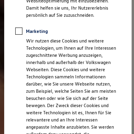
Websiteoptimierung mit einzubeziehen.
Elektrofahrzeugkonzepte
Damit helfen sie uns, Ihr Nutzererlebnis
ID. EVERY1
Reichweite
persönlich auf Sie zuzuschneiden.
Reichweite der ID. Modelle
Reichweite im Winter
Rekuperation
Marketing
Laden
Wir nutzen diese Cookies und weitere
Laden unterwegs
Laden Zuhause
Technologien, um Ihnen auf Ihre Interessen
Ladestationen finden
zugeschnittene Werbung anzuzeigen,
Ladezeitensimulator
innerhalb und außerhalb der Volkswagen
Batterie
Sicherheit
Webseiten. Diese Cookies und weitere
Garantie und Lebensdauer
Technologien sammeln Informationen
Nachhaltigkeit
darüber, wie Sie unsere Webseite nutzen,
Technologie
Kosten und Kauf
zum Beispiel, welche Seiten Sie am meisten
Verbrauchskosten
besuchen oder wie Sie sich auf der Seite
Kaufoptionen
bewegen. Der Zweck dieser Cookies und
E-Auto-Förderung
Software und Konnektivität
weitere Technologien ist es, Ihnen für Sie
Die ID. Software 6
relevantere und an Ihre Interessen
ID. Software Versionen und Updates
angepasste Inhalte anzubieten. Sie werden
Digitale Extras
Schnittstellen zu Ihrem ID.