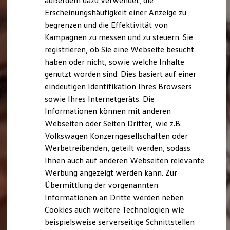
außerdem dazu verwendet, die
Hybridautos
Erscheinungshäufigkeit einer Anzeige zu
Marke und Erlebnis
begrenzen und die Effektivität von
Volkswagen R und R Experience
R-Modelle
Kampagnen zu messen und zu steuern. Sie
R Experience
registrieren, ob Sie eine Webseite besucht
Driving Experience
haben oder nicht, sowie welche Inhalte
Volkswagen entdecken
Werkbesichtigung
genutzt worden sind. Dies basiert auf einer
Factory visit
eindeutigen Identifikation Ihres Browsers
Lifestyle Shop
sowie Ihres Internetgeräts. Die
T-Roc Kollektion
Golf Kollektion
Informationen können mit anderen
ID. Kollektion
Webseiten oder Seiten Dritter, wie z.B.
Volkswagen Kollektion
Volkswagen Konzerngesellschaften oder
R-Kollektion
GTI Kollektion
Werbetreibenden, geteilt werden, sodass
Fußball Drop
Ihnen auch auf anderen Webseiten relevante
we drive football
Werbung angezeigt werden kann. Zur
#wedriveproud
Besitzer und Service
Übermittlung der vorgenannten
myVolkswagen
Informationen an Dritte werden neben
Software Updates
Cookies auch weitere Technologien wie
Service und Ersatzteile
Inspektion und HU/AU
beispielsweise serverseitige Schnittstellen
Reparaturen und Checks