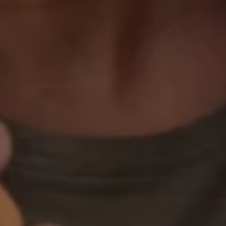
Magazin
Lifestyle
Transport
Familie
Elektromobilität
Volkswagen R
Pannen- und Unfallhilfe
Volkswagen Kundenbetreuung