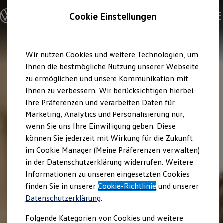
Modelle und Konfigurator
Cookie Einstellungen
Konfigurator
Modelle vergleichen
Konfiguration laden
Zum
Zum
Autosuche
Wir nutzen Cookies und weitere Technologien, um
Hauptinhalt
Footer
Elektroautos
springen
springen
Ihnen die bestmögliche Nutzung unserer Webseite
ENERGY Sondermodelle
Nutzfahrzeuge
zu ermöglichen und unsere Kommunikation mit
SUV und CUV
Ihnen zu verbessern. Wir berücksichtigen hierbei
Familienautos
Ihre Präferenzen und verarbeiten Daten für
Kombis
Kompaktwagen
Marketing, Analytics und Personalisierung nur,
Sportwagen
wenn Sie uns Ihre Einwilligung geben. Diese
Schnell verfügbare Fahrzeuge
Angebote und Produkte
können Sie jederzeit mit Wirkung für die Zukunft
Aktuelle Angebote
im Cookie Manager (Meine Präferenzen verwalten)
E-Auto-Förderung
in der Datenschutzerklärung widerrufen. Weitere
Volkswagen Marktplatz
Informationen zu unseren eingesetzten Cookies
Die ENERGY Sondermodelle
Junge Gebrauchtwagen und Gebrauchtwagen
finden Sie in unserer
Cookie-Richtlinie
und unserer
Volkswagen Zertifizierte Gebrauchtwagen
Datenschutzerklärung
.
Elektromobilität bei Gebrauchtwagen
Zubehör- und Serviceangebote
Folgende Kategorien von Cookies und weitere
Saisonangebote