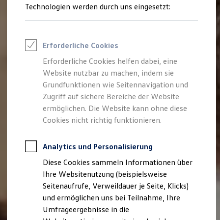
Reifenpakete
Technologien werden durch uns eingesetzt:
Leasing
Leasing-Angebote
Gebrauchtwagen Leasing
Junge Gebrauchtwagen-Leasing
Erforderliche Cookies
Elektroauto Leasing
Kleinwagen-Leasing
Erforderliche Cookies helfen dabei, eine
Leasing ohne Anzahlung
Website nutzbar zu machen, indem sie
Finanzierung
Autokredit mit Schlussrate
Grundfunktionen wie Seitennavigation und
Versicherungen und Garantien
Zugriff auf sichere Bereiche der Website
Kfz-Versicherung
ermöglichen. Die Website kann ohne diese
Restschuldversicherungen
Garantien
Cookies nicht richtig funktionieren.
Wartungsverträge
Geschäftskunden
Professional Class bei Volkswagen
Analytics und Personalisierung
Großkunden
Diese Cookies sammeln Informationen über
Behörden
Direktkunden
Ihre Websitenutzung (beispielsweise
Sonderfahrzeuge
Seitenaufrufe, Verweildauer je Seite, Klicks)
Anpfiff zum Gewinn
und ermöglichen uns bei Teilnahme, Ihre
Elektromobilität
Elektroautos
Umfrageergebnisse in die
ID. Tutorials