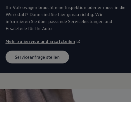
Ihr
Volkswagen
braucht eine Inspektion oder er muss in die
Werkstatt? Dann sind Sie hier genau richtig. Wir
informieren Sie über passende Serviceleistungen und
Ersatzteile für Ihr Auto.
Mehr zu
Service
und Ersatzteilen
Serviceanfrage stellen