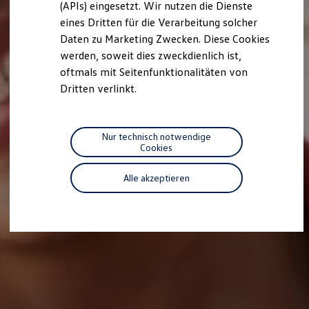
(APIs) eingesetzt. Wir nutzen die Dienste
Motorenöl und Flüssigkeiten
eines Dritten für die Verarbeitung solcher
Räder und Reifen
Pannen- und Unfallhilfe
Daten zu Marketing Zwecken. Diese Cookies
Economy Service
werden, soweit dies zweckdienlich ist,
Volkswagen Teile
oftmals mit Seitenfunktionalitäten von
Zubehör
Modellspezifisches Zubehör
Dritten verlinkt.
Schutz und Pflege
Transport
Entertainment und Elektronik
Individualisieren
Nur technisch notwendige
Wallbox und Ladekabel
Cookies
Digitale Extras
Dienste für Ihr Modell finden
Alle akzeptieren
Volkswagen Apps, Login und Shop
Handy und Fahrzeug verbinden
Updates für Software, Karten und Radio
Über Ihr Auto
Vorgängermodelle
Kundeninformationen
Volkswagen Kundenbetreuung
Warn- und Kontrollleuchten
Assistenzsysteme
Digitale Betriebsanleitung
Live Beratung