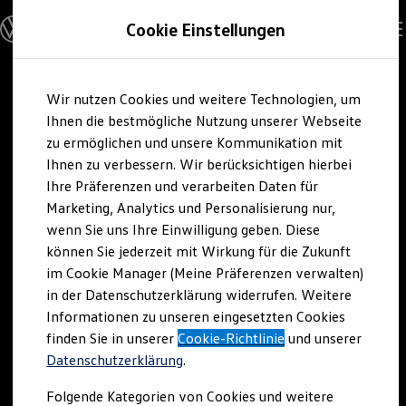
Modelle und Konfigurator
Cookie Einstellungen
Konfigurator
Modelle vergleichen
Konfiguration laden
Zum
Zum
Autosuche
Wir nutzen Cookies und weitere Technologien, um
Hauptinhalt
Footer
Elektroautos
springen
springen
Ihnen die bestmögliche Nutzung unserer Webseite
ENERGY Sondermodelle
Nutzfahrzeuge
zu ermöglichen und unsere Kommunikation mit
SUV und CUV
Ihnen zu verbessern. Wir berücksichtigen hierbei
Familienautos
Ihre Präferenzen und verarbeiten Daten für
Kombis
Kompaktwagen
Marketing, Analytics und Personalisierung nur,
Sportwagen
wenn Sie uns Ihre Einwilligung geben. Diese
Schnell verfügbare Fahrzeuge
Angebote und Produkte
können Sie jederzeit mit Wirkung für die Zukunft
Aktuelle Angebote
im Cookie Manager (Meine Präferenzen verwalten)
E-Auto-Förderung
in der Datenschutzerklärung widerrufen. Weitere
Volkswagen Marktplatz
Informationen zu unseren eingesetzten Cookies
Die ENERGY Sondermodelle
Junge Gebrauchtwagen und Gebrauchtwagen
finden Sie in unserer
Cookie-Richtlinie
und unserer
Volkswagen Zertifizierte Gebrauchtwagen
Datenschutzerklärung
.
Elektromobilität bei Gebrauchtwagen
Zubehör- und Serviceangebote
Folgende Kategorien von Cookies und weitere
Saisonangebote