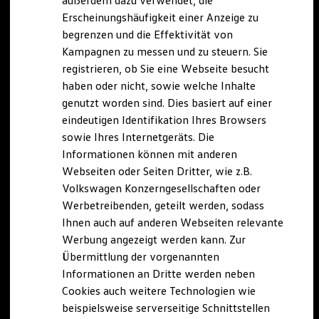
außerdem dazu verwendet, die
Hybridautos
Erscheinungshäufigkeit einer Anzeige zu
Marke und Erlebnis
begrenzen und die Effektivität von
Volkswagen R und R Experience
R-Modelle
Kampagnen zu messen und zu steuern. Sie
R Experience
registrieren, ob Sie eine Webseite besucht
Driving Experience
haben oder nicht, sowie welche Inhalte
Volkswagen entdecken
Werkbesichtigung
genutzt worden sind. Dies basiert auf einer
Factory visit
eindeutigen Identifikation Ihres Browsers
Lifestyle Shop
sowie Ihres Internetgeräts. Die
T-Roc Kollektion
Golf Kollektion
Informationen können mit anderen
ID. Kollektion
Webseiten oder Seiten Dritter, wie z.B.
Volkswagen Kollektion
Volkswagen Konzerngesellschaften oder
R-Kollektion
GTI Kollektion
Werbetreibenden, geteilt werden, sodass
Fußball Drop
Ihnen auch auf anderen Webseiten relevante
we drive football
Werbung angezeigt werden kann. Zur
#wedriveproud
Besitzer und Service
Übermittlung der vorgenannten
myVolkswagen
Informationen an Dritte werden neben
Software Updates
Cookies auch weitere Technologien wie
Service und Ersatzteile
Inspektion und HU/AU
beispielsweise serverseitige Schnittstellen
Reparaturen und Checks