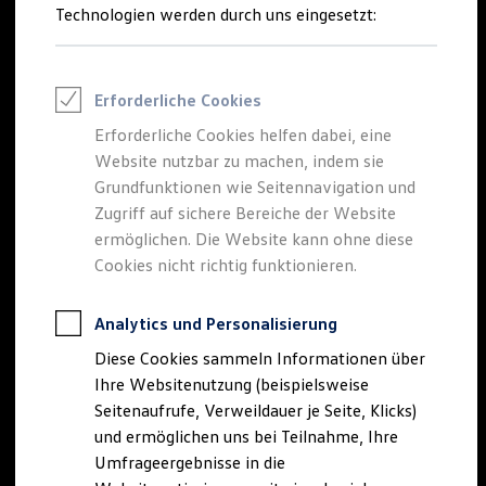
Reifenpakete
Technologien werden durch uns eingesetzt:
Leasing
Leasing-Angebote
Gebrauchtwagen Leasing
Junge Gebrauchtwagen-Leasing
Erforderliche Cookies
Elektroauto Leasing
Kleinwagen-Leasing
Erforderliche Cookies helfen dabei, eine
Leasing ohne Anzahlung
Website nutzbar zu machen, indem sie
Finanzierung
Autokredit mit Schlussrate
Grundfunktionen wie Seitennavigation und
Versicherungen und Garantien
Zugriff auf sichere Bereiche der Website
Kfz-Versicherung
ermöglichen. Die Website kann ohne diese
Restschuldversicherungen
Garantien
Cookies nicht richtig funktionieren.
Wartungsverträge
Geschäftskunden
Professional Class bei Volkswagen
Analytics und Personalisierung
Großkunden
Diese Cookies sammeln Informationen über
Behörden
Direktkunden
Ihre Websitenutzung (beispielsweise
Sonderfahrzeuge
Seitenaufrufe, Verweildauer je Seite, Klicks)
Anpfiff zum Gewinn
und ermöglichen uns bei Teilnahme, Ihre
Elektromobilität
Elektroautos
Umfrageergebnisse in die
ID. Tutorials