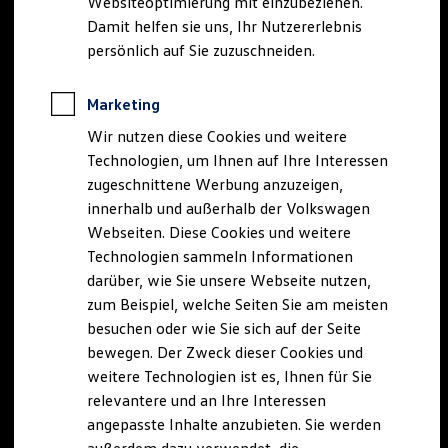
Websiteoptimierung mit einzubeziehen.
Elektrofahrzeugkonzepte
Damit helfen sie uns, Ihr Nutzererlebnis
ID. EVERY1
Reichweite
persönlich auf Sie zuzuschneiden.
Reichweite der ID. Modelle
Reichweite im Winter
Rekuperation
Marketing
Laden
Wir nutzen diese Cookies und weitere
Laden unterwegs
Laden Zuhause
Technologien, um Ihnen auf Ihre Interessen
Ladestationen finden
zugeschnittene Werbung anzuzeigen,
Ladezeitensimulator
innerhalb und außerhalb der Volkswagen
Batterie
Sicherheit
Webseiten. Diese Cookies und weitere
Garantie und Lebensdauer
Technologien sammeln Informationen
Nachhaltigkeit
darüber, wie Sie unsere Webseite nutzen,
Technologie
Kosten und Kauf
zum Beispiel, welche Seiten Sie am meisten
Verbrauchskosten
besuchen oder wie Sie sich auf der Seite
Kaufoptionen
bewegen. Der Zweck dieser Cookies und
E-Auto-Förderung
Software und Konnektivität
weitere Technologien ist es, Ihnen für Sie
Die ID. Software 6
relevantere und an Ihre Interessen
ID. Software Versionen und Updates
angepasste Inhalte anzubieten. Sie werden
Digitale Extras
Schnittstellen zu Ihrem ID.