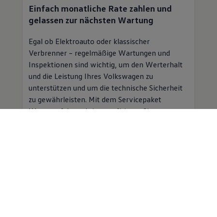
Einfach monatliche Rate zahlen und
gelassen zur nächsten Wartung
Egal ob Elektroauto oder klassischer
Verbrenner – regelmäßige Wartungen und
Inspektionen sind wichtig, um den Werterhalt
und die Leistung Ihres
Volkswagen
zu
unterstützen und um die technische Sicherheit
zu gewährleisten. Mit dem Servicepaket
Wartung & Inspektion profitieren Sie von
folgenden Vorteilen:
Planbare Kosten für Inspektion und
Wartung für einen monatlichen
Beitrag
Professioneller
Service
in einer
Volkswagen
Vertragswerkstatt
Mobilitätsgarantie