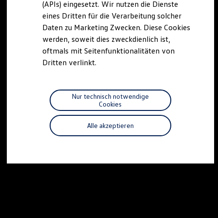
(APIs) eingesetzt. Wir nutzen die Dienste
Motorenöl und Flüssigkeiten
eines Dritten für die Verarbeitung solcher
Räder und Reifen
Pannen- und Unfallhilfe
Daten zu Marketing Zwecken. Diese Cookies
Economy Service
werden, soweit dies zweckdienlich ist,
Volkswagen Teile
oftmals mit Seitenfunktionalitäten von
Zubehör
Modellspezifisches Zubehör
Dritten verlinkt.
Schutz und Pflege
Transport
Entertainment und Elektronik
Individualisieren
Nur technisch notwendige
Wallbox und Ladekabel
Cookies
Digitale Extras
Dienste für Ihr Modell finden
Alle akzeptieren
Volkswagen Apps, Login und Shop
Handy und Fahrzeug verbinden
Updates für Software, Karten und Radio
Über Ihr Auto
Vorgängermodelle
Kundeninformationen
Volkswagen Kundenbetreuung
Warn- und Kontrollleuchten
Assistenzsysteme
Digitale Betriebsanleitung
Live Beratung