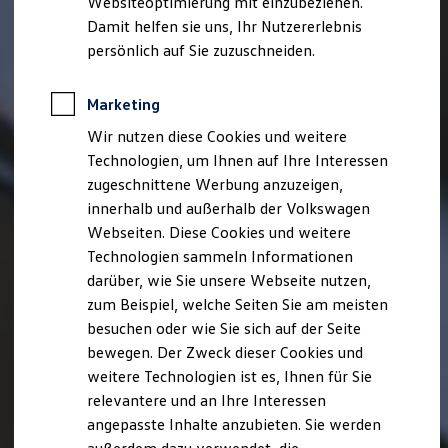
Websiteoptimierung mit einzubeziehen.
Elektrofahrzeugkonzepte
Damit helfen sie uns, Ihr Nutzererlebnis
ID. EVERY1
Reichweite
persönlich auf Sie zuzuschneiden.
Reichweite der ID. Modelle
Reichweite im Winter
Rekuperation
Marketing
Laden
Wir nutzen diese Cookies und weitere
Laden unterwegs
Laden Zuhause
Technologien, um Ihnen auf Ihre Interessen
Ladestationen finden
zugeschnittene Werbung anzuzeigen,
Ladezeitensimulator
innerhalb und außerhalb der Volkswagen
Batterie
Sicherheit
Webseiten. Diese Cookies und weitere
Garantie und Lebensdauer
Technologien sammeln Informationen
Nachhaltigkeit
darüber, wie Sie unsere Webseite nutzen,
Technologie
Kosten und Kauf
zum Beispiel, welche Seiten Sie am meisten
Verbrauchskosten
besuchen oder wie Sie sich auf der Seite
Kaufoptionen
bewegen. Der Zweck dieser Cookies und
E-Auto-Förderung
Software und Konnektivität
weitere Technologien ist es, Ihnen für Sie
Die ID. Software 6
relevantere und an Ihre Interessen
ID. Software Versionen und Updates
angepasste Inhalte anzubieten. Sie werden
Digitale Extras
Schnittstellen zu Ihrem ID.