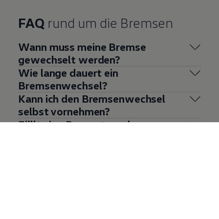
FAQ
rund um die Bremsen
Wann muss meine Bremse
gewechselt werden?
Wie lange dauert ein
Bremsenwechsel?
Kann ich den Bremsenwechsel
selbst vornehmen?
Fällt eine Reparatur oder
Bremsenwechsel unter die
gesetzliche Gewährleistung?
Mehr anzeigen (6)