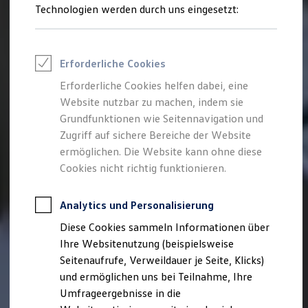
Reifenpakete
Technologien werden durch uns eingesetzt:
Leasing
Leasing-Angebote
Gebrauchtwagen Leasing
Junge Gebrauchtwagen-Leasing
Erforderliche Cookies
Elektroauto Leasing
Kleinwagen-Leasing
Erforderliche Cookies helfen dabei, eine
Leasing ohne Anzahlung
Website nutzbar zu machen, indem sie
Finanzierung
Autokredit mit Schlussrate
Grundfunktionen wie Seitennavigation und
Versicherungen und Garantien
Zugriff auf sichere Bereiche der Website
Kfz-Versicherung
ermöglichen. Die Website kann ohne diese
Restschuldversicherungen
Garantien
Cookies nicht richtig funktionieren.
Wartungsverträge
Geschäftskunden
Professional Class bei Volkswagen
Analytics und Personalisierung
Großkunden
Diese Cookies sammeln Informationen über
Behörden
Direktkunden
Ihre Websitenutzung (beispielsweise
Sonderfahrzeuge
Seitenaufrufe, Verweildauer je Seite, Klicks)
Anpfiff zum Gewinn
und ermöglichen uns bei Teilnahme, Ihre
Elektromobilität
Elektroautos
Umfrageergebnisse in die
ID. Tutorials