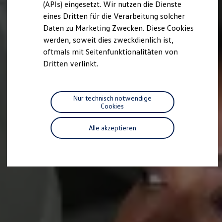
(APIs) eingesetzt. Wir nutzen die Dienste
Motorenöl und Flüssigkeiten
eines Dritten für die Verarbeitung solcher
Räder und Reifen
Pannen- und Unfallhilfe
Daten zu Marketing Zwecken. Diese Cookies
Economy Service
werden, soweit dies zweckdienlich ist,
Volkswagen Teile
oftmals mit Seitenfunktionalitäten von
Zubehör
Modellspezifisches Zubehör
Dritten verlinkt.
Schutz und Pflege
Transport
Entertainment und Elektronik
Individualisieren
Nur technisch notwendige
Wallbox und Ladekabel
Cookies
Digitale Extras
Dienste für Ihr Modell finden
Alle akzeptieren
Volkswagen Apps, Login und Shop
Handy und Fahrzeug verbinden
Updates für Software, Karten und Radio
Über Ihr Auto
Vorgängermodelle
Kundeninformationen
Volkswagen Kundenbetreuung
Warn- und Kontrollleuchten
Assistenzsysteme
Digitale Betriebsanleitung
Live Beratung