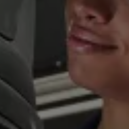
Magazin
Lifestyle
Transport
Familie
Elektromobilität
Volkswagen R
Pannen- und Unfallhilfe
Volkswagen Kundenbetreuung