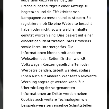
außerdem dazu verwendet, die
Hybridautos
Erscheinungshäufigkeit einer Anzeige zu
Marke und Erlebnis
begrenzen und die Effektivität von
Volkswagen R und R Experience
R-Modelle
Kampagnen zu messen und zu steuern. Sie
R Experience
registrieren, ob Sie eine Webseite besucht
Driving Experience
haben oder nicht, sowie welche Inhalte
Volkswagen entdecken
Werkbesichtigung
genutzt worden sind. Dies basiert auf einer
Factory visit
eindeutigen Identifikation Ihres Browsers
Lifestyle Shop
sowie Ihres Internetgeräts. Die
T-Roc Kollektion
Golf Kollektion
Informationen können mit anderen
ID. Kollektion
Webseiten oder Seiten Dritter, wie z.B.
Volkswagen Kollektion
Volkswagen Konzerngesellschaften oder
R-Kollektion
GTI Kollektion
Werbetreibenden, geteilt werden, sodass
Fußball Drop
Ihnen auch auf anderen Webseiten relevante
we drive football
Werbung angezeigt werden kann. Zur
#wedriveproud
Besitzer und Service
Übermittlung der vorgenannten
myVolkswagen
Informationen an Dritte werden neben
Software Updates
Cookies auch weitere Technologien wie
Service und Ersatzteile
Inspektion und HU/AU
beispielsweise serverseitige Schnittstellen
Reparaturen und Checks