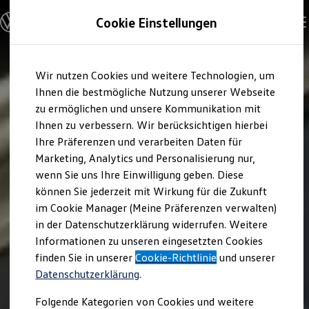
Modelle und Konfigurator
Cookie Einstellungen
Konfigurator
Modelle vergleichen
Konfiguration laden
Zum
Zum
Autosuche
Wir nutzen Cookies und weitere Technologien, um
Hauptinhalt
Footer
Elektroautos
springen
springen
Ihnen die bestmögliche Nutzung unserer Webseite
ENERGY Sondermodelle
Nutzfahrzeuge
zu ermöglichen und unsere Kommunikation mit
SUV und CUV
Ihnen zu verbessern. Wir berücksichtigen hierbei
Familienautos
Ihre Präferenzen und verarbeiten Daten für
Kombis
Kompaktwagen
Marketing, Analytics und Personalisierung nur,
Sportwagen
wenn Sie uns Ihre Einwilligung geben. Diese
Schnell verfügbare Fahrzeuge
Angebote und Produkte
können Sie jederzeit mit Wirkung für die Zukunft
Aktuelle Angebote
im Cookie Manager (Meine Präferenzen verwalten)
E-Auto-Förderung
in der Datenschutzerklärung widerrufen. Weitere
Volkswagen Marktplatz
Informationen zu unseren eingesetzten Cookies
Die ENERGY Sondermodelle
Junge Gebrauchtwagen und Gebrauchtwagen
finden Sie in unserer
Cookie-Richtlinie
und unserer
Volkswagen Zertifizierte Gebrauchtwagen
Datenschutzerklärung
.
Elektromobilität bei Gebrauchtwagen
Zubehör- und Serviceangebote
Folgende Kategorien von Cookies und weitere
Saisonangebote