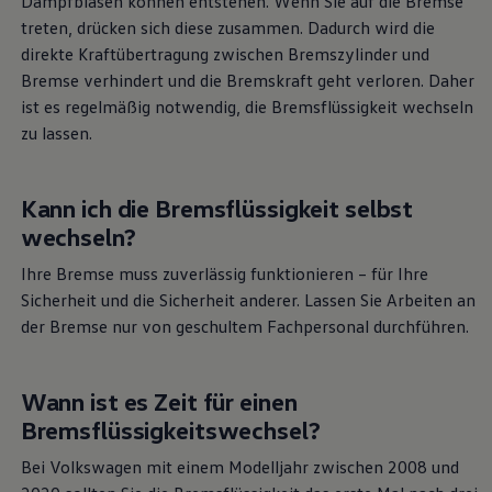
Dampfblasen können entstehen. Wenn Sie auf die Bremse
Magazin
treten, drücken sich diese zusammen. Dadurch wird die
Lifestyle
direkte Kraftübertragung zwischen Bremszylinder und
Transport
Familie
Bremse verhindert und die Bremskraft geht verloren. Daher
Elektromobilität
ist es regelmäßig notwendig, die Bremsflüssigkeit wechseln
Volkswagen R
zu lassen.
Pannen- und Unfallhilfe
Volkswagen Kundenbetreuung
Kann ich die Bremsflüssigkeit selbst
wechseln?
Ihre Bremse muss zuverlässig funktionieren – für Ihre
Sicherheit und die Sicherheit anderer. Lassen Sie Arbeiten an
der Bremse nur von geschultem Fachpersonal durchführen.
Wann ist es Zeit für einen
Bremsflüssigkeitswechsel?
Bei
Volkswagen
mit einem Modelljahr zwischen 2008 und