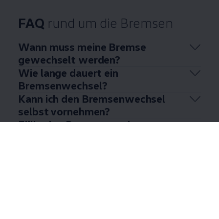
FAQ
rund um die Bremsen
Wann muss meine Bremse
gewechselt werden?
Wie lange dauert ein
Bremsenwechsel?
Kann ich den Bremsenwechsel
selbst vornehmen?
Fällt eine Reparatur oder
Bremsenwechsel unter die
gesetzliche Gewährleistung?
Mehr anzeigen (6)