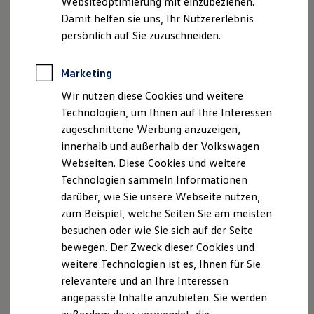
Websiteoptimierung mit einzubeziehen.
Elektrofahrzeugkonzepte
Damit helfen sie uns, Ihr Nutzererlebnis
ID. EVERY1
Reichweite
persönlich auf Sie zuzuschneiden.
Reichweite der ID. Modelle
Reichweite im Winter
Rekuperation
Marketing
Laden
Wir nutzen diese Cookies und weitere
Laden unterwegs
Laden Zuhause
Technologien, um Ihnen auf Ihre Interessen
Ladestationen finden
zugeschnittene Werbung anzuzeigen,
Ladezeitensimulator
innerhalb und außerhalb der Volkswagen
Batterie
Sicherheit
Webseiten. Diese Cookies und weitere
Garantie und Lebensdauer
Technologien sammeln Informationen
Nachhaltigkeit
darüber, wie Sie unsere Webseite nutzen,
Technologie
Kosten und Kauf
zum Beispiel, welche Seiten Sie am meisten
Verbrauchskosten
besuchen oder wie Sie sich auf der Seite
Kaufoptionen
bewegen. Der Zweck dieser Cookies und
E-Auto-Förderung
, 1 von 2
, 2 von 2
Software und Konnektivität
weitere Technologien ist es, Ihnen für Sie
Die ID. Software 6
relevantere und an Ihre Interessen
ID. Software Versionen und Updates
angepasste Inhalte anzubieten. Sie werden
Digitale Extras
Schnittstellen zu Ihrem ID.