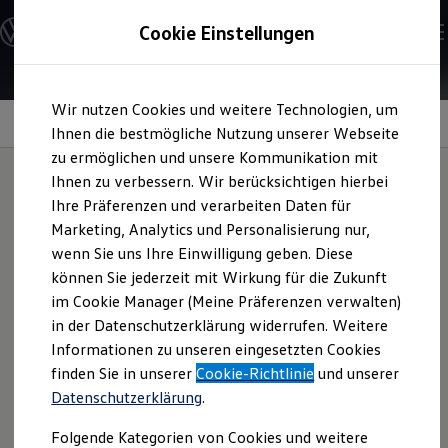
Modelle und Konfigurator
Cookie Einstellungen
Konfigurator
Modelle vergleichen
Konfiguration laden
Zum
Zum
Autosuche
Wir nutzen Cookies und weitere Technologien, um
Hauptinhalt
Footer
Elektroautos
springen
springen
Information
Ihnen die bestmögliche Nutzung unserer Webseite
ENERGY Sondermodelle
Nutzfahrzeuge
zu ermöglichen und unsere Kommunikation mit
SUV und CUV
Ihnen zu verbessern. Wir berücksichtigen hierbei
Familienautos
Ihre Präferenzen und verarbeiten Daten für
Kombis
Bremsflüssigkeit
Kompaktwagen
Marketing, Analytics und Personalisierung nur,
Sportwagen
wenn Sie uns Ihre Einwilligung geben. Diese
Schnell verfügbare Fahrzeuge
Angebote und Produkte
können Sie jederzeit mit Wirkung für die Zukunft
Die
Original
Bremsflüssigkeit arbeitet auch bei sehr hohen
Aktuelle Angebote
im Cookie Manager (Meine Präferenzen verwalten)
und niedrigen Temperaturen. Sie wurde speziell für das
E-Auto-Förderung
in der Datenschutzerklärung widerrufen. Weitere
Volkswagen Marktplatz
Bremssystem Ihres
Volkswagen
entwickelt und setzt sogar
Informationen zu unseren eingesetzten Cookies
Die ENERGY Sondermodelle
ihren eigenen Standard: die VW-Norm 50114.
Junge Gebrauchtwagen und Gebrauchtwagen
finden Sie in unserer
Cookie-Richtlinie
und unserer
Volkswagen Zertifizierte Gebrauchtwagen
Datenschutzerklärung
.
Elektromobilität bei Gebrauchtwagen
Ihre Vorteile
Zubehör- und Serviceangebote
Folgende Kategorien von Cookies und weitere
Saisonangebote