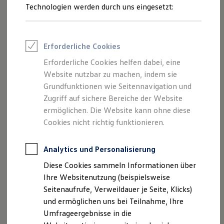
Materialschonend:
Reifenpakete
Technologien werden durch uns eingesetzt:
Leasing
Ist sanft zu Gummidichtungen, kann Feuchtigkeit
Leasing-Angebote
binden und somit die Gefahr von Korrosion
Gebrauchtwagen Leasing
verringern.
Junge Gebrauchtwagen-Leasing
Erforderliche Cookies
Elektroauto Leasing
Starke Leistung bei Kälte:
Kleinwagen-Leasing
Erforderliche Cookies helfen dabei, eine
Betriebsbereit auch bei Temperaturen von bis zu
Leasing ohne Anzahlung
Website nutzbar zu machen, indem sie
Finanzierung
-40 °C.
Autokredit mit Schlussrate
Grundfunktionen wie Seitennavigation und
Versicherungen und Garantien
Zugriff auf sichere Bereiche der Website
Kfz-Versicherung
ermöglichen. Die Website kann ohne diese
Restschuldversicherungen
Garantien
Cookies nicht richtig funktionieren.
Wartungsverträge
Geschäftskunden
Professional Class bei Volkswagen
Analytics und Personalisierung
Großkunden
Diese Cookies sammeln Informationen über
Behörden
Direktkunden
Ihre Websitenutzung (beispielsweise
Sonderfahrzeuge
Seitenaufrufe, Verweildauer je Seite, Klicks)
Anpfiff zum Gewinn
und ermöglichen uns bei Teilnahme, Ihre
Elektromobilität
Elektroautos
Umfrageergebnisse in die
ID. Tutorials