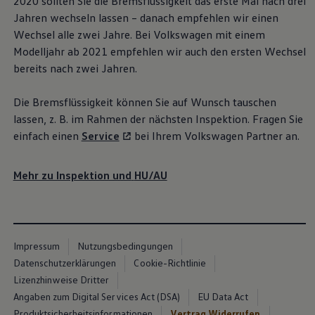
2020 sollten Sie die Bremsflüssigkeit das erste Mal nach drei
Jahren wechseln lassen – danach empfehlen wir einen
Wechsel alle zwei Jahre. Bei
Volkswagen
mit einem
Modelljahr ab 2021 empfehlen wir auch den ersten Wechsel
bereits nach zwei Jahren.
Die Bremsflüssigkeit können Sie auf Wunsch tauschen
lassen,
z. B.
im Rahmen der nächsten Inspektion. Fragen Sie
einfach einen
Service
bei Ihrem
Volkswagen
Partner an.
Mehr zu Inspektion und
HU/AU
Impressum
Nutzungsbedingungen
Datenschutzerklärungen
Cookie-Richtlinie
Lizenzhinweise Dritter
Angaben zum Digital Services Act (DSA)
EU Data Act
Produktsicherheitsinformationen
Vertrag Widerrufen