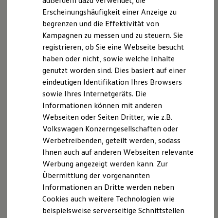
FAQ
rund um die
außerdem dazu verwendet, die
Hybridautos
Erscheinungshäufigkeit einer Anzeige zu
Marke und Erlebnis
Bremsflüssigkeit
begrenzen und die Effektivität von
Volkswagen R und R Experience
R-Modelle
Kampagnen zu messen und zu steuern. Sie
R Experience
registrieren, ob Sie eine Webseite besucht
Driving Experience
haben oder nicht, sowie welche Inhalte
Volkswagen entdecken
Was bringt die Bremsflüssigkeit?
Werkbesichtigung
genutzt worden sind. Dies basiert auf einer
Factory visit
eindeutigen Identifikation Ihres Browsers
Die Bremsflüssigkeit ist dafür verantwortlich, dass der
Lifestyle Shop
sowie Ihres Internetgeräts. Die
T-Roc Kollektion
Druck, der aufs Bremspedal ausgeübt wird, an die Bremsen
Golf Kollektion
Informationen können mit anderen
weitergegeben wird. Nur so kommt Ihr Auto zum Stehen.
ID. Kollektion
Webseiten oder Seiten Dritter, wie z.B.
Die Bremsflüssigkeit muss dabei hohe Anforderungen
Volkswagen Kollektion
Volkswagen Konzerngesellschaften oder
R-Kollektion
erfüllen.
GTI Kollektion
Werbetreibenden, geteilt werden, sodass
Fußball Drop
Ihnen auch auf anderen Webseiten relevante
Auch bei Kälte flüssig:
we drive football
Werbung angezeigt werden kann. Zur
#wedriveproud
Bremsflüssigkeit darf auch bei starkem Frost
Besitzer und Service
Übermittlung der vorgenannten
weder einfrieren noch zäh werden.
myVolkswagen
Informationen an Dritte werden neben
Software Updates
Bindet Feuchtigkeit:
Cookies auch weitere Technologien wie
Service und Ersatzteile
Bremsflüssigkeit ist hygroskopisch, d. h. sie
Inspektion und HU/AU
beispielsweise serverseitige Schnittstellen
nimmt Wasser auf und kann so verhindern, dass
Reparaturen und Checks