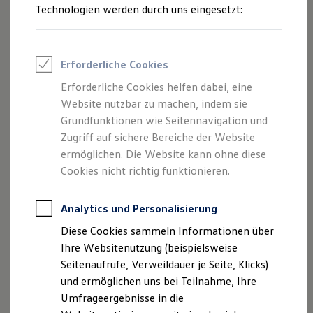
aus kinetischer wird elektrische Energie. Man spricht bei
Reifenpakete
Technologien werden durch uns eingesetzt:
Leasing
diesem Vorgang von rekuperieren.
Leasing-Angebote
Gebrauchtwagen Leasing
Wie funktioniert Rekuperation?
Junge Gebrauchtwagen-Leasing
Erforderliche Cookies
Elektroauto Leasing
Beim Bremsen entsteht durch die Reibung an den
Kleinwagen-Leasing
Erforderliche Cookies helfen dabei, eine
Leasing ohne Anzahlung
Bremsbelägen bzw. Bremsbacken Wärme, sprich kinetische
Website nutzbar zu machen, indem sie
Finanzierung
Energie. Die Bewegungsenergie wird von den Rädern über
Autokredit mit Schlussrate
Grundfunktionen wie Seitennavigation und
den Antriebsstrang bis zum Motor übertragen. Dieser
Versicherungen und Garantien
Zugriff auf sichere Bereiche der Website
Kfz-Versicherung
wechselt in den Generatorbetrieb und nutzt den
ermöglichen. Die Website kann ohne diese
Restschuldversicherungen
elektrischen Widerstand, um einerseits das Auto
Garantien
Cookies nicht richtig funktionieren.
abzubremsen und andererseits Strom zu erzeugen, der in die
Wartungsverträge
Geschäftskunden
Batterie Ihres Elektro- oder Hybridautos eingespeist wird.
Professional Class bei Volkswagen
Analytics und Personalisierung
Großkunden
Möglichkeiten und Vorteile der Rekuperation
Diese Cookies sammeln Informationen über
Behörden
Direktkunden
Ihre Websitenutzung (beispielsweise
Sonderfahrzeuge
Bei den meisten Alltagsbremsungen leistet der
Seitenaufrufe, Verweildauer je Seite, Klicks)
Anpfiff zum Gewinn
Elektromotor die Verzögerung allein. Erst bei stärkeren
und ermöglichen uns bei Teilnahme, Ihre
Elektromobilität
Bremsvorgängen aktiviert der elektronische
Elektroautos
Umfrageergebnisse in die
ID. Tutorials
Bremskraftverstärker die mechanischen Radbremsen.