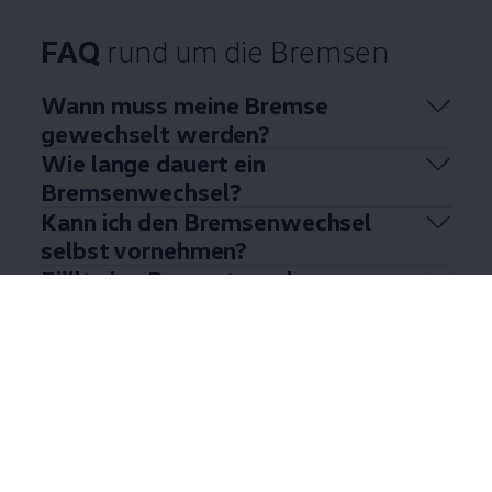
FAQ
rund um die Bremsen
Wann muss meine Bremse
gewechselt werden?
Wie lange dauert ein
Bremsenwechsel?
Kann ich den Bremsenwechsel
selbst vornehmen?
Fällt eine Reparatur oder
Bremsenwechsel unter die
gesetzliche Gewährleistung?
Mehr anzeigen (6)