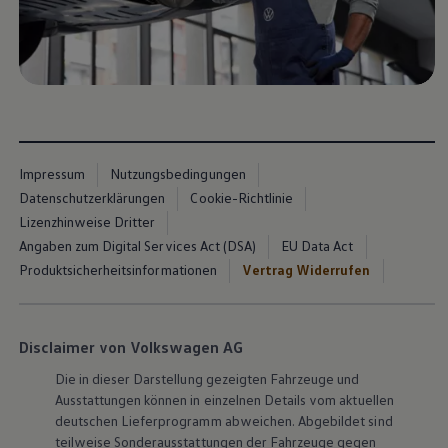
Magazin
Lifestyle
Transport
Familie
Elektromobilität
Volkswagen R
Pannen- und Unfallhilfe
Volkswagen Kundenbetreuung
Impressum
Nutzungsbedingungen
Datenschutzerklärungen
Cookie-Richtlinie
Lizenzhinweise Dritter
Angaben zum Digital Services Act (DSA)
EU Data Act
Produktsicherheitsinformationen
Vertrag Widerrufen
Disclaimer von Volkswagen AG
Die in dieser Darstellung gezeigten Fahrzeuge und
Ausstattungen können in einzelnen Details vom aktuellen
deutschen Lieferprogramm abweichen. Abgebildet sind
teilweise Sonderausstattungen der Fahrzeuge gegen