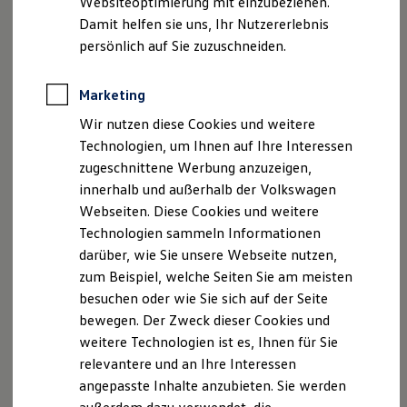
Websiteoptimierung mit einzubeziehen.
Elektrofahrzeugkonzepte
Gerade im Stadtverkehr macht sich der Effekt der
Damit helfen sie uns, Ihr Nutzererlebnis
ID. EVERY1
Bremsenergierückgewinnung aufgrund vermehrter und
Reichweite
persönlich auf Sie zuzuschneiden.
Reichweite der ID. Modelle
kontrollierter Bremsvorgänge also deutlich bemerkbar.
Reichweite im Winter
Dabei gilt: Je gefühlvoller Sie bremsen, desto mehr Energie
Rekuperation
Marketing
kann zurückgewonnen werden.
Laden
Wir nutzen diese Cookies und weitere
Laden unterwegs
Laden Zuhause
Das Rekuperieren und somit die Energierückgewinnung
Technologien, um Ihnen auf Ihre Interessen
Ladestationen finden
funktioniert übrigens auch im Schubbetrieb, sprich wenn Sie
zugeschnittene Werbung anzuzeigen,
Ladezeitensimulator
während der Fahrt im Brake-Modus (Fahrstufe „B“) den Fuß
innerhalb und außerhalb der Volkswagen
Batterie
Sicherheit
vom Gas nehmen. Die einsetzende Verzögerung können Sie
Webseiten. Diese Cookies und weitere
Garantie und Lebensdauer
spüren, aber das Auto kommt nicht zum Stillstand.
Technologien sammeln Informationen
Nachhaltigkeit
darüber, wie Sie unsere Webseite nutzen,
Technologie
Kosten und Kauf
zum Beispiel, welche Seiten Sie am meisten
Verbrauchskosten
Ihre Vorteile
besuchen oder wie Sie sich auf der Seite
Kaufoptionen
bewegen. Der Zweck dieser Cookies und
E-Auto-Förderung
Effizient:
Software und Konnektivität
weitere Technologien ist es, Ihnen für Sie
Die ID. Software 6
Kinetische Energie geht nicht verloren, sondern
relevantere und an Ihre Interessen
ID. Software Versionen und Updates
wird in elektrische Energie umgewandelt.
angepasste Inhalte anzubieten. Sie werden
Digitale Extras
Schnittstellen zu Ihrem ID.