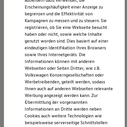
außerdem dazu verwendet, die
Mehr Reichweite:
Hybridautos
Erscheinungshäufigkeit einer Anzeige zu
Dank der zurückgewonnenen Energie kann Ihr
Marke und Erlebnis
begrenzen und die Effektivität von
Elektro- oder Hybridauto weitere Strecken
Volkswagen R und R Experience
R-Modelle
Kampagnen zu messen und zu steuern. Sie
zurücklegen.
R Experience
registrieren, ob Sie eine Webseite besucht
Driving Experience
Schonend
:
haben oder nicht, sowie welche Inhalte
Volkswagen entdecken
Durch den Rekuperationsvorgang werden Ihre
Werkbesichtigung
genutzt worden sind. Dies basiert auf einer
Bremsen weniger mechanisch belastet.
Factory visit
eindeutigen Identifikation Ihres Browsers
Lifestyle Shop
sowie Ihres Internetgeräts. Die
T-Roc Kollektion
Golf Kollektion
Informationen können mit anderen
ID. Kollektion
Webseiten oder Seiten Dritter, wie z.B.
Volkswagen Kollektion
Volkswagen Konzerngesellschaften oder
R-Kollektion
GTI Kollektion
Werbetreibenden, geteilt werden, sodass
Fußball Drop
Ihnen auch auf anderen Webseiten relevante
we drive football
Werbung angezeigt werden kann. Zur
#wedriveproud
Besitzer und Service
Übermittlung der vorgenannten
myVolkswagen
Informationen an Dritte werden neben
Software Updates
Cookies auch weitere Technologien wie
Service und Ersatzteile
Inspektion und HU/AU
beispielsweise serverseitige Schnittstellen
Reparaturen und Checks