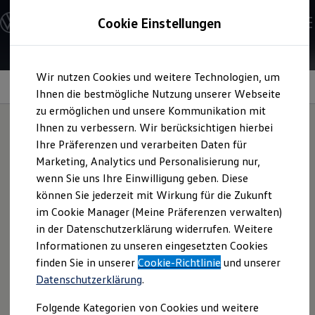
Modelle und Konfigurator
Cookie Einstellungen
Konfigurator
Modelle vergleichen
Konfiguration laden
Zum
Zum
Autosuche
Wir nutzen Cookies und weitere Technologien, um
Hauptinhalt
Footer
Elektroautos
springen
springen
Information
Ihnen die bestmögliche Nutzung unserer Webseite
ENERGY Sondermodelle
Nutzfahrzeuge
zu ermöglichen und unsere Kommunikation mit
SUV und CUV
Ihnen zu verbessern. Wir berücksichtigen hierbei
Familienautos
Ihre Präferenzen und verarbeiten Daten für
Kombis
Rekuperationsbremse
Kompaktwagen
Marketing, Analytics und Personalisierung nur,
Sportwagen
wenn Sie uns Ihre Einwilligung geben. Diese
Schnell verfügbare Fahrzeuge
Angebote und Produkte
können Sie jederzeit mit Wirkung für die Zukunft
Während bei reinen Verbrennerautos die beim Bremsen
Aktuelle Angebote
im Cookie Manager (Meine Präferenzen verwalten)
freiwerdende Energie an die Umwelt verloren geht, können
E-Auto-Förderung
in der Datenschutzerklärung widerrufen. Weitere
Volkswagen Marktplatz
unsere Elektroautos diese nutzen, um damit die
Informationen zu unseren eingesetzten Cookies
Die ENERGY Sondermodelle
Hochvoltbatterie wieder aufzuladen. Das Prinzip dahinter ist
Junge Gebrauchtwagen und Gebrauchtwagen
finden Sie in unserer
Cookie-Richtlinie
und unserer
vergleichbar mit dem eines Fahrraddynamos. Der
Volkswagen Zertifizierte Gebrauchtwagen
Datenschutzerklärung
.
Elektromobilität bei Gebrauchtwagen
Elektromotor wird zu einem Generator, der durch die
Zubehör- und Serviceangebote
Bewegungsenergie angetrieben wird und Strom erzeugt –
Folgende Kategorien von Cookies und weitere
Saisonangebote