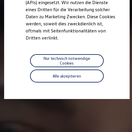
(APIs) eingesetzt. Wir nutzen die Dienste
Motorenöl und Flüssigkeiten
eines Dritten für die Verarbeitung solcher
Räder und Reifen
Pannen- und Unfallhilfe
Daten zu Marketing Zwecken. Diese Cookies
Economy Service
werden, soweit dies zweckdienlich ist,
Volkswagen Teile
oftmals mit Seitenfunktionalitäten von
Zubehör
Modellspezifisches Zubehör
Dritten verlinkt.
Schutz und Pflege
Transport
Entertainment und Elektronik
Individualisieren
Nur technisch notwendige
Wallbox und Ladekabel
Cookies
Digitale Extras
Dienste für Ihr Modell finden
Alle akzeptieren
Volkswagen Apps, Login und Shop
Handy und Fahrzeug verbinden
Updates für Software, Karten und Radio
Über Ihr Auto
Vorgängermodelle
Kundeninformationen
Volkswagen Kundenbetreuung
Warn- und Kontrollleuchten
Assistenzsysteme
Digitale Betriebsanleitung
Live Beratung