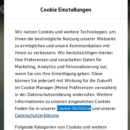
Modelle und Konfigurator
Cookie Einstellungen
Konfigurator
Modelle vergleichen
Konfiguration laden
Zum
Zum
Autosuche
Wir nutzen Cookies und weitere Technologien, um
Hauptinhalt
Footer
Elektroautos
springen
springen
Ihnen die bestmögliche Nutzung unserer Webseite
ENERGY Sondermodelle
Nutzfahrzeuge
zu ermöglichen und unsere Kommunikation mit
SUV und CUV
Ihnen zu verbessern. Wir berücksichtigen hierbei
Familienautos
Ihre Präferenzen und verarbeiten Daten für
Kombis
Kompaktwagen
Marketing, Analytics und Personalisierung nur,
Sportwagen
wenn Sie uns Ihre Einwilligung geben. Diese
Schnell verfügbare Fahrzeuge
Angebote und Produkte
können Sie jederzeit mit Wirkung für die Zukunft
Aktuelle Angebote
im Cookie Manager (Meine Präferenzen verwalten)
E-Auto-Förderung
in der Datenschutzerklärung widerrufen. Weitere
Volkswagen Marktplatz
Informationen zu unseren eingesetzten Cookies
Die ENERGY Sondermodelle
Junge Gebrauchtwagen und Gebrauchtwagen
finden Sie in unserer
Cookie-Richtlinie
und unserer
Volkswagen Zertifizierte Gebrauchtwagen
Datenschutzerklärung
.
Elektromobilität bei Gebrauchtwagen
Zubehör- und Serviceangebote
Folgende Kategorien von Cookies und weitere
Saisonangebote