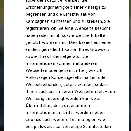
außerdem dazu verwendet, die
Hybridautos
Erscheinungshäufigkeit einer Anzeige zu
Marke und Erlebnis
begrenzen und die Effektivität von
Volkswagen R und R Experience
R-Modelle
Kampagnen zu messen und zu steuern. Sie
R Experience
registrieren, ob Sie eine Webseite besucht
Driving Experience
haben oder nicht, sowie welche Inhalte
Volkswagen entdecken
Werkbesichtigung
genutzt worden sind. Dies basiert auf einer
Factory visit
eindeutigen Identifikation Ihres Browsers
Lifestyle Shop
sowie Ihres Internetgeräts. Die
T-Roc Kollektion
Golf Kollektion
Informationen können mit anderen
ID. Kollektion
Webseiten oder Seiten Dritter, wie z.B.
Volkswagen Kollektion
Volkswagen Konzerngesellschaften oder
R-Kollektion
GTI Kollektion
Werbetreibenden, geteilt werden, sodass
Fußball Drop
Ihnen auch auf anderen Webseiten relevante
we drive football
Werbung angezeigt werden kann. Zur
#wedriveproud
Besitzer und Service
Übermittlung der vorgenannten
myVolkswagen
Informationen an Dritte werden neben
Software Updates
Cookies auch weitere Technologien wie
Service und Ersatzteile
Inspektion und HU/AU
beispielsweise serverseitige Schnittstellen
Reparaturen und Checks