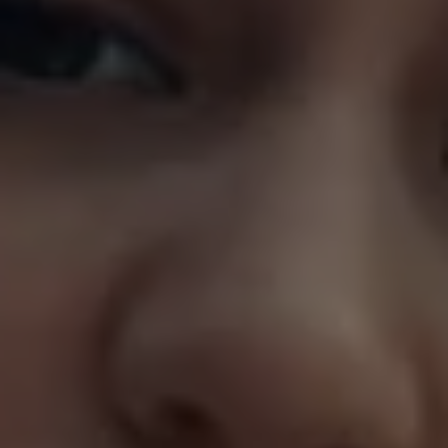
Magazin
Lifestyle
Transport
Familie
Elektromobilität
Volkswagen R
Pannen- und Unfallhilfe
Volkswagen Kundenbetreuung