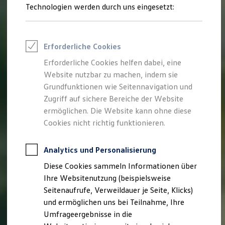
Reifenpakete
Technologien werden durch uns eingesetzt:
Leasing
Leasing-Angebote
Gebrauchtwagen Leasing
Junge Gebrauchtwagen-Leasing
Erforderliche Cookies
Elektroauto Leasing
Kleinwagen-Leasing
Erforderliche Cookies helfen dabei, eine
Leasing ohne Anzahlung
Website nutzbar zu machen, indem sie
Finanzierung
Autokredit mit Schlussrate
Grundfunktionen wie Seitennavigation und
Versicherungen und Garantien
Zugriff auf sichere Bereiche der Website
Kfz-Versicherung
ermöglichen. Die Website kann ohne diese
Restschuldversicherungen
Garantien
Cookies nicht richtig funktionieren.
Wartungsverträge
Geschäftskunden
Professional Class bei Volkswagen
Analytics und Personalisierung
Großkunden
Diese Cookies sammeln Informationen über
Behörden
Direktkunden
Ihre Websitenutzung (beispielsweise
Sonderfahrzeuge
Seitenaufrufe, Verweildauer je Seite, Klicks)
Anpfiff zum Gewinn
und ermöglichen uns bei Teilnahme, Ihre
Elektromobilität
Elektroautos
Umfrageergebnisse in die
ID. Tutorials