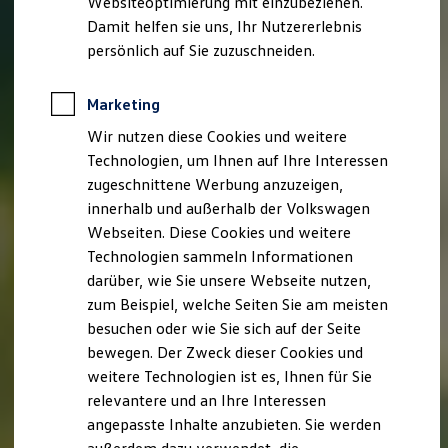
Websiteoptimierung mit einzubeziehen.
Elektrofahrzeugkonzepte
Damit helfen sie uns, Ihr Nutzererlebnis
ID. EVERY1
Reichweite
persönlich auf Sie zuzuschneiden.
Reichweite der ID. Modelle
Reichweite im Winter
Rekuperation
Marketing
Laden
Wir nutzen diese Cookies und weitere
Laden unterwegs
Laden Zuhause
Technologien, um Ihnen auf Ihre Interessen
Ladestationen finden
zugeschnittene Werbung anzuzeigen,
Ladezeitensimulator
innerhalb und außerhalb der Volkswagen
Batterie
Sicherheit
Webseiten. Diese Cookies und weitere
Garantie und Lebensdauer
Technologien sammeln Informationen
Nachhaltigkeit
darüber, wie Sie unsere Webseite nutzen,
Technologie
Kosten und Kauf
zum Beispiel, welche Seiten Sie am meisten
Verbrauchskosten
besuchen oder wie Sie sich auf der Seite
Kaufoptionen
bewegen. Der Zweck dieser Cookies und
E-Auto-Förderung
Software und Konnektivität
weitere Technologien ist es, Ihnen für Sie
Die ID. Software 6
relevantere und an Ihre Interessen
ID. Software Versionen und Updates
angepasste Inhalte anzubieten. Sie werden
Digitale Extras
Schnittstellen zu Ihrem ID.