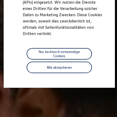
(APIs) eingesetzt. Wir nutzen die Dienste
Motorenöl und Flüssigkeiten
eines Dritten für die Verarbeitung solcher
Räder und Reifen
Pannen- und Unfallhilfe
Daten zu Marketing Zwecken. Diese Cookies
Economy Service
werden, soweit dies zweckdienlich ist,
Volkswagen Teile
oftmals mit Seitenfunktionalitäten von
Zubehör
Modellspezifisches Zubehör
Dritten verlinkt.
Schutz und Pflege
Transport
Entertainment und Elektronik
Individualisieren
Nur technisch notwendige
Wallbox und Ladekabel
Cookies
Digitale Extras
Dienste für Ihr Modell finden
Alle akzeptieren
Volkswagen Apps, Login und Shop
Handy und Fahrzeug verbinden
Updates für Software, Karten und Radio
Über Ihr Auto
Vorgängermodelle
Kundeninformationen
Volkswagen Kundenbetreuung
Warn- und Kontrollleuchten
Assistenzsysteme
Digitale Betriebsanleitung
Live Beratung