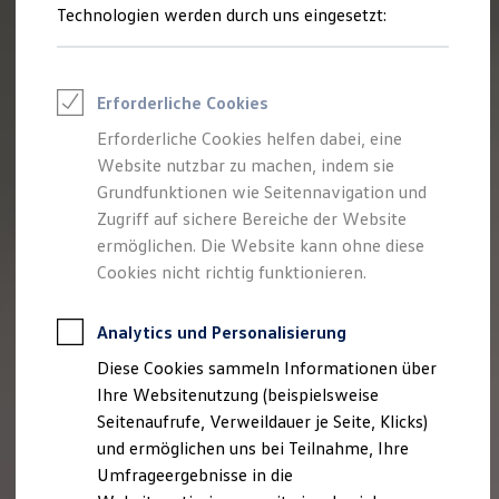
Reifenpakete
Technologien werden durch uns eingesetzt:
Leasing
Leasing-Angebote
Gebrauchtwagen Leasing
Junge Gebrauchtwagen-Leasing
Erforderliche Cookies
Elektroauto Leasing
Kleinwagen-Leasing
Erforderliche Cookies helfen dabei, eine
Leasing ohne Anzahlung
Website nutzbar zu machen, indem sie
Finanzierung
Autokredit mit Schlussrate
Grundfunktionen wie Seitennavigation und
Versicherungen und Garantien
Zugriff auf sichere Bereiche der Website
Kfz-Versicherung
ermöglichen. Die Website kann ohne diese
Restschuldversicherungen
Garantien
Cookies nicht richtig funktionieren.
Wartungsverträge
Geschäftskunden
Professional Class bei Volkswagen
Analytics und Personalisierung
Großkunden
Diese Cookies sammeln Informationen über
Behörden
Direktkunden
Ihre Websitenutzung (beispielsweise
Sonderfahrzeuge
Seitenaufrufe, Verweildauer je Seite, Klicks)
Anpfiff zum Gewinn
und ermöglichen uns bei Teilnahme, Ihre
Elektromobilität
Elektroautos
Umfrageergebnisse in die
ID. Tutorials