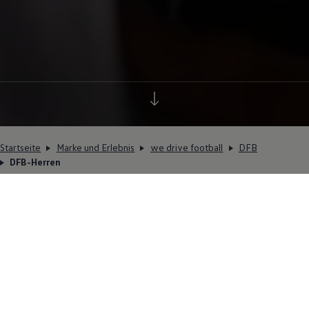
Startseite
Marke und Erlebnis
we drive football
DFB
DFB-Herren
Deutschlands Mannschaft
Nummer eins
Die Nationalmannschaft der Herren, das liebste Kind
des deutschen Fußballs. Spätestens wenn ein Turnier
ansteht, ist das Team in aller Munde, Millionen