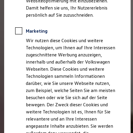
Websiteoptimierung mit einzubeziehen.
Elektrofahrzeugkonzepte
Damit helfen sie uns, Ihr Nutzererlebnis
ID. EVERY1
Reichweite
persönlich auf Sie zuzuschneiden.
Reichweite der ID. Modelle
Reichweite im Winter
Rekuperation
Marketing
Laden
Wir nutzen diese Cookies und weitere
Laden unterwegs
Laden Zuhause
Technologien, um Ihnen auf Ihre Interessen
Ladestationen finden
zugeschnittene Werbung anzuzeigen,
Ladezeitensimulator
innerhalb und außerhalb der Volkswagen
Batterie
Sicherheit
Webseiten. Diese Cookies und weitere
Garantie und Lebensdauer
Technologien sammeln Informationen
Nachhaltigkeit
darüber, wie Sie unsere Webseite nutzen,
Technologie
Kosten und Kauf
zum Beispiel, welche Seiten Sie am meisten
Verbrauchskosten
besuchen oder wie Sie sich auf der Seite
Kaufoptionen
bewegen. Der Zweck dieser Cookies und
E-Auto-Förderung
Software und Konnektivität
weitere Technologien ist es, Ihnen für Sie
Die ID. Software 6
relevantere und an Ihre Interessen
ID. Software Versionen und Updates
angepasste Inhalte anzubieten. Sie werden
Digitale Extras
Schnittstellen zu Ihrem ID.