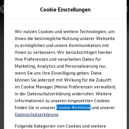
Modelle und Konfigurator
Cookie Einstellungen
Konfigurator
Modelle vergleichen
Konfiguration laden
Zum
Zum
Autosuche
Wir nutzen Cookies und weitere Technologien, um
Hauptinhalt
Footer
Elektroautos
springen
springen
Ihnen die bestmögliche Nutzung unserer Webseite
ENERGY Sondermodelle
Nutzfahrzeuge
zu ermöglichen und unsere Kommunikation mit
SUV und CUV
Ihnen zu verbessern. Wir berücksichtigen hierbei
Familienautos
Ihre Präferenzen und verarbeiten Daten für
Kombis
Kompaktwagen
Marketing, Analytics und Personalisierung nur,
Sportwagen
wenn Sie uns Ihre Einwilligung geben. Diese
Schnell verfügbare Fahrzeuge
Angebote und Produkte
können Sie jederzeit mit Wirkung für die Zukunft
Aktuelle Angebote
im Cookie Manager (Meine Präferenzen verwalten)
E-Auto-Förderung
in der Datenschutzerklärung widerrufen. Weitere
Volkswagen Marktplatz
Informationen zu unseren eingesetzten Cookies
Die ENERGY Sondermodelle
Junge Gebrauchtwagen und Gebrauchtwagen
finden Sie in unserer
Cookie-Richtlinie
und unserer
Volkswagen Zertifizierte Gebrauchtwagen
Datenschutzerklärung
.
Elektromobilität bei Gebrauchtwagen
Zubehör- und Serviceangebote
Folgende Kategorien von Cookies und weitere
Saisonangebote