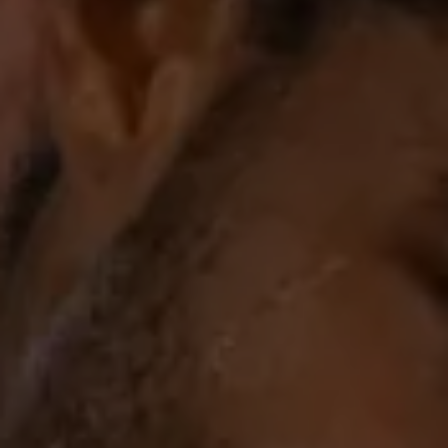
Magazin
Lifestyle
Transport
Familie
Elektromobilität
Volkswagen R
Pannen- und Unfallhilfe
Volkswagen Kundenbetreuung