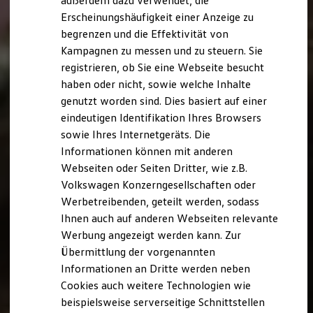
außerdem dazu verwendet, die
Hybridautos
Erscheinungshäufigkeit einer Anzeige zu
Marke und Erlebnis
begrenzen und die Effektivität von
Volkswagen R und R Experience
R-Modelle
Kampagnen zu messen und zu steuern. Sie
R Experience
registrieren, ob Sie eine Webseite besucht
Driving Experience
haben oder nicht, sowie welche Inhalte
Volkswagen entdecken
Werkbesichtigung
genutzt worden sind. Dies basiert auf einer
Factory visit
eindeutigen Identifikation Ihres Browsers
Lifestyle Shop
sowie Ihres Internetgeräts. Die
T-Roc Kollektion
Golf Kollektion
Informationen können mit anderen
ID. Kollektion
Webseiten oder Seiten Dritter, wie z.B.
Volkswagen Kollektion
Volkswagen Konzerngesellschaften oder
R-Kollektion
GTI Kollektion
Werbetreibenden, geteilt werden, sodass
Fußball Drop
Ihnen auch auf anderen Webseiten relevante
we drive football
Werbung angezeigt werden kann. Zur
#wedriveproud
Besitzer und Service
Übermittlung der vorgenannten
myVolkswagen
Informationen an Dritte werden neben
Software Updates
Cookies auch weitere Technologien wie
Service und Ersatzteile
Inspektion und HU/AU
beispielsweise serverseitige Schnittstellen
Reparaturen und Checks