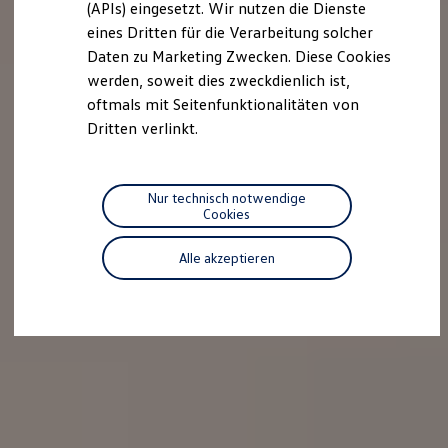
(APIs) eingesetzt. Wir nutzen die Dienste
Motorenöl und Flüssigkeiten
eines Dritten für die Verarbeitung solcher
Räder und Reifen
Pannen- und Unfallhilfe
Daten zu Marketing Zwecken. Diese Cookies
Economy Service
werden, soweit dies zweckdienlich ist,
Volkswagen Teile
oftmals mit Seitenfunktionalitäten von
Zubehör
Modellspezifisches Zubehör
Dritten verlinkt.
Schutz und Pflege
Transport
Entertainment und Elektronik
Individualisieren
Nur technisch notwendige
Wallbox und Ladekabel
Cookies
Digitale Extras
Dienste für Ihr Modell finden
Alle akzeptieren
Volkswagen Apps, Login und Shop
Handy und Fahrzeug verbinden
Updates für Software, Karten und Radio
Über Ihr Auto
Vorgängermodelle
Kundeninformationen
Volkswagen Kundenbetreuung
Warn- und Kontrollleuchten
Assistenzsysteme
Digitale Betriebsanleitung
Live Beratung