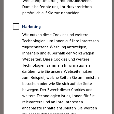
Websiteoptimierung mit einzubeziehen.
Elektrofahrzeugkonzepte
Damit helfen sie uns, Ihr Nutzererlebnis
ID. EVERY1
Reichweite
persönlich auf Sie zuzuschneiden.
Reichweite der ID. Modelle
Reichweite im Winter
Rekuperation
Marketing
Laden
Wir nutzen diese Cookies und weitere
Laden unterwegs
Laden Zuhause
Technologien, um Ihnen auf Ihre Interessen
Ladestationen finden
zugeschnittene Werbung anzuzeigen,
Ladezeitensimulator
innerhalb und außerhalb der Volkswagen
Batterie
Sicherheit
Webseiten. Diese Cookies und weitere
Garantie und Lebensdauer
Technologien sammeln Informationen
Nachhaltigkeit
darüber, wie Sie unsere Webseite nutzen,
Technologie
Kosten und Kauf
zum Beispiel, welche Seiten Sie am meisten
Verbrauchskosten
besuchen oder wie Sie sich auf der Seite
Kaufoptionen
bewegen. Der Zweck dieser Cookies und
E-Auto-Förderung
Software und Konnektivität
weitere Technologien ist es, Ihnen für Sie
Die ID. Software 6
relevantere und an Ihre Interessen
ID. Software Versionen und Updates
angepasste Inhalte anzubieten. Sie werden
Digitale Extras
Schnittstellen zu Ihrem ID.