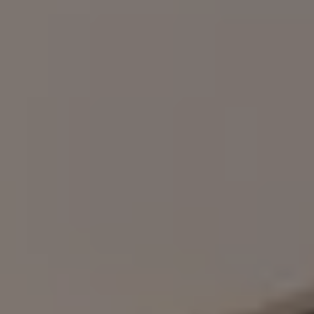
Magazin
Lifestyle
Transport
Familie
Elektromobilität
Volkswagen R
Pannen- und Unfallhilfe
Volkswagen Kundenbetreuung