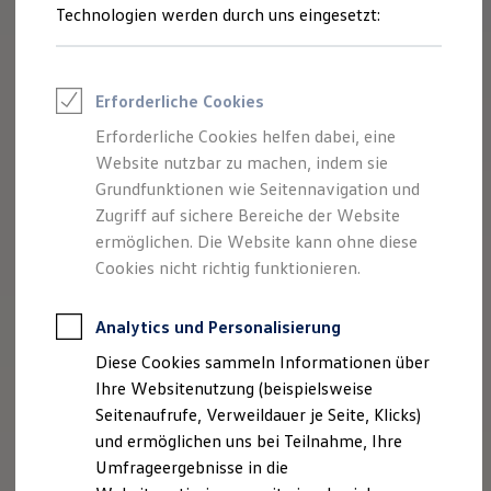
Reifenpakete
Technologien werden durch uns eingesetzt:
Leasing
Leasing-Angebote
Gebrauchtwagen Leasing
Junge Gebrauchtwagen-Leasing
Erforderliche Cookies
Elektroauto Leasing
Kleinwagen-Leasing
Erforderliche Cookies helfen dabei, eine
Leasing ohne Anzahlung
Website nutzbar zu machen, indem sie
Finanzierung
Autokredit mit Schlussrate
Grundfunktionen wie Seitennavigation und
Versicherungen und Garantien
Zugriff auf sichere Bereiche der Website
Kfz-Versicherung
ermöglichen. Die Website kann ohne diese
Restschuldversicherungen
Garantien
Cookies nicht richtig funktionieren.
Wartungsverträge
Geschäftskunden
Professional Class bei Volkswagen
Analytics und Personalisierung
Großkunden
Diese Cookies sammeln Informationen über
Behörden
Direktkunden
Ihre Websitenutzung (beispielsweise
Sonderfahrzeuge
Seitenaufrufe, Verweildauer je Seite, Klicks)
Anpfiff zum Gewinn
und ermöglichen uns bei Teilnahme, Ihre
Elektromobilität
Elektroautos
Umfrageergebnisse in die
ID. Tutorials