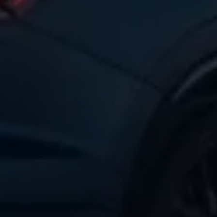
Magazin
Lifestyle
Transport
Familie
Elektromobilität
Volkswagen R
Pannen- und Unfallhilfe
Volkswagen Kundenbetreuung