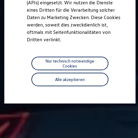
(APIs) eingesetzt. Wir nutzen die Dienste
Motorenöl und Flüssigkeiten
eines Dritten für die Verarbeitung solcher
Räder und Reifen
Pannen- und Unfallhilfe
Daten zu Marketing Zwecken. Diese Cookies
Economy Service
werden, soweit dies zweckdienlich ist,
Volkswagen Teile
oftmals mit Seitenfunktionalitäten von
Zubehör
Modellspezifisches Zubehör
Dritten verlinkt.
Schutz und Pflege
Transport
Entertainment und Elektronik
Individualisieren
Nur technisch notwendige
Wallbox und Ladekabel
Cookies
Digitale Extras
Dienste für Ihr Modell finden
Alle akzeptieren
Volkswagen Apps, Login und Shop
Handy und Fahrzeug verbinden
Updates für Software, Karten und Radio
Über Ihr Auto
Vorgängermodelle
Kundeninformationen
Volkswagen Kundenbetreuung
Warn- und Kontrollleuchten
Assistenzsysteme
Digitale Betriebsanleitung
Live Beratung