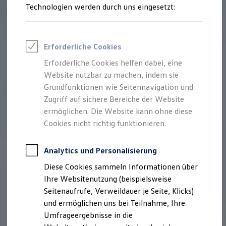
Reifenpakete
Technologien werden durch uns eingesetzt:
Leasing
Leasing-Angebote
Gebrauchtwagen Leasing
Junge Gebrauchtwagen-Leasing
Erforderliche Cookies
Elektroauto Leasing
Kleinwagen-Leasing
Erforderliche Cookies helfen dabei, eine
Leasing ohne Anzahlung
Website nutzbar zu machen, indem sie
Finanzierung
Autokredit mit Schlussrate
Grundfunktionen wie Seitennavigation und
Versicherungen und Garantien
Zugriff auf sichere Bereiche der Website
Kfz-Versicherung
ermöglichen. Die Website kann ohne diese
Restschuldversicherungen
Garantien
Cookies nicht richtig funktionieren.
Wartungsverträge
Geschäftskunden
Professional Class bei Volkswagen
Analytics und Personalisierung
Großkunden
Diese Cookies sammeln Informationen über
Behörden
Direktkunden
Ihre Websitenutzung (beispielsweise
Sonderfahrzeuge
Seitenaufrufe, Verweildauer je Seite, Klicks)
Anpfiff zum Gewinn
und ermöglichen uns bei Teilnahme, Ihre
Elektromobilität
Elektroautos
Umfrageergebnisse in die
ID. Tutorials