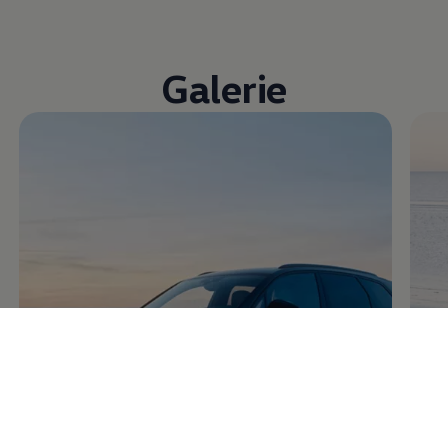
Galerie
Enable fullscreen mode