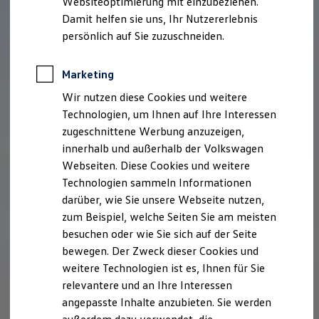
Websiteoptimierung mit einzubeziehen.
Elektrofahrzeugkonzepte
Damit helfen sie uns, Ihr Nutzererlebnis
ID. EVERY1
Reichweite
persönlich auf Sie zuzuschneiden.
Reichweite der ID. Modelle
Reichweite im Winter
Rekuperation
Marketing
Laden
Wir nutzen diese Cookies und weitere
Laden unterwegs
Laden Zuhause
Technologien, um Ihnen auf Ihre Interessen
Ladestationen finden
zugeschnittene Werbung anzuzeigen,
Ladezeitensimulator
innerhalb und außerhalb der Volkswagen
Batterie
Sicherheit
Webseiten. Diese Cookies und weitere
Garantie und Lebensdauer
Technologien sammeln Informationen
Nachhaltigkeit
darüber, wie Sie unsere Webseite nutzen,
Technologie
Kosten und Kauf
zum Beispiel, welche Seiten Sie am meisten
Verbrauchskosten
besuchen oder wie Sie sich auf der Seite
Kaufoptionen
bewegen. Der Zweck dieser Cookies und
E-Auto-Förderung
Software und Konnektivität
weitere Technologien ist es, Ihnen für Sie
Die ID. Software 6
relevantere und an Ihre Interessen
ID. Software Versionen und Updates
angepasste Inhalte anzubieten. Sie werden
Digitale Extras
Schnittstellen zu Ihrem ID.