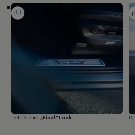
Details zum
„Final“ Look
De