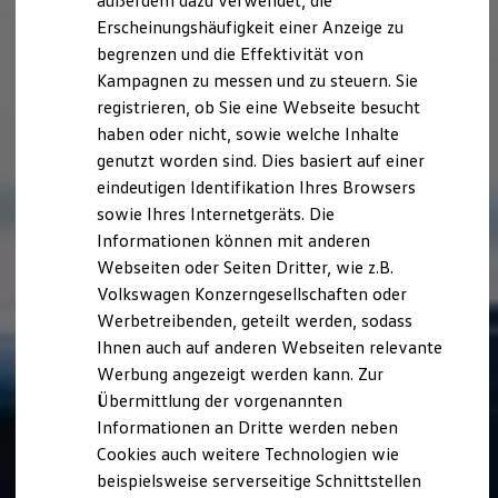
außerdem dazu verwendet, die
Hybridautos
Erscheinungshäufigkeit einer Anzeige zu
Marke und Erlebnis
begrenzen und die Effektivität von
Volkswagen R und R Experience
R-Modelle
Kampagnen zu messen und zu steuern. Sie
R Experience
registrieren, ob Sie eine Webseite besucht
Driving Experience
haben oder nicht, sowie welche Inhalte
Volkswagen entdecken
Werkbesichtigung
genutzt worden sind. Dies basiert auf einer
Factory visit
eindeutigen Identifikation Ihres Browsers
Lifestyle Shop
sowie Ihres Internetgeräts. Die
T-Roc Kollektion
Golf Kollektion
Informationen können mit anderen
ID. Kollektion
Webseiten oder Seiten Dritter, wie z.B.
Volkswagen Kollektion
Volkswagen Konzerngesellschaften oder
R-Kollektion
GTI Kollektion
Werbetreibenden, geteilt werden, sodass
Fußball Drop
Ihnen auch auf anderen Webseiten relevante
we drive football
Werbung angezeigt werden kann. Zur
#wedriveproud
Besitzer und Service
Übermittlung der vorgenannten
myVolkswagen
Informationen an Dritte werden neben
Software Updates
Cookies auch weitere Technologien wie
Service und Ersatzteile
Inspektion und HU/AU
beispielsweise serverseitige Schnittstellen
Reparaturen und Checks