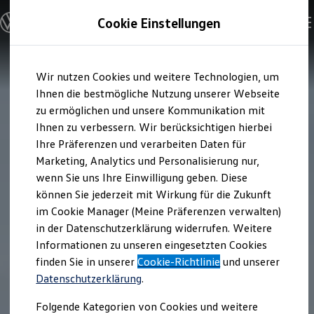
Modelle und Konfigurator
Cookie Einstellungen
Konfigurator
Modelle vergleichen
Konfiguration laden
Zum
Zum
Autosuche
Wir nutzen Cookies und weitere Technologien, um
Hauptinhalt
Footer
Elektroautos
springen
springen
Ihnen die bestmögliche Nutzung unserer Webseite
ENERGY Sondermodelle
Nutzfahrzeuge
zu ermöglichen und unsere Kommunikation mit
SUV und CUV
Ihnen zu verbessern. Wir berücksichtigen hierbei
Familienautos
Ihre Präferenzen und verarbeiten Daten für
Kombis
Kompaktwagen
Marketing, Analytics und Personalisierung nur,
Sportwagen
wenn Sie uns Ihre Einwilligung geben. Diese
Schnell verfügbare Fahrzeuge
Angebote und Produkte
können Sie jederzeit mit Wirkung für die Zukunft
Aktuelle Angebote
im Cookie Manager (Meine Präferenzen verwalten)
E-Auto-Förderung
in der Datenschutzerklärung widerrufen. Weitere
Volkswagen Marktplatz
Informationen zu unseren eingesetzten Cookies
Die ENERGY Sondermodelle
Junge Gebrauchtwagen und Gebrauchtwagen
finden Sie in unserer
Cookie-Richtlinie
und unserer
Volkswagen Zertifizierte Gebrauchtwagen
Datenschutzerklärung
.
Elektromobilität bei Gebrauchtwagen
Zubehör- und Serviceangebote
Folgende Kategorien von Cookies und weitere
Saisonangebote