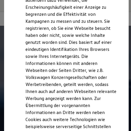
außerdem dazu verwendet, die
Fahrleistungswerte eines Fahrzeugs beeinflussen.
Hybridautos
Erscheinungshäufigkeit einer Anzeige zu
Marke und Erlebnis
begrenzen und die Effektivität von
Volkswagen R und R Experience
R-Modelle
Kampagnen zu messen und zu steuern. Sie
R Experience
registrieren, ob Sie eine Webseite besucht
Driving Experience
haben oder nicht, sowie welche Inhalte
Volkswagen entdecken
Werkbesichtigung
genutzt worden sind. Dies basiert auf einer
Factory visit
eindeutigen Identifikation Ihres Browsers
Lifestyle Shop
sowie Ihres Internetgeräts. Die
T-Roc Kollektion
Golf Kollektion
Informationen können mit anderen
ID. Kollektion
Webseiten oder Seiten Dritter, wie z.B.
Volkswagen Kollektion
Volkswagen Konzerngesellschaften oder
R-Kollektion
GTI Kollektion
Werbetreibenden, geteilt werden, sodass
Fußball Drop
Ihnen auch auf anderen Webseiten relevante
we drive football
Werbung angezeigt werden kann. Zur
#wedriveproud
Besitzer und Service
Übermittlung der vorgenannten
myVolkswagen
Informationen an Dritte werden neben
Software Updates
Cookies auch weitere Technologien wie
Service und Ersatzteile
Inspektion und HU/AU
beispielsweise serverseitige Schnittstellen
Reparaturen und Checks