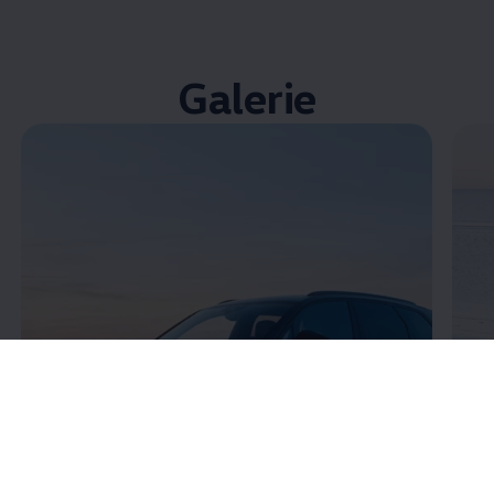
Galerie
Enable fullscreen mode