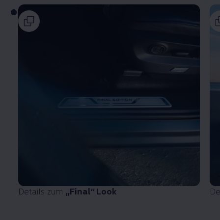
Details zum
„Final“ Look
De