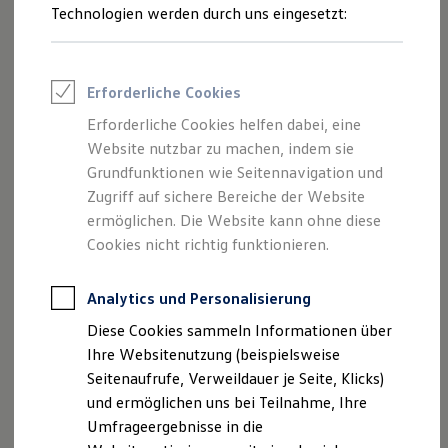
Reifenpakete
Technologien werden durch uns eingesetzt:
Leasing
Leasing-Angebote
Gebrauchtwagen Leasing
Junge Gebrauchtwagen-Leasing
Erforderliche Cookies
Elektroauto Leasing
Kleinwagen-Leasing
Erforderliche Cookies helfen dabei, eine
Leasing ohne Anzahlung
Website nutzbar zu machen, indem sie
Finanzierung
Autokredit mit Schlussrate
Grundfunktionen wie Seitennavigation und
Versicherungen und Garantien
Zugriff auf sichere Bereiche der Website
Kfz-Versicherung
1
,
2
ermöglichen. Die Website kann ohne diese
Restschuldversicherungen
Garantien
Cookies nicht richtig funktionieren.
Wartungsverträge
Geschäftskunden
Professional Class bei Volkswagen
Analytics und Personalisierung
Großkunden
Impressum
Nutzungsbedingungen
Diese Cookies sammeln Informationen über
Behörden
Direktkunden
Datenschutzerklärungen
Cookie-Richtlinie
Ihre Websitenutzung (beispielsweise
Sonderfahrzeuge
Lizenzhinweise Dritter
Seitenaufrufe, Verweildauer je Seite, Klicks)
Anpfiff zum Gewinn
Angaben zum Digital Services Act (DSA)
EU Data Act
und ermöglichen uns bei Teilnahme, Ihre
Elektromobilität
Elektroautos
Produktsicherheitsinformationen
Vertrag Widerrufen
Umfrageergebnisse in die
ID. Tutorials