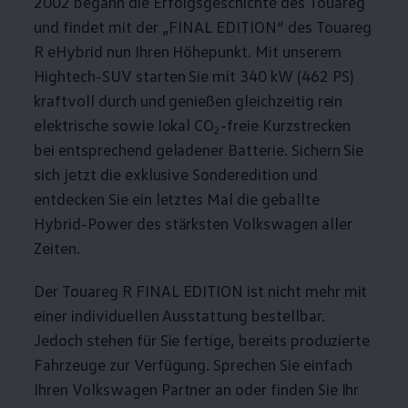
2002 begann die Erfolgsgeschichte des
Touareg
und findet mit der „FINAL EDITION“ des
Touareg
R eHybrid nun Ihren Höhepunkt. Mit unserem
Hightech-SUV starten Sie mit 340 kW (462
PS
)
kraftvoll durch und genießen gleichzeitig rein
elektrische sowie lokal CO
-freie Kurzstrecken
2
bei entsprechend geladener Batterie. Sichern Sie
sich jetzt die exklusive Sonderedition und
entdecken Sie ein letztes Mal die geballte
Hybrid-Power des stärksten
Volkswagen
aller
Zeiten.
Der
Touareg
R FINAL EDITION ist nicht mehr mit
einer individuellen Ausstattung bestellbar.
Jedoch stehen für Sie fertige, bereits produzierte
Fahrzeuge zur Verfügung. Sprechen Sie einfach
Ihren
Volkswagen
Partner an oder finden Sie Ihr