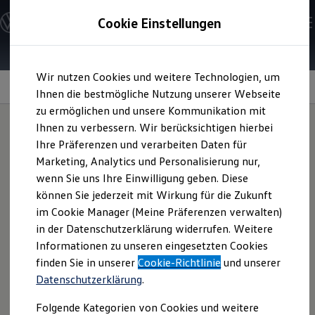
Modelle und Konfigurator
Cookie Einstellungen
Konfigurator
Modelle vergleichen
Konfiguration laden
Zum
Zum
Autosuche
Wir nutzen Cookies und weitere Technologien, um
Hauptinhalt
Footer
Elektroautos
Beschleunigung
springen
springen
Ihnen die bestmögliche Nutzung unserer Webseite
ENERGY Sondermodelle
Nutzfahrzeuge
zu ermöglichen und unsere Kommunikation mit
SUV und CUV
Maximale Dynamik
Ihnen zu verbessern. Wir berücksichtigen hierbei
R
Familienautos
Ihre Präferenzen und verarbeiten Daten für
Kombis
Kompaktwagen
leben
Marketing, Analytics und Personalisierung nur,
Sportwagen
wenn Sie uns Ihre Einwilligung geben. Diese
Schnell verfügbare Fahrzeuge
Angebote und Produkte
können Sie jederzeit mit Wirkung für die Zukunft
Aktuelle Angebote
Per Kick-down arbeitet stets der V6-Turbomotor und wird
im Cookie Manager (Meine Präferenzen verwalten)
E-Auto-Förderung
bei ausreichend geladener Batterie zusätzlich durch die volle
in der Datenschutzerklärung widerrufen. Weitere
Volkswagen Marktplatz
elektrische Leistung als sogenannter Boost unterstützt.
Informationen zu unseren eingesetzten Cookies
Die ENERGY Sondermodelle
Junge Gebrauchtwagen und Gebrauchtwagen
Maximale Systemleistung von 340 kW (462
PS
) plus
finden Sie in unserer
Cookie-Richtlinie
und unserer
Volkswagen Zertifizierte Gebrauchtwagen
maximales Systemdrehmoment von 700 Nm, gleich
Datenschutzerklärung
.
Elektromobilität bei Gebrauchtwagen
maximale Dynamik.
Zubehör- und Serviceangebote
Folgende Kategorien von Cookies und weitere
Saisonangebote