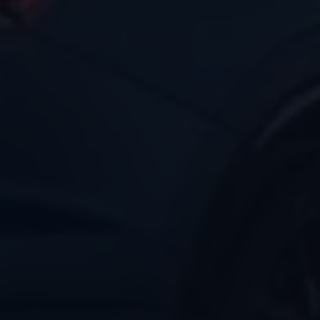
Magazin
Lifestyle
Transport
Familie
Elektromobilität
Volkswagen R
Pannen- und Unfallhilfe
Volkswagen Kundenbetreuung