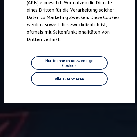
(APIs) eingesetzt. Wir nutzen die Dienste
Motorenöl und Flüssigkeiten
eines Dritten für die Verarbeitung solcher
Räder und Reifen
Pannen- und Unfallhilfe
Daten zu Marketing Zwecken. Diese Cookies
Economy Service
werden, soweit dies zweckdienlich ist,
Volkswagen Teile
oftmals mit Seitenfunktionalitäten von
Zubehör
Modellspezifisches Zubehör
Dritten verlinkt.
Schutz und Pflege
Transport
Entertainment und Elektronik
Individualisieren
Nur technisch notwendige
Wallbox und Ladekabel
Cookies
Digitale Extras
Dienste für Ihr Modell finden
Alle akzeptieren
Volkswagen Apps, Login und Shop
Handy und Fahrzeug verbinden
Updates für Software, Karten und Radio
Über Ihr Auto
Vorgängermodelle
Kundeninformationen
Volkswagen Kundenbetreuung
Warn- und Kontrollleuchten
Assistenzsysteme
Digitale Betriebsanleitung
Live Beratung