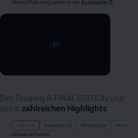
Wunschfahrzeug online in der
Autosuche
.
--:--
Verbleibende Zeit, --:--
Der
Touareg
R FINAL EDITION und
seine
zahlreichen
Highlights
10 von 10 Details
Alle (10)
Highlights (2)
R-Styling (3)
Performa
10 von 10
Details