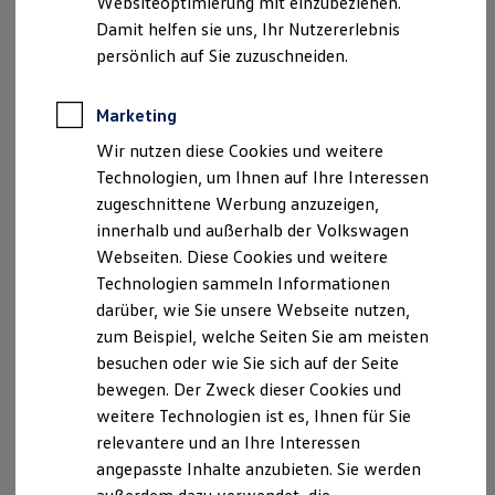
Websiteoptimierung mit einzubeziehen.
Elektrofahrzeugkonzepte
Damit helfen sie uns, Ihr Nutzererlebnis
ID. EVERY1
Reichweite
persönlich auf Sie zuzuschneiden.
Disclaimer von Volkswagen AG
Reichweite der ID. Modelle
Reichweite im Winter
Die in dieser Darstellung gezeigten Fahrzeuge und
Rekuperation
Marketing
Ausstattungen können in einzelnen Details vom aktuellen
Laden
deutschen Lieferprogramm abweichen. Abgebildet sind
Wir nutzen diese Cookies und weitere
Laden unterwegs
teilweise Sonderausstattungen der Fahrzeuge gegen
Laden Zuhause
Technologien, um Ihnen auf Ihre Interessen
Mehrpreis.
Ladestationen finden
zugeschnittene Werbung anzuzeigen,
Bitte beachten Sie auch unseren Konfigurator für eine
Ladezeitensimulator
innerhalb und außerhalb der Volkswagen
Batterie
Übersicht der aktuell verfügbaren Modelle und Ausstattungen.
Sicherheit
Webseiten. Diese Cookies und weitere
Die angegebenen Verbrauchs- und Emissionswerte beziehen
Garantie und Lebensdauer
Technologien sammeln Informationen
Nachhaltigkeit
sich nicht auf ein einzelnes Fahrzeug und sind nicht Bestandteil
darüber, wie Sie unsere Webseite nutzen,
Technologie
des Angebots, sondern dienen allein Vergleichszwecken
Kosten und Kauf
zum Beispiel, welche Seiten Sie am meisten
zwischen den verschiedenen Fahrzeugtypen.
Verbrauchskosten
besuchen oder wie Sie sich auf der Seite
Zusatzausstattungen und
Zubehör
(Anbauteile, Reifenformat
Kaufoptionen
usw.) können relevante Fahrzeugparameter, wie
z. B.
Gewicht,
bewegen. Der Zweck dieser Cookies und
E-Auto-Förderung
Rollwiderstand und Aerodynamik verändern und neben
Software und Konnektivität
weitere Technologien ist es, Ihnen für Sie
Die ID. Software 6
Witterungs- und Verkehrsbedingungen sowie dem
relevantere und an Ihre Interessen
ID. Software Versionen und Updates
individuellen Fahrverhalten den Kraftstoffverbrauch, den
angepasste Inhalte anzubieten. Sie werden
Digitale Extras
Stromverbrauch, die CO₂-Emissionen und die
Schnittstellen zu Ihrem ID.