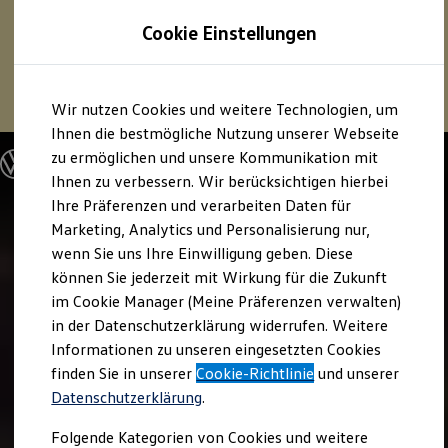
1
Profitieren Sie von bis zu
6.000 €
Cookie Einstellungen
E‑Auto‑Förderung für neue
Volkswagen
ID. oder
Hybridmodelle.
Zum
Zum
Mehr zur
E‑Auto
-Förderung
Wir nutzen Cookies und weitere Technologien, um
Hauptinhalt
Footer
springen
springen
Ihnen die bestmögliche Nutzung unserer Webseite
zu ermöglichen und unsere Kommunikation mit
Modelle und Konfigurator
Konfigurator
Ihnen zu verbessern. Wir berücksichtigen hierbei
Modelle vergleichen
Ihre Präferenzen und verarbeiten Daten für
Konfiguration laden
Marketing, Analytics und Personalisierung nur,
Autosuche
Elektroautos
wenn Sie uns Ihre Einwilligung geben. Diese
ENERGY Sondermodelle
können Sie jederzeit mit Wirkung für die Zukunft
Nutzfahrzeuge
im Cookie Manager (Meine Präferenzen verwalten)
SUV und CUV
Familienautos
in der Datenschutzerklärung widerrufen. Weitere
Kombis
Informationen zu unseren eingesetzten Cookies
Kompaktwagen
finden Sie in unserer
Cookie-Richtlinie
und unserer
Sportwagen
Schnell verfügbare Fahrzeuge
Datenschutzerklärung
.
Angebote und Produkte
Aktuelle Angebote
Folgende Kategorien von Cookies und weitere
E-Auto-Förderung