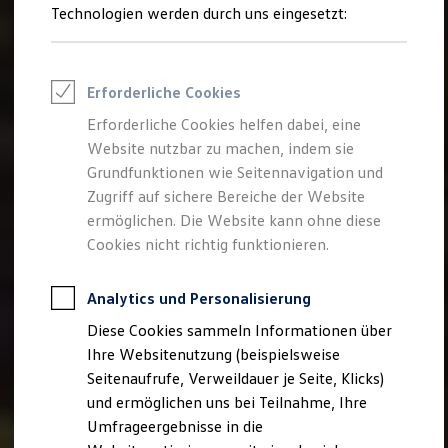
Technologien werden durch uns eingesetzt:
Volkswagen Marktplatz
Die ENERGY Sondermodelle
Junge Gebrauchtwagen und Gebrauchtwagen
Volkswagen Zertifizierte Gebrauchtwagen
Elektromobilität bei Gebrauchtwagen
Erforderliche Cookies
Zubehör- und Serviceangebote
Saisonangebote
Erforderliche Cookies helfen dabei, eine
Reifenpakete
Website nutzbar zu machen, indem sie
Leasing
Grundfunktionen wie Seitennavigation und
Leasing-Angebote
Gebrauchtwagen Leasing
Zugriff auf sichere Bereiche der Website
Junge Gebrauchtwagen-Leasing
ermöglichen. Die Website kann ohne diese
Elektroauto Leasing
Cookies nicht richtig funktionieren.
Kleinwagen-Leasing
Leasing ohne Anzahlung
Finanzierung
Analytics und Personalisierung
Autokredit mit Schlussrate
Versicherungen und Garantien
Diese Cookies sammeln Informationen über
Kfz-Versicherung
Ihre Websitenutzung (beispielsweise
Restschuldversicherungen
Garantien
Seitenaufrufe, Verweildauer je Seite, Klicks)
Wartungsverträge
und ermöglichen uns bei Teilnahme, Ihre
Geschäftskunden
Umfrageergebnisse in die
Professional Class bei Volkswagen
Großkunden