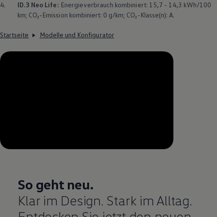
4.
ID.3
Neo Life:
Energieverbrauch kombiniert: 15,7 - 14,3 kWh/100
km; CO₂-Emission kombiniert: 0 g/km; CO₂-Klasse(n): A.
Startseite
Modelle und Konfigurator
--:--
Verbleibende Zeit, --:--
So geht neu.
Klar im Design. Stark im Alltag.
Entdecken Sie jetzt den neuen