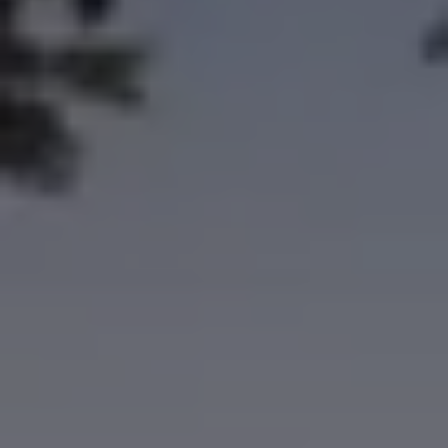
Über Ihr Auto
Vorgängermodelle
Kundeninformationen
Volkswagen Kundenbetreuung
Warn- und Kontrollleuchten
Assistenzsysteme
Digitale Betriebsanleitung
Live Beratung
Magazin
Lifestyle
Transport
Familie
Elektromobilität
Volkswagen R
Pannen- und Unfallhilfe
Volkswagen Kundenbetreuung