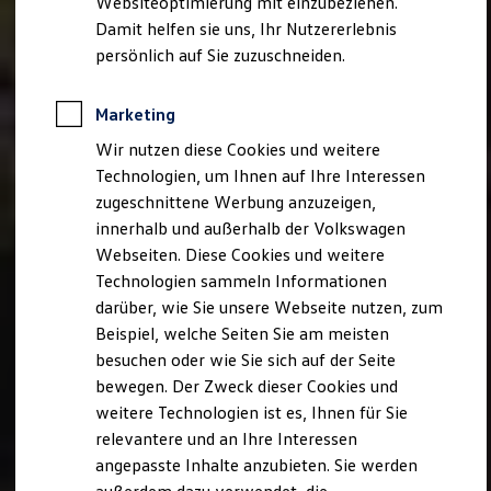
Websiteoptimierung mit einzubeziehen.
Behörden
Damit helfen sie uns, Ihr Nutzererlebnis
Direktkunden
persönlich auf Sie zuzuschneiden.
Sonderfahrzeuge
Anpfiff zum Gewinn
Elektromobilität
Marketing
Elektroautos
ID. Tutorials
Wir nutzen diese Cookies und weitere
Elektrofahrzeugkonzepte
Technologien, um Ihnen auf Ihre Interessen
ID. EVERY1
Reichweite
zugeschnittene Werbung anzuzeigen,
Reichweite der ID. Modelle
innerhalb und außerhalb der Volkswagen
Reichweite im Winter
Webseiten. Diese Cookies und weitere
Rekuperation
Laden
Technologien sammeln Informationen
Laden unterwegs
darüber, wie Sie unsere Webseite nutzen, zum
Laden Zuhause
Beispiel, welche Seiten Sie am meisten
Ladestationen finden
Ladezeitensimulator
besuchen oder wie Sie sich auf der Seite
Batterie
bewegen. Der Zweck dieser Cookies und
Sicherheit
weitere Technologien ist es, Ihnen für Sie
Garantie und Lebensdauer
Nachhaltigkeit
relevantere und an Ihre Interessen
Technologie
angepasste Inhalte anzubieten. Sie werden
Kosten und Kauf