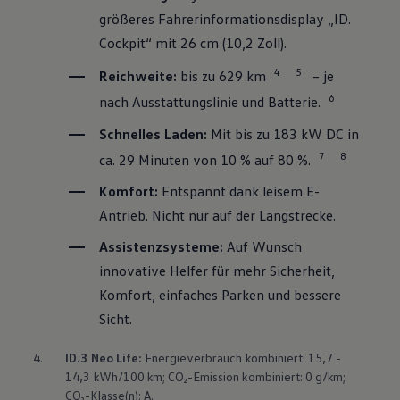
größeres Fahrerinformationsdisplay „ID.
Cockpit“ mit 26 cm (10,2 Zoll).
4
5
Reichweite:
bis zu 629 km
– je
6
nach Ausstattungslinie und Batterie.
Schnelles Laden:
Mit bis zu 183 kW DC in
7
8
ca. 29 Minuten von 10 % auf 80 %.
Komfort:
Entspannt dank leisem E-
Antrieb. Nicht nur auf der Langstrecke.
Assistenzsysteme:
Auf Wunsch
innovative Helfer für mehr Sicherheit,
Komfort, einfaches Parken und bessere
Sicht.
4.
ID.3
Neo Life:
Energieverbrauch kombiniert: 15,7 -
14,3 kWh/100 km; CO₂-Emission kombiniert: 0 g/km;
CO₂-Klasse(n): A.