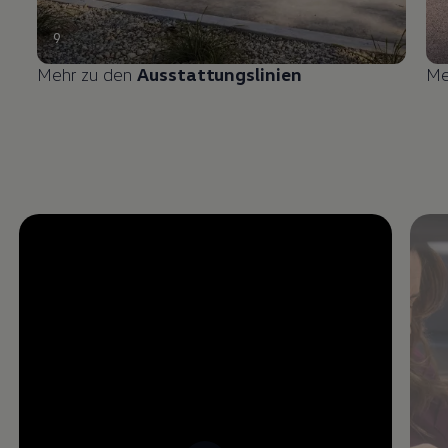
9
Mehr zu den
Ausstattungslinien
Me
Enable fullscreen mode