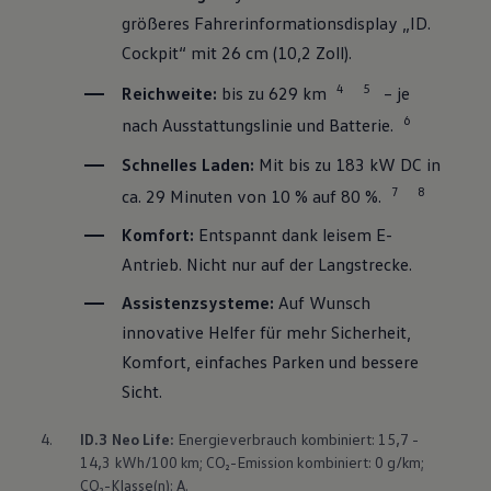
größeres Fahrerinformationsdisplay „ID.
Cockpit“ mit 26 cm (10,2 Zoll).
4
5
Reichweite:
bis zu 629 km
– je
6
nach Ausstattungslinie und Batterie.
Schnelles Laden:
Mit bis zu 183 kW DC in
7
8
ca. 29 Minuten von 10 % auf 80 %.
Komfort:
Entspannt dank leisem E-
Antrieb. Nicht nur auf der Langstrecke.
Assistenzsysteme:
Auf Wunsch
innovative Helfer für mehr Sicherheit,
Komfort, einfaches Parken und bessere
Sicht.
4.
ID.3
Neo Life:
Energieverbrauch kombiniert: 15,7 -
14,3 kWh/100 km; CO₂-Emission kombiniert: 0 g/km;
CO₂-Klasse(n): A.