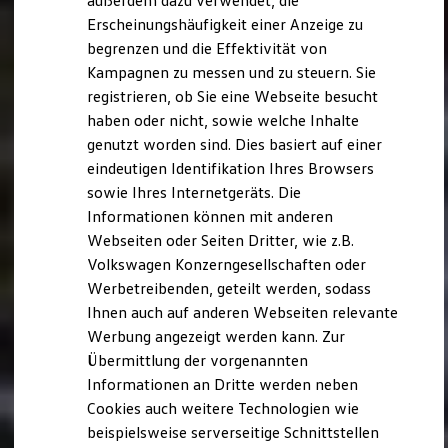
außerdem dazu verwendet, die
Verbrauchskosten
Kaufoptionen
Erscheinungshäufigkeit einer Anzeige zu
E-Auto-Förderung
begrenzen und die Effektivität von
Software und Konnektivität
Kampagnen zu messen und zu steuern. Sie
Die ID. Software 6
ID. Software Versionen und Updates
registrieren, ob Sie eine Webseite besucht
Digitale Extras
haben oder nicht, sowie welche Inhalte
Schnittstellen zu Ihrem ID.
genutzt worden sind. Dies basiert auf einer
Hybridautos
Marke und Erlebnis
eindeutigen Identifikation Ihres Browsers
Volkswagen R und R Experience
sowie Ihres Internetgeräts. Die
R-Modelle
Informationen können mit anderen
R Experience
Driving Experience
Webseiten oder Seiten Dritter, wie z.B.
Volkswagen entdecken
Volkswagen Konzerngesellschaften oder
Werkbesichtigung
Werbetreibenden, geteilt werden, sodass
Factory visit
Lifestyle Shop
Ihnen auch auf anderen Webseiten relevante
T-Roc Kollektion
Werbung angezeigt werden kann. Zur
Golf Kollektion
Übermittlung der vorgenannten
ID. Kollektion
Volkswagen Kollektion
Informationen an Dritte werden neben
R-Kollektion
Cookies auch weitere Technologien wie
GTI Kollektion
beispielsweise serverseitige Schnittstellen
Fußball Drop