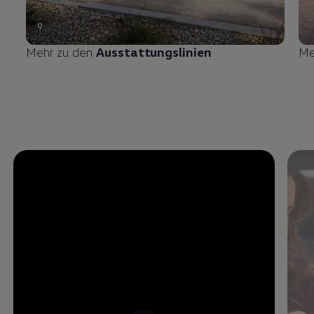
9
Mehr zu den
Ausstattungslinien
Me
Enable fullscreen mode