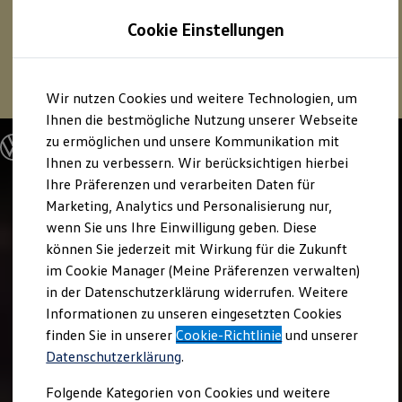
1
Profitieren Sie von bis zu
6.000 €
Cookie Einstellungen
E‑Auto‑Förderung für neue
Volkswagen
ID. oder
Hybridmodelle.
Zum
Zum
Mehr zur
E‑Auto
-Förderung
Wir nutzen Cookies und weitere Technologien, um
Hauptinhalt
Footer
springen
springen
Ihnen die bestmögliche Nutzung unserer Webseite
zu ermöglichen und unsere Kommunikation mit
Modelle und Konfigurator
Konfigurator
Ihnen zu verbessern. Wir berücksichtigen hierbei
Modelle vergleichen
Ihre Präferenzen und verarbeiten Daten für
Konfiguration laden
Marketing, Analytics und Personalisierung nur,
Autosuche
Elektroautos
wenn Sie uns Ihre Einwilligung geben. Diese
ENERGY Sondermodelle
können Sie jederzeit mit Wirkung für die Zukunft
Nutzfahrzeuge
im Cookie Manager (Meine Präferenzen verwalten)
SUV und CUV
Familienautos
in der Datenschutzerklärung widerrufen. Weitere
Kombis
Informationen zu unseren eingesetzten Cookies
Kompaktwagen
finden Sie in unserer
Cookie-Richtlinie
und unserer
Sportwagen
Schnell verfügbare Fahrzeuge
Datenschutzerklärung
.
Angebote und Produkte
Aktuelle Angebote
Folgende Kategorien von Cookies und weitere
E-Auto-Förderung