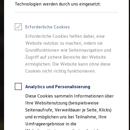
Technologien werden durch uns eingesetzt:
Volkswagen Marktplatz
Die ENERGY Sondermodelle
Junge Gebrauchtwagen und Gebrauchtwagen
Volkswagen Zertifizierte Gebrauchtwagen
Elektromobilität bei Gebrauchtwagen
Erforderliche Cookies
Zubehör- und Serviceangebote
Saisonangebote
Erforderliche Cookies helfen dabei, eine
Reifenpakete
Website nutzbar zu machen, indem sie
Leasing
Grundfunktionen wie Seitennavigation und
Leasing-Angebote
Gebrauchtwagen Leasing
Zugriff auf sichere Bereiche der Website
Junge Gebrauchtwagen-Leasing
ermöglichen. Die Website kann ohne diese
Elektroauto Leasing
Cookies nicht richtig funktionieren.
Kleinwagen-Leasing
Leasing ohne Anzahlung
Finanzierung
Analytics und Personalisierung
Autokredit mit Schlussrate
Versicherungen und Garantien
Diese Cookies sammeln Informationen über
Kfz-Versicherung
Ihre Websitenutzung (beispielsweise
Restschuldversicherungen
Garantien
Seitenaufrufe, Verweildauer je Seite, Klicks)
Wartungsverträge
und ermöglichen uns bei Teilnahme, Ihre
Geschäftskunden
Umfrageergebnisse in die
Professional Class bei Volkswagen
Großkunden