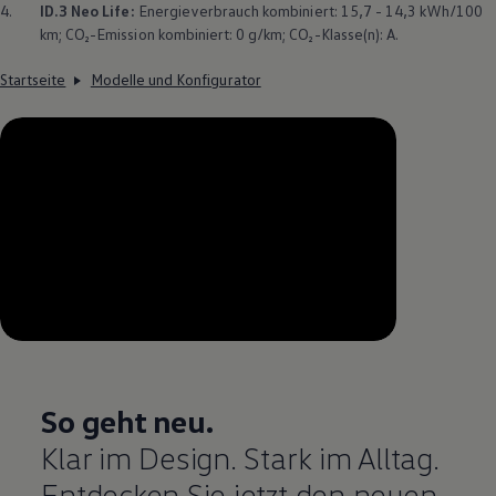
4.
ID.3
Neo Life:
Energieverbrauch kombiniert: 15,7 - 14,3 kWh/100
km; CO₂-Emission kombiniert: 0 g/km; CO₂-Klasse(n): A.
Startseite
Modelle und Konfigurator
--:--
Verbleibende Zeit, --:--
So geht neu.
Klar im Design. Stark im Alltag.
Entdecken Sie jetzt den neuen