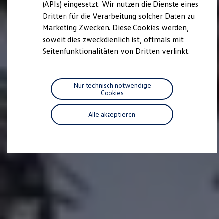
we drive football
(APIs) eingesetzt. Wir nutzen die Dienste eines
#wedriveproud
Dritten für die Verarbeitung solcher Daten zu
Besitzer und Service
Marketing Zwecken. Diese Cookies werden,
myVolkswagen
Software Updates
soweit dies zweckdienlich ist, oftmals mit
Service und Ersatzteile
Seitenfunktionalitäten von Dritten verlinkt.
Inspektion und HU/AU
Reparaturen und Checks
Motorenöl und Flüssigkeiten
Räder und Reifen
Nur technisch notwendige
Pannen- und Unfallhilfe
Cookies
Economy Service
Volkswagen Teile
Alle akzeptieren
Zubehör
Modellspezifisches Zubehör
Schutz und Pflege
Transport
Entertainment und Elektronik
Individualisieren
Wallbox und Ladekabel
Digitale Extras
Dienste für Ihr Modell finden
Volkswagen Apps, Login und Shop
Handy und Fahrzeug verbinden
Updates für Software, Karten und Radio