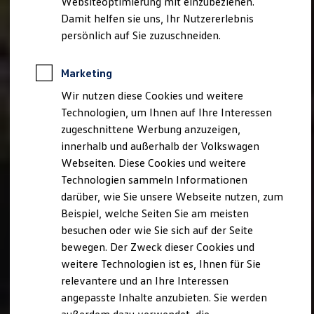
Websiteoptimierung mit einzubeziehen.
Behörden
Damit helfen sie uns, Ihr Nutzererlebnis
Direktkunden
persönlich auf Sie zuzuschneiden.
Sonderfahrzeuge
Anpfiff zum Gewinn
Elektromobilität
Marketing
Elektroautos
ID. Tutorials
Wir nutzen diese Cookies und weitere
Elektrofahrzeugkonzepte
Technologien, um Ihnen auf Ihre Interessen
ID. EVERY1
Reichweite
zugeschnittene Werbung anzuzeigen,
Reichweite der ID. Modelle
innerhalb und außerhalb der Volkswagen
Reichweite im Winter
Webseiten. Diese Cookies und weitere
Rekuperation
Laden
Technologien sammeln Informationen
Laden unterwegs
darüber, wie Sie unsere Webseite nutzen, zum
Laden Zuhause
Beispiel, welche Seiten Sie am meisten
Ladestationen finden
Ladezeitensimulator
besuchen oder wie Sie sich auf der Seite
Batterie
bewegen. Der Zweck dieser Cookies und
Sicherheit
weitere Technologien ist es, Ihnen für Sie
Garantie und Lebensdauer
Nachhaltigkeit
relevantere und an Ihre Interessen
Technologie
angepasste Inhalte anzubieten. Sie werden
Kosten und Kauf