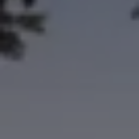
Über Ihr Auto
Vorgängermodelle
Kundeninformationen
Volkswagen Kundenbetreuung
Warn- und Kontrollleuchten
Assistenzsysteme
Digitale Betriebsanleitung
Live Beratung
Magazin
Lifestyle
Transport
Familie
Elektromobilität
Volkswagen R
Pannen- und Unfallhilfe
Volkswagen Kundenbetreuung