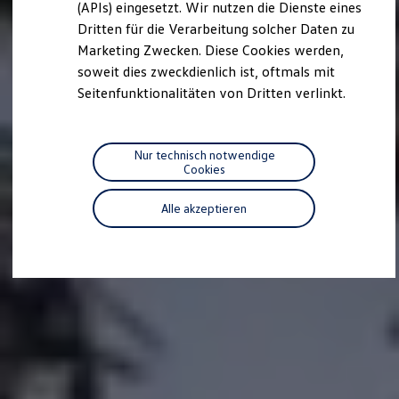
we drive football
(APIs) eingesetzt. Wir nutzen die Dienste eines
#wedriveproud
Dritten für die Verarbeitung solcher Daten zu
Besitzer und Service
Marketing Zwecken. Diese Cookies werden,
myVolkswagen
Software Updates
soweit dies zweckdienlich ist, oftmals mit
Service und Ersatzteile
Seitenfunktionalitäten von Dritten verlinkt.
Inspektion und HU/AU
Reparaturen und Checks
Motorenöl und Flüssigkeiten
Räder und Reifen
Nur technisch notwendige
Pannen- und Unfallhilfe
Cookies
Economy Service
Volkswagen Teile
Alle akzeptieren
Zubehör
Modellspezifisches Zubehör
Schutz und Pflege
Transport
Entertainment und Elektronik
Individualisieren
Wallbox und Ladekabel
Digitale Extras
Dienste für Ihr Modell finden
Volkswagen Apps, Login und Shop
Handy und Fahrzeug verbinden
Updates für Software, Karten und Radio