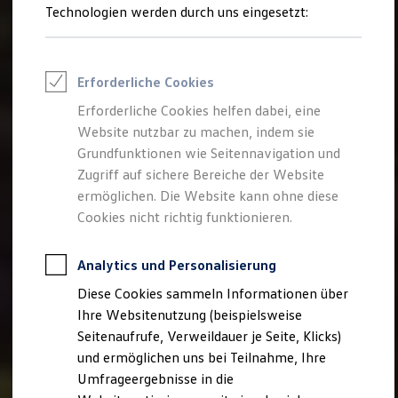
Technologien werden durch uns eingesetzt:
Volkswagen Marktplatz
Die ENERGY Sondermodelle
Junge Gebrauchtwagen und Gebrauchtwagen
Volkswagen Zertifizierte Gebrauchtwagen
Elektromobilität bei Gebrauchtwagen
Erforderliche Cookies
Zubehör- und Serviceangebote
Saisonangebote
Erforderliche Cookies helfen dabei, eine
Reifenpakete
Website nutzbar zu machen, indem sie
Leasing
Grundfunktionen wie Seitennavigation und
Leasing-Angebote
Gebrauchtwagen Leasing
Zugriff auf sichere Bereiche der Website
Junge Gebrauchtwagen-Leasing
ermöglichen. Die Website kann ohne diese
Elektroauto Leasing
Cookies nicht richtig funktionieren.
Kleinwagen-Leasing
Leasing ohne Anzahlung
Finanzierung
Analytics und Personalisierung
Autokredit mit Schlussrate
Versicherungen und Garantien
Diese Cookies sammeln Informationen über
Kfz-Versicherung
Ihre Websitenutzung (beispielsweise
Restschuldversicherungen
Garantien
Seitenaufrufe, Verweildauer je Seite, Klicks)
Wartungsverträge
und ermöglichen uns bei Teilnahme, Ihre
Geschäftskunden
Umfrageergebnisse in die
Professional Class bei Volkswagen
Großkunden