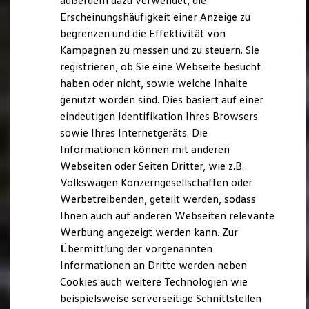
außerdem dazu verwendet, die
Verbrauchskosten
Kaufoptionen
Erscheinungshäufigkeit einer Anzeige zu
E-Auto-Förderung
begrenzen und die Effektivität von
Software und Konnektivität
Kampagnen zu messen und zu steuern. Sie
Die ID. Software 6
ID. Software Versionen und Updates
registrieren, ob Sie eine Webseite besucht
Digitale Extras
haben oder nicht, sowie welche Inhalte
Schnittstellen zu Ihrem ID.
genutzt worden sind. Dies basiert auf einer
Hybridautos
Marke und Erlebnis
eindeutigen Identifikation Ihres Browsers
Volkswagen R und R Experience
sowie Ihres Internetgeräts. Die
R-Modelle
Informationen können mit anderen
R Experience
Driving Experience
Webseiten oder Seiten Dritter, wie z.B.
Volkswagen entdecken
Volkswagen Konzerngesellschaften oder
Werkbesichtigung
Werbetreibenden, geteilt werden, sodass
Factory visit
Lifestyle Shop
Ihnen auch auf anderen Webseiten relevante
T-Roc Kollektion
Werbung angezeigt werden kann. Zur
Golf Kollektion
Übermittlung der vorgenannten
ID. Kollektion
Volkswagen Kollektion
Informationen an Dritte werden neben
R-Kollektion
Cookies auch weitere Technologien wie
GTI Kollektion
beispielsweise serverseitige Schnittstellen
Fußball Drop