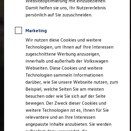
Websiteoptimierung mit einzubeziehen.
Behörden
Damit helfen sie uns, Ihr Nutzererlebnis
Direktkunden
persönlich auf Sie zuzuschneiden.
Sonderfahrzeuge
Anpfiff zum Gewinn
Elektromobilität
Marketing
Elektroautos
ID. Tutorials
Wir nutzen diese Cookies und weitere
Elektrofahrzeugkonzepte
Technologien, um Ihnen auf Ihre Interessen
ID. EVERY1
Reichweite
zugeschnittene Werbung anzuzeigen,
Reichweite der ID. Modelle
innerhalb und außerhalb der Volkswagen
Reichweite im Winter
Webseiten. Diese Cookies und weitere
Rekuperation
Laden
Technologien sammeln Informationen
Laden unterwegs
darüber, wie Sie unsere Webseite nutzen, zum
Laden Zuhause
Beispiel, welche Seiten Sie am meisten
Ladestationen finden
Ladezeitensimulator
besuchen oder wie Sie sich auf der Seite
Batterie
bewegen. Der Zweck dieser Cookies und
Sicherheit
weitere Technologien ist es, Ihnen für Sie
Garantie und Lebensdauer
Nachhaltigkeit
relevantere und an Ihre Interessen
Technologie
angepasste Inhalte anzubieten. Sie werden
Kosten und Kauf