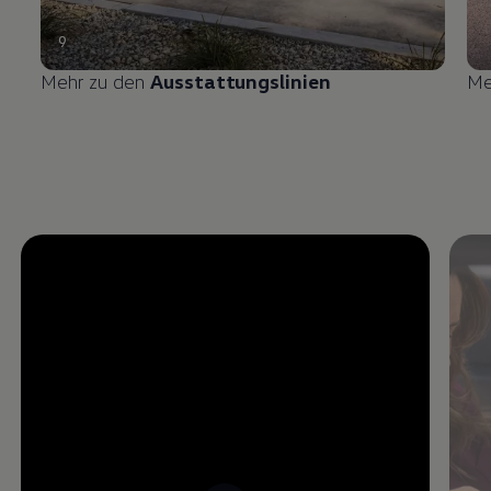
9
Mehr zu den
Ausstattungslinien
Me
Enable fullscreen mode