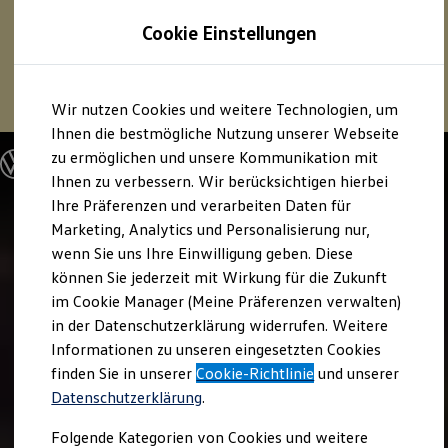
1
Profitieren Sie von bis zu
6.000 €
Cookie Einstellungen
E‑Auto‑Förderung für neue
Volkswagen
ID. oder
Hybridmodelle.
Zum
Zum
Mehr zur
E‑Auto
-Förderung
Wir nutzen Cookies und weitere Technologien, um
Hauptinhalt
Footer
springen
springen
Ihnen die bestmögliche Nutzung unserer Webseite
zu ermöglichen und unsere Kommunikation mit
Modelle und Konfigurator
Konfigurator
Ihnen zu verbessern. Wir berücksichtigen hierbei
Modelle vergleichen
Ihre Präferenzen und verarbeiten Daten für
Konfiguration laden
Marketing, Analytics und Personalisierung nur,
Autosuche
Elektroautos
wenn Sie uns Ihre Einwilligung geben. Diese
ENERGY Sondermodelle
können Sie jederzeit mit Wirkung für die Zukunft
Nutzfahrzeuge
im Cookie Manager (Meine Präferenzen verwalten)
SUV und CUV
Familienautos
in der Datenschutzerklärung widerrufen. Weitere
Kombis
Informationen zu unseren eingesetzten Cookies
Kompaktwagen
finden Sie in unserer
Cookie-Richtlinie
und unserer
Sportwagen
Schnell verfügbare Fahrzeuge
Datenschutzerklärung
.
Angebote und Produkte
Aktuelle Angebote
Folgende Kategorien von Cookies und weitere
E-Auto-Förderung