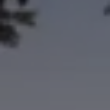
Über Ihr Auto
Vorgängermodelle
Kundeninformationen
Volkswagen Kundenbetreuung
Warn- und Kontrollleuchten
Assistenzsysteme
Digitale Betriebsanleitung
Live Beratung
Magazin
Lifestyle
Transport
Familie
Elektromobilität
Volkswagen R
Pannen- und Unfallhilfe
Volkswagen Kundenbetreuung