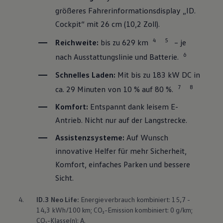
größeres Fahrerinformationsdisplay „ID.
Cockpit“ mit 26 cm (10,2 Zoll).
4
5
Reichweite:
bis zu 629 km
– je
6
nach Ausstattungslinie und Batterie.
Schnelles Laden:
Mit bis zu 183 kW DC in
7
8
ca. 29 Minuten von 10 % auf 80 %.
Komfort:
Entspannt dank leisem E-
Antrieb. Nicht nur auf der Langstrecke.
Assistenzsysteme:
Auf Wunsch
innovative Helfer für mehr Sicherheit,
Komfort, einfaches Parken und bessere
Sicht.
4.
ID.3
Neo Life:
Energieverbrauch kombiniert: 15,7 -
14,3 kWh/100 km; CO₂-Emission kombiniert: 0 g/km;
CO₂-Klasse(n): A.