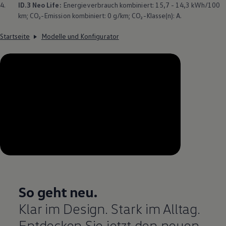
4.
ID.3
Neo Life:
Energieverbrauch kombiniert: 15,7 - 14,3 kWh/100
km; CO₂-Emission kombiniert: 0 g/km; CO₂-Klasse(n): A.
Startseite
Modelle und Konfigurator
--:--
Verbleibende Zeit, --:--
So geht neu.
Klar im Design. Stark im Alltag.
Entdecken Sie jetzt den neuen