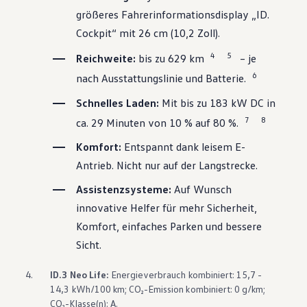
größeres Fahrerinformationsdisplay „ID.
Cockpit“ mit 26 cm (10,2 Zoll).
4
5
Reichweite:
bis zu 629 km
– je
6
nach Ausstattungslinie und Batterie.
Schnelles Laden:
Mit bis zu 183 kW DC in
7
8
ca. 29 Minuten von 10 % auf 80 %.
Komfort:
Entspannt dank leisem E-
Antrieb. Nicht nur auf der Langstrecke.
Assistenzsysteme:
Auf Wunsch
innovative Helfer für mehr Sicherheit,
Komfort, einfaches Parken und bessere
Sicht.
4.
ID.3
Neo Life:
Energieverbrauch kombiniert: 15,7 -
14,3 kWh/100 km; CO₂-Emission kombiniert: 0 g/km;
CO₂-Klasse(n): A.