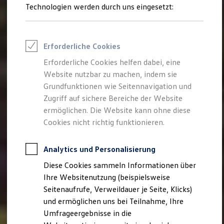
Technologien werden durch uns eingesetzt:
Volkswagen Marktplatz
Die ENERGY Sondermodelle
Junge Gebrauchtwagen und Gebrauchtwagen
Volkswagen Zertifizierte Gebrauchtwagen
Elektromobilität bei Gebrauchtwagen
Erforderliche Cookies
Zubehör- und Serviceangebote
Saisonangebote
Erforderliche Cookies helfen dabei, eine
Reifenpakete
Website nutzbar zu machen, indem sie
Leasing
Grundfunktionen wie Seitennavigation und
Leasing-Angebote
Gebrauchtwagen Leasing
Zugriff auf sichere Bereiche der Website
Junge Gebrauchtwagen-Leasing
ermöglichen. Die Website kann ohne diese
Elektroauto Leasing
Cookies nicht richtig funktionieren.
Kleinwagen-Leasing
Leasing ohne Anzahlung
Finanzierung
Analytics und Personalisierung
Autokredit mit Schlussrate
Versicherungen und Garantien
Diese Cookies sammeln Informationen über
Kfz-Versicherung
Ihre Websitenutzung (beispielsweise
Restschuldversicherungen
Garantien
Seitenaufrufe, Verweildauer je Seite, Klicks)
Wartungsverträge
und ermöglichen uns bei Teilnahme, Ihre
Geschäftskunden
Umfrageergebnisse in die
Professional Class bei Volkswagen
Großkunden