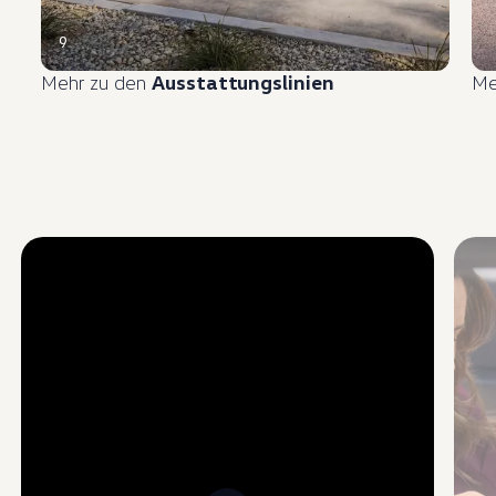
9
Mehr zu den
Ausstattungslinien
Me
Enable fullscreen mode