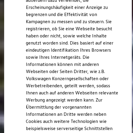
außerdem dazu verwendet, die
Verbrauchskosten
Kaufoptionen
Erscheinungshäufigkeit einer Anzeige zu
E-Auto-Förderung
begrenzen und die Effektivität von
Software und Konnektivität
Kampagnen zu messen und zu steuern. Sie
Die ID. Software 6
ID. Software Versionen und Updates
registrieren, ob Sie eine Webseite besucht
Digitale Extras
haben oder nicht, sowie welche Inhalte
Schnittstellen zu Ihrem ID.
genutzt worden sind. Dies basiert auf einer
Hybridautos
Marke und Erlebnis
eindeutigen Identifikation Ihres Browsers
Volkswagen R und R Experience
sowie Ihres Internetgeräts. Die
R-Modelle
Informationen können mit anderen
R Experience
Driving Experience
Webseiten oder Seiten Dritter, wie z.B.
Volkswagen entdecken
Volkswagen Konzerngesellschaften oder
Werkbesichtigung
Werbetreibenden, geteilt werden, sodass
Factory visit
Lifestyle Shop
Ihnen auch auf anderen Webseiten relevante
T-Roc Kollektion
Werbung angezeigt werden kann. Zur
Golf Kollektion
Übermittlung der vorgenannten
ID. Kollektion
Volkswagen Kollektion
Informationen an Dritte werden neben
R-Kollektion
Cookies auch weitere Technologien wie
GTI Kollektion
beispielsweise serverseitige Schnittstellen
Fußball Drop