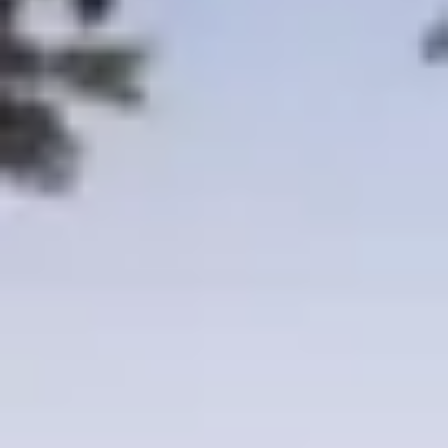
Über Ihr Auto
Vorgängermodelle
Kundeninformationen
Volkswagen Kundenbetreuung
Warn- und Kontrollleuchten
Assistenzsysteme
Digitale Betriebsanleitung
Live Beratung
Magazin
Lifestyle
Transport
Familie
Elektromobilität
Volkswagen R
Pannen- und Unfallhilfe
Volkswagen Kundenbetreuung