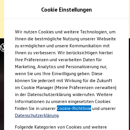
1
Profitieren Sie von bis zu
6.000 €
Cookie Einstellungen
E‑Auto‑Förderung für neue
Volkswagen
ID. oder
Hybridmodelle.
Zum
Zum
Mehr zur
E‑Auto
-Förderung
Wir nutzen Cookies und weitere Technologien, um
Hauptinhalt
Footer
springen
springen
Ihnen die bestmögliche Nutzung unserer Webseite
zu ermöglichen und unsere Kommunikation mit
Modelle und Konfigurator
Konfigurator
Ihnen zu verbessern. Wir berücksichtigen hierbei
Modelle vergleichen
Ihre Präferenzen und verarbeiten Daten für
Konfiguration laden
Marketing, Analytics und Personalisierung nur,
Autosuche
Elektroautos
wenn Sie uns Ihre Einwilligung geben. Diese
ENERGY Sondermodelle
können Sie jederzeit mit Wirkung für die Zukunft
Nutzfahrzeuge
im Cookie Manager (Meine Präferenzen verwalten)
SUV und CUV
Familienautos
in der Datenschutzerklärung widerrufen. Weitere
Kombis
Informationen zu unseren eingesetzten Cookies
Kompaktwagen
finden Sie in unserer
Cookie-Richtlinie
und unserer
Sportwagen
Schnell verfügbare Fahrzeuge
Datenschutzerklärung
.
Angebote und Produkte
Aktuelle Angebote
Folgende Kategorien von Cookies und weitere
E-Auto-Förderung