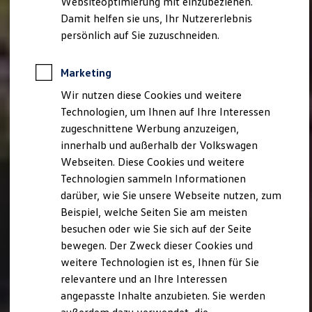
Websiteoptimierung mit einzubeziehen.
Behörden
Damit helfen sie uns, Ihr Nutzererlebnis
Direktkunden
persönlich auf Sie zuzuschneiden.
Sonderfahrzeuge
Anpfiff zum Gewinn
Elektromobilität
Marketing
Elektroautos
ID. Tutorials
Wir nutzen diese Cookies und weitere
Elektrofahrzeugkonzepte
Technologien, um Ihnen auf Ihre Interessen
ID. EVERY1
Reichweite
zugeschnittene Werbung anzuzeigen,
Reichweite der ID. Modelle
innerhalb und außerhalb der Volkswagen
Reichweite im Winter
Webseiten. Diese Cookies und weitere
Rekuperation
Laden
Technologien sammeln Informationen
Laden unterwegs
darüber, wie Sie unsere Webseite nutzen, zum
Laden Zuhause
Beispiel, welche Seiten Sie am meisten
Ladestationen finden
Ladezeitensimulator
besuchen oder wie Sie sich auf der Seite
Batterie
bewegen. Der Zweck dieser Cookies und
Sicherheit
weitere Technologien ist es, Ihnen für Sie
Garantie und Lebensdauer
Nachhaltigkeit
relevantere und an Ihre Interessen
Technologie
angepasste Inhalte anzubieten. Sie werden
Kosten und Kauf