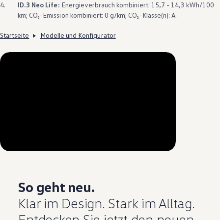
4.
ID.3
Neo Life:
Energieverbrauch kombiniert: 15,7 - 14,3 kWh/100
km; CO₂-Emission kombiniert: 0 g/km; CO₂-Klasse(n): A.
Startseite
Modelle und Konfigurator
--:--
Verbleibende Zeit, --:--
So geht neu.
Klar im Design. Stark im Alltag.
Entdecken Sie jetzt den neuen