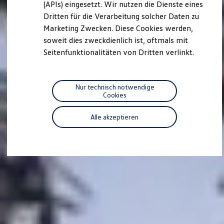
we drive football
(APIs) eingesetzt. Wir nutzen die Dienste eines
#wedriveproud
Dritten für die Verarbeitung solcher Daten zu
Besitzer und Service
Marketing Zwecken. Diese Cookies werden,
myVolkswagen
Software Updates
soweit dies zweckdienlich ist, oftmals mit
Service und Ersatzteile
Seitenfunktionalitäten von Dritten verlinkt.
Inspektion und HU/AU
Reparaturen und Checks
Motorenöl und Flüssigkeiten
Räder und Reifen
Nur technisch notwendige
Pannen- und Unfallhilfe
Cookies
Economy Service
Volkswagen Teile
Alle akzeptieren
Zubehör
Modellspezifisches Zubehör
Schutz und Pflege
Transport
Entertainment und Elektronik
Individualisieren
Wallbox und Ladekabel
Digitale Extras
Dienste für Ihr Modell finden
Volkswagen Apps, Login und Shop
Handy und Fahrzeug verbinden
Updates für Software, Karten und Radio