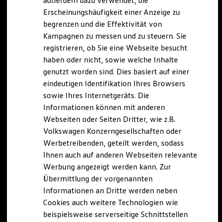
außerdem dazu verwendet, die
Hybridautos
Erscheinungshäufigkeit einer Anzeige zu
Marke und Erlebnis
begrenzen und die Effektivität von
Volkswagen R und R Experience
R-Modelle
Kampagnen zu messen und zu steuern. Sie
R Experience
registrieren, ob Sie eine Webseite besucht
Driving Experience
haben oder nicht, sowie welche Inhalte
Volkswagen entdecken
Werkbesichtigung
genutzt worden sind. Dies basiert auf einer
Factory visit
eindeutigen Identifikation Ihres Browsers
Lifestyle Shop
sowie Ihres Internetgeräts. Die
T-Roc Kollektion
Golf Kollektion
Informationen können mit anderen
ID. Kollektion
Webseiten oder Seiten Dritter, wie z.B.
Volkswagen Kollektion
Volkswagen Konzerngesellschaften oder
R-Kollektion
GTI Kollektion
Werbetreibenden, geteilt werden, sodass
Fußball Drop
Ihnen auch auf anderen Webseiten relevante
we drive football
Werbung angezeigt werden kann. Zur
#wedriveproud
Besitzer und Service
Übermittlung der vorgenannten
myVolkswagen
Informationen an Dritte werden neben
Software Updates
Cookies auch weitere Technologien wie
Service und Ersatzteile
Inspektion und HU/AU
beispielsweise serverseitige Schnittstellen
Reparaturen und Checks