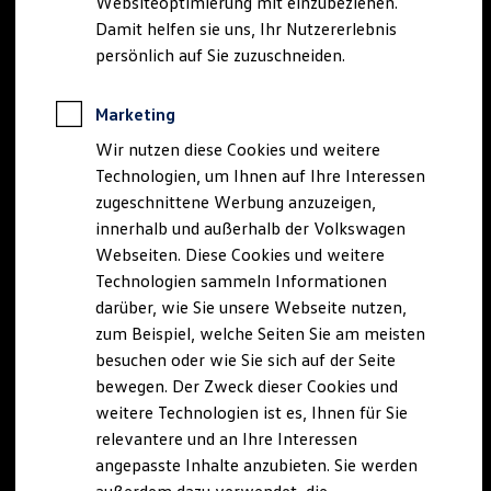
Websiteoptimierung mit einzubeziehen.
Elektrofahrzeugkonzepte
Damit helfen sie uns, Ihr Nutzererlebnis
ID. EVERY1
Reichweite
persönlich auf Sie zuzuschneiden.
Reichweite der ID. Modelle
Reichweite im Winter
Rekuperation
Marketing
Laden
Wir nutzen diese Cookies und weitere
Laden unterwegs
Laden Zuhause
Technologien, um Ihnen auf Ihre Interessen
Ladestationen finden
zugeschnittene Werbung anzuzeigen,
Ladezeitensimulator
innerhalb und außerhalb der Volkswagen
Batterie
Sicherheit
Webseiten. Diese Cookies und weitere
Garantie und Lebensdauer
Technologien sammeln Informationen
Nachhaltigkeit
darüber, wie Sie unsere Webseite nutzen,
Technologie
Kosten und Kauf
zum Beispiel, welche Seiten Sie am meisten
Verbrauchskosten
besuchen oder wie Sie sich auf der Seite
Kaufoptionen
bewegen. Der Zweck dieser Cookies und
E-Auto-Förderung
Software und Konnektivität
weitere Technologien ist es, Ihnen für Sie
Die ID. Software 6
relevantere und an Ihre Interessen
ID. Software Versionen und Updates
angepasste Inhalte anzubieten. Sie werden
Digitale Extras
Schnittstellen zu Ihrem ID.