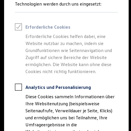
Reifenpakete
Technologien werden durch uns eingesetzt:
Leasing
Leasing-Angebote
Gebrauchtwagen Leasing
Junge Gebrauchtwagen-Leasing
Erforderliche Cookies
Elektroauto Leasing
Kleinwagen-Leasing
Erforderliche Cookies helfen dabei, eine
Leasing ohne Anzahlung
Website nutzbar zu machen, indem sie
Finanzierung
Autokredit mit Schlussrate
Grundfunktionen wie Seitennavigation und
Versicherungen und Garantien
Zugriff auf sichere Bereiche der Website
Kfz-Versicherung
ermöglichen. Die Website kann ohne diese
Restschuldversicherungen
Garantien
Cookies nicht richtig funktionieren.
Wartungsverträge
Geschäftskunden
Professional Class bei Volkswagen
Analytics und Personalisierung
Großkunden
Diese Cookies sammeln Informationen über
Behörden
Direktkunden
Ihre Websitenutzung (beispielsweise
Sonderfahrzeuge
Seitenaufrufe, Verweildauer je Seite, Klicks)
Anpfiff zum Gewinn
und ermöglichen uns bei Teilnahme, Ihre
Elektromobilität
Elektroautos
Umfrageergebnisse in die
ID. Tutorials