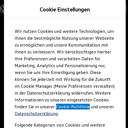
Modelle und Konfigurator
Cookie Einstellungen
Konfigurator
Modelle vergleichen
Konfiguration laden
Zum
Zum
Autosuche
Wir nutzen Cookies und weitere Technologien, um
Hauptinhalt
Footer
Elektroautos
springen
springen
Ihnen die bestmögliche Nutzung unserer Webseite
ENERGY Sondermodelle
Nutzfahrzeuge
zu ermöglichen und unsere Kommunikation mit
SUV und CUV
Ihnen zu verbessern. Wir berücksichtigen hierbei
Familienautos
Ihre Präferenzen und verarbeiten Daten für
Kombis
Kompaktwagen
Marketing, Analytics und Personalisierung nur,
Sportwagen
wenn Sie uns Ihre Einwilligung geben. Diese
Schnell verfügbare Fahrzeuge
Angebote und Produkte
können Sie jederzeit mit Wirkung für die Zukunft
Aktuelle Angebote
im Cookie Manager (Meine Präferenzen verwalten)
E-Auto-Förderung
in der Datenschutzerklärung widerrufen. Weitere
Volkswagen Marktplatz
Informationen zu unseren eingesetzten Cookies
Die ENERGY Sondermodelle
Junge Gebrauchtwagen und Gebrauchtwagen
finden Sie in unserer
Cookie-Richtlinie
und unserer
Volkswagen Zertifizierte Gebrauchtwagen
Datenschutzerklärung
.
Elektromobilität bei Gebrauchtwagen
Zubehör- und Serviceangebote
Folgende Kategorien von Cookies und weitere
Saisonangebote