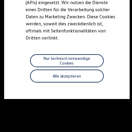
(APIs) eingesetzt. Wir nutzen die Dienste
Motorenöl und Flüssigkeiten
eines Dritten für die Verarbeitung solcher
Räder und Reifen
Pannen- und Unfallhilfe
Daten zu Marketing Zwecken. Diese Cookies
Economy Service
werden, soweit dies zweckdienlich ist,
Volkswagen Teile
oftmals mit Seitenfunktionalitäten von
Zubehör
Modellspezifisches Zubehör
Dritten verlinkt.
Schutz und Pflege
Transport
Entertainment und Elektronik
Individualisieren
Nur technisch notwendige
Wallbox und Ladekabel
Cookies
Digitale Extras
Dienste für Ihr Modell finden
Alle akzeptieren
Volkswagen Apps, Login und Shop
Handy und Fahrzeug verbinden
Updates für Software, Karten und Radio
Über Ihr Auto
Vorgängermodelle
Kundeninformationen
Volkswagen Kundenbetreuung
Warn- und Kontrollleuchten
Assistenzsysteme
Digitale Betriebsanleitung
Live Beratung