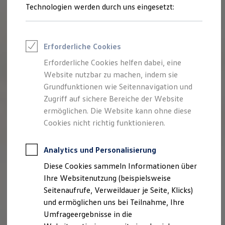
Reifenpakete
Technologien werden durch uns eingesetzt:
Leasing
Leasing-Angebote
Gebrauchtwagen Leasing
Junge Gebrauchtwagen-Leasing
Erforderliche Cookies
Elektroauto Leasing
Kleinwagen-Leasing
Erforderliche Cookies helfen dabei, eine
Leasing ohne Anzahlung
Website nutzbar zu machen, indem sie
Finanzierung
Autokredit mit Schlussrate
Grundfunktionen wie Seitennavigation und
Versicherungen und Garantien
Zugriff auf sichere Bereiche der Website
Kfz-Versicherung
ermöglichen. Die Website kann ohne diese
Restschuldversicherungen
Garantien
Cookies nicht richtig funktionieren.
Wartungsverträge
Geschäftskunden
Professional Class bei Volkswagen
Analytics und Personalisierung
Großkunden
Diese Cookies sammeln Informationen über
Behörden
Direktkunden
Ihre Websitenutzung (beispielsweise
Sonderfahrzeuge
Seitenaufrufe, Verweildauer je Seite, Klicks)
Anpfiff zum Gewinn
und ermöglichen uns bei Teilnahme, Ihre
Elektromobilität
Elektroautos
Umfrageergebnisse in die
ID. Tutorials