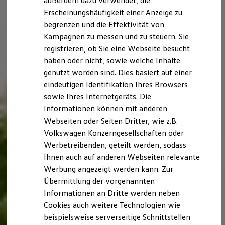
außerdem dazu verwendet, die
Hybridautos
Erscheinungshäufigkeit einer Anzeige zu
Marke und Erlebnis
begrenzen und die Effektivität von
Volkswagen R und R Experience
R-Modelle
Kampagnen zu messen und zu steuern. Sie
R Experience
registrieren, ob Sie eine Webseite besucht
Driving Experience
haben oder nicht, sowie welche Inhalte
Volkswagen entdecken
Werkbesichtigung
genutzt worden sind. Dies basiert auf einer
Factory visit
eindeutigen Identifikation Ihres Browsers
Lifestyle Shop
sowie Ihres Internetgeräts. Die
T-Roc Kollektion
Golf Kollektion
Informationen können mit anderen
ID. Kollektion
Webseiten oder Seiten Dritter, wie z.B.
Volkswagen Kollektion
Volkswagen Konzerngesellschaften oder
R-Kollektion
GTI Kollektion
Werbetreibenden, geteilt werden, sodass
Fußball Drop
Ihnen auch auf anderen Webseiten relevante
we drive football
Werbung angezeigt werden kann. Zur
#wedriveproud
Besitzer und Service
Übermittlung der vorgenannten
myVolkswagen
Informationen an Dritte werden neben
Software Updates
Cookies auch weitere Technologien wie
Service und Ersatzteile
Inspektion und HU/AU
beispielsweise serverseitige Schnittstellen
Reparaturen und Checks