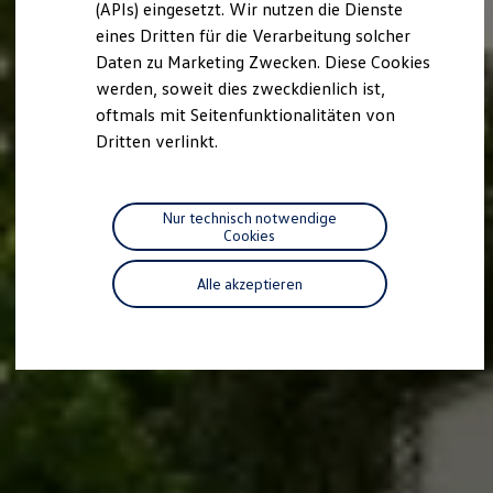
(APIs) eingesetzt. Wir nutzen die Dienste
Motorenöl und Flüssigkeiten
eines Dritten für die Verarbeitung solcher
Räder und Reifen
Pannen- und Unfallhilfe
Daten zu Marketing Zwecken. Diese Cookies
Economy Service
werden, soweit dies zweckdienlich ist,
Volkswagen Teile
oftmals mit Seitenfunktionalitäten von
Zubehör
Modellspezifisches Zubehör
Dritten verlinkt.
Schutz und Pflege
Transport
Entertainment und Elektronik
Individualisieren
Nur technisch notwendige
Wallbox und Ladekabel
Cookies
Digitale Extras
Dienste für Ihr Modell finden
Alle akzeptieren
Volkswagen Apps, Login und Shop
Handy und Fahrzeug verbinden
Updates für Software, Karten und Radio
Über Ihr Auto
Vorgängermodelle
Kundeninformationen
Volkswagen Kundenbetreuung
Warn- und Kontrollleuchten
Assistenzsysteme
Digitale Betriebsanleitung
Live Beratung