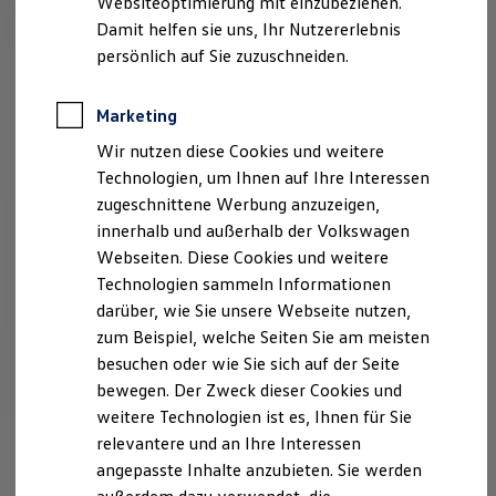
Websiteoptimierung mit einzubeziehen.
Elektrofahrzeugkonzepte
Damit helfen sie uns, Ihr Nutzererlebnis
ID. EVERY1
Reichweite
persönlich auf Sie zuzuschneiden.
Reichweite der ID. Modelle
Reichweite im Winter
Rekuperation
Marketing
Laden
Wir nutzen diese Cookies und weitere
Laden unterwegs
Laden Zuhause
Technologien, um Ihnen auf Ihre Interessen
Ladestationen finden
zugeschnittene Werbung anzuzeigen,
Ladezeitensimulator
innerhalb und außerhalb der Volkswagen
Batterie
Sicherheit
Webseiten. Diese Cookies und weitere
Garantie und Lebensdauer
Technologien sammeln Informationen
Nachhaltigkeit
darüber, wie Sie unsere Webseite nutzen,
Technologie
Kosten und Kauf
zum Beispiel, welche Seiten Sie am meisten
Verbrauchskosten
besuchen oder wie Sie sich auf der Seite
Kaufoptionen
bewegen. Der Zweck dieser Cookies und
E-Auto-Förderung
Software und Konnektivität
weitere Technologien ist es, Ihnen für Sie
Die ID. Software 6
relevantere und an Ihre Interessen
ID. Software Versionen und Updates
angepasste Inhalte anzubieten. Sie werden
Digitale Extras
Schnittstellen zu Ihrem ID.