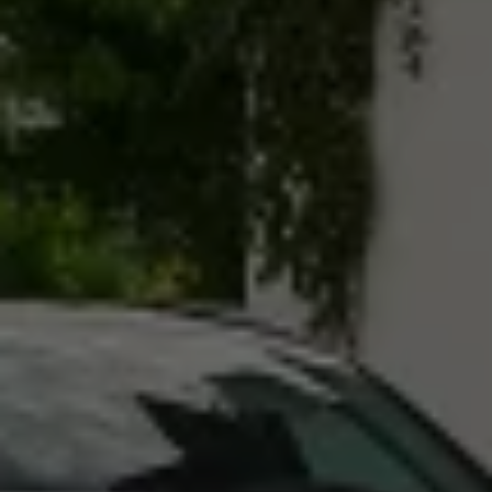
Magazin
Lifestyle
Transport
Familie
Elektromobilität
Volkswagen R
Pannen- und Unfallhilfe
Volkswagen Kundenbetreuung