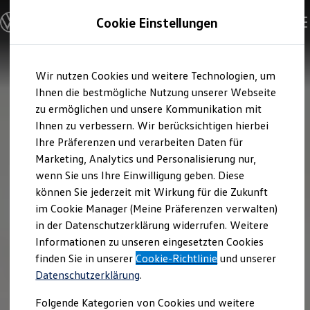
Modelle und Konfigurator
Cookie Einstellungen
Konfigurator
Modelle vergleichen
Konfiguration laden
Zum
Zum
Autosuche
Wir nutzen Cookies und weitere Technologien, um
Hauptinhalt
Footer
Elektroautos
springen
springen
Ihnen die bestmögliche Nutzung unserer Webseite
ENERGY Sondermodelle
Nutzfahrzeuge
zu ermöglichen und unsere Kommunikation mit
SUV und CUV
Ihnen zu verbessern. Wir berücksichtigen hierbei
Familienautos
Ihre Präferenzen und verarbeiten Daten für
Kombis
Kompaktwagen
Marketing, Analytics und Personalisierung nur,
Sportwagen
wenn Sie uns Ihre Einwilligung geben. Diese
Schnell verfügbare Fahrzeuge
Angebote und Produkte
können Sie jederzeit mit Wirkung für die Zukunft
Aktuelle Angebote
im Cookie Manager (Meine Präferenzen verwalten)
E-Auto-Förderung
in der Datenschutzerklärung widerrufen. Weitere
Volkswagen Marktplatz
Informationen zu unseren eingesetzten Cookies
Die ENERGY Sondermodelle
Junge Gebrauchtwagen und Gebrauchtwagen
finden Sie in unserer
Cookie-Richtlinie
und unserer
Volkswagen Zertifizierte Gebrauchtwagen
Datenschutzerklärung
.
Elektromobilität bei Gebrauchtwagen
Zubehör- und Serviceangebote
Folgende Kategorien von Cookies und weitere
Saisonangebote