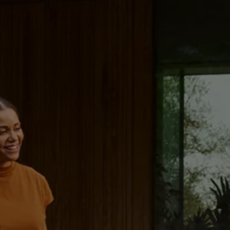
Hybridautos
Marke und Erlebnis
Volkswagen R und R Experience
R-Modelle
R Experience
Driving Experience
Volkswagen entdecken
Werkbesichtigung
Factory visit
Lifestyle Shop
T-Roc Kollektion
Golf Kollektion
ID. Kollektion
Volkswagen Kollektion
R-Kollektion
GTI Kollektion
Fußball Drop
we drive football
#wedriveproud
Besitzer und Service
myVolkswagen
Software Updates
Service und Ersatzteile
Inspektion und HU/AU
Reparaturen und Checks