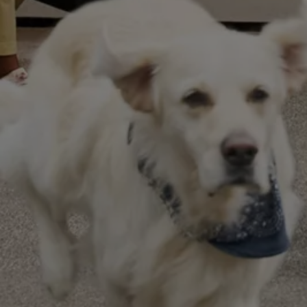
Magazin
Lifestyle
Transport
Familie
Elektromobilität
Volkswagen R
Pannen- und Unfallhilfe
Volkswagen Kundenbetreuung