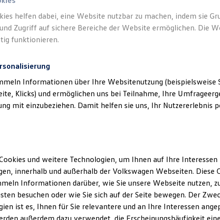
okies
kies helfen dabei, eine Website nutzbar zu machen, indem sie G
und Zugriff auf sichere Bereiche der Website ermöglichen. Die W
tig funktionieren.
rsonalisierung
mmeln Informationen über Ihre Websitenutzung (beispielsweise S
eite, Klicks) und ermöglichen uns bei Teilnahme, Ihre Umfrageerge
g mit einzubeziehen. Damit helfen sie uns, Ihr Nutzererlebnis pe
Cookies und weitere Technologien, um Ihnen auf Ihre Interessen
en, innerhalb und außerhalb der Volkswagen Webseiten. Diese C
meln Informationen darüber, wie Sie unsere Webseite nutzen, zu
sten besuchen oder wie Sie sich auf der Seite bewegen. Der Zwec
ien ist es, Ihnen für Sie relevantere und an Ihre Interessen ange
erden außerdem dazu verwendet, die Erscheinungshäufigkeit eine