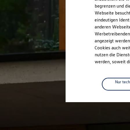
Elektrofahrzeugkonzepte
begrenzen und die
ID. EVERY1
Webseite besucht 
Reichweite
Reichweite der ID. Modelle
eindeutigen Ident
Reichweite im Winter
anderen Webseiten
Rekuperation
Werbetreibenden,
Laden
Laden unterwegs
angezeigt werden
Laden Zuhause
Cookies auch weit
Ladestationen finden
nutzen die Dienst
Ladezeitensimulator
Batterie
werden, soweit di
Sicherheit
Garantie und Lebensdauer
Nachhaltigkeit
Technologie
Nur tec
Kosten und Kauf
Verbrauchskosten
Kaufoptionen
E-Auto-Förderung
Software und Konnektivität
Die ID. Software 6
ID. Software Versionen und Updates
Digitale Extras
Schnittstellen zu Ihrem ID.