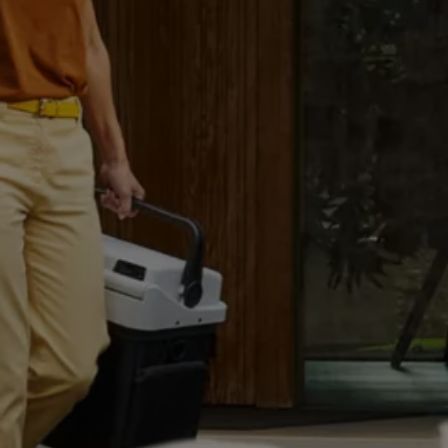
Motorenöl und Flüssigkeiten
Räder und Reifen
Pannen- und Unfallhilfe
Economy Service
Volkswagen Teile
Zubehör
Modellspezifisches Zubehör
Schutz und Pflege
Transport
Entertainment und Elektronik
Individualisieren
Wallbox und Ladekabel
Digitale Extras
Dienste für Ihr Modell finden
Volkswagen Apps, Login und Shop
Handy und Fahrzeug verbinden
Updates für Software, Karten und Radio
Über Ihr Auto
Vorgängermodelle
Kundeninformationen
Volkswagen Kundenbetreuung
Warn- und Kontrollleuchten
Assistenzsysteme
Digitale Betriebsanleitung
Live Beratung