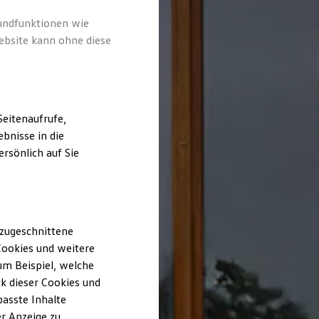
rundfunktionen wie
ebsite kann ohne diese
eitenaufrufe,
bnisse in die
rsönlich auf Sie
 zugeschnittene
ookies und weitere
m Beispiel, welche
k dieser Cookies und
passte Inhalte
r Anzeige zu