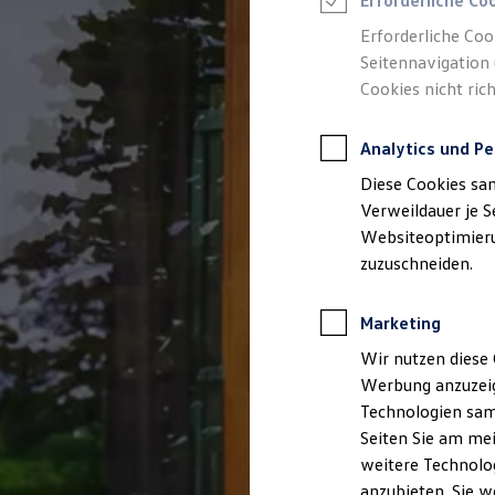
Erforderliche Co
Reifenpakete
Leasing
Erforderliche Coo
Leasing-Angebote
Seitennavigation 
Gebrauchtwagen Leasing
Cookies nicht rich
Junge Gebrauchtwagen-Leasing
Elektroauto Leasing
Kleinwagen-Leasing
Analytics und Pe
Leasing ohne Anzahlung
Finanzierung
Diese Cookies sa
Autokredit mit Schlussrate
Versicherungen und Garantien
Verweildauer je S
Kfz-Versicherung
Websiteoptimierun
Restschuldversicherungen
zuzuschneiden.
Garantien
Wartungsverträge
Geschäftskunden
Marketing
Professional Class bei Volkswagen
Großkunden
Wir nutzen diese 
Behörden
Werbung anzuzeig
Direktkunden
Sonderfahrzeuge
Technologien sam
Anpfiff zum Gewinn
Seiten Sie am mei
Elektromobilität
weitere Technolog
Elektroautos
ID. Tutorials
anzubieten. Sie w