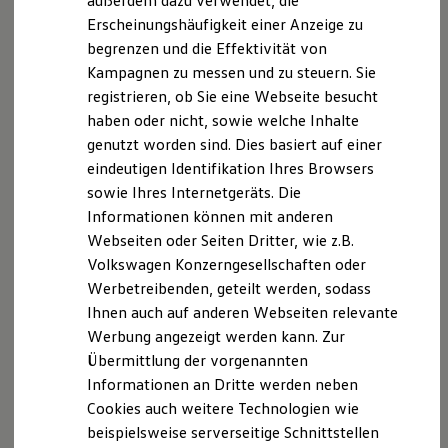
außerdem dazu verwendet, die
Hybridautos
Erscheinungshäufigkeit einer Anzeige zu
Marke und Erlebnis
begrenzen und die Effektivität von
Volkswagen R und R Experience
R-Modelle
Kampagnen zu messen und zu steuern. Sie
R Experience
registrieren, ob Sie eine Webseite besucht
Driving Experience
haben oder nicht, sowie welche Inhalte
Volkswagen entdecken
Werkbesichtigung
genutzt worden sind. Dies basiert auf einer
Factory visit
eindeutigen Identifikation Ihres Browsers
Lifestyle Shop
sowie Ihres Internetgeräts. Die
T-Roc Kollektion
Golf Kollektion
Informationen können mit anderen
ID. Kollektion
Webseiten oder Seiten Dritter, wie z.B.
Volkswagen Kollektion
Volkswagen Konzerngesellschaften oder
R-Kollektion
GTI Kollektion
Werbetreibenden, geteilt werden, sodass
Fußball Drop
Ihnen auch auf anderen Webseiten relevante
we drive football
Werbung angezeigt werden kann. Zur
#wedriveproud
Besitzer und Service
Übermittlung der vorgenannten
myVolkswagen
Informationen an Dritte werden neben
Software Updates
Cookies auch weitere Technologien wie
Service und Ersatzteile
Inspektion und HU/AU
beispielsweise serverseitige Schnittstellen
Reparaturen und Checks