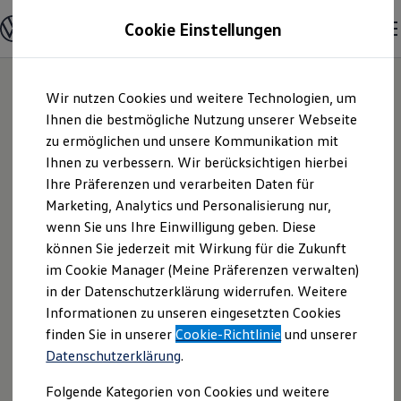
Modelle und Konfigurator
Cookie Einstellungen
Konfigurator
Modelle vergleichen
Konfiguration laden
Zum
Zum
Autosuche
Wir nutzen Cookies und weitere Technologien, um
Hauptinhalt
Footer
Elektroautos
springen
springen
Ihnen die bestmögliche Nutzung unserer Webseite
ENERGY Sondermodelle
Nutzfahrzeuge
zu ermöglichen und unsere Kommunikation mit
SUV und CUV
Ihnen zu verbessern. Wir berücksichtigen hierbei
Familienautos
Ihre Präferenzen und verarbeiten Daten für
Kombis
Kompaktwagen
Marketing, Analytics und Personalisierung nur,
Sportwagen
wenn Sie uns Ihre Einwilligung geben. Diese
Schnell verfügbare Fahrzeuge
Angebote und Produkte
können Sie jederzeit mit Wirkung für die Zukunft
Aktuelle Angebote
im Cookie Manager (Meine Präferenzen verwalten)
E-Auto-Förderung
in der Datenschutzerklärung widerrufen. Weitere
Volkswagen Marktplatz
Informationen zu unseren eingesetzten Cookies
Die ENERGY Sondermodelle
Junge Gebrauchtwagen und Gebrauchtwagen
finden Sie in unserer
Cookie-Richtlinie
und unserer
Volkswagen Zertifizierte Gebrauchtwagen
Datenschutzerklärung
.
Elektromobilität bei Gebrauchtwagen
Zubehör- und Serviceangebote
Folgende Kategorien von Cookies und weitere
Saisonangebote