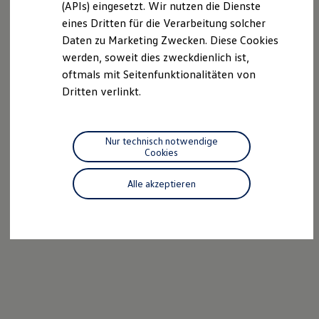
(APIs) eingesetzt. Wir nutzen die Dienste
Motorenöl und Flüssigkeiten
eines Dritten für die Verarbeitung solcher
Räder und Reifen
Pannen- und Unfallhilfe
Daten zu Marketing Zwecken. Diese Cookies
Economy Service
werden, soweit dies zweckdienlich ist,
Volkswagen Teile
oftmals mit Seitenfunktionalitäten von
Zubehör
Modellspezifisches Zubehör
Dritten verlinkt.
Schutz und Pflege
Transport
Entertainment und Elektronik
Individualisieren
Nur technisch notwendige
Wallbox und Ladekabel
Cookies
Digitale Extras
Dienste für Ihr Modell finden
Alle akzeptieren
Volkswagen Apps, Login und Shop
Handy und Fahrzeug verbinden
Updates für Software, Karten und Radio
Über Ihr Auto
Vorgängermodelle
Kundeninformationen
Volkswagen Kundenbetreuung
Warn- und Kontrollleuchten
Assistenzsysteme
Digitale Betriebsanleitung
Live Beratung