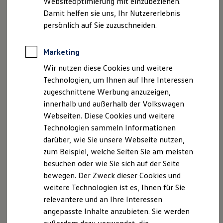
Websiteoptimierung mit einzubeziehen.
Elektrofahrzeugkonzepte
Damit helfen sie uns, Ihr Nutzererlebnis
ID. EVERY1
Reichweite
persönlich auf Sie zuzuschneiden.
Reichweite der ID. Modelle
Reichweite im Winter
Rekuperation
Marketing
Laden
Wir nutzen diese Cookies und weitere
Laden unterwegs
Laden Zuhause
Technologien, um Ihnen auf Ihre Interessen
Ladestationen finden
zugeschnittene Werbung anzuzeigen,
Ladezeitensimulator
innerhalb und außerhalb der Volkswagen
Batterie
Sicherheit
Webseiten. Diese Cookies und weitere
Garantie und Lebensdauer
Technologien sammeln Informationen
Nachhaltigkeit
darüber, wie Sie unsere Webseite nutzen,
Technologie
Kosten und Kauf
zum Beispiel, welche Seiten Sie am meisten
Verbrauchskosten
besuchen oder wie Sie sich auf der Seite
Kaufoptionen
bewegen. Der Zweck dieser Cookies und
E-Auto-Förderung
Software und Konnektivität
weitere Technologien ist es, Ihnen für Sie
Die ID. Software 6
relevantere und an Ihre Interessen
ID. Software Versionen und Updates
angepasste Inhalte anzubieten. Sie werden
Digitale Extras
Schnittstellen zu Ihrem ID.