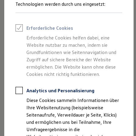
Reifenpakete
Technologien werden durch uns eingesetzt:
Leasing
Leasing-Angebote
Gebrauchtwagen Leasing
Junge Gebrauchtwagen-Leasing
Erforderliche Cookies
Elektroauto Leasing
Kleinwagen-Leasing
Erforderliche Cookies helfen dabei, eine
Leasing ohne Anzahlung
Website nutzbar zu machen, indem sie
Finanzierung
Autokredit mit Schlussrate
Grundfunktionen wie Seitennavigation und
Versicherungen und Garantien
Zugriff auf sichere Bereiche der Website
Kfz-Versicherung
ermöglichen. Die Website kann ohne diese
Restschuldversicherungen
Garantien
Cookies nicht richtig funktionieren.
Wartungsverträge
Geschäftskunden
Professional Class bei Volkswagen
Analytics und Personalisierung
Großkunden
Diese Cookies sammeln Informationen über
Behörden
Direktkunden
Ihre Websitenutzung (beispielsweise
Sonderfahrzeuge
Seitenaufrufe, Verweildauer je Seite, Klicks)
Anpfiff zum Gewinn
und ermöglichen uns bei Teilnahme, Ihre
Elektromobilität
Elektroautos
Umfrageergebnisse in die
ID. Tutorials