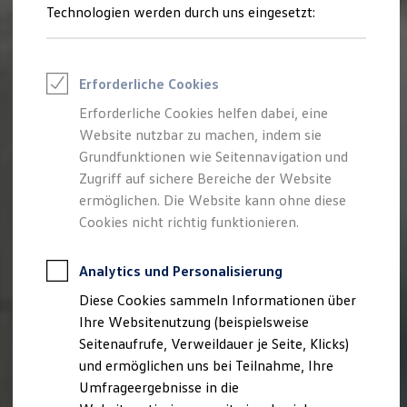
Reifenpakete
Technologien werden durch uns eingesetzt:
Leasing
Leasing-Angebote
Gebrauchtwagen Leasing
Junge Gebrauchtwagen-Leasing
Erforderliche Cookies
Elektroauto Leasing
Kleinwagen-Leasing
Erforderliche Cookies helfen dabei, eine
Leasing ohne Anzahlung
Website nutzbar zu machen, indem sie
Finanzierung
Autokredit mit Schlussrate
Grundfunktionen wie Seitennavigation und
Versicherungen und Garantien
Zugriff auf sichere Bereiche der Website
Kfz-Versicherung
ermöglichen. Die Website kann ohne diese
Restschuldversicherungen
Garantien
Cookies nicht richtig funktionieren.
Wartungsverträge
Geschäftskunden
Professional Class bei Volkswagen
Analytics und Personalisierung
Großkunden
Diese Cookies sammeln Informationen über
Behörden
Direktkunden
Ihre Websitenutzung (beispielsweise
Sonderfahrzeuge
Seitenaufrufe, Verweildauer je Seite, Klicks)
Anpfiff zum Gewinn
und ermöglichen uns bei Teilnahme, Ihre
Elektromobilität
Elektroautos
Umfrageergebnisse in die
ID. Tutorials