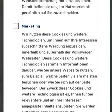
Websiteoptimierung mit einzubeziehen.
Elektrofahrzeugkonzepte
Damit helfen sie uns, Ihr Nutzererlebnis
ID. EVERY1
Reichweite
persönlich auf Sie zuzuschneiden.
Reichweite der ID. Modelle
Reichweite im Winter
Rekuperation
Marketing
Laden
Wir nutzen diese Cookies und weitere
Laden unterwegs
Laden Zuhause
Technologien, um Ihnen auf Ihre Interessen
Ladestationen finden
zugeschnittene Werbung anzuzeigen,
Ladezeitensimulator
innerhalb und außerhalb der Volkswagen
Batterie
Sicherheit
Webseiten. Diese Cookies und weitere
Garantie und Lebensdauer
Technologien sammeln Informationen
Nachhaltigkeit
darüber, wie Sie unsere Webseite nutzen,
Technologie
Kosten und Kauf
zum Beispiel, welche Seiten Sie am meisten
Verbrauchskosten
besuchen oder wie Sie sich auf der Seite
Kaufoptionen
bewegen. Der Zweck dieser Cookies und
E-Auto-Förderung
Software und Konnektivität
weitere Technologien ist es, Ihnen für Sie
Die ID. Software 6
relevantere und an Ihre Interessen
ID. Software Versionen und Updates
angepasste Inhalte anzubieten. Sie werden
Digitale Extras
Schnittstellen zu Ihrem ID.