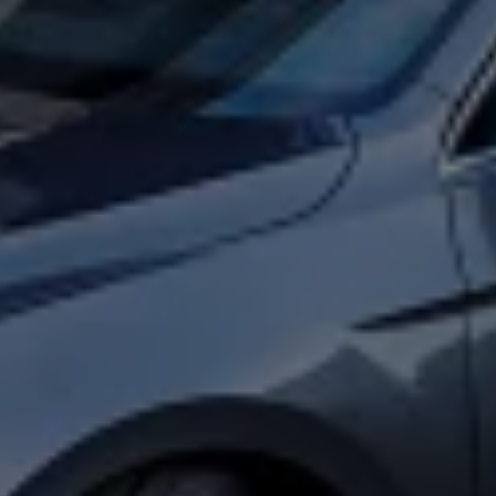
Magazin
Lifestyle
Transport
Familie
Elektromobilität
Volkswagen R
Pannen- und Unfallhilfe
Volkswagen Kundenbetreuung