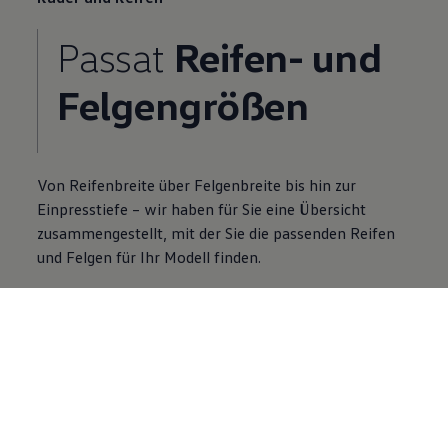
Passat
Reifen- und
Felgengrößen
Von Reifenbreite über Felgenbreite bis hin zur
Einpresstiefe – wir haben für Sie eine Übersicht
zusammengestellt, mit der Sie die passenden Reifen
und Felgen für Ihr Modell finden.
Mehr zu Rädergrößen