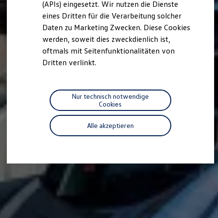
(APIs) eingesetzt. Wir nutzen die Dienste
Motorenöl und Flüssigkeiten
eines Dritten für die Verarbeitung solcher
Räder und Reifen
Pannen- und Unfallhilfe
Daten zu Marketing Zwecken. Diese Cookies
Economy Service
werden, soweit dies zweckdienlich ist,
Volkswagen Teile
oftmals mit Seitenfunktionalitäten von
Zubehör
Modellspezifisches Zubehör
Dritten verlinkt.
Schutz und Pflege
Transport
Entertainment und Elektronik
Individualisieren
Nur technisch notwendige
Wallbox und Ladekabel
Cookies
Digitale Extras
Dienste für Ihr Modell finden
Alle akzeptieren
Volkswagen Apps, Login und Shop
Handy und Fahrzeug verbinden
Updates für Software, Karten und Radio
Über Ihr Auto
Vorgängermodelle
Kundeninformationen
Volkswagen Kundenbetreuung
Warn- und Kontrollleuchten
Assistenzsysteme
Digitale Betriebsanleitung
Live Beratung