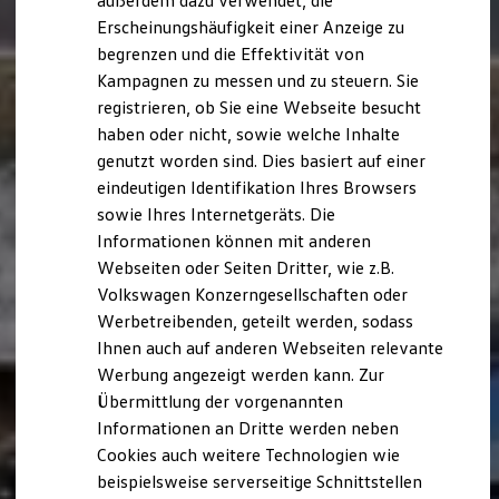
außerdem dazu verwendet, die
Hybridautos
Erscheinungshäufigkeit einer Anzeige zu
Marke und Erlebnis
begrenzen und die Effektivität von
Volkswagen R und R Experience
R-Modelle
Kampagnen zu messen und zu steuern. Sie
R Experience
registrieren, ob Sie eine Webseite besucht
Driving Experience
haben oder nicht, sowie welche Inhalte
Volkswagen entdecken
Werkbesichtigung
genutzt worden sind. Dies basiert auf einer
Factory visit
eindeutigen Identifikation Ihres Browsers
Lifestyle Shop
sowie Ihres Internetgeräts. Die
T-Roc Kollektion
Golf Kollektion
Informationen können mit anderen
ID. Kollektion
Webseiten oder Seiten Dritter, wie z.B.
Volkswagen Kollektion
Volkswagen Konzerngesellschaften oder
R-Kollektion
GTI Kollektion
Werbetreibenden, geteilt werden, sodass
Fußball Drop
Ihnen auch auf anderen Webseiten relevante
we drive football
Werbung angezeigt werden kann. Zur
#wedriveproud
Besitzer und Service
Übermittlung der vorgenannten
myVolkswagen
Informationen an Dritte werden neben
Software Updates
Cookies auch weitere Technologien wie
Service und Ersatzteile
Inspektion und HU/AU
beispielsweise serverseitige Schnittstellen
Reparaturen und Checks