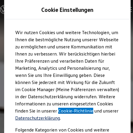
Modelle und Konfigurator
Cookie Einstellungen
Konfigurator
Modelle vergleichen
Konfiguration laden
Zum
Zum
Autosuche
Wir nutzen Cookies und weitere Technologien, um
Hauptinhalt
Footer
Elektroautos
springen
springen
Ihnen die bestmögliche Nutzung unserer Webseite
ENERGY Sondermodelle
Nutzfahrzeuge
zu ermöglichen und unsere Kommunikation mit
SUV und CUV
Ihnen zu verbessern. Wir berücksichtigen hierbei
Familienautos
Ihre Präferenzen und verarbeiten Daten für
Kombis
Kompaktwagen
Marketing, Analytics und Personalisierung nur,
Sportwagen
wenn Sie uns Ihre Einwilligung geben. Diese
Schnell verfügbare Fahrzeuge
Angebote und Produkte
können Sie jederzeit mit Wirkung für die Zukunft
Aktuelle Angebote
im Cookie Manager (Meine Präferenzen verwalten)
E-Auto-Förderung
in der Datenschutzerklärung widerrufen. Weitere
Volkswagen Marktplatz
Informationen zu unseren eingesetzten Cookies
Die ENERGY Sondermodelle
Junge Gebrauchtwagen und Gebrauchtwagen
finden Sie in unserer
Cookie-Richtlinie
und unserer
Volkswagen Zertifizierte Gebrauchtwagen
Datenschutzerklärung
.
Elektromobilität bei Gebrauchtwagen
Zubehör- und Serviceangebote
Folgende Kategorien von Cookies und weitere
Saisonangebote