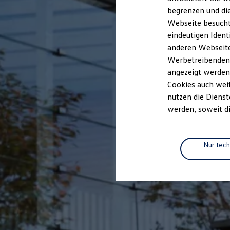
Elektrofahrzeugkonzepte
begrenzen und die
ID. EVERY1
Webseite besucht 
Reichweite
Reichweite der ID. Modelle
eindeutigen Ident
Reichweite im Winter
anderen Webseiten
Rekuperation
Werbetreibenden,
Laden
Laden unterwegs
angezeigt werden
Laden Zuhause
Cookies auch weit
Ladestationen finden
nutzen die Dienst
Ladezeitensimulator
Batterie
werden, soweit di
Sicherheit
Garantie und Lebensdauer
Nachhaltigkeit
Technologie
Nur tec
Kosten und Kauf
Verbrauchskosten
Kaufoptionen
E-Auto-Förderung
Software und Konnektivität
Die ID. Software 6
ID. Software Versionen und Updates
Digitale Extras
Schnittstellen zu Ihrem ID.