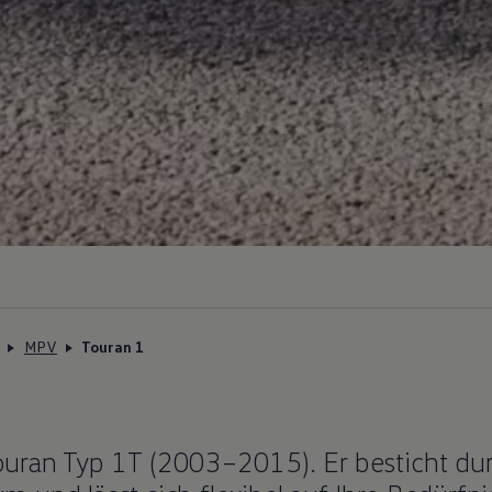
MPV
Touran 1
ouran
Typ 1T (2003–2015). Er besticht du