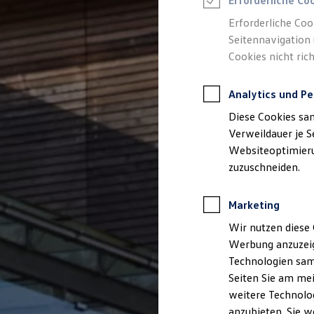
Erforderliche Co
Reifenpakete
Leasing
Erforderliche Coo
Leasing-Angebote
Seitennavigation 
Gebrauchtwagen Leasing
Cookies nicht rich
Junge Gebrauchtwagen-Leasing
Elektroauto Leasing
Kleinwagen-Leasing
Analytics und Pe
Leasing ohne Anzahlung
Finanzierung
Diese Cookies sa
Autokredit mit Schlussrate
Versicherungen und Garantien
Verweildauer je S
Kfz-Versicherung
Websiteoptimierun
Restschuldversicherungen
zuzuschneiden.
Garantien
Wartungsverträge
Geschäftskunden
Marketing
Professional Class bei Volkswagen
Großkunden
Wir nutzen diese 
Behörden
Werbung anzuzeig
Direktkunden
Sonderfahrzeuge
Technologien sam
Anpfiff zum Gewinn
Seiten Sie am mei
Elektromobilität
weitere Technolog
Elektroautos
ID. Tutorials
anzubieten. Sie w