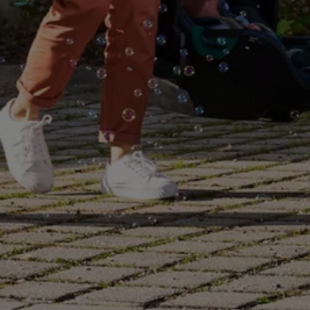
Magazin
Lifestyle
Transport
Familie
Elektromobilität
Volkswagen R
Pannen- und Unfallhilfe
Volkswagen Kundenbetreuung