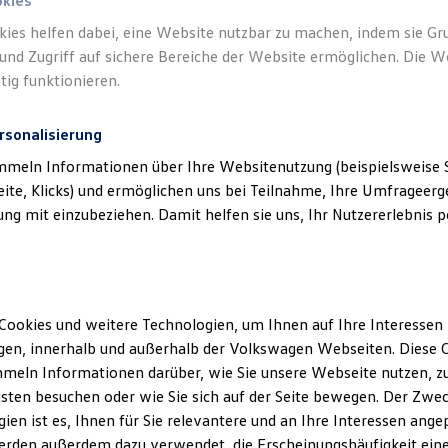
okies
kies helfen dabei, eine Website nutzbar zu machen, indem sie G
und Zugriff auf sichere Bereiche der Website ermöglichen. Die W
tig funktionieren.
rsonalisierung
mmeln Informationen über Ihre Websitenutzung (beispielsweise S
eite, Klicks) und ermöglichen uns bei Teilnahme, Ihre Umfrageerge
g mit einzubeziehen. Damit helfen sie uns, Ihr Nutzererlebnis pe
Cookies und weitere Technologien, um Ihnen auf Ihre Interessen
en, innerhalb und außerhalb der Volkswagen Webseiten. Diese C
meln Informationen darüber, wie Sie unsere Webseite nutzen, zu
sten besuchen oder wie Sie sich auf der Seite bewegen. Der Zwec
ien ist es, Ihnen für Sie relevantere und an Ihre Interessen ange
erden außerdem dazu verwendet, die Erscheinungshäufigkeit eine