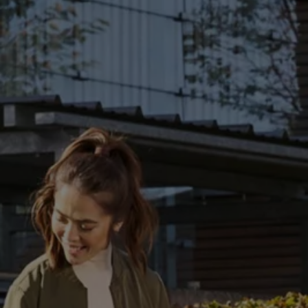
Hybridautos
Marke und Erlebnis
Volkswagen R und R Experience
R-Modelle
R Experience
Driving Experience
Volkswagen entdecken
Werkbesichtigung
Factory visit
Lifestyle Shop
T-Roc Kollektion
Golf Kollektion
ID. Kollektion
Volkswagen Kollektion
R-Kollektion
GTI Kollektion
Fußball Drop
we drive football
#wedriveproud
Besitzer und Service
myVolkswagen
Software Updates
Service und Ersatzteile
Inspektion und HU/AU
Reparaturen und Checks