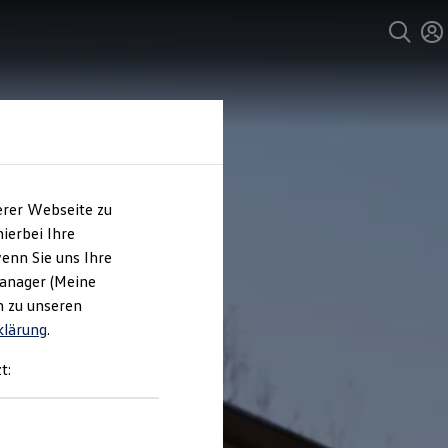
erer Webseite zu
ierbei Ihre
enn Sie uns Ihre
Manager (Meine
n zu unseren
klärung
.
t: