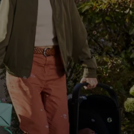
Motorenöl und Flüssigkeiten
Räder und Reifen
Pannen- und Unfallhilfe
Economy Service
Volkswagen Teile
Zubehör
Modellspezifisches Zubehör
Schutz und Pflege
Transport
Entertainment und Elektronik
Individualisieren
Wallbox und Ladekabel
Digitale Extras
Dienste für Ihr Modell finden
Volkswagen Apps, Login und Shop
Handy und Fahrzeug verbinden
Updates für Software, Karten und Radio
Über Ihr Auto
Vorgängermodelle
Kundeninformationen
Volkswagen Kundenbetreuung
Warn- und Kontrollleuchten
Assistenzsysteme
Digitale Betriebsanleitung
Live Beratung