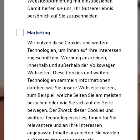
Websiteoptimierung mit einzubeziehen.
Elektrofahrzeugkonzepte
Damit helfen sie uns, Ihr Nutzererlebnis
ID. EVERY1
Reichweite
persönlich auf Sie zuzuschneiden.
Reichweite der ID. Modelle
Reichweite im Winter
Rekuperation
Marketing
Laden
Wir nutzen diese Cookies und weitere
Laden unterwegs
Laden Zuhause
Technologien, um Ihnen auf Ihre Interessen
Ladestationen finden
zugeschnittene Werbung anzuzeigen,
Ladezeitensimulator
innerhalb und außerhalb der Volkswagen
Batterie
Sicherheit
Webseiten. Diese Cookies und weitere
Garantie und Lebensdauer
Technologien sammeln Informationen
Nachhaltigkeit
darüber, wie Sie unsere Webseite nutzen,
Technologie
Kosten und Kauf
zum Beispiel, welche Seiten Sie am meisten
Verbrauchskosten
besuchen oder wie Sie sich auf der Seite
Kaufoptionen
bewegen. Der Zweck dieser Cookies und
E-Auto-Förderung
Software und Konnektivität
weitere Technologien ist es, Ihnen für Sie
Die ID. Software 6
relevantere und an Ihre Interessen
ID. Software Versionen und Updates
angepasste Inhalte anzubieten. Sie werden
Digitale Extras
Schnittstellen zu Ihrem ID.