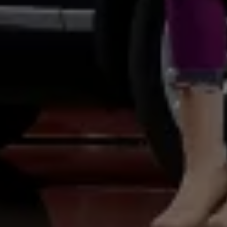
Magazin
Lifestyle
Transport
Familie
Elektromobilität
Volkswagen R
Pannen- und Unfallhilfe
Volkswagen Kundenbetreuung