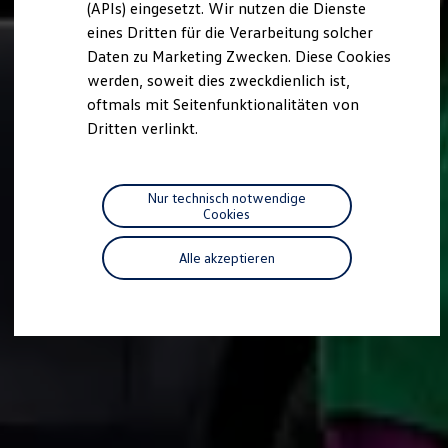
(APIs) eingesetzt. Wir nutzen die Dienste
Motorenöl und Flüssigkeiten
eines Dritten für die Verarbeitung solcher
Räder und Reifen
Pannen- und Unfallhilfe
Daten zu Marketing Zwecken. Diese Cookies
Economy Service
werden, soweit dies zweckdienlich ist,
Volkswagen Teile
oftmals mit Seitenfunktionalitäten von
Zubehör
Modellspezifisches Zubehör
Dritten verlinkt.
Schutz und Pflege
Transport
Entertainment und Elektronik
Individualisieren
Nur technisch notwendige
Wallbox und Ladekabel
Cookies
Digitale Extras
Dienste für Ihr Modell finden
Alle akzeptieren
Volkswagen Apps, Login und Shop
Handy und Fahrzeug verbinden
Updates für Software, Karten und Radio
Über Ihr Auto
Vorgängermodelle
Kundeninformationen
Volkswagen Kundenbetreuung
Warn- und Kontrollleuchten
Assistenzsysteme
Digitale Betriebsanleitung
Live Beratung