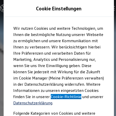
Modelle und Konfigurator
Cookie Einstellungen
Konfigurator
Modelle vergleichen
Konfiguration laden
Zum
Zum
Autosuche
Wir nutzen Cookies und weitere Technologien, um
Hauptinhalt
Footer
Elektroautos
springen
springen
Ihnen die bestmögliche Nutzung unserer Webseite
ENERGY Sondermodelle
Nutzfahrzeuge
zu ermöglichen und unsere Kommunikation mit
SUV und CUV
Ihnen zu verbessern. Wir berücksichtigen hierbei
Familienautos
Ihre Präferenzen und verarbeiten Daten für
Kombis
Kompaktwagen
Marketing, Analytics und Personalisierung nur,
Sportwagen
wenn Sie uns Ihre Einwilligung geben. Diese
Schnell verfügbare Fahrzeuge
Angebote und Produkte
können Sie jederzeit mit Wirkung für die Zukunft
Aktuelle Angebote
im Cookie Manager (Meine Präferenzen verwalten)
E-Auto-Förderung
in der Datenschutzerklärung widerrufen. Weitere
Volkswagen Marktplatz
Informationen zu unseren eingesetzten Cookies
Die ENERGY Sondermodelle
Junge Gebrauchtwagen und Gebrauchtwagen
finden Sie in unserer
Cookie-Richtlinie
und unserer
Volkswagen Zertifizierte Gebrauchtwagen
Datenschutzerklärung
.
Elektromobilität bei Gebrauchtwagen
Zubehör- und Serviceangebote
Folgende Kategorien von Cookies und weitere
Saisonangebote