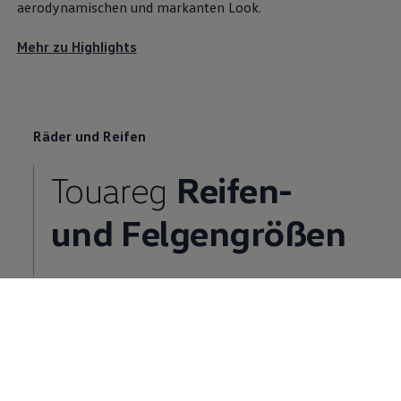
aerodynamischen und markanten Look.
Mehr zu
Highlights
Räder und Reifen
Touareg
Reifen-
und Felgengrößen
Sie brauchen neue Reifen oder Felgen für Ihren
Touareg
? Finden Sie die passende Reifenbreite,
Einpresstiefe, Schraubenzahl und mehr.
Mehr zu Rädergrößen