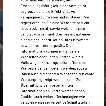
außerdem dazu verwendet, die
Hybridautos
Erscheinungshäufigkeit einer Anzeige zu
Marke und Erlebnis
begrenzen und die Effektivität von
Volkswagen R und R Experience
R-Modelle
Kampagnen zu messen und zu steuern. Sie
R Experience
registrieren, ob Sie eine Webseite besucht
Driving Experience
haben oder nicht, sowie welche Inhalte
Volkswagen entdecken
Werkbesichtigung
genutzt worden sind. Dies basiert auf einer
Factory visit
eindeutigen Identifikation Ihres Browsers
Lifestyle Shop
sowie Ihres Internetgeräts. Die
T-Roc Kollektion
Golf Kollektion
Informationen können mit anderen
ID. Kollektion
Webseiten oder Seiten Dritter, wie z.B.
Volkswagen Kollektion
Volkswagen Konzerngesellschaften oder
R-Kollektion
GTI Kollektion
Werbetreibenden, geteilt werden, sodass
Fußball Drop
Ihnen auch auf anderen Webseiten relevante
we drive football
Werbung angezeigt werden kann. Zur
#wedriveproud
Besitzer und Service
Übermittlung der vorgenannten
myVolkswagen
Informationen an Dritte werden neben
Software Updates
Cookies auch weitere Technologien wie
Service und Ersatzteile
Inspektion und HU/AU
beispielsweise serverseitige Schnittstellen
Reparaturen und Checks