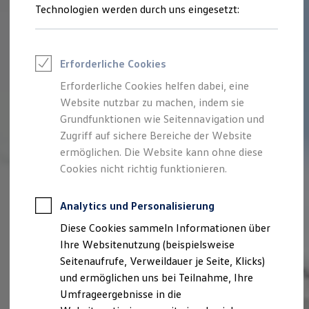
Reifenpakete
Technologien werden durch uns eingesetzt:
Leasing
Leasing-Angebote
Gebrauchtwagen Leasing
Junge Gebrauchtwagen-Leasing
Erforderliche Cookies
Elektroauto Leasing
Kleinwagen-Leasing
Erforderliche Cookies helfen dabei, eine
Leasing ohne Anzahlung
Website nutzbar zu machen, indem sie
Finanzierung
Autokredit mit Schlussrate
Grundfunktionen wie Seitennavigation und
Versicherungen und Garantien
Zugriff auf sichere Bereiche der Website
Kfz-Versicherung
ermöglichen. Die Website kann ohne diese
Restschuldversicherungen
Garantien
Cookies nicht richtig funktionieren.
Wartungsverträge
Geschäftskunden
Professional Class bei Volkswagen
Analytics und Personalisierung
Großkunden
Diese Cookies sammeln Informationen über
Behörden
Direktkunden
Ihre Websitenutzung (beispielsweise
Sonderfahrzeuge
Seitenaufrufe, Verweildauer je Seite, Klicks)
Anpfiff zum Gewinn
und ermöglichen uns bei Teilnahme, Ihre
Elektromobilität
Elektroautos
Umfrageergebnisse in die
ID. Tutorials