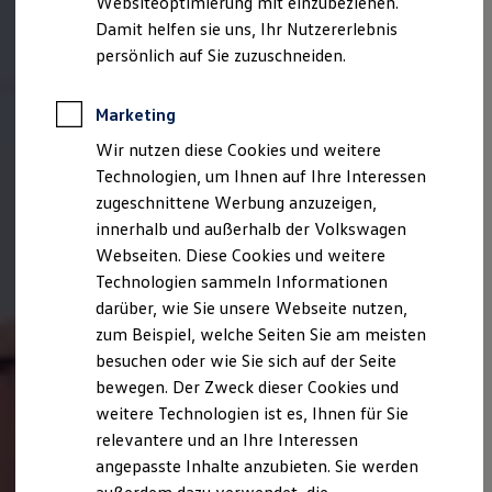
Websiteoptimierung mit einzubeziehen.
Elektrofahrzeugkonzepte
Damit helfen sie uns, Ihr Nutzererlebnis
ID. EVERY1
Reichweite
persönlich auf Sie zuzuschneiden.
Reichweite der ID. Modelle
Reichweite im Winter
Rekuperation
Marketing
Laden
Wir nutzen diese Cookies und weitere
Laden unterwegs
Laden Zuhause
Technologien, um Ihnen auf Ihre Interessen
Ladestationen finden
zugeschnittene Werbung anzuzeigen,
Ladezeitensimulator
innerhalb und außerhalb der Volkswagen
Batterie
Sicherheit
Webseiten. Diese Cookies und weitere
Garantie und Lebensdauer
Technologien sammeln Informationen
Nachhaltigkeit
darüber, wie Sie unsere Webseite nutzen,
Technologie
Kosten und Kauf
zum Beispiel, welche Seiten Sie am meisten
Verbrauchskosten
besuchen oder wie Sie sich auf der Seite
Kaufoptionen
bewegen. Der Zweck dieser Cookies und
E-Auto-Förderung
Software und Konnektivität
weitere Technologien ist es, Ihnen für Sie
Die ID. Software 6
relevantere und an Ihre Interessen
ID. Software Versionen und Updates
angepasste Inhalte anzubieten. Sie werden
Digitale Extras
Schnittstellen zu Ihrem ID.