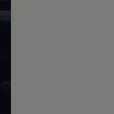
Magazin
Lifestyle
Transport
Familie
Elektromobilität
Volkswagen R
Pannen- und Unfallhilfe
Volkswagen Kundenbetreuung