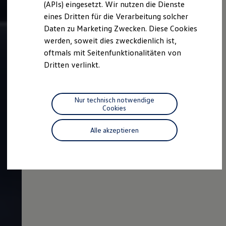
(APIs) eingesetzt. Wir nutzen die Dienste
Motorenöl und Flüssigkeiten
eines Dritten für die Verarbeitung solcher
Räder und Reifen
Pannen- und Unfallhilfe
Daten zu Marketing Zwecken. Diese Cookies
Economy Service
werden, soweit dies zweckdienlich ist,
Volkswagen Teile
oftmals mit Seitenfunktionalitäten von
Zubehör
Modellspezifisches Zubehör
Dritten verlinkt.
Schutz und Pflege
Transport
Entertainment und Elektronik
Individualisieren
Nur technisch notwendige
Wallbox und Ladekabel
Cookies
Digitale Extras
Dienste für Ihr Modell finden
Alle akzeptieren
Volkswagen Apps, Login und Shop
Handy und Fahrzeug verbinden
Updates für Software, Karten und Radio
Über Ihr Auto
Vorgängermodelle
Kundeninformationen
Volkswagen Kundenbetreuung
Warn- und Kontrollleuchten
Assistenzsysteme
Digitale Betriebsanleitung
Live Beratung