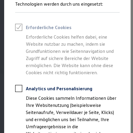
Reifenpakete
Technologien werden durch uns eingesetzt:
Leasing
Reifen anfragen
Leasing-Angebote
Gebrauchtwagen Leasing
Junge Gebrauchtwagen-Leasing
Erforderliche Cookies
Elektroauto Leasing
Kleinwagen-Leasing
Erforderliche Cookies helfen dabei, eine
Leasing ohne Anzahlung
Website nutzbar zu machen, indem sie
Finanzierung
Autokredit mit Schlussrate
Grundfunktionen wie Seitennavigation und
Versicherungen und Garantien
Zugriff auf sichere Bereiche der Website
Kfz-Versicherung
ermöglichen. Die Website kann ohne diese
Restschuldversicherungen
Garantien
Cookies nicht richtig funktionieren.
Wartungsverträge
Geschäftskunden
Professional Class bei Volkswagen
Analytics und Personalisierung
Großkunden
Diese Cookies sammeln Informationen über
Behörden
Direktkunden
Ihre Websitenutzung (beispielsweise
Sonderfahrzeuge
Seitenaufrufe, Verweildauer je Seite, Klicks)
Anpfiff zum Gewinn
und ermöglichen uns bei Teilnahme, Ihre
Elektromobilität
Elektroautos
Umfrageergebnisse in die
ID. Tutorials