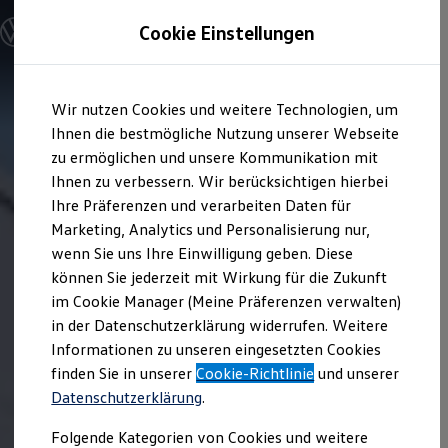
Modelle und Konfigurator
Cookie Einstellungen
Touareg
Reifen- und
Konfigurator
Modelle vergleichen
Felgengrößen
Konfiguration laden
Zum
Zum
Autosuche
Wir nutzen Cookies und weitere Technologien, um
Folgende Angaben treffen i. d. R. auf alle
Touareg
2
Hauptinhalt
Footer
Elektroautos
springen
springen
Ihnen die bestmögliche Nutzung unserer Webseite
ENERGY Sondermodelle
Modelle zu:
Nutzfahrzeuge
zu ermöglichen und unsere Kommunikation mit
SUV und CUV
Reifenbreite: zwischen 235 und 275 mm
Ihnen zu verbessern. Wir berücksichtigen hierbei
Familienautos
Ihre Präferenzen und verarbeiten Daten für
Kombis
Höhen-Breiten-Verhältnis: zwischen 45
Kompaktwagen
Marketing, Analytics und Personalisierung nur,
und 65 %
Sportwagen
wenn Sie uns Ihre Einwilligung geben. Diese
Schnell verfügbare Fahrzeuge
Reifen- und Felgendurchmesser: von 17
Angebote und Produkte
können Sie jederzeit mit Wirkung für die Zukunft
bis 20 Zoll
Aktuelle Angebote
im Cookie Manager (Meine Präferenzen verwalten)
E-Auto-Förderung
Felgenbreite: zwischen 7,5 und 9 Zoll
in der Datenschutzerklärung widerrufen. Weitere
Volkswagen Marktplatz
Informationen zu unseren eingesetzten Cookies
Die ENERGY Sondermodelle
Junge Gebrauchtwagen und Gebrauchtwagen
finden Sie in unserer
Cookie-Richtlinie
und unserer
Mehr Informationen zu diesem Thema finden Sie
Volkswagen Zertifizierte Gebrauchtwagen
Datenschutzerklärung
.
auf
Räderwissen
. Wenn Sie ein Produkt erwerben
Elektromobilität bei Gebrauchtwagen
Zubehör- und Serviceangebote
möchten, fragen Sie gern bei Ihrem
Volkswagen
Folgende Kategorien von Cookies und weitere
Saisonangebote
Partner nach.