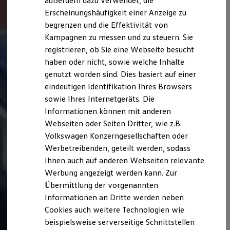
außerdem dazu verwendet, die
Hybridautos
Erscheinungshäufigkeit einer Anzeige zu
Marke und Erlebnis
begrenzen und die Effektivität von
Volkswagen R und R Experience
R-Modelle
Kampagnen zu messen und zu steuern. Sie
R Experience
registrieren, ob Sie eine Webseite besucht
Driving Experience
haben oder nicht, sowie welche Inhalte
Volkswagen entdecken
Werkbesichtigung
genutzt worden sind. Dies basiert auf einer
Factory visit
eindeutigen Identifikation Ihres Browsers
Lifestyle Shop
sowie Ihres Internetgeräts. Die
T-Roc Kollektion
Golf Kollektion
Informationen können mit anderen
ID. Kollektion
Webseiten oder Seiten Dritter, wie z.B.
Volkswagen Kollektion
Volkswagen Konzerngesellschaften oder
R-Kollektion
GTI Kollektion
Werbetreibenden, geteilt werden, sodass
Fußball Drop
Ihnen auch auf anderen Webseiten relevante
we drive football
Werbung angezeigt werden kann. Zur
#wedriveproud
Besitzer und Service
Übermittlung der vorgenannten
myVolkswagen
Informationen an Dritte werden neben
Software Updates
Cookies auch weitere Technologien wie
Service und Ersatzteile
Inspektion und HU/AU
beispielsweise serverseitige Schnittstellen
Reparaturen und Checks