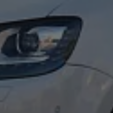
Magazin
Lifestyle
Transport
Familie
Elektromobilität
Volkswagen R
Pannen- und Unfallhilfe
Volkswagen Kundenbetreuung