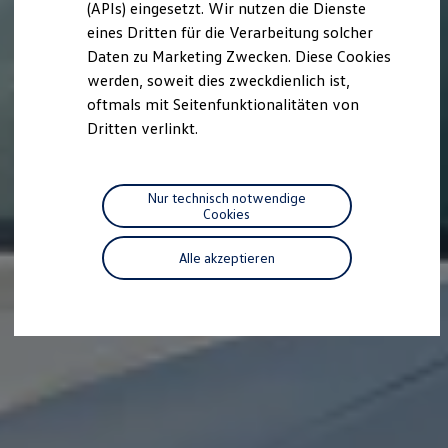
(APIs) eingesetzt. Wir nutzen die Dienste
Motorenöl und Flüssigkeiten
eines Dritten für die Verarbeitung solcher
Räder und Reifen
Pannen- und Unfallhilfe
Daten zu Marketing Zwecken. Diese Cookies
Economy Service
werden, soweit dies zweckdienlich ist,
Volkswagen Teile
oftmals mit Seitenfunktionalitäten von
Zubehör
Modellspezifisches Zubehör
Dritten verlinkt.
Schutz und Pflege
Transport
Entertainment und Elektronik
Individualisieren
Nur technisch notwendige
Wallbox und Ladekabel
Cookies
Digitale Extras
Dienste für Ihr Modell finden
Alle akzeptieren
Volkswagen Apps, Login und Shop
Handy und Fahrzeug verbinden
Updates für Software, Karten und Radio
Über Ihr Auto
Vorgängermodelle
Kundeninformationen
Volkswagen Kundenbetreuung
Warn- und Kontrollleuchten
Assistenzsysteme
Digitale Betriebsanleitung
Live Beratung