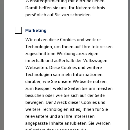
Websiteoptimierung mit einzubeziehen.
Elektrofahrzeugkonzepte
Damit helfen sie uns, Ihr Nutzererlebnis
ID. EVERY1
Reichweite
persönlich auf Sie zuzuschneiden.
Reichweite der ID. Modelle
Reichweite im Winter
Rekuperation
Marketing
Laden
Wir nutzen diese Cookies und weitere
Laden unterwegs
Laden Zuhause
Technologien, um Ihnen auf Ihre Interessen
Ladestationen finden
zugeschnittene Werbung anzuzeigen,
Ladezeitensimulator
innerhalb und außerhalb der Volkswagen
Batterie
Sicherheit
Webseiten. Diese Cookies und weitere
Garantie und Lebensdauer
Technologien sammeln Informationen
Nachhaltigkeit
darüber, wie Sie unsere Webseite nutzen,
Technologie
Kosten und Kauf
zum Beispiel, welche Seiten Sie am meisten
Verbrauchskosten
besuchen oder wie Sie sich auf der Seite
Kaufoptionen
bewegen. Der Zweck dieser Cookies und
E-Auto-Förderung
Software und Konnektivität
weitere Technologien ist es, Ihnen für Sie
Die ID. Software 6
relevantere und an Ihre Interessen
ID. Software Versionen und Updates
angepasste Inhalte anzubieten. Sie werden
Digitale Extras
Schnittstellen zu Ihrem ID.