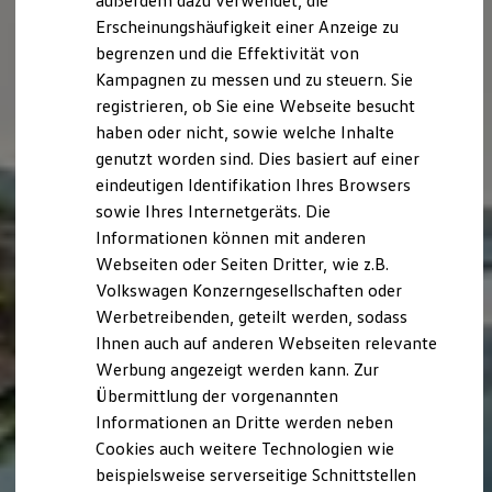
außerdem dazu verwendet, die
Hybridautos
Erscheinungshäufigkeit einer Anzeige zu
Marke und Erlebnis
begrenzen und die Effektivität von
Volkswagen R und R Experience
R-Modelle
Kampagnen zu messen und zu steuern. Sie
R Experience
registrieren, ob Sie eine Webseite besucht
Driving Experience
haben oder nicht, sowie welche Inhalte
Volkswagen entdecken
Werkbesichtigung
genutzt worden sind. Dies basiert auf einer
Factory visit
eindeutigen Identifikation Ihres Browsers
Lifestyle Shop
sowie Ihres Internetgeräts. Die
T-Roc Kollektion
Golf Kollektion
Informationen können mit anderen
ID. Kollektion
Webseiten oder Seiten Dritter, wie z.B.
Volkswagen Kollektion
Volkswagen Konzerngesellschaften oder
R-Kollektion
GTI Kollektion
Werbetreibenden, geteilt werden, sodass
Fußball Drop
Ihnen auch auf anderen Webseiten relevante
we drive football
Werbung angezeigt werden kann. Zur
#wedriveproud
Besitzer und Service
Übermittlung der vorgenannten
myVolkswagen
Informationen an Dritte werden neben
Software Updates
Cookies auch weitere Technologien wie
Service und Ersatzteile
Inspektion und HU/AU
beispielsweise serverseitige Schnittstellen
Reparaturen und Checks