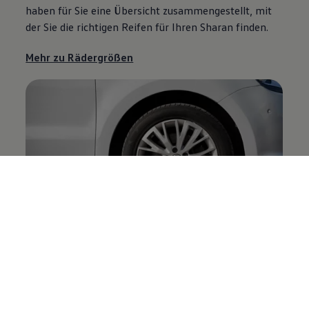
haben für Sie eine Übersicht zusammengestellt, mit
der Sie die richtigen Reifen für Ihren
Sharan
finden.
Mehr zu Rädergrößen
Garantieverlängerung
Optimal
2