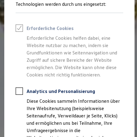
Reifenpakete
Technologien werden durch uns eingesetzt:
Leasing
Leasing-Angebote
Gebrauchtwagen Leasing
Junge Gebrauchtwagen-Leasing
Erforderliche Cookies
Elektroauto Leasing
Kleinwagen-Leasing
Erforderliche Cookies helfen dabei, eine
Leasing ohne Anzahlung
Website nutzbar zu machen, indem sie
Finanzierung
Autokredit mit Schlussrate
Grundfunktionen wie Seitennavigation und
Versicherungen und Garantien
Zugriff auf sichere Bereiche der Website
Kfz-Versicherung
ermöglichen. Die Website kann ohne diese
Restschuldversicherungen
Garantien
Cookies nicht richtig funktionieren.
Wartungsverträge
Geschäftskunden
Professional Class bei Volkswagen
Analytics und Personalisierung
Großkunden
Diese Cookies sammeln Informationen über
Behörden
Direktkunden
Ihre Websitenutzung (beispielsweise
Sonderfahrzeuge
Seitenaufrufe, Verweildauer je Seite, Klicks)
Anpfiff zum Gewinn
und ermöglichen uns bei Teilnahme, Ihre
Elektromobilität
Elektroautos
Umfrageergebnisse in die
ID. Tutorials