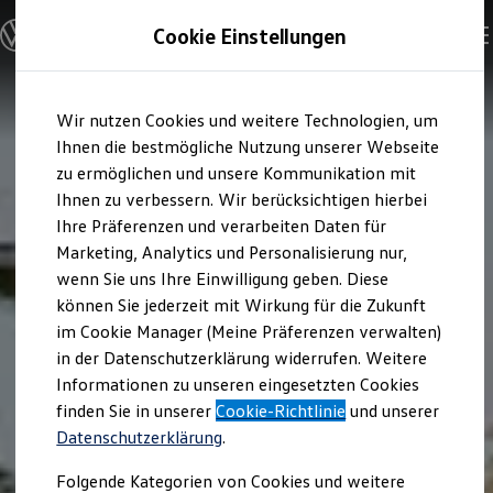
Modelle und Konfigurator
Cookie Einstellungen
Konfigurator
Modelle vergleichen
Konfiguration laden
Zum
Zum
Autosuche
Wir nutzen Cookies und weitere Technologien, um
Hauptinhalt
Footer
Elektroautos
springen
springen
Ihnen die bestmögliche Nutzung unserer Webseite
ENERGY Sondermodelle
Nutzfahrzeuge
zu ermöglichen und unsere Kommunikation mit
SUV und CUV
Ihnen zu verbessern. Wir berücksichtigen hierbei
Familienautos
Ihre Präferenzen und verarbeiten Daten für
Kombis
Kompaktwagen
Marketing, Analytics und Personalisierung nur,
Sportwagen
wenn Sie uns Ihre Einwilligung geben. Diese
Schnell verfügbare Fahrzeuge
Angebote und Produkte
können Sie jederzeit mit Wirkung für die Zukunft
Aktuelle Angebote
im Cookie Manager (Meine Präferenzen verwalten)
E-Auto-Förderung
in der Datenschutzerklärung widerrufen. Weitere
Volkswagen Marktplatz
Informationen zu unseren eingesetzten Cookies
Die ENERGY Sondermodelle
Junge Gebrauchtwagen und Gebrauchtwagen
finden Sie in unserer
Cookie-Richtlinie
und unserer
Volkswagen Zertifizierte Gebrauchtwagen
Datenschutzerklärung
.
Elektromobilität bei Gebrauchtwagen
Zubehör- und Serviceangebote
Folgende Kategorien von Cookies und weitere
Saisonangebote