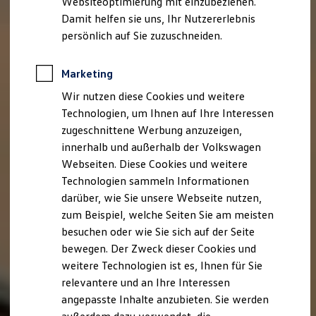
Websiteoptimierung mit einzubeziehen.
Elektrofahrzeugkonzepte
Damit helfen sie uns, Ihr Nutzererlebnis
ID. EVERY1
Reichweite
persönlich auf Sie zuzuschneiden.
Reichweite der ID. Modelle
Reichweite im Winter
Rekuperation
Marketing
Laden
Wir nutzen diese Cookies und weitere
Laden unterwegs
Laden Zuhause
Technologien, um Ihnen auf Ihre Interessen
Ladestationen finden
zugeschnittene Werbung anzuzeigen,
Ladezeitensimulator
innerhalb und außerhalb der Volkswagen
Batterie
Sicherheit
Webseiten. Diese Cookies und weitere
Garantie und Lebensdauer
Technologien sammeln Informationen
Nachhaltigkeit
darüber, wie Sie unsere Webseite nutzen,
Technologie
Kosten und Kauf
zum Beispiel, welche Seiten Sie am meisten
Verbrauchskosten
besuchen oder wie Sie sich auf der Seite
Kaufoptionen
bewegen. Der Zweck dieser Cookies und
E-Auto-Förderung
Software und Konnektivität
weitere Technologien ist es, Ihnen für Sie
Die ID. Software 6
relevantere und an Ihre Interessen
ID. Software Versionen und Updates
angepasste Inhalte anzubieten. Sie werden
Digitale Extras
Schnittstellen zu Ihrem ID.