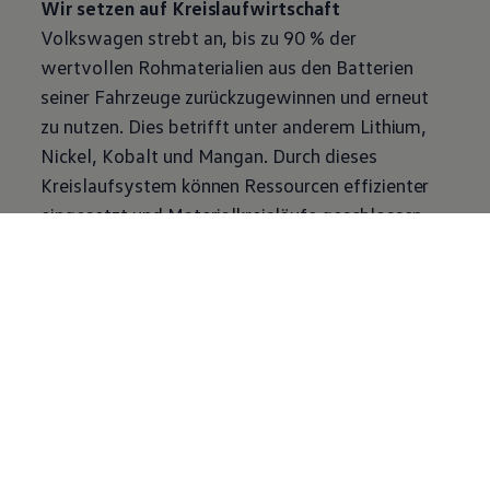
Wir setzen auf Kreislaufwirtschaft
Volkswagen
strebt an, bis zu 90 % der
wertvollen Rohmaterialien aus den Batterien
seiner Fahrzeuge zurückzugewinnen und erneut
zu nutzen. Dies betrifft unter anderem Lithium,
Nickel, Kobalt und Mangan. Durch dieses
Kreislaufsystem können Ressourcen effizienter
eingesetzt und Materialkreisläufe geschlossen
werden.
Zum „Responsible Raw Materials Report 2024”