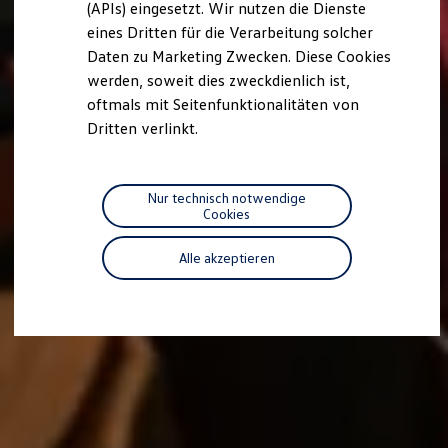
(APIs) eingesetzt. Wir nutzen die Dienste
Motorenöl und Flüssigkeiten
eines Dritten für die Verarbeitung solcher
Räder und Reifen
Pannen- und Unfallhilfe
Daten zu Marketing Zwecken. Diese Cookies
Economy Service
werden, soweit dies zweckdienlich ist,
Volkswagen Teile
oftmals mit Seitenfunktionalitäten von
Zubehör
Modellspezifisches Zubehör
Dritten verlinkt.
Schutz und Pflege
Transport
Entertainment und Elektronik
Individualisieren
Nur technisch notwendige
Wallbox und Ladekabel
Cookies
Digitale Extras
Dienste für Ihr Modell finden
Alle akzeptieren
Volkswagen Apps, Login und Shop
Handy und Fahrzeug verbinden
Updates für Software, Karten und Radio
Über Ihr Auto
Vorgängermodelle
Kundeninformationen
Volkswagen Kundenbetreuung
Warn- und Kontrollleuchten
Assistenzsysteme
Digitale Betriebsanleitung
Live Beratung