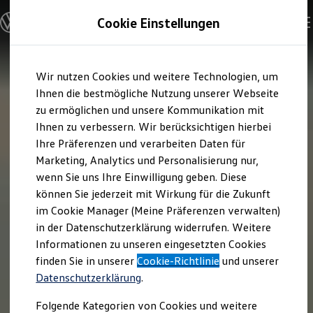
Modelle und Konfigurator
Cookie Einstellungen
Konfigurator
Modelle vergleichen
Konfiguration laden
Zum
Zum
Autosuche
Wir nutzen Cookies und weitere Technologien, um
Hauptinhalt
Footer
Elektroautos
springen
springen
Ihnen die bestmögliche Nutzung unserer Webseite
ENERGY Sondermodelle
Nutzfahrzeuge
zu ermöglichen und unsere Kommunikation mit
SUV und CUV
Ihnen zu verbessern. Wir berücksichtigen hierbei
Familienautos
Ihre Präferenzen und verarbeiten Daten für
Kombis
Kompaktwagen
Marketing, Analytics und Personalisierung nur,
Sportwagen
wenn Sie uns Ihre Einwilligung geben. Diese
Schnell verfügbare Fahrzeuge
Angebote und Produkte
können Sie jederzeit mit Wirkung für die Zukunft
Aktuelle Angebote
im Cookie Manager (Meine Präferenzen verwalten)
E-Auto-Förderung
in der Datenschutzerklärung widerrufen. Weitere
Volkswagen Marktplatz
Informationen zu unseren eingesetzten Cookies
Die ENERGY Sondermodelle
Junge Gebrauchtwagen und Gebrauchtwagen
finden Sie in unserer
Cookie-Richtlinie
und unserer
Volkswagen Zertifizierte Gebrauchtwagen
Datenschutzerklärung
.
Elektromobilität bei Gebrauchtwagen
Zubehör- und Serviceangebote
Folgende Kategorien von Cookies und weitere
Saisonangebote