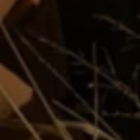
Magazin
Lifestyle
Transport
Familie
Elektromobilität
Volkswagen R
Pannen- und Unfallhilfe
Volkswagen Kundenbetreuung