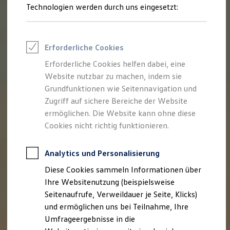
Reifenpakete
Technologien werden durch uns eingesetzt:
Leasing
Leasing-Angebote
Gebrauchtwagen Leasing
Junge Gebrauchtwagen-Leasing
Erforderliche Cookies
Elektroauto Leasing
Kleinwagen-Leasing
Erforderliche Cookies helfen dabei, eine
Leasing ohne Anzahlung
Website nutzbar zu machen, indem sie
Finanzierung
Autokredit mit Schlussrate
Grundfunktionen wie Seitennavigation und
Versicherungen und Garantien
Zugriff auf sichere Bereiche der Website
Kfz-Versicherung
ermöglichen. Die Website kann ohne diese
Restschuldversicherungen
Garantien
Cookies nicht richtig funktionieren.
Wartungsverträge
Geschäftskunden
Professional Class bei Volkswagen
Analytics und Personalisierung
Großkunden
Diese Cookies sammeln Informationen über
Behörden
Direktkunden
Ihre Websitenutzung (beispielsweise
Sonderfahrzeuge
Seitenaufrufe, Verweildauer je Seite, Klicks)
Anpfiff zum Gewinn
und ermöglichen uns bei Teilnahme, Ihre
Elektromobilität
Elektroautos
Umfrageergebnisse in die
ID. Tutorials