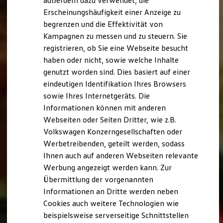
außerdem dazu verwendet, die
Hybridautos
Erscheinungshäufigkeit einer Anzeige zu
Marke und Erlebnis
begrenzen und die Effektivität von
Volkswagen R und R Experience
R-Modelle
Kampagnen zu messen und zu steuern. Sie
R Experience
registrieren, ob Sie eine Webseite besucht
Driving Experience
haben oder nicht, sowie welche Inhalte
Volkswagen entdecken
Werkbesichtigung
genutzt worden sind. Dies basiert auf einer
Factory visit
eindeutigen Identifikation Ihres Browsers
Lifestyle Shop
sowie Ihres Internetgeräts. Die
T-Roc Kollektion
Golf Kollektion
Informationen können mit anderen
ID. Kollektion
Webseiten oder Seiten Dritter, wie z.B.
Volkswagen Kollektion
Volkswagen Konzerngesellschaften oder
R-Kollektion
GTI Kollektion
Werbetreibenden, geteilt werden, sodass
Fußball Drop
Ihnen auch auf anderen Webseiten relevante
we drive football
Werbung angezeigt werden kann. Zur
#wedriveproud
Besitzer und Service
Übermittlung der vorgenannten
myVolkswagen
Informationen an Dritte werden neben
Software Updates
Cookies auch weitere Technologien wie
Service und Ersatzteile
Inspektion und HU/AU
beispielsweise serverseitige Schnittstellen
Reparaturen und Checks