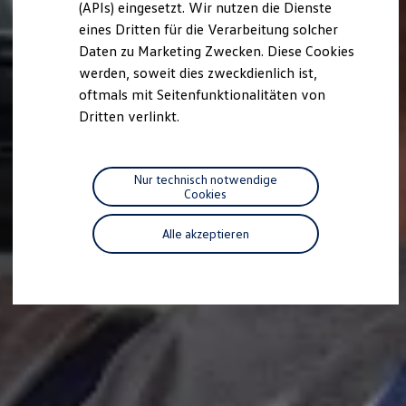
(APIs) eingesetzt. Wir nutzen die Dienste
Motorenöl und Flüssigkeiten
eines Dritten für die Verarbeitung solcher
Räder und Reifen
Pannen- und Unfallhilfe
Daten zu Marketing Zwecken. Diese Cookies
Economy Service
werden, soweit dies zweckdienlich ist,
Volkswagen Teile
oftmals mit Seitenfunktionalitäten von
Zubehör
Modellspezifisches Zubehör
Dritten verlinkt.
Schutz und Pflege
Transport
Entertainment und Elektronik
Individualisieren
Nur technisch notwendige
Wallbox und Ladekabel
Cookies
Digitale Extras
Dienste für Ihr Modell finden
Alle akzeptieren
Volkswagen Apps, Login und Shop
Handy und Fahrzeug verbinden
Updates für Software, Karten und Radio
Über Ihr Auto
Vorgängermodelle
Kundeninformationen
Volkswagen Kundenbetreuung
Warn- und Kontrollleuchten
Assistenzsysteme
Digitale Betriebsanleitung
Live Beratung