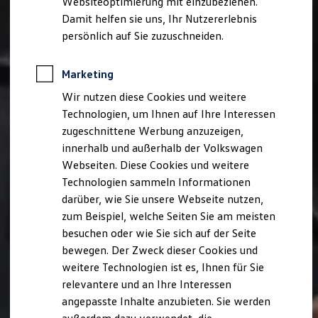
Websiteoptimierung mit einzubeziehen.
Elektrofahrzeugkonzepte
Damit helfen sie uns, Ihr Nutzererlebnis
ID. EVERY1
Reichweite
persönlich auf Sie zuzuschneiden.
Reichweite der ID. Modelle
Reichweite im Winter
Rekuperation
Marketing
Laden
Wir nutzen diese Cookies und weitere
Laden unterwegs
Laden Zuhause
Technologien, um Ihnen auf Ihre Interessen
Ladestationen finden
zugeschnittene Werbung anzuzeigen,
Ladezeitensimulator
innerhalb und außerhalb der Volkswagen
Batterie
Sicherheit
Webseiten. Diese Cookies und weitere
Garantie und Lebensdauer
Technologien sammeln Informationen
Nachhaltigkeit
darüber, wie Sie unsere Webseite nutzen,
Technologie
Kosten und Kauf
zum Beispiel, welche Seiten Sie am meisten
Verbrauchskosten
besuchen oder wie Sie sich auf der Seite
Kaufoptionen
bewegen. Der Zweck dieser Cookies und
E-Auto-Förderung
Software und Konnektivität
weitere Technologien ist es, Ihnen für Sie
Die ID. Software 6
relevantere und an Ihre Interessen
ID. Software Versionen und Updates
angepasste Inhalte anzubieten. Sie werden
Digitale Extras
Schnittstellen zu Ihrem ID.