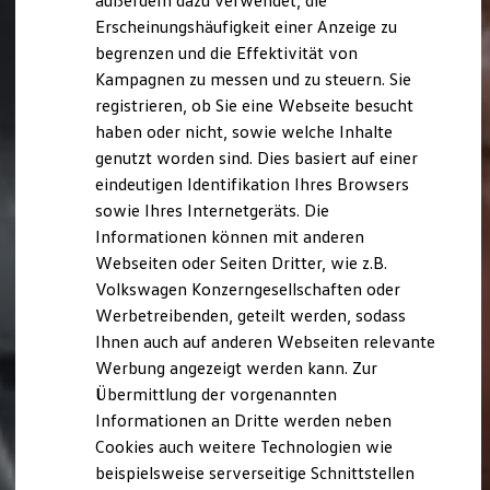
außerdem dazu verwendet, die
Hybridautos
Erscheinungshäufigkeit einer Anzeige zu
Marke und Erlebnis
begrenzen und die Effektivität von
Volkswagen R und R Experience
R-Modelle
Kampagnen zu messen und zu steuern. Sie
R Experience
registrieren, ob Sie eine Webseite besucht
Driving Experience
haben oder nicht, sowie welche Inhalte
Volkswagen entdecken
Werkbesichtigung
genutzt worden sind. Dies basiert auf einer
Factory visit
eindeutigen Identifikation Ihres Browsers
Lifestyle Shop
sowie Ihres Internetgeräts. Die
T-Roc Kollektion
Golf Kollektion
Informationen können mit anderen
ID. Kollektion
Webseiten oder Seiten Dritter, wie z.B.
Volkswagen Kollektion
Volkswagen Konzerngesellschaften oder
R-Kollektion
GTI Kollektion
Werbetreibenden, geteilt werden, sodass
Fußball Drop
Ihnen auch auf anderen Webseiten relevante
we drive football
Werbung angezeigt werden kann. Zur
#wedriveproud
Besitzer und Service
Übermittlung der vorgenannten
myVolkswagen
Informationen an Dritte werden neben
Software Updates
Cookies auch weitere Technologien wie
Service und Ersatzteile
Inspektion und HU/AU
beispielsweise serverseitige Schnittstellen
Reparaturen und Checks