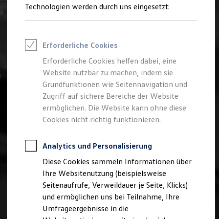
Reifenpakete
Technologien werden durch uns eingesetzt:
Leasing
Leasing-Angebote
Gebrauchtwagen Leasing
Junge Gebrauchtwagen-Leasing
Erforderliche Cookies
Elektroauto Leasing
Kleinwagen-Leasing
Erforderliche Cookies helfen dabei, eine
Leasing ohne Anzahlung
Website nutzbar zu machen, indem sie
Finanzierung
Autokredit mit Schlussrate
Grundfunktionen wie Seitennavigation und
Versicherungen und Garantien
Zugriff auf sichere Bereiche der Website
Kfz-Versicherung
ermöglichen. Die Website kann ohne diese
Restschuldversicherungen
Garantien
Cookies nicht richtig funktionieren.
Wartungsverträge
Geschäftskunden
Professional Class bei Volkswagen
Analytics und Personalisierung
Großkunden
Diese Cookies sammeln Informationen über
Behörden
Direktkunden
Ihre Websitenutzung (beispielsweise
Sonderfahrzeuge
Seitenaufrufe, Verweildauer je Seite, Klicks)
Anpfiff zum Gewinn
und ermöglichen uns bei Teilnahme, Ihre
Elektromobilität
Elektroautos
Umfrageergebnisse in die
ID. Tutorials