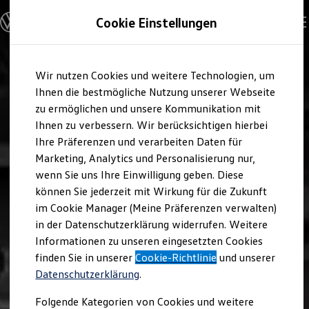
Modelle und Konfigurator
Cookie Einstellungen
Konfigurator
Modelle vergleichen
Konfiguration laden
Zum
Zum
Autosuche
Wir nutzen Cookies und weitere Technologien, um
Hauptinhalt
Footer
Elektroautos
springen
springen
Ihnen die bestmögliche Nutzung unserer Webseite
ENERGY Sondermodelle
Nutzfahrzeuge
zu ermöglichen und unsere Kommunikation mit
SUV und CUV
Ihnen zu verbessern. Wir berücksichtigen hierbei
Familienautos
Ihre Präferenzen und verarbeiten Daten für
Kombis
Kompaktwagen
Marketing, Analytics und Personalisierung nur,
Sportwagen
wenn Sie uns Ihre Einwilligung geben. Diese
Schnell verfügbare Fahrzeuge
Angebote und Produkte
können Sie jederzeit mit Wirkung für die Zukunft
Aktuelle Angebote
im Cookie Manager (Meine Präferenzen verwalten)
E-Auto-Förderung
in der Datenschutzerklärung widerrufen. Weitere
Volkswagen Marktplatz
Informationen zu unseren eingesetzten Cookies
Die ENERGY Sondermodelle
Junge Gebrauchtwagen und Gebrauchtwagen
finden Sie in unserer
Cookie-Richtlinie
und unserer
Volkswagen Zertifizierte Gebrauchtwagen
Datenschutzerklärung
.
Elektromobilität bei Gebrauchtwagen
Zubehör- und Serviceangebote
Folgende Kategorien von Cookies und weitere
Saisonangebote