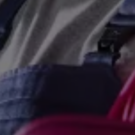
Magazin
Lifestyle
Transport
Familie
Elektromobilität
Volkswagen R
Pannen- und Unfallhilfe
Volkswagen Kundenbetreuung