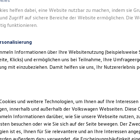
okies
kies helfen dabei, eine Website nutzbar zu machen, indem sie G
und Zugriff auf sichere Bereiche der Website ermöglichen. Die W
tig funktionieren.
rsonalisierung
mmeln Informationen über Ihre Websitenutzung (beispielsweise S
eite, Klicks) und ermöglichen uns bei Teilnahme, Ihre Umfrageerge
g mit einzubeziehen. Damit helfen sie uns, Ihr Nutzererlebnis pe
Cookies und weitere Technologien, um Ihnen auf Ihre Interessen
en, innerhalb und außerhalb der Volkswagen Webseiten. Diese C
meln Informationen darüber, wie Sie unsere Webseite nutzen, zu
sten besuchen oder wie Sie sich auf der Seite bewegen. Der Zwec
ien ist es, Ihnen für Sie relevantere und an Ihre Interessen ange
erden außerdem dazu verwendet, die Erscheinungshäufigkeit eine