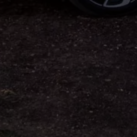
Assistenzsysteme
Digitale Betriebsanleitung
Live Beratung
Magazin
Lifestyle
Transport
Familie
Elektromobilität
Volkswagen R
Pannen- und Unfallhilfe
Volkswagen Kundenbetreuung