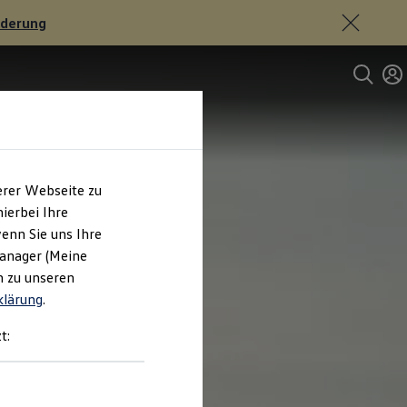
rderung
erer Webseite zu
ierbei Ihre
enn Sie uns Ihre
Manager (Meine
n zu unseren
klärung
.
t: