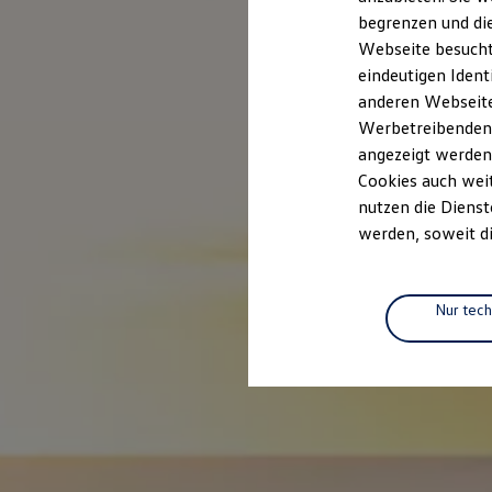
Elektromobilität
begrenzen und die
Elektroautos
ID. Tutorials
Webseite besucht 
Elektrofahrzeugkonzepte
eindeutigen Ident
ID. EVERY1
anderen Webseiten
Reichweite
Reichweite der ID. Modelle
Werbetreibenden,
Reichweite im Winter
angezeigt werden
Rekuperation
Cookies auch weit
Laden
Laden unterwegs
nutzen die Dienst
Laden Zuhause
werden, soweit di
Ladestationen finden
Ladezeitensimulator
Batterie
Sicherheit
Nur tec
Garantie und Lebensdauer
Nachhaltigkeit
Technologie
Kosten und Kauf
Verbrauchskosten
Kaufoptionen
E-Auto-Förderung
Software und Konnektivität
Die ID. Software 6