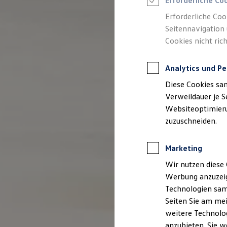
Erforderliche Co
Elektromobilität bei Gebrauchtwagen
Zubehör- und Serviceangebote
Erforderliche Coo
Saisonangebote
Seitennavigation 
Reifenpakete
Leasing
Cookies nicht rich
Leasing-Angebote
Gebrauchtwagen Leasing
Junge Gebrauchtwagen-Leasing
Analytics und Pe
Elektroauto Leasing
Diese Cookies sa
Kleinwagen-Leasing
Leasing ohne Anzahlung
Verweildauer je S
Finanzierung
Websiteoptimierun
Autokredit mit Schlussrate
zuzuschneiden.
Versicherungen und Garantien
Kfz-Versicherung
Restschuldversicherungen
Marketing
Garantien
Wartungsverträge
Wir nutzen diese 
Geschäftskunden
Professional Class bei Volkswagen
Werbung anzuzeig
Großkunden
Technologien sam
Behörden
Seiten Sie am mei
Direktkunden
Sonderfahrzeuge
weitere Technolog
Anpfiff zum Gewinn
anzubieten. Sie w