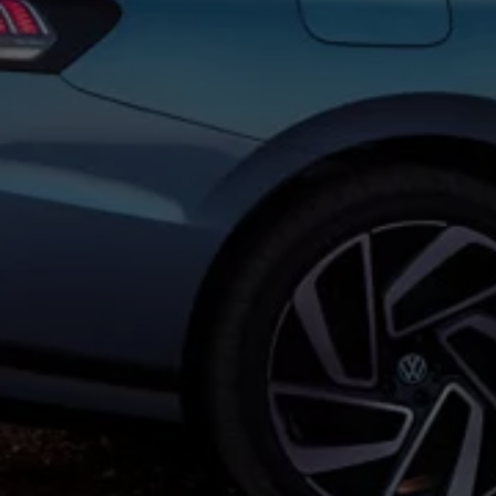
Service und Ersatzteile
Inspektion und HU/AU
Reparaturen und Checks
Motorenöl und Flüssigkeiten
Räder und Reifen
Pannen- und Unfallhilfe
Economy Service
Volkswagen Teile
Zubehör
Modellspezifisches Zubehör
Schutz und Pflege
Transport
Entertainment und Elektronik
Individualisieren
Wallbox und Ladekabel
Digitale Extras
Dienste für Ihr Modell finden
Volkswagen Apps, Login und Shop
Handy und Fahrzeug verbinden
Updates für Software, Karten und Radio
Über Ihr Auto
Vorgängermodelle
Kundeninformationen
Volkswagen Kundenbetreuung
Warn- und Kontrollleuchten