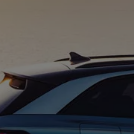
ID. Software Versionen und Updates
Digitale Extras
Schnittstellen zu Ihrem ID.
Hybridautos
Marke und Erlebnis
Volkswagen R und R Experience
R-Modelle
R Experience
Driving Experience
Volkswagen entdecken
Werkbesichtigung
Factory visit
Lifestyle Shop
T-Roc Kollektion
Golf Kollektion
ID. Kollektion
Volkswagen Kollektion
R-Kollektion
GTI Kollektion
Fußball Drop
we drive football
#wedriveproud
Besitzer und Service
myVolkswagen
Software Updates