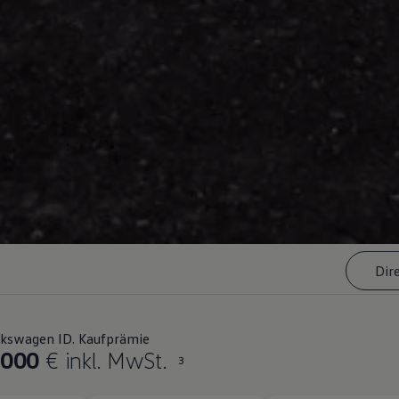
Dir
lkswagen ID. Kaufprämie
.000
€ inkl. MwSt.
3