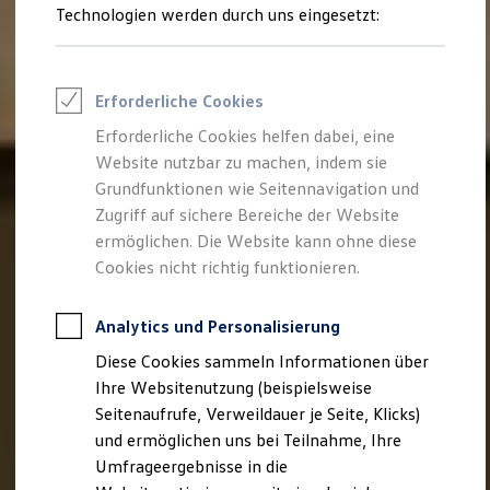
Reifenpakete
Technologien werden durch uns eingesetzt:
Leasing
Leasing-Angebote
Gebrauchtwagen Leasing
Junge Gebrauchtwagen-Leasing
Erforderliche Cookies
Elektroauto Leasing
Kleinwagen-Leasing
Erforderliche Cookies helfen dabei, eine
Leasing ohne Anzahlung
Website nutzbar zu machen, indem sie
Finanzierung
Autokredit mit Schlussrate
Grundfunktionen wie Seitennavigation und
Versicherungen und Garantien
Zugriff auf sichere Bereiche der Website
Kfz-Versicherung
ermöglichen. Die Website kann ohne diese
Restschuldversicherungen
Garantien
Cookies nicht richtig funktionieren.
Wartungsverträge
Geschäftskunden
Professional Class bei Volkswagen
Analytics und Personalisierung
Großkunden
Diese Cookies sammeln Informationen über
Behörden
Direktkunden
Ihre Websitenutzung (beispielsweise
Sonderfahrzeuge
Seitenaufrufe, Verweildauer je Seite, Klicks)
Anpfiff zum Gewinn
und ermöglichen uns bei Teilnahme, Ihre
Elektromobilität
Elektroautos
Umfrageergebnisse in die
ID. Tutorials