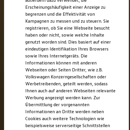
außerdem dazu verwendet, die
Hybridautos
Erscheinungshäufigkeit einer Anzeige zu
Marke und Erlebnis
begrenzen und die Effektivität von
Volkswagen R und R Experience
R-Modelle
Kampagnen zu messen und zu steuern. Sie
R Experience
registrieren, ob Sie eine Webseite besucht
Driving Experience
haben oder nicht, sowie welche Inhalte
Volkswagen entdecken
Werkbesichtigung
genutzt worden sind. Dies basiert auf einer
Factory visit
eindeutigen Identifikation Ihres Browsers
Lifestyle Shop
sowie Ihres Internetgeräts. Die
T-Roc Kollektion
Golf Kollektion
Informationen können mit anderen
ID. Kollektion
Webseiten oder Seiten Dritter, wie z.B.
Volkswagen Kollektion
Volkswagen Konzerngesellschaften oder
R-Kollektion
GTI Kollektion
Werbetreibenden, geteilt werden, sodass
Fußball Drop
Ihnen auch auf anderen Webseiten relevante
we drive football
Werbung angezeigt werden kann. Zur
#wedriveproud
Besitzer und Service
Übermittlung der vorgenannten
myVolkswagen
Informationen an Dritte werden neben
Software Updates
Cookies auch weitere Technologien wie
Service und Ersatzteile
Inspektion und HU/AU
beispielsweise serverseitige Schnittstellen
Reparaturen und Checks