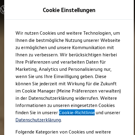
Modelle und Konfigurator
Cookie Einstellungen
Konfigurator
Modelle vergleichen
Konfiguration laden
Zum
Zum
Autosuche
Wir nutzen Cookies und weitere Technologien, um
Hauptinhalt
Footer
Elektroautos
springen
springen
Ihnen die bestmögliche Nutzung unserer Webseite
ENERGY Sondermodelle
Nutzfahrzeuge
zu ermöglichen und unsere Kommunikation mit
SUV und CUV
Ihnen zu verbessern. Wir berücksichtigen hierbei
Familienautos
Ihre Präferenzen und verarbeiten Daten für
Kombis
Kompaktwagen
Marketing, Analytics und Personalisierung nur,
Sportwagen
wenn Sie uns Ihre Einwilligung geben. Diese
Schnell verfügbare Fahrzeuge
Angebote und Produkte
können Sie jederzeit mit Wirkung für die Zukunft
Aktuelle Angebote
im Cookie Manager (Meine Präferenzen verwalten)
E-Auto-Förderung
in der Datenschutzerklärung widerrufen. Weitere
Volkswagen Marktplatz
Informationen zu unseren eingesetzten Cookies
Die ENERGY Sondermodelle
Junge Gebrauchtwagen und Gebrauchtwagen
finden Sie in unserer
Cookie-Richtlinie
und unserer
Volkswagen Zertifizierte Gebrauchtwagen
Datenschutzerklärung
.
Elektromobilität bei Gebrauchtwagen
Zubehör- und Serviceangebote
Folgende Kategorien von Cookies und weitere
Saisonangebote