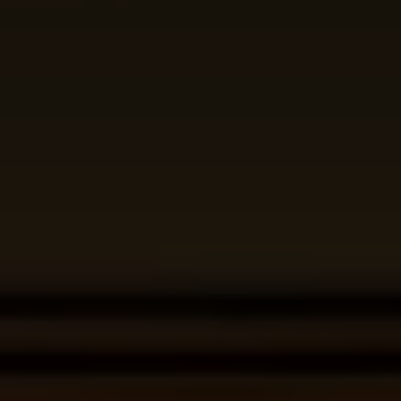
Magazin
Lifestyle
Transport
Familie
Elektromobilität
Volkswagen R
Pannen- und Unfallhilfe
Volkswagen Kundenbetreuung