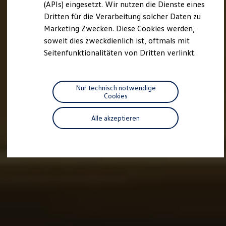
(APIs) eingesetzt. Wir nutzen die Dienste eines
Motorenöl und Flüssigkeiten
Dritten für die Verarbeitung solcher Daten zu
Räder und Reifen
Pannen- und Unfallhilfe
Marketing Zwecken. Diese Cookies werden,
Economy Service
soweit dies zweckdienlich ist, oftmals mit
Volkswagen Teile
Seitenfunktionalitäten von Dritten verlinkt.
Zubehör
Modellspezifisches Zubehör
Schutz und Pflege
Transport
Nur technisch notwendige
Entertainment und Elektronik
Cookies
Individualisieren
Wallbox und Ladekabel
Digitale Extras
Alle akzeptieren
Dienste für Ihr Modell finden
Volkswagen Apps, Login und Shop
Handy und Fahrzeug verbinden
Updates für Software, Karten und Radio
Über Ihr Auto
Vorgängermodelle
Kundeninformationen
Volkswagen Kundenbetreuung
Warn- und Kontrollleuchten
Assistenzsysteme
Digitale Betriebsanleitung
Live Beratung