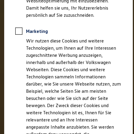
Websiteoptimierung mit einzubeziehen.
Elektrofahrzeugkonzepte
Damit helfen sie uns, Ihr Nutzererlebnis
ID. EVERY1
Reichweite
persönlich auf Sie zuzuschneiden.
Reichweite der ID. Modelle
Reichweite im Winter
Rekuperation
Marketing
Laden
Wir nutzen diese Cookies und weitere
Laden unterwegs
Laden Zuhause
Technologien, um Ihnen auf Ihre Interessen
Ladestationen finden
zugeschnittene Werbung anzuzeigen,
Ladezeitensimulator
innerhalb und außerhalb der Volkswagen
Batterie
Sicherheit
Webseiten. Diese Cookies und weitere
Garantie und Lebensdauer
Technologien sammeln Informationen
Nachhaltigkeit
darüber, wie Sie unsere Webseite nutzen, zum
Technologie
Kosten und Kauf
Beispiel, welche Seiten Sie am meisten
Verbrauchskosten
besuchen oder wie Sie sich auf der Seite
Kaufoptionen
bewegen. Der Zweck dieser Cookies und
E-Auto-Förderung
Software und Konnektivität
weitere Technologien ist es, Ihnen für Sie
Die ID. Software 6
relevantere und an Ihre Interessen
ID. Software Versionen und Updates
angepasste Inhalte anzubieten. Sie werden
Digitale Extras
Schnittstellen zu Ihrem ID.