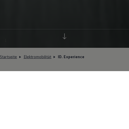
1
Startseite
Elektromobilität
ID. Experience
Elektrisierende Abenteuer,
unvergessliche Momente und
ein starkes
Gemeinschaftsgefühl – das
war die ID.
Experience
2025.