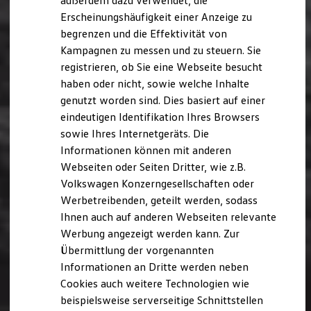
außerdem dazu verwendet, die
Hybridautos
Erscheinungshäufigkeit einer Anzeige zu
Marke und Erlebnis
begrenzen und die Effektivität von
Volkswagen R und R Experience
R-Modelle
Kampagnen zu messen und zu steuern. Sie
R Experience
registrieren, ob Sie eine Webseite besucht
Driving Experience
haben oder nicht, sowie welche Inhalte
Volkswagen entdecken
Werkbesichtigung
genutzt worden sind. Dies basiert auf einer
Factory visit
eindeutigen Identifikation Ihres Browsers
Lifestyle Shop
sowie Ihres Internetgeräts. Die
T-Roc Kollektion
Golf Kollektion
Informationen können mit anderen
ID. Kollektion
Webseiten oder Seiten Dritter, wie z.B.
Volkswagen Kollektion
Volkswagen Konzerngesellschaften oder
R-Kollektion
GTI Kollektion
Werbetreibenden, geteilt werden, sodass
Fußball Drop
Ihnen auch auf anderen Webseiten relevante
we drive football
Werbung angezeigt werden kann. Zur
#wedriveproud
Besitzer und Service
Übermittlung der vorgenannten
myVolkswagen
Informationen an Dritte werden neben
Software Updates
Cookies auch weitere Technologien wie
Service und Ersatzteile
Inspektion und HU/AU
beispielsweise serverseitige Schnittstellen
Reparaturen und Checks