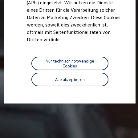
(APIs) eingesetzt. Wir nutzen die Dienste
Motorenöl und Flüssigkeiten
eines Dritten für die Verarbeitung solcher
Räder und Reifen
Pannen- und Unfallhilfe
Daten zu Marketing Zwecken. Diese Cookies
Economy Service
werden, soweit dies zweckdienlich ist,
Volkswagen Teile
oftmals mit Seitenfunktionalitäten von
Zubehör
Modellspezifisches Zubehör
Dritten verlinkt.
Schutz und Pflege
Transport
Entertainment und Elektronik
Individualisieren
Nur technisch notwendige
Wallbox und Ladekabel
Cookies
Digitale Extras
Dienste für Ihr Modell finden
Alle akzeptieren
Volkswagen Apps, Login und Shop
Handy und Fahrzeug verbinden
Updates für Software, Karten und Radio
Über Ihr Auto
Vorgängermodelle
Kundeninformationen
Volkswagen Kundenbetreuung
Warn- und Kontrollleuchten
Assistenzsysteme
Digitale Betriebsanleitung
Live Beratung