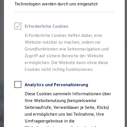
Reifenpakete
Technologien werden durch uns eingesetzt:
Leasing
Leasing-Angebote
Gebrauchtwagen Leasing
Junge Gebrauchtwagen-Leasing
Erforderliche Cookies
Elektroauto Leasing
Kleinwagen-Leasing
Erforderliche Cookies helfen dabei, eine
Leasing ohne Anzahlung
Website nutzbar zu machen, indem sie
Finanzierung
Autokredit mit Schlussrate
Grundfunktionen wie Seitennavigation und
Versicherungen und Garantien
Zugriff auf sichere Bereiche der Website
Kfz-Versicherung
ermöglichen. Die Website kann ohne diese
Restschuldversicherungen
Garantien
Cookies nicht richtig funktionieren.
Wartungsverträge
Geschäftskunden
Professional Class bei Volkswagen
Analytics und Personalisierung
Großkunden
Diese Cookies sammeln Informationen über
Behörden
Direktkunden
Ihre Websitenutzung (beispielsweise
Sonderfahrzeuge
Seitenaufrufe, Verweildauer je Seite, Klicks)
Anpfiff zum Gewinn
und ermöglichen uns bei Teilnahme, Ihre
Elektromobilität
Elektroautos
Umfrageergebnisse in die
ID. Tutorials