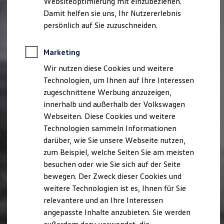
Websiteoptimierung mit einzubeziehen.
Elektrofahrzeugkonzepte
Damit helfen sie uns, Ihr Nutzererlebnis
ID. EVERY1
Reichweite
persönlich auf Sie zuzuschneiden.
Reichweite der ID. Modelle
Reichweite im Winter
Rekuperation
Marketing
Laden
Wir nutzen diese Cookies und weitere
Laden unterwegs
Laden Zuhause
Technologien, um Ihnen auf Ihre Interessen
Ladestationen finden
zugeschnittene Werbung anzuzeigen,
Ladezeitensimulator
innerhalb und außerhalb der Volkswagen
Batterie
Sicherheit
Webseiten. Diese Cookies und weitere
Garantie und Lebensdauer
Technologien sammeln Informationen
Nachhaltigkeit
darüber, wie Sie unsere Webseite nutzen,
Technologie
Kosten und Kauf
zum Beispiel, welche Seiten Sie am meisten
Verbrauchskosten
besuchen oder wie Sie sich auf der Seite
Kaufoptionen
bewegen. Der Zweck dieser Cookies und
E-Auto-Förderung
Software und Konnektivität
weitere Technologien ist es, Ihnen für Sie
Die ID. Software 6
relevantere und an Ihre Interessen
ID. Software Versionen und Updates
angepasste Inhalte anzubieten. Sie werden
Digitale Extras
Schnittstellen zu Ihrem ID.