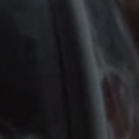
Magazin
Lifestyle
Transport
Familie
Elektromobilität
Volkswagen R
Pannen- und Unfallhilfe
Volkswagen Kundenbetreuung