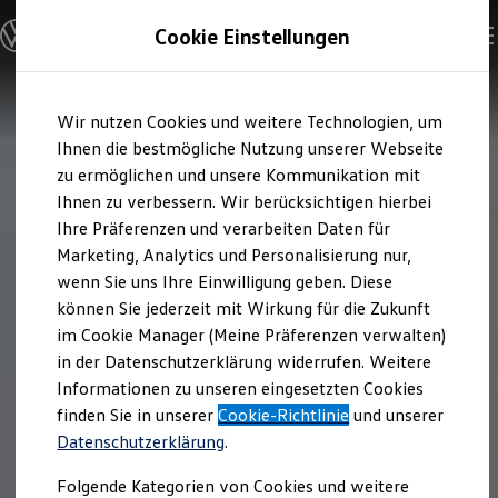
Modelle und Konfigurator
Cookie Einstellungen
Konfigurator
Modelle vergleichen
Konfiguration laden
Zum
Zum
Autosuche
Wir nutzen Cookies und weitere Technologien, um
Hauptinhalt
Footer
Elektroautos
springen
springen
Ihnen die bestmögliche Nutzung unserer Webseite
ENERGY Sondermodelle
Nutzfahrzeuge
zu ermöglichen und unsere Kommunikation mit
SUV und CUV
Ihnen zu verbessern. Wir berücksichtigen hierbei
Familienautos
Ihre Präferenzen und verarbeiten Daten für
Kombis
Kompaktwagen
Marketing, Analytics und Personalisierung nur,
Sportwagen
wenn Sie uns Ihre Einwilligung geben. Diese
Schnell verfügbare Fahrzeuge
Angebote und Produkte
können Sie jederzeit mit Wirkung für die Zukunft
Aktuelle Angebote
im Cookie Manager (Meine Präferenzen verwalten)
E-Auto-Förderung
in der Datenschutzerklärung widerrufen. Weitere
Volkswagen Marktplatz
Informationen zu unseren eingesetzten Cookies
Die ENERGY Sondermodelle
Junge Gebrauchtwagen und Gebrauchtwagen
finden Sie in unserer
Cookie-Richtlinie
und unserer
Volkswagen Zertifizierte Gebrauchtwagen
Datenschutzerklärung
.
Elektromobilität bei Gebrauchtwagen
Zubehör- und Serviceangebote
Folgende Kategorien von Cookies und weitere
Saisonangebote